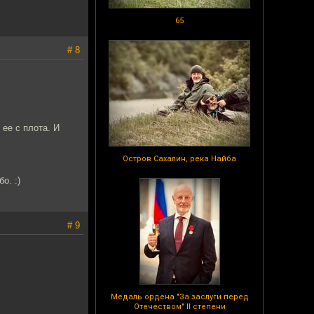
65
# 8
 ее с плота. И
Остров Сахалин, река Найба
о. :)
# 9
Медаль ордена "За заслуги перед
Отечеством" II степени