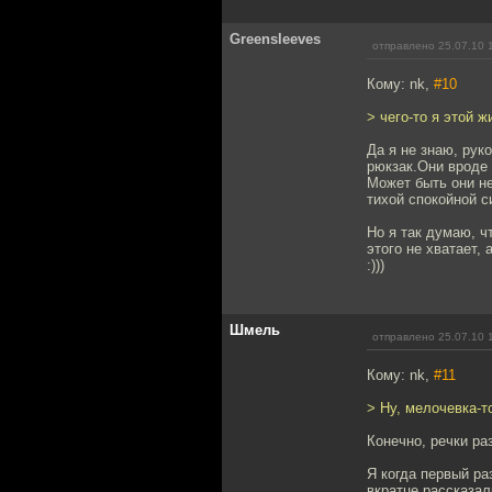
Greensleeves
отправлено 25.07.10 
Кому: nk,
#10
> чего-то я этой ж
Да я не знаю, рук
рюкзак.Они вроде 
Может быть они не
тихой спокойной с
Но я так думаю, ч
этого не хватает, 
:)))
Шмель
отправлено 25.07.10 
Кому: nk,
#11
> Ну, мелочевка-т
Конечно, речки ра
Я когда первый ра
вкратце рассказал