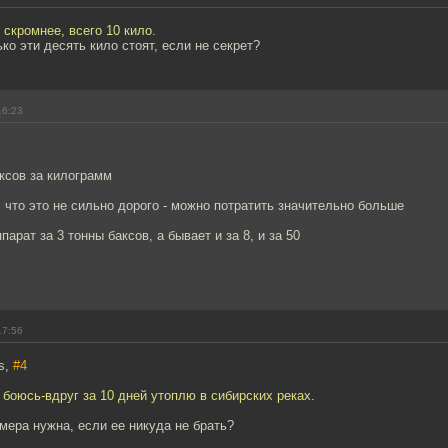
 скромнее, всего 10 кило.
ко эти десять кило стоят, если не секрет?
16:23
ксов за килограмм
 что это не сильно дорого - можно потратить значительно больше
парат за 3 тонны баксов, а бывает и за 8, и за 50
17:56
s,
#4
 боюсь-вдруг за 10 дней утоплю в сибирских реках.
амера нужна, если ее никуда не брать?