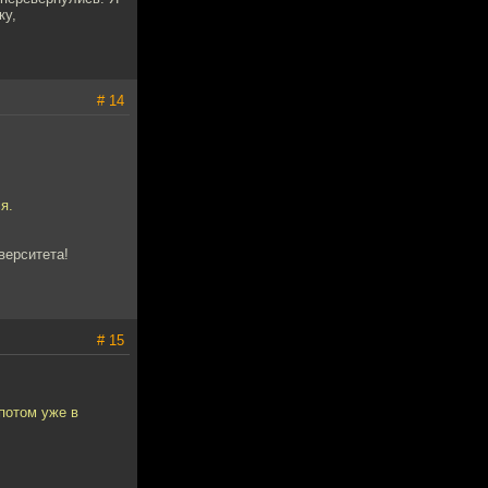
ку,
# 14
я.
верситета!
# 15
потом уже в