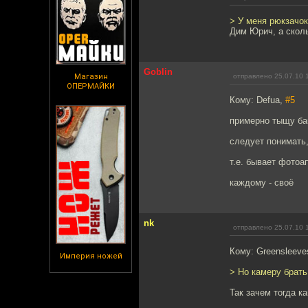
> У меня рюкзачок
Дим Юрич, а сколь
Goblin
Магазин
отправлено 25.07.10 
ОПЕРМАЙКИ
Кому: Defua,
#5
примерно тыщу ба
следует понимать,
т.е. бывает фотоап
каждому - своё
nk
отправлено 25.07.10 
Кому: Greensleeve
Империя ножей
> Но камеру брать
Так зачем тогда к