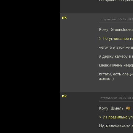
nk
отправлено 25.07.10 
Кому: Greensleeve
> Погуглила про г
чего-то я этой жиз
я держу камеру в
мешки очень недор
кстати, есть спец
жалко :)
nk
отправлено 25.07.10 
Кому: Шмель,
#9
> Из правильно уп
Ну, мелочевка-то 