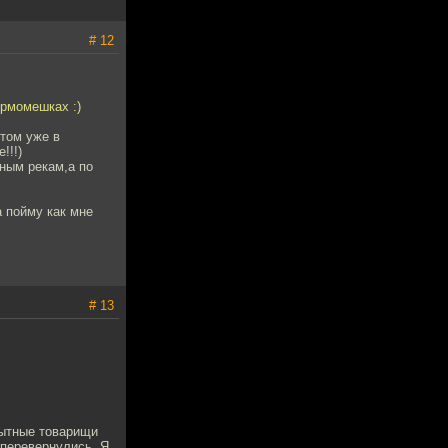
# 12
ермомешках :)
отом уже в
!!!)
рным рекам,а по
а пойму как мне
# 13
пытные товарищи
 перевернулись. Я