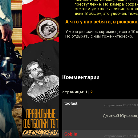
преступление. Но камера сохра
стеклам дисплеев появился кон
день. В общем, это удобная, тя
А что у вас ребята, в рюкзака
У меня рюкзачок скромнее, всего 10 
Но отдыхать с ним тоже интересно.
Комментарии
cтраницы: 1 |
2
toofast
отправлено 25.07.10 
Дмитрий Юрьевич,
Goblin
отправлено 25.07.10 