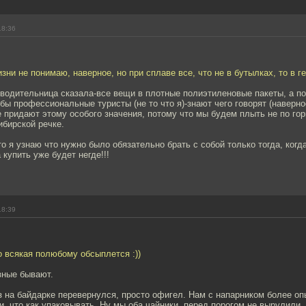
18:36
изни не понимаю, наверное, но при сплаве все, что не в бутылках, то в г
оводительница сказала-все вещи в плотные полиэтиленовые пакеты, а п
бы профессиональные туристы (не то что я)-знают чего говорят (наверное
 придают этому особого значения, потому что мы будем плыть не по го
ибирской речке.
то я узнаю что нужно было обязательно брать с собой только тогда, когд
а купить уже будет негде!!!
18:39
о всякая полюбому обсыплется :))
зные бывают.
з на байдарке перевернулся, просто офигел. Нам с напарником более о
и, что как упаковывать. Ну мы оба чайники, перед порогом не вырулили,