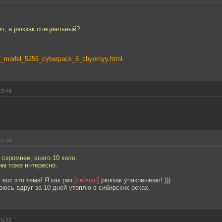
ч, а рюкзак специальный?
rac_model_5256_cyberpack_6_chyornyy.html
15:49
15:58
 скромнее, всего 10 кило.
им тоже интересно.
вот это тема! Я как раз
[сейчас]
рюкзак упаковываю!:)))
оюсь-вдруг за 10 дней утоплю в сибирских реках.
16:22