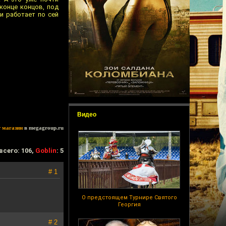
конце концов, под
и работает по сей
Видео
т магазин
в megagroup.ru
всего: 106,
Goblin
: 5
# 1
О предстоящем Турнире Святого
Георгия
# 2