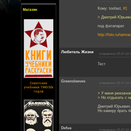
Кому: toofast,
#1
Магазин
> Дмитрий Юрьеви
под фатапарат
http://foto.ru/tam
Любитель Жизни
отправлено 25.07.10 
Тест
Greensleeves
Советские
отправлено 25.07.10 
учебники 1940-50х
годов
> У меня рюкзачок
> Но отдыхать с н
Дмитрий Юрьевич, 
Но камеру брать б
Defua
отправлено 25.07.10 