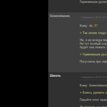
Гермомешок рулит 
Greensleeves
отправлено 25.07.10 
Кому: nk,
#7
> Так зачем тогда
Не, я ее всегда бе
Но тут особый слу
будет она лежать 
> Гермомешок рули
Погуглила про гер
Шмель
отправлено 25.07.10 
Кому: Greensleeve
> Боюсь уронить е
Пакуйте плот прав
Из правильно упак