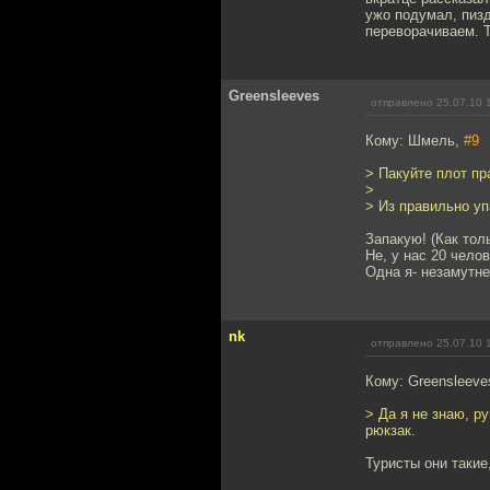
ужо подумал, пизд
переворачиваем. Та
Greensleeves
отправлено 25.07.10 
Кому: Шмель,
#9
> Пакуйте плот пр
>
> Из правильно уп
Запакую! (Как тол
Не, у нас 20 чело
Одна я- незамутне
nk
отправлено 25.07.10 
Кому: Greensleeve
> Да я не знаю, р
рюкзак.
Туристы они такие,