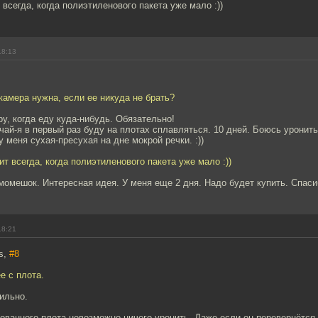
всегда, когда полиэтиленового пакета уже мало :))
18:13
 камера нужна, если ее никуда не брать?
ру, когда еду куда-нибудь. Обязательно!
чай-я в первый раз буду на плотах сплавляться. 10 дней. Боюсь уронить
у меня сухая-пресухая на дне мокрой речки. :))
т всегда, когда полиэтиленового пакета уже мало :))
момешок. Интересная идея. У меня еще 2 дня. Надо будет купить. Спасиб
18:21
s,
#8
е с плота.
ильно.
ованного плота невозможно ничего уронить. Даже если он перевернётся.