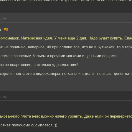
18:22
s,
#8
ермомешок. Интересная идея. У меня еще 2 дня. Надо будет купить. Спас
ни не понимаю, наверное, но при сплаве все, что не в бутылках, то в гер
 герме с запасным бельем и прочими мягкими и ценными вещами.
огое снаряжение, а сколько удовольствия!
-изделия под фото и видеокамеры, но как они в деле - не знаю, денег на 
18:24
акованного плота невозможно ничего уронить. Даже если он перевернётс
всякая полюбому обсыплется :))