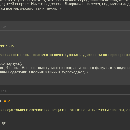
ец всей снаряге. Ничего подобного. Выбрались на берег, поднимаем лод
м всё как лежало, так и лежит. :)
18:41
авильно.
акованного плота невозможно ничего уронить. Даже если он перевернётс
ько научусь).
век, 4 плота. Все-опытные туристы с географического факультета педуни
нный художник и полный чайник в турпоходах.:)))
19:13
s,
#12
уководительница сказала-все вещи в плотные полиэтиленовые пакеты, а 
 да.