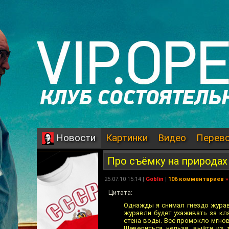
Картинки
Видео
Перев
Новости
Про съёмку на природах
25.07.10 15:14 |
Goblin
|
106 комментариев
»
Цитата:
Однажды я снимал гнездо журав
журавли будет ухаживать за кл
стена воды. Все промокло мгнов
Шевелиться нельзя, выйти из 