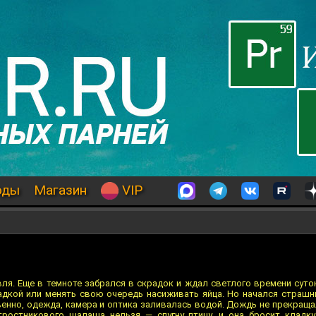
оды
Магазин
VIP
ля. Еще в темноте забрался в скрадок и ждал светлого времени суток
адкой или менять свою очередь насиживать яйца. Но начался страшн
енно, одежда, камера и оптика заливалась водой. Дождь не прекраща
тростникового шалаша нельзя — спугну птицу, и она бросит кладку