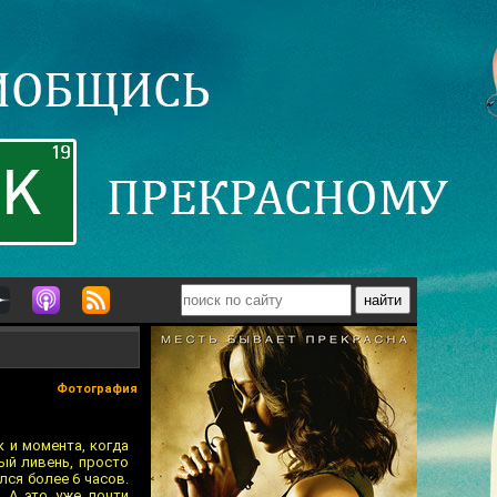
Фотография
 и момента, когда
ый ливень, просто
лся более 6 часов.
. А это уже почти