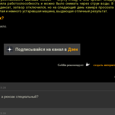
няла работоспособность и можно было снимать через струи воды. В 
денсат, затвор отключился, но на следующий день камера просохла 
желая и немного устаревшая машина, выдающая отличный результат.
х?
кило.
Подписывайся на канал в
Дзен
Goblin рекомендует
создать интерне
15:28
 а рюкзак специальный?
15:39