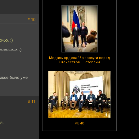
# 10
ибо. :)
момешках :)
Медаль ордена "За заслуги перед
Отечеством" II степени
такое было уже
# 11
я.
РВИО