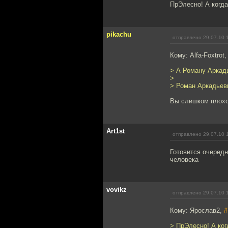
ПрЭлесно! А когд
pikachu
отправлено 29.07.10 
Кому: Alfa-Foxtrot
> А Роману Аркад
>
> Роман Аркадьев
Вы слишком плохо
Art1st
отправлено 29.07.10 
Готовится очеред
человека
vovikz
отправлено 29.07.10 
Кому: Ярослав2,
#
> ПрЭлесно! А ко