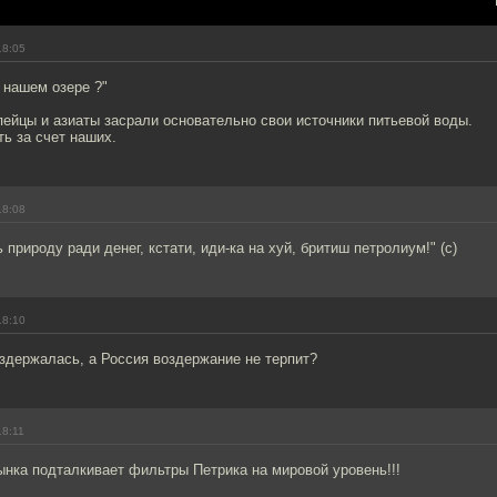
18:05
 нашем озере ?"
пейцы и азиаты засрали основательно свои источники питьевой воды.
ь за счет наших.
18:08
 природу ради денег, кстати, иди-ка на хуй, бритиш петролиум!" (с)
18:10
здержалась, а Россия воздержание не терпит?
18:11
нка подталкивает фильтры Петрика на мировой уровень!!!