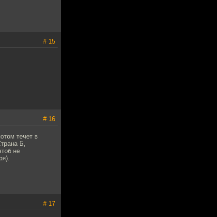
# 15
# 16
отом течет в
трана Б,
тоб не
ря).
# 17