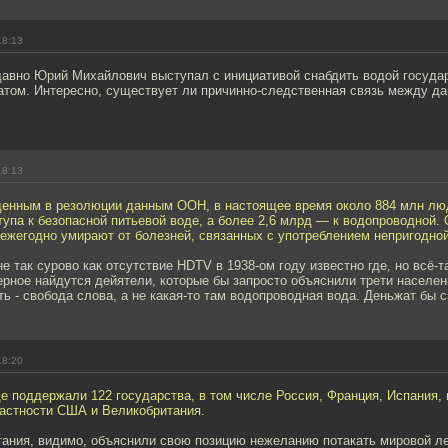
18:13
давно Юрий Михайлович выступал с инициативой снабдить водой госуда
том. Интересно, существует ли причинно-следственная связь между да
18:13
денным в резолюции данным ООН, в настоящее время около 884 млн лю
упа к безопасной питьевой воде, а более 2,6 млрд — к водопроводной. 
 ежегодно умирают от болезней, связанных с употреблением непригодно
е так сурово как отсутствие HDTV в 1938-ом году известно где, но всё-т
ерное найдутся дейятели, которые бы запросто объяснили трети населен
ь - свобода слова, а не какая-то там водопроводная вода. Деньжат бы 
18:20
 поддержали 122 государства, в том числе Россия, Франция, Испания, и
частности США и Великобритания.
ания, видимо, объяснили свою позицию нежеланию потакать мировой ле