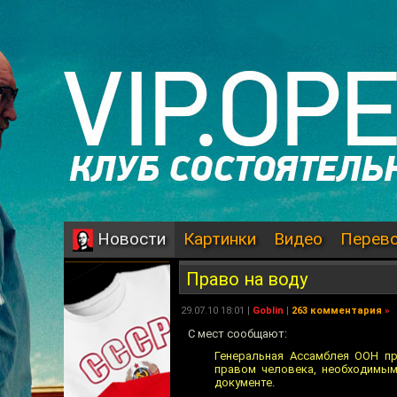
Картинки
Видео
Перев
Новости
Право на воду
29.07.10 18:01 |
Goblin
|
263 комментария
»
С мест сообщают:
Генеральная Ассамблея ООН пр
правом человека, необходимым
документе.