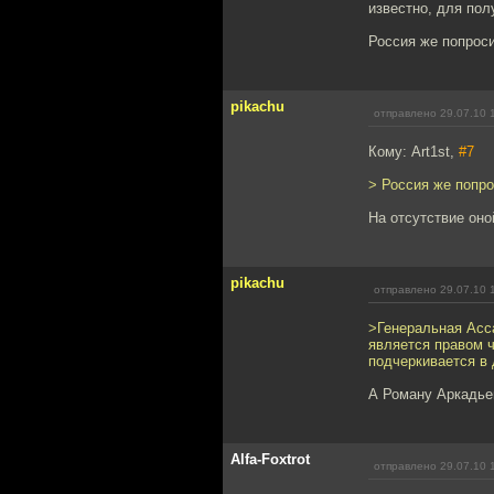
известно, для пол
Россия же попроси
pikachu
отправлено 29.07.10 
Кому: Art1st,
#7
> Россия же попро
На отсутствие оно
pikachu
отправлено 29.07.10 
>Генеральная Асс
является правом 
подчеркивается в 
А Роману Аркадье
Alfa-Foxtrot
отправлено 29.07.10 