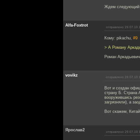
Ждем следующий ш
Alfa-Foxtrot
отправлено 29.07.10 
Кому: pikachu,
#9
> А Роману Аркад
Роман Аркадьевич
vovikz
отправлено 29.07.10 
Вот и создан офиц
страну Б. Страна 
вооружившись рез
загрязняли), а за
Вот скажем, Китай
Ярослав2
отправлено 29.07.10 