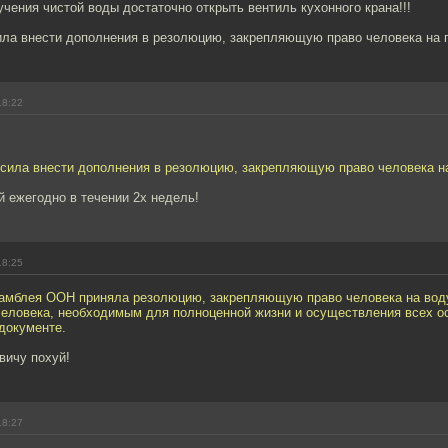
учения чистой воды достаточно открыть вентиль кухонного крана!!!
ла внести дополнения в резолюцию, закрепляющую право человека на г
18:22
сила внести дополнения в резолюцию, закрепляющую право человека на 
й ежегодно в течении 2х недель!
18:25
амблея ООН приняла резолюцию, закрепляющую право человека на воду
человека, необходимым для полноценной жизни и осуществления всех о
документе.
вичу похуй!
18:27