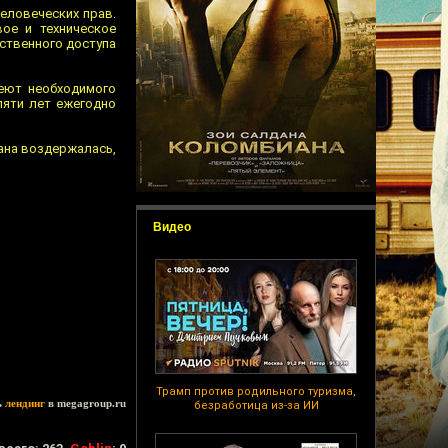
еловеческих прав.
ое и техническое
тственного доступа
еют необходимого
пяти лет ежегодно
рана воздержалась,
Видео
Трамп против родильного туризма,
ь
лендинг
в megagroup.ru
безработица из-за ИИ