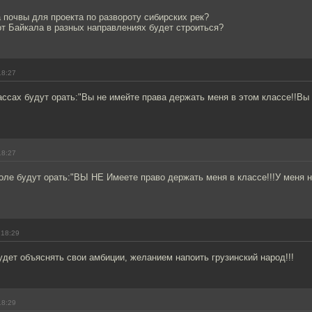
а почвы для проекта по развороту сибирских рек?
т Байкала в разных направлениях будет строиться?
18:27
ассах будут орать:"Вы не имейте права держать меня в этом классе!!Вы
18:27
оле будут орать:"ВЫ НЕ Имеете право держать меня в классе!!!У меня 
 18:29
дет объяснять свои амбиции, желанием напоить грузинский народ!!!
18:29