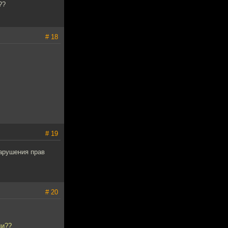
??
# 18
# 19
арушения прав
# 20
ли??