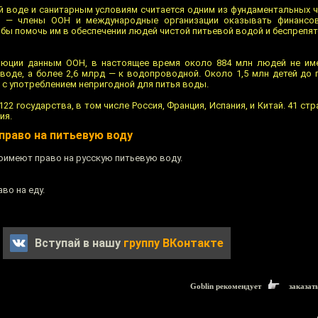
ой воде и санитарным условиям считается одним из фундаментальных ч
ы — члены ООН и международные организации оказывать финансов
бы помочь им в обеспечении людей чистой питьевой водой и беспрепя
люции данным ООН, в настоящее время около 884 млн людей не им
 воде, а более 2,6 млрд — к водопроводной. Около 1,5 млн детей до 
 с употреблением непригодной для питья воды.
2 государства, в том числе Россия, Франция, Испания, и Китай. 41 ст
ия.
право на питьевую воду
поимеют право на русскую питьевую воду.
о на еду.
Вступай в нашу
группу ВКонтакте
Goblin рекомендует
заказат