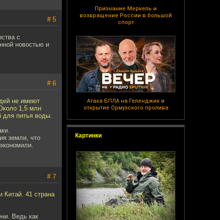
Признание Меркель и
возвращение России в большой
# 5
спорт
рства с
нной новостью и
# 6
дей не имеют
Атака БПЛА на Геленджик и
Около 1,5 млн
открытие Ормузского пролива
й для питья воды.
аки.
Картинки
ия земли, что
сэкономили.
# 7
 Китай. 41 страна
ни. Ведь как