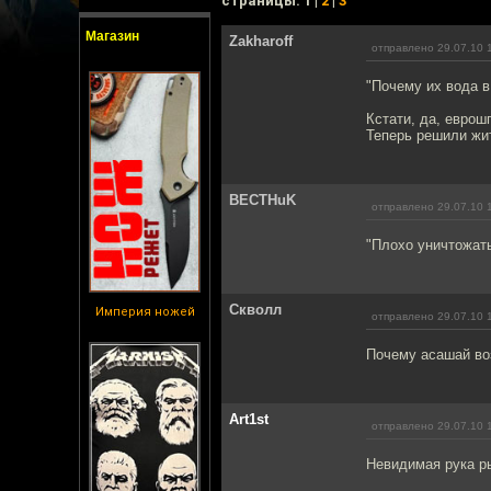
cтраницы: 1 |
2
|
3
Магазин
Zakharoff
отправлено 29.07.10 
"Почему их вода в
Кстати, да, еврош
Теперь решили жит
BECTHuK
отправлено 29.07.10 
"Плохо уничтожать
Скволл
Империя ножей
отправлено 29.07.10 
Почему асашай во
Art1st
отправлено 29.07.10 
Невидимая рука ры