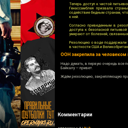
Теперь доступ к чистой питьев
Генассамблея призвала стран
содействие бедным странам, что
к ней.
Согласно приведенным в резо
доступа к безопасной питьевой
умирают от болезней, связанных
Резолюцию о воде поддержали 12
в частности США и Великобритан
ООН закрепила за человеком 
Надо думать, в первую очередь все 
Байкалу — привет.
Ждём резолюцию, закрепляющую прав
Комментарии