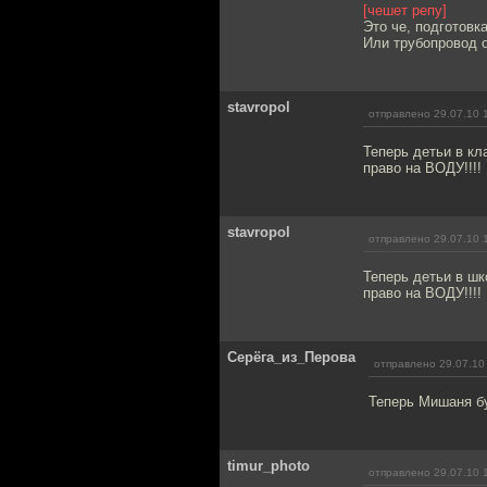
[чешет репу]
Это че, подготовк
Или трубопровод о
stavropol
отправлено 29.07.10 
Теперь детьи в кл
право на ВОДУ!!!!
stavropol
отправлено 29.07.10 
Теперь детьи в шк
право на ВОДУ!!!!
Серёга_из_Перова
отправлено 29.07.10
Теперь Мишаня бу
timur_photo
отправлено 29.07.10 