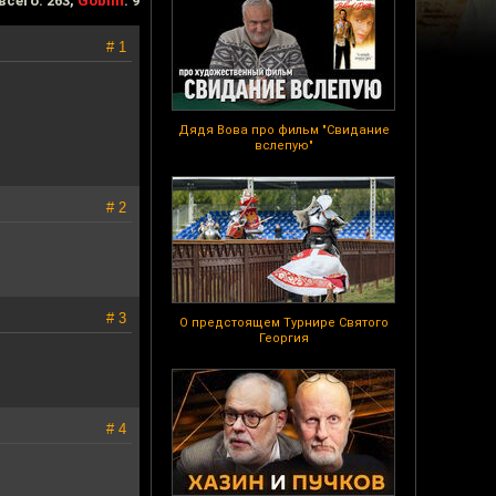
всего: 263,
Goblin
: 9
# 1
Дядя Вова про фильм "Свидание
вслепую"
# 2
# 3
О предстоящем Турнире Святого
Георгия
# 4