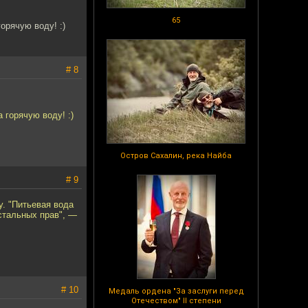
65
орячую воду! :)
# 8
горячую воду! :)
Остров Сахалин, река Найба
# 9
. "Питьевая вода
стальных прав", —
# 10
Медаль ордена "За заслуги перед
Отечеством" II степени