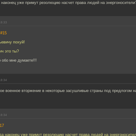
а наконец уже примут резолюцию насчет права людей на энергоносители
18:33
,
#15
ьевичу похуй!
ич это ты?
 обо мне думаете!!!
18:34
ное военное вторжение в некоторые засушливые страны под предлогом н
18:34
17
гда наконец уже примут резолюцию насчет права людей на энергоносите