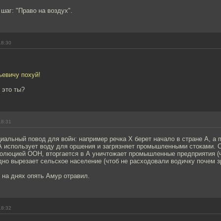
аг: "Право на воздух".
18:30
ьевичу похуй!
 это ты?
18:31
иальный повод для войн: например речка Х берет начало в стране А, а п
А использует воду для оршения и загрязняет промышленными стоками. С
олюцией ООН, вторгается в А уничтожает промышленные предприятия (ч
одно вырезает сельское население (чтоб не расходовали водичку почем з
 на днях опять Амур отравил.
18:32