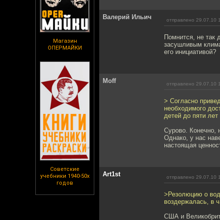
Валерий Ильич
отправлено 29.07.10 
Помнится, не так 
Магазин
засушливым клима
ОПЕРМАЙКИ
его инициативой?
Moff
отправлено 29.07.10 
> Согласно приве
необходимого дост
детей до пяти лет
Сурово. Конечно, н
Однако, у нас нав
настоящая ценност
Советские
Art1st
учебники 1940-50х
отправлено 29.07.10 
годов
>Резолюцию о воде
воздержалась, в 
США и Великобрит