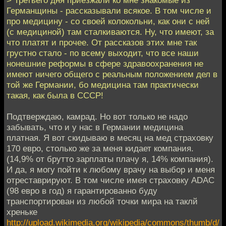
> Третьего дня приезжали ко мне знакомые из
Германщины - рассказывали всякое. В том числе и
про медицину - со своей колокольни, как они с ней
(с медициной) там сталкиваются. Ну, что имеют, за
что платят и прочее. От рассказов этих мне так
грустно стало - по всему выходит, что все наши
нонешние реформы в сфере здравоохранения не
имеют ничего общего с реальным положением дел в
той же Германии, бо медицина там практически
такая, как была в СССР!
Подтверждаю, камрад. Но вот только не надо
забывать, что и у нас в Германии медицина
платная. Я вот скидываю в месяц на мед страховку
170 евро, столько же за меня кидает компания.
(14,9% от брутто зарплаты плачу я, 14% компания).
И да, я могу пойти к любому врачу на выбор и меня
отреставрируют. В том числе имея страховку ADAC
(98 евро в год) я гарантированно буду
транспортирован из любой точки мира на таклй
хреньке
http://upload.wikimedia.org/wikipedia/commons/thumb/d/