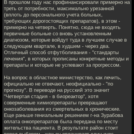
В прошлом году нас профинансировали примерно на
треть от потребности, максимально урезанной
(вплоть до персонального учета больных,
требующих дорогостоящих препаратов), в этом -
примерно на четверть. Понятно, сюда не входять
первичные больные со вновь установленным
диагнозом, которые войдут туда в лучшем случае в
следующем квартале, в худшем - через два.
Отличный способ отфутболивания - "стандарты
лечения", в которых прописаны конкретные методы и
препараты и которые не успевают за прогрессом.
На вопрос в областное министерство, как лечить,
официально не отвечают, неофициально - "по
прогнозу". В переводе на русский это значит
"Четвертая стадия - в биореактор", хотя
соверменные химиопрепараты превращают
онкозаболевания из смертельных в хронические.
Еще раньше гениальным решением г-на Зурабова
оплата онкопрепаратов была передана по месту
жительства пациента. В результате район стоит
перед выбором - или он оплачивает один курс