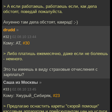
> А если работаешь, работаешь если, как дела
обстоят, поведай пожалуйста.
Ахуенно там дела обстоят, камрад! ;-)
drudd
»
#32 |
02.08.10 13:44
Кому: AT,
#30
> Либо платишь ежемесячно, даже если не болеешь
- немного.
Это ты имеешь в виду страховые отчисления с
зарплаты?
Саша из Москвы
»
#33 |
02.08.10 13:45
Кому: Хмурый_Сибиряк,
#23
> Предлагаю оснастить кареты "скорой помощи"
кассовым аппаратом и прейскурантом цен на услуги