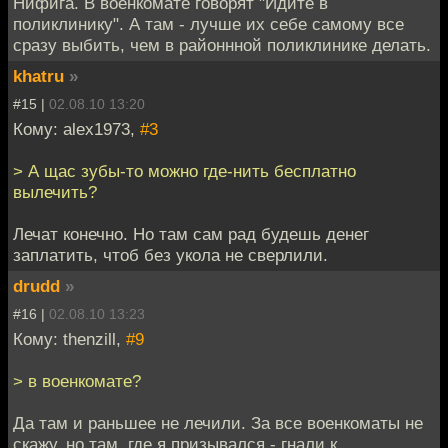
Нифига. В военкомате говорят "Идите в
поликлинику". А там - лучше их себе самому все
сразу выбить, чем в районнной поликлинике делать.
khatru
»
#15 |
02.08.10 13:20
Кому: alex1973,
#3
> А щас зубы-то можно где-нить бесплатно
вылечить?
Лечат конечно. Но там сам рад будешь денег
заплатить, чтоб без укола не сверлили.
drudd
»
#16 |
02.08.10 13:23
Кому: thenzill,
#9
> в военкомате?
Да там и раньшее не лечили. За все военкоматы не
скажу, но там, где я призывался - гнали к