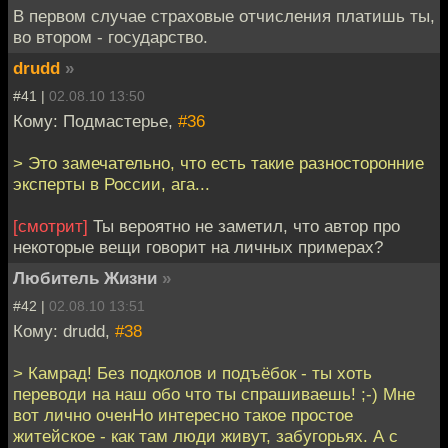
В первом случае страховые отчисления платишь ты,
во втором - государство.
drudd
»
#41 |
02.08.10 13:50
Кому: Подмастерье,
#36
> Это замечательно, что есть такие разносторонние
эксперты в России, ага...
[смотрит]
Ты вероятно не заметил, что автор про
некоторые вещи говорит на личных примерах?
Любитель Жизни
»
#42 |
02.08.10 13:51
Кому: drudd,
#38
> Камрад! Без подколов и подъёбок - ты хоть
переводи на наш обо что ты спрашиваешь! ;-) Мне
вот лично оченНо интересно такое простое
житейское - как там люди живут, забугорьях. А с