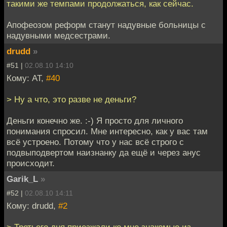
такими же темпами продолжаться, как сейчас.
Апофеозом реформ станут надувные больницы с
надувными медсестрами.
drudd
»
#51 |
02.08.10 14:10
Кому: AT,
#40
> Ну а что, это разве не деньги?
Деньги конечно же. :-) Я просто для личного
понимания спросил. Мне интересно, как у вас там
всё устроено. Потому что у нас всё строго с
подвыподвертом наизнанку да ещё и через анус
происходит.
Garik_L
»
#52 |
02.08.10 14:11
Кому: drudd,
#2