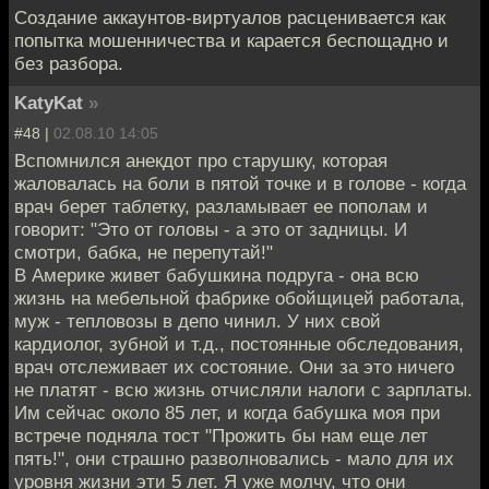
Создание аккаунтов-виртуалов расценивается как
попытка мошенничества и карается беспощадно и
без разбора.
KatyKat
»
#48 |
02.08.10 14:05
Вспомнился анекдот про старушку, которая
жаловалась на боли в пятой точке и в голове - когда
врач берет таблетку, разламывает ее пополам и
говорит: "Это от головы - а это от задницы. И
смотри, бабка, не перепутай!"
В Америке живет бабушкина подруга - она всю
жизнь на мебельной фабрике обойщицей работала,
муж - тепловозы в депо чинил. У них свой
кардиолог, зубной и т.д., постоянные обследования,
врач отслеживает их состояние. Они за это ничего
не платят - всю жизнь отчисляли налоги с зарплаты.
Им сейчас около 85 лет, и когда бабушка моя при
встрече подняла тост "Прожить бы нам еще лет
пять!", они страшно разволновались - мало для их
уровня жизни эти 5 лет. Я уже молчу, что они