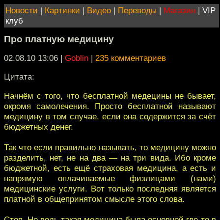
Новости
|
Картинки
|
Видео
|
Переводы
|
Магазин
|
VIP
клуб
Про платную медицину
02.08.10 13:06
|
Goblin
|
235 комментариев
Цитата:
Начнём с того, что бесплатной медецины не бывает,
окромя самолечения. Просто бесплатной называют
медицину в том случае, если она содержится за счёт
бюджетных денег.
Так что если правильно называть, то медицину можно
разделить, нет, не на два — на три вида. Ибо кроме
бюджетной, есть ещё страховая медицина, а есть и
напрямую оплачиваемые физлицами (нами)
медицинские услуги. Вот только последняя является
платной в общепринятом смысле этого слова.
Стоп. Но ведь такая медицина была основной где-то в