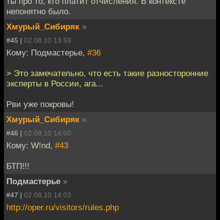
ты про то, кто платит отчисления. В контексте
непонятно было.
Хмурый_Сибиряк
»
#45 |
02.08.10 13:59
Кому: Подмастерье,
#36
> Это замечательно, что есть такие разносторонние
эксперты в России, ага...
Рви уже покровы!
Хмурый_Сибиряк
»
#46 |
02.08.10 14:00
Кому: W!nd,
#43
БТП!!!
Подмастерье
»
#47 |
02.08.10 14:03
http://oper.ru/visitors/rules.php