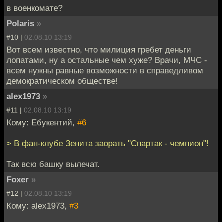
в военкомате?
Polaris
»
#10 |
02.08.10 13:19
Вот всем известно, что милиция гребет деньги
лопатами, ну а остальные чем хуже? Врачи, МЧС -
всем нужны равные возможности в справедливом
демократическом обществе!
alex1973
»
#11 |
02.08.10 13:19
Кому: Ебукентий,
#6
> В фан-клубе Зенита заорать "Спартак - чемпион"!
Так всю башку вылечат.
Foxer
»
#12 |
02.08.10 13:19
Кому: alex1973,
#3