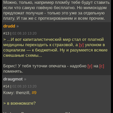
Можно, только, например пломбу тебе будут ставить
если что самую говёную бесплатно. Но мимоходом
предложат получше - только это уже за отдельную
плату. И так же с протезированием и всем прочим.
drudd
»
#13 |
02.08.10 13:20
> ...И вот капиталистический мир стал от платной
медицины переходить к страховой, а
[у]
уклоном в
социализм — к бюджетной. Ну и разумеется всякие
смешаные схемы...
Борис! У тебя туточки опечатка - надобно
[у]
на
[с]
поменять.
draugmot
»
#14 |
02.08.10 13:20
Кому: thenzill,
#9
> в военкомате?