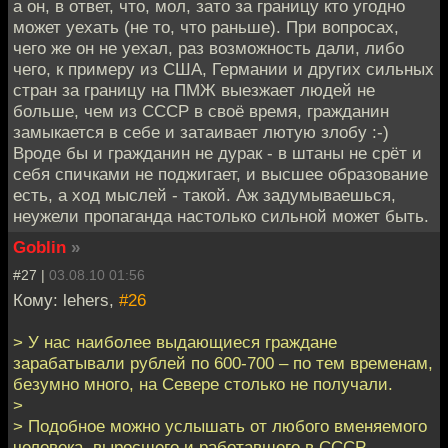
а он, в ответ, что, мол, зато за границу кто угодно
может уехать (не то, что раньше). При вопросах,
чего же он не уехал, раз возможность дали, либо
чего, к примеру из США, Германии и других сильных
стран за границу на ПМЖ выезжает людей не
больше, чем из СССР в своё время, гражданин
замыкается в себе и затаивает лютую злобу :-)
Вроде бы и гражданин не дурак - в штаны не срёт и
себя спичками не поджигает, и высшее образование
есть, а ход мыслей - такой. Аж задумываешься,
неужели пропаганда настолько сильной может быть.
Goblin
»
#27 |
03.08.10 01:56
Кому: lehers,
#26
> У нас наиболее выдающиеся граждане
зарабатывали рублей по 600-700 – по тем временам,
безумно много, на Севере столько не получали.
>
> Подобное можно услышать от любого вменяемого
человека, выросшего и работавшего в СССР