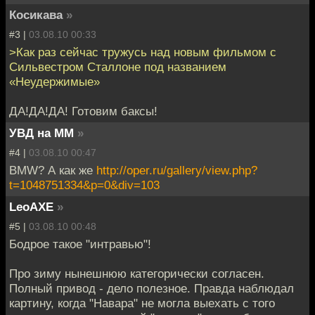
Косикава
»
#3 |
03.08.10 00:33
>Как раз сейчас тружусь над новым фильмом с
Сильвестром Сталлоне под названием
«Неудержимые»
ДА!ДА!ДА! Готовим баксы!
УВД на ММ
»
#4 |
03.08.10 00:47
BMW? А как же
http://oper.ru/gallery/view.php?
t=1048751334&p=0&div=103
LeoAXE
»
#5 |
03.08.10 00:48
Бодрое такое "интравью"!
Про зиму нынешнюю категорически согласен.
Полный привод - дело полезное. Правда наблюдал
картину, когда "Навара" не могла выехать с того