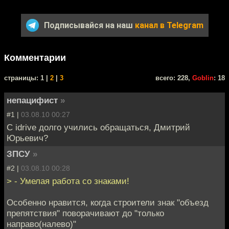
Подписывайся на наш
канал в Telegram
Комментарии
cтраницы: 1 |
2
|
3
всего: 228,
Goblin
: 18
непацифист
»
#1 |
03.08.10 00:27
С idrive долго учились обращаться, Дмитрий
Юрьевич?
ЗПСУ
»
#2 |
03.08.10 00:28
> - Умелая работа со знаками!
Особенно нравится, когда строители знак "объезд
препятствия" поворачивают до "только
направо(налево)"