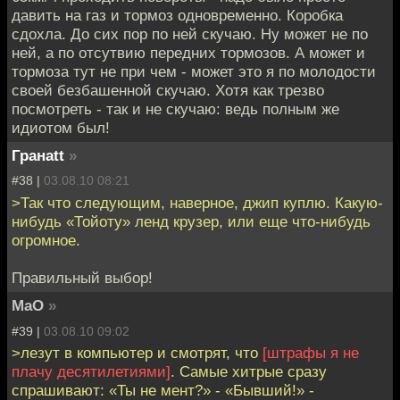
давить на газ и тормоз одновременно. Коробка
сдохла. До сих пор по ней скучаю. Ну может не по
ней, а по отсутвию передних тормозов. А может и
тормоза тут не при чем - может это я по молодости
своей безбашенной скучаю. Хотя как трезво
посмотреть - так и не скучаю: ведь полным же
идиотом был!
Гранаtt
»
#38 |
03.08.10 08:21
>Так что следующим, наверное, джип куплю. Какую-
нибудь «Тойоту» ленд крузер, или еще что-нибудь
огромное.
Правильный выбор!
MaO
»
#39 |
03.08.10 09:02
>лезут в компьютер и смотрят, что
[штрафы я не
плачу десятилетиями]
. Самые хитрые сразу
спрашивают: «Ты не мент?» - «Бывший!» -