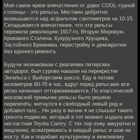
Моё самое яркое впечатление от дорог COOL-турной
столицы - это рельсы. Местами добротно
возвышаются над асфальтом сантиметров на 10-15.
Складывается впечатление, что эти рельсы
пережили революцию 1917-го, Вторую Мировую,
Кровавого Сталина, Кукурузного Хрущева,
Застойного Брежнева, перестройку и демократию
без единого ремонта.
Будучи незнакомым с реалиями питерских
автодорог, был сурово наказан на перекрестке
Энгельса с Выборгским шоссе. Еду в потоке
километров 60-70 в час, вдруг перед рельсами все
резко начинают оттормаживаются. По классической
московской привычке рельсы было решено
перелететь: метнулся в свободный левый ряд и
добавил газу... Ни разу в жизни я не слышал такого
грохота подвески, который в тот момент издала моя
несчастная Toyota Camry. С тех пор езжу аккуратно и
медленно, всматриваюсь в каждый рельс и шов на
мосту. Как и подобает культурному и вежливому