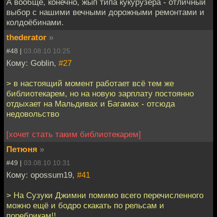
А вообще, конечно, жып типа кукурузера - отличный
выбор с нашими вечными дорожными ремонтами и
колдоёбинами.
thederator
»
#48 |
03.08.10 10:25
Кому: Goblin,
#27
> в настоящий момент работает всё тем же
библиотекарем, но на новую зарплату постоянно
отдыхает на Мальдивах и Багамах - отсюда
недовольство
[хочет стать таким библиотекарем]
Петюня
»
#49 |
03.08.10 10:31
Кому: opossum19,
#41
> На Сузуки Джимни помимо всего перечисленного
можно ещё и бодро скакать по рельсам и
поребрикам!!