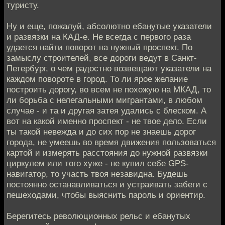
туристу.
Ну и еще, пожалуй, абсолютно ебанутые указатели
и развязки на КАД-е. Не всегда с первого раза
удается найти поворот на нужный проспект. По
замыслу строителей, все дороги ведут в Санкт-
Петербург, о чем радостно возвещают указатели на
каждом повороте в город. То ли ярое желание
построить дорогу, во всем не похожую на МКАД, то
ли борьба с нелегальными мигрантами, в любом
случае - и та и другая затея удались с блеском. А
вот на какой именно проспект - не твое дело. Если
ты такой невежда и до сих пор не знаешь дорог
города, не умеешь во время движения пользоваться
картой и измерять расстояния до нужной развязки
циркулем или того хуже - не купил себе GPS-
навигатор, то участь твоя незавидна. Будешь
постоянно останавливаться и устраивать забеги с
пешеходами, чтобы выяснить пароль и ориентир.
Берегитесь революционных рельс и ебанутых