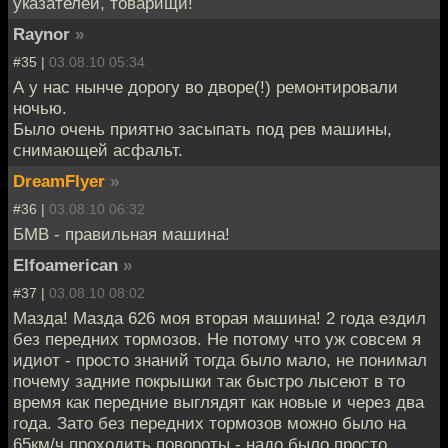
указателей, товарищи!
Raynor
»
#35 |
03.08.10 05:34
А у нас нынче дорогу во дворе(!) ремонтировали
ночью.
Было очень приятно засыпать под рев машины,
снимающей асфальт.
DreamFlyer
»
#36 |
03.08.10 06:32
БМВ - правильная машина!
Elfoamerican
»
#37 |
03.08.10 08:02
Мазда! Мазда 626 моя вторая машина! 2 года ездил
без передних тормозов. Не потому что уж совсем я
идиот - просто знаний тогда было мало, не понимал
почему задние покрышки так быстро лысеют в то
время как передние выглядят как новые и через два
года. Зато без передних тормозов можно было на
65км/ч проходить повороты - надо было просто