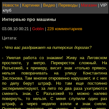
Новости
|
Картинки
|
Видео
|
Переводы
|
Магазин
|
VIP
клуб
Интервью про машины
03.08.10 00:21
|
Goblin
|
228 комментариев
Цитата:
- Что вас раздражает на питерских дорогах?
- Умелая работа со знаками! Живу на Лиговском
проспекте, у метро. Перекресток сложный. На
Разъезжей, к примеру, висит знак «только прямо»,
нельзя поворачивать на улицу Константина
Заслонова. Там многие откровенно нарушают, и с них
по делу берут штраф. Но там еще постоянно
экспериментируют, за лето по два раза ухитряются
сменить знак. С Разъезжей то можно налево
повернуть, то нельзя. С меня слупили один раз
штраф, а через неделю взяли и знак сняли.
Очевидно, оказался не нужен. А потом опять