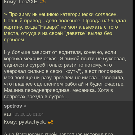
Кому: LeoAXE,
#5
> Про зиму нынешнюю категорически согласен.
Полный привод - дело полезное. Правда наблюдал
картину, когда "Навара" не могла выехать с того
места, откуда я на своей "девятке" вылез без
проблем.
Ну больше зависит от водителя, конечно, если
коробка механическая. Я зимой почти не буксовал,
садился в сугроб только раз(и то потому, что
уверовал сильно в свою "круть"), а вот половинка
моя вообще ни разу проблем не имела - говорила,
что плавнее сцеплением работай и будет счастье.
Машина переднеприводная, механика. Хотя в
вопросах заезда в сугроб...
spetrov
»
#13 |
03.08.10 01:04
Кому: pyatachyok,
#8
А на Вагоноремонтной известная история про