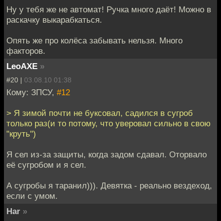
Ну у тебя же не автомат! Ручка много даёт! Можно в
раскачку выкарабкаться.
Опять же про колёса забывать нельзя. Много
факторов.
LeoAXE
»
#20 |
03.08.10 01:38
Кому: ЗПСУ,
#12
> Я зимой почти не буксовал, садился в сугроб
только раз(и то потому, что уверовал сильно в свою
"круть")
Я сел из-за защиты, когда задом сдавал. Оторвало
её сугробом и я сел.
А сугробы я таранил))). Девятка - реально вездеход,
если с умом.
Har
»