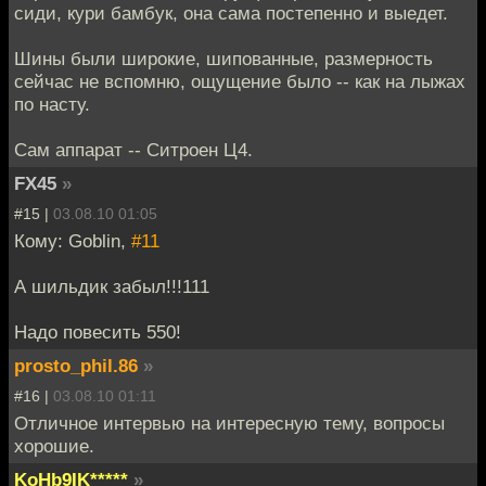
сиди, кури бамбук, она сама постепенно и выедет.
Шины были широкие, шипованные, размерность
сейчас не вспомню, ощущение было -- как на лыжах
по насту.
Сам аппарат -- Ситроен Ц4.
FX45
»
#15 |
03.08.10 01:05
Кому: Goblin,
#11
А шильдик забыл!!!111
Надо повесить 550!
prosto_phil.86
»
#16 |
03.08.10 01:11
Отличное интервью на интересную тему, вопросы
хорошие.
KoHb9IK*****
»