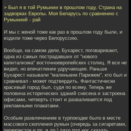
> Был я в той Румынии в прошлом году. Страна на
задворках Европы. Моя Беларусь по сравнению с
Румынией - рай
И мы с женой тоже как раз в прошлом году были, и
ездили тоже через Белоруссию.
Вообще, на самом деле, Бухарест, поговаривают,
одна из самых пострадавших от "нового
капитализма" восточноевропейских столиц. Я все не
видел, но впечатление удручающее. Раньше
Бухарест называли "маленьким Парижем", кто был и
сравнивал - может подтвердить. Фантастически
красивый город был, судя по всему. Теперь же
половина исторических зданий снесена и застроена
офисами, четверть стоит и разваливается под
рекламными плакатами.
Особым развлечением в турпоездке было в месте
массового скопления румын (очередь за сигаретами,
перекресток и пр. и др.) тихо под нос сказать