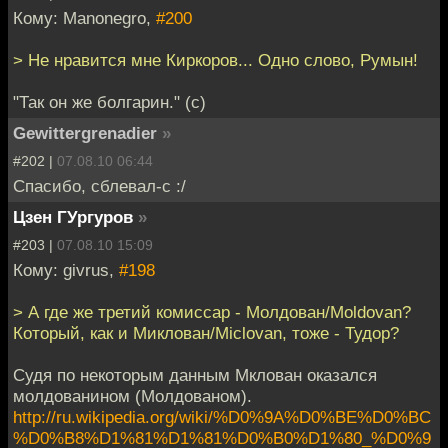
Кому: Manonegro,
#200
> Не нравится мне Киркоров... Одно слово, Румын!
"Так он же болгарин." (c)
Gewittergrenadier
»
#202 |
07.08.10 06:44
Спасибо, сблевал-с :/
Цзен ГУргуров
»
#203 |
07.08.10 15:09
Кому: givrus,
#198
> А где же третий комиссар - Молдован/Moldovan?
Который, как и Миклован/Miclovan, тоже - Тудор?
Судя по некоторым данным Мклован оказался
молдованином (Молдованом).
http://ru.wikipedia.org/wiki/%D0%9A%D0%BE%D0%BC
%D0%B8%D1%81%D1%81%D0%B0%D1%80_%D0%9