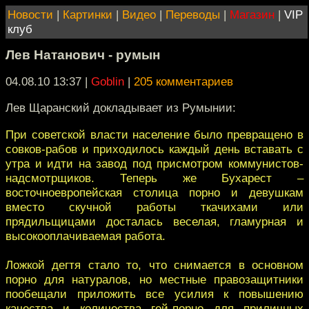
Новости
|
Картинки
|
Видео
|
Переводы
|
Магазин
|
VIP
клуб
Лев Натанович - румын
04.08.10 13:37
|
Goblin
|
205 комментариев
Лев Щаранский докладывает из Румынии:
При советской власти население было превращено в
совков-рабов и приходилось каждый день вставать с
утра и идти на завод под присмотром коммунистов-
надсмотрщиков. Теперь же Бухарест –
восточноевропейская столица порно и девушкам
вместо скучной работы ткачихами или
прядильщицами досталась веселая, гламурная и
высокооплачиваемая работа.
Ложкой дегтя стало то, что снимается в основном
порно для натуралов, но местные правозащитники
пообещали приложить все усилия к повышению
качества и количества гей-порно для приличных