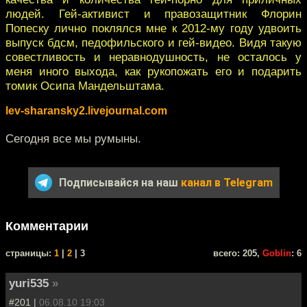
людей. Гей-активист и правозащитник Флорин
Попеску лично поклялся мне к 2012-му году удвоить
выпуск бдсм, педофильского и гей-видео. Видя такую
совестливость и неравнодушность, не осталось у
меня иного выхода, как рукопожать его и подарить
томик Осипа Мандельштама.
lev-sharansky2.livejournal.com
Сегодня все мы румыны.
Подписывайся на наш
канал в Telegram
Комментарии
cтраницы:
1
|
2
| 3
всего: 205,
Goblin
: 6
yuri535
»
#201 |
06.08.10 19:03