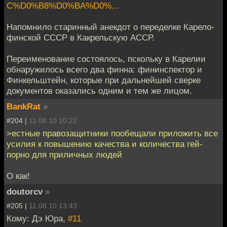
C%D0%B8%D0%BA%D0%...
Напомнило старинный анекдот о переделке Карело-
финской СССР в Какрельскую АССР.
Переименование состоялось, пскольку в Карелии
обнаружилось всего два финна: фининспектор и
Финкельштейн, которые при дальнейшей сверке
документов оказались одним и тем же лицом.
BankRat
»
#204 |
11.08.10 10:22
>естные правозащитники пообещали приложить все
усилия к повышению качества и количества гей-
порно для приличных людей
О как!
doutorcv
»
#205 |
11.08.10 13:43
Кому: Дэ Юра,
#11