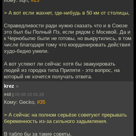
Кому: sqrt,
#23
> А вот если жахнет, где-нибудь в 50 км от столицы,
Справедливости ради нужно сказать что и в Союзе
это был бы Полный Пэ, если рядом с Москвой. Да и
к Чернобылю были не готовы, но выкрутились, в том
числе благодаря тому что координировать действия
худо-бедно умели.
А вот успеют ли сейчас хотя бы эвакуировать
людей из городка типа Припяти - это вопрос, на
который не хочется получать ответа.
krez
»
#48 |
09.08.10 00:28
Кому: Gecko,
#35
> А сейчас на полном серьёзе советуют прерывать
беременность из-за сильного задымления.
В табло бы за такие советы.