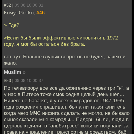
#52 |
09.08.10 00:31
Кому: Gecko,
#46
> Где?
>Если бы были эффективные чиновники в 1972
году, я мог бы остаться без брата.
вот тут. Больше глупых вопросов не будет, зачехли
жало.
Muslim
»
#53 |
09.08.10 00:37
По телевизору всё всегда офигеннно через три "н", а
у нас в Питере тоже смок седня целый день шёл...
Ничего не базарят, я у всех камрадов от 1947-1965
года рождения спрашивал, была ли такая канитель
когда мего МЧС нифига сделать не могло, не бывало
сынок сказали мне камрады... Пидоры были, люди в
церковь ходили, в "альбатросе" коньяки покупали за
права на управление транспортным средством, баб