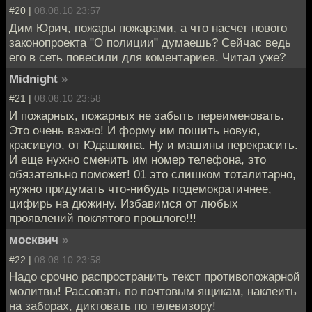
#20 |
08.08.10 23:57
Дим Юрич, пожары пожарами, а что насчет нового
законопроекта "О полиции" думаешь? Сейчас ведь
его в сеть повесили для коментариев. Читал уже?
Midnight
»
#21 |
08.08.10 23:58
И пожарных, пожарных не забыть переименовать.
Это очень важно! И форму им пошить новую,
красивую, от Юдашкина. Ну и машины перекрасить.
И еще нужно сменить им номер телефона, это
обязательно поможет! 01 это слишком тоталитарно,
нужно придумать что-нибудь подемократичнее,
цифирь на дюжину. Избавимся от любых
проявлений поклятого прошлого!!!
москвич
»
#22 |
08.08.10 23:58
Надо срочно распространить текст противопожарной
молитвы! Рассовать по почтовым ящикам, наклеить
на заборах, диктовать по телевизору!