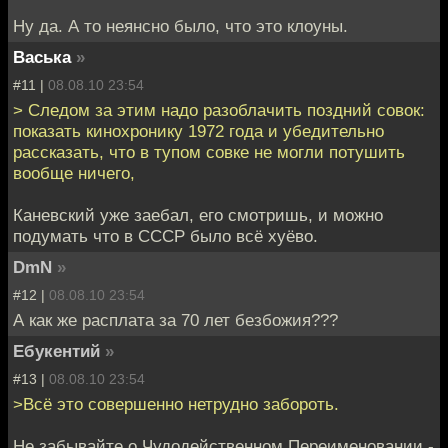
Ну да. А то неянсно было, что это клоуны.
Васька
»
#11 |
08.08.10 23:54
> Следом за этим надо разоблачить поздний совок:
показать кинохронику 1972 года и убедительно
рассказать, что в тупом совке не могли потушить
вообще ничего,
Каневский уже заебал, его смотришь, и можно
подумать что в СССР было всё хуёво.
DmN
»
#12 |
08.08.10 23:54
А как же расплата за 70 лет безбожия???
Ебукентий
»
#13 |
08.08.10 23:54
>Всё это совершенно нетрудно забороть.
Не забывайте о Чудодейственном Переименовании -