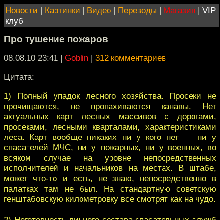
Новости
|
Картинки
|
Видео
|
Переводы
|
Магазин
|
VIP
клуб
Про тушение пожаров
08.08.10 23:41
|
Goblin
|
312 комментариев
Цитата:
1) Полный упадок лесного хозяйства. Просеки не
прочищаются, не пропахиваются канавы. Нет
актуальных карт лесных массивов с дорогами,
просеками, лесными кварталами, характеристиками
леса. Карт вообще никаких ни у кого нет — ни у
спасателей МЧС, ни у пожарных, ни у военных, во
всяком случае на уровне непосредственных
исполнителей и начальников на местах. В штабе,
может что-то и есть, не знаю, непосредственно в
палатках там не был. На стандартную советскую
генштабовскую километровку все смотрят как на чудо.
2) Неготовность личного состава спасательных служб