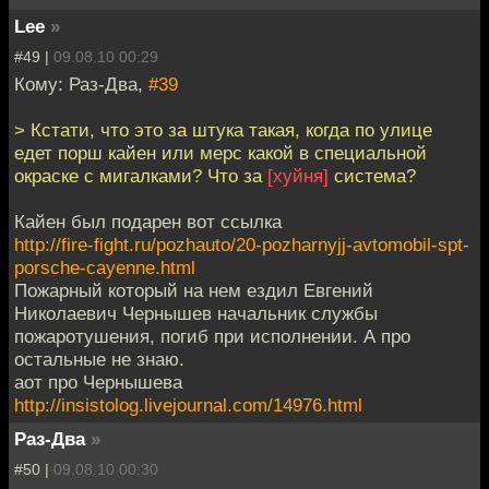
Lee
»
#49 |
09.08.10 00:29
Кому: Раз-Два,
#39
> Кстати, что это за штука такая, когда по улице
едет порш кайен или мерс какой в специальной
окраске с мигалками? Что за
[хуйня]
система?
Кайен был подарен вот ссылка
http://fire-fight.ru/pozhauto/20-pozharnyjj-avtomobil-spt-
porsche-cayenne.html
Пожарный который на нем ездил Евгений
Николаевич Чернышев начальник службы
пожаротушения, погиб при исполнении. А про
остальные не знаю.
аот про Чернышева
http://insistolog.livejournal.com/14976.html
Раз-Два
»
#50 |
09.08.10 00:30