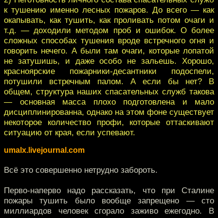
к тушению именно лесных пожаров. До всего — как
окапывать, как тушить, как проливать потом очаги и
т.д. — доходили методом проб и ошибок. О более
сложных способах тушения вроде встречного огня и
говорить нечего. А были там очаги, которые лопатой
не затушишь, и даже особо не зальешь. Хорошо,
красноярские пожарники-десантники подоспели,
потушили встречным палом. А если бы нет? В
общем, структура наших спасательных служб такова
— основная масса плохо подготовлена и мало
дисциплинированна, однако на этом фоне существует
некоторое количество профи, которые оттаскивают
ситуацию от края, если успевают.
umalx.livejournal.com
Всё это совершенно нетрудно забороть.
Перво-наперво надо рассказать, что при Сталине
пожары тушить было вообще запрещено — сто
миллиардов человек сгорало заживо ежегодно. В