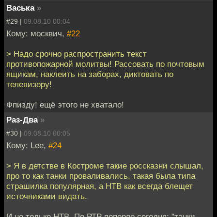
Васька
»
#29 |
09.08.10 00:04
Кому: москвич,
#22
> Надо срочно распространить текст
противопожарной молитвы! Рассовать по почтовым
ящикам, наклеить на заборах, диктовать по
телевизору!
Фпизду! ещё этого не хватало!
Раз-Два
»
#30 |
09.08.10 00:05
Кому: Lee,
#24
> Я в детстве в Костроме такие россказни слышал,
про то как танки проваливались, такая была типа
страшилка популярная, а НТВ как всегда блещет
источниками видать.
И не только НТВ. По РТР поперло сегодня: "танки