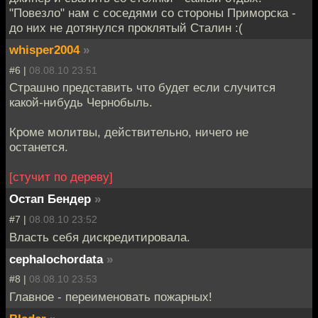
"Повезло" нам с соседями со стороны Приморска -
до них не дотянулся проклятый Сталин :(
whisper2004
»
#6 |
08.08.10 23:51
Страшно представить что будет если случится
какой-нибудь Чернобыль.
Кроме молитвы, действительно, ничего не
останется.
[стучит по дереву]
Остап Бендер
»
#7 |
08.08.10 23:52
Власть себя дискредитировала.
cephalochordata
»
#8 |
08.08.10 23:53
Главное - переименовать пожарных!