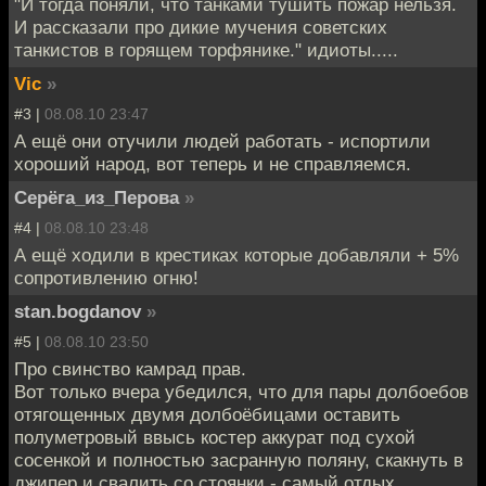
"И тогда поняли, что танками тушить пожар нельзя.
И рассказали про дикие мучения советских
танкистов в горящем торфянике." идиоты.....
Vic
»
#3 |
08.08.10 23:47
А ещё они отучили людей работать - испортили
хороший народ, вот теперь и не справляемся.
Серёга_из_Перова
»
#4 |
08.08.10 23:48
А ещё ходили в крестиках которые добавляли + 5%
сопротивлению огню!
stan.bogdanov
»
#5 |
08.08.10 23:50
Про свинство камрад прав.
Вот только вчера убедился, что для пары долбоебов
отягощенных двумя долбоёбицами оставить
полуметровый ввысь костер аккурат под сухой
сосенкой и полностью засранную поляну, скакнуть в
джипер и свалить со стоянки - самый отдых.