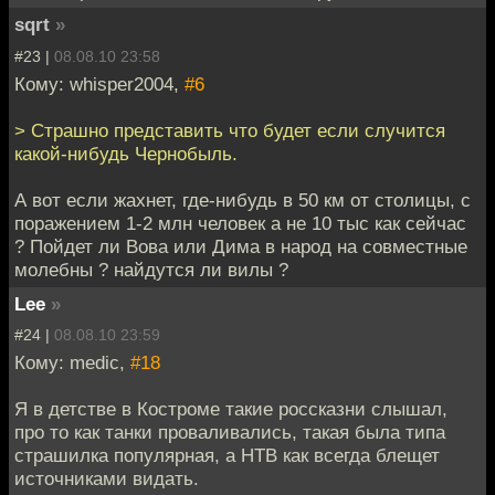
sqrt
»
#23 |
08.08.10 23:58
Кому: whisper2004,
#6
> Страшно представить что будет если случится
какой-нибудь Чернобыль.
А вот если жахнет, где-нибудь в 50 км от столицы, с
поражением 1-2 млн человек а не 10 тыс как сейчас
? Пойдет ли Вова или Дима в народ на совместные
молебны ? найдутся ли вилы ?
Lee
»
#24 |
08.08.10 23:59
Кому: medic,
#18
Я в детстве в Костроме такие россказни слышал,
про то как танки проваливались, такая была типа
страшилка популярная, а НТВ как всегда блещет
источниками видать.