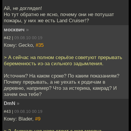
Ай, не доглядел!
Но тут обратно не ясно, почему они не потушат
пожары, у них же есть Land Cruiser!?
москвич
»
#42 |
09.08.10 00:19
Кому: Gecko,
#35
> А сейчас на полном серьёзе советуют прерывать
беременность из-за сильного задымления.
Источник? На каком сроке? По каким показаниям?
Почему прерывать, а не уехать к родичам в
деревню, например? Что за истерика, камрад? И
зачем она тебе?
DmN
»
#43 |
09.08.10 00:19
Кому: Blader,
#9
> 2. Аномальная жара стоит с мая месяца.