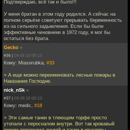
Подтверждаю, всё так и было!!!
У меня братан в этом году родился. А сейчас на
полном серьёзе советуют прерывать беременность
из-за сильного задымления. Если бы были
эффективные чиновники в 1972 году, я мог бы
остаться без брата.
Gecko
»
#36 |
09.08.10 00:13
Кому: Miasorubka,
#33
> А еще можно переименовать лесные пожары в
Наказание Господне.
nick_nSk
»
#37 |
09.08.10 00:13
Кому: medic,
#18
> Эти самые танки в тлеющем торфе просто
утопали с перосналом внутри. Вот так кровавый
режим переводил людей и танки в консервы.