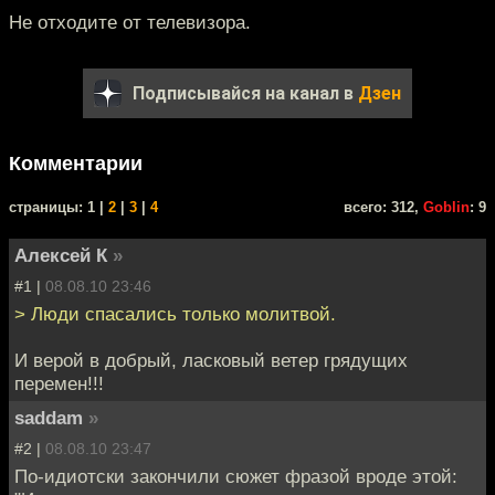
Не отходите от телевизора.
Подписывайся на канал в
Дзен
Комментарии
cтраницы: 1 |
2
|
3
|
4
всего: 312,
Goblin
: 9
Алексей К
»
#1 |
08.08.10 23:46
> Люди спасались только молитвой.
И верой в добрый, ласковый ветер грядущих
перемен!!!
saddam
»
#2 |
08.08.10 23:47
По-идиотски закончили сюжет фразой вроде этой: