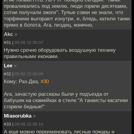
проваливались под землю, люди горели десятками,
сотни получали ожоги". Тупые совки не знали, что
торфяники выгорают изнутри, и, блядь, катили танки
прямо в болота. Ага, пиздец, конечно.
Akc
»
#31 |
09.08.10 00:07
Нужно срочно оборудовать воздушную технику
правильными иконами.
Lee
»
#32 |
09.08.10 00:09
Кому: Раз-Два,
#30
Ага, зачастую рассказы были у подъезда от
бабушек на скамейках в стиле "А танкисты касатики
сгорели бедные!"
Miasorubka
»
#33 |
09.08.10 00:10
А еще можно переименовать лесные пожары и