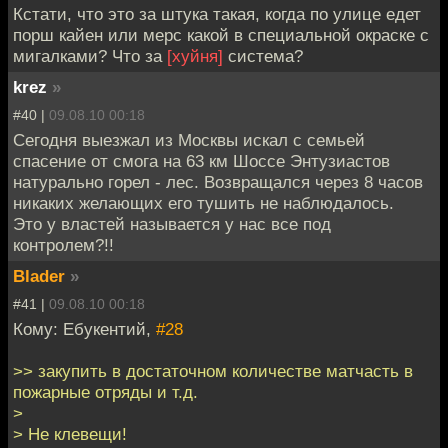
Кстати, что это за штука такая, когда по улице едет
порш кайен или мерс какой в специальной окраске с
мигалками? Что за
[хуйня]
система?
krez
»
#40 |
09.08.10 00:18
Сегодня выезжал из Москвы искал с семьей
спасение от смога на 63 км Шоссе Энтузиастов
натурально горел - лес. Возвращался через 8 часов
никаких желающих его тушить не наблюдалось.
Это у властей называется у нас все под
контролем?!!
Blader
»
#41 |
09.08.10 00:18
Кому: Ебукентий,
#28
>> закупить в достаточном количестве матчасть в
пожарные отряды и т.д.
>
> Не клевещи!