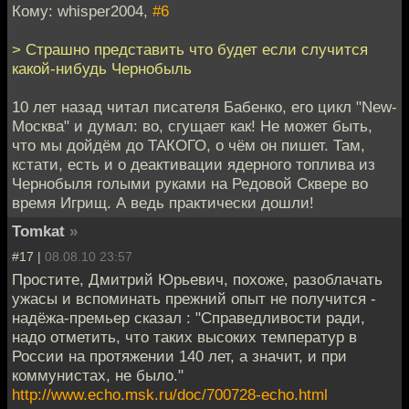
Кому: whisper2004,
#6
> Страшно представить что будет если случится
какой-нибудь Чернобыль
10 лет назад читал писателя Бабенко, его цикл "New-
Москва" и думал: во, сгущает как! Не может быть,
что мы дойдём до ТАКОГО, о чём он пишет. Там,
кстати, есть и о деактивации ядерного топлива из
Чернобыля голыми руками на Редовой Сквере во
время Игрищ. А ведь практически дошли!
Tomkat
»
#17 |
08.08.10 23:57
Простите, Дмитрий Юрьевич, похоже, разоблачать
ужасы и вспоминать прежний опыт не получится -
надёжа-премьер сказал : "Справедливости ради,
надо отметить, что таких высоких температур в
России на протяжении 140 лет, а значит, и при
коммунистах, не было."
http://www.echo.msk.ru/doc/700728-echo.html