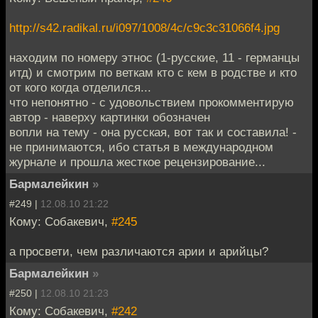
http://s42.radikal.ru/i097/1008/4c/c9c3c31066f4.jpg
находим по номеру этнос (1-русские, 11 - германцы
итд) и смотрим по веткам кто с кем в родстве и кто
от кого когда отделился...
что непонятно - с удовольствием прокомментирую
автор - наверху картинки обозначен
вопли на тему - она русская, вот так и составила! -
не принимаются, ибо статья в международном
журнале и прошла жесткое рецензирование...
Бармалейкин
»
#249 |
12.08.10 21:22
Кому: Собакевич,
#245
а просвети, чем различаются арии и арийцы?
Бармалейкин
»
#250 |
12.08.10 21:23
Кому: Собакевич,
#242