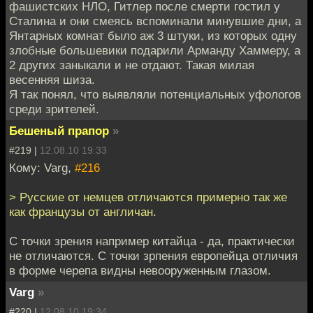
фашистских НЛО, Гитлер после смерти гостил у
Сталина и они смеясь вспоминали минувшие дни, а
Янтарных комнат было аж 3 штуки, из которых одну
злобные большевики подарили Арманду Хаммеру, а
2 других заныкали и не отдают. Такая милая
весенняя шиза.
Я так понял, что выявляли потенциальных уфологов
среди зрителей.
Бешеный прапор
»
#219 |
12.08.10 19:33
Кому: Varg,
#216
> Русские от немцев отличаются примерно так же
как французы от англичан.
С точки зрения например китайца - да, практически
не отличаются. С точки зрпения европейца отличия
в форме черепа видны невооруженным глазом.
Varg
»
#220 |
12.08.10 19:34