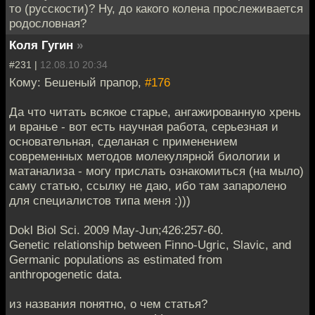
то (русскости)? Ну, до какого колена прослеживается
родословная?
Коля Гугин
»
#231 |
12.08.10 20:34
Кому: Бешеный прапор,
#176
Да что читать всякое старье, ангажированную хрень
и вранье - вот есть научная работа, серьезная и
основательная, сделаная с применением
современных методов молекулярной биологии и
матанализа - могу прислать ознакомиться (на мыло)
саму статью, ссылку не даю, ибо там запаролено
для специалистов типа меня :)))
Dokl Biol Sci. 2009 May-Jun;426:257-60.
Genetic relationship between Finno-Ugric, Slavic, and
Germanic populations as estimated from
anthropogenetic data.
из названия понятно, о чем статья?