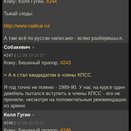
Кому: Коля Гугин,
#244
Тыкай сюды:
http://www.radikal.ru/
А там всё по русски написано - всяко разберешься.
Собакевич
»
#247 |
12.08.10 21:07
Кому: Бешеный прапор,
#243
> А я стал кандидатом в члены КПСС.
Я год точно не помню - 1989-90. У нас на курсе один
дембель пытался вступить в члены КПСС - его не
приняли, несмотря на положительные рекомендации
из армии.
Коля Гугин
»
#248 |
12.08.10 21:21
Кому: Бешеный прапор,
#246