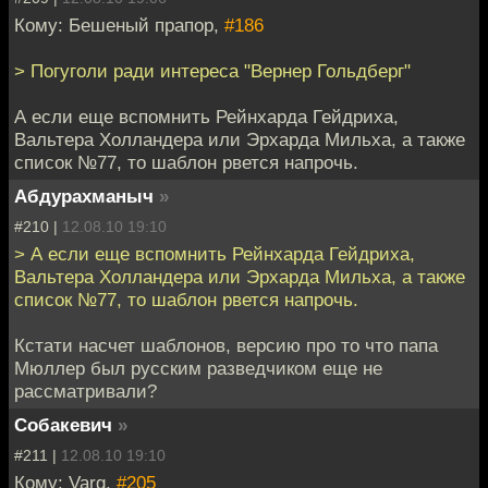
Кому: Бешеный прапор,
#186
> Погуголи ради интереса "Вернер Гольдберг"
А если еще вспомнить Рейнхарда Гейдриха,
Вальтера Холландера или Эрхарда Мильха, а также
список №77, то шаблон рвется напрочь.
Абдурахманыч
»
#210 |
12.08.10 19:10
> А если еще вспомнить Рейнхарда Гейдриха,
Вальтера Холландера или Эрхарда Мильха, а также
список №77, то шаблон рвется напрочь.
Кстати насчет шаблонов, версию про то что папа
Мюллер был русским разведчиком еще не
рассматривали?
Собакевич
»
#211 |
12.08.10 19:10
Кому: Varg,
#205