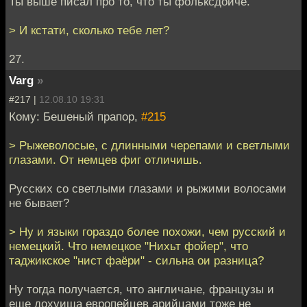
Ты выше писал про то, что ты фольксдойче.
> И кстати, сколько тебе лет?
27.
Varg
»
#217 |
12.08.10 19:31
Кому: Бешеный прапор,
#215
> Рыжеволосые, с длинными черепами и светлыми
глазами. От немцев фиг отличишь.
Русских со светлыми глазами и рыжими волосами
не бывает?
> Ну и языки гораздо более похожи, чем русский и
немецкий. Что немецкое "Нихьт фойер", что
таджикское "нист фаёри" - сильна ои разница?
Ну тогда получается, что англичане, французы и
еще дохуища европейцев арийцами тоже не