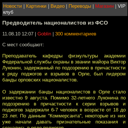
Новости
|
Картинки
|
Видео
|
Переводы
|
Магазин
|
VIP
клуб
Предводитель националистов из ФСО
11.08.10 12:07
|
Goblin
|
300 комментариев
С мест сообщают:
Преподаватель кафедры физкультуры академии
Федеральной службы охраны в звании майора Виктор
Луконин, задержанный по подозрению в причастности
к ряду поджогов и взрывов в Орле, был лидером
банды орловских националистов.
О задержании банды националистов в Орле стало
известно 9 августа. Помимо 32-летнего Луконина по
подозрению в причастности к серии взрывов и
поджогов задержали 6-7 человек в возрасте от 18 до
23 лет. По данным "Коммерсанта", некоторые из них
уже начали давать признательные показания и
сознались в ряде поджогов.