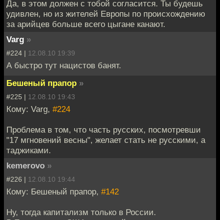
Да, в этом должен с тобой согласится. Ты будешь
удивлен, но из жителей Европы по происхождению
за арийцев больше всего цыгане канают.
Varg
»
#224 |
12.08.10 19:39
А быстро тут нацистов банят.
Бешеный прапор
»
#225 |
12.08.10 19:43
Кому: Varg,
#224
Проблема в том, что часть русских, посмотревши
"17 мгновений весны", желает стать не русскими, а
таджиками.
kemerovo
»
#226 |
12.08.10 19:44
Кому: Бешеный прапор,
#142
Ну, тогда капитализм только в России.