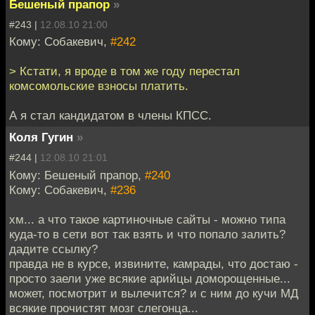
Бешеный прапор
»
#243 |
12.08.10 21:00
Кому: Собакевич,
#242
> Кстати, я вроде в том же году перестал
комсомольские взносы платить.
А я стал кандидатом в члены КПСС.
Коля Гугин
»
#244 |
12.08.10 21:01
Кому: Бешеный прапор,
#240
Кому: Собакевич,
#236
хм... а что такое картиночные сайты - можно типа
куда-то в сети вот так взять и что попало залить?
дадите ссылку?
правда не в курсе, извините, камрады, что достаю -
просто заели уже всякие арийцы доморощенные...
может, посмотрит и вылечится? и с ним до кучи МД
всякие прочистят мозг слегонца...