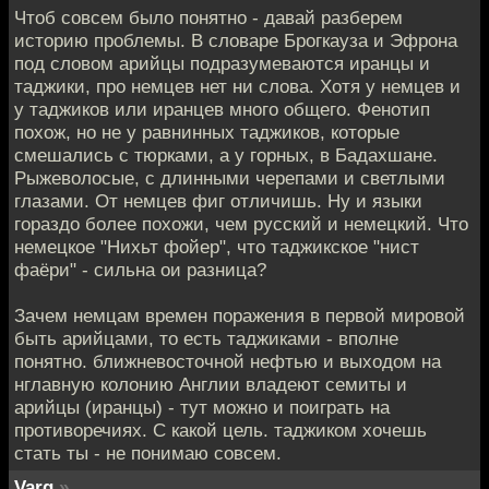
Чтоб совсем было понятно - давай разберем
историю проблемы. В словаре Брогкауза и Эфрона
под словом арийцы подразумеваются иранцы и
таджики, про немцев нет ни слова. Хотя у немцев и
у таджиков или иранцев много общего. Фенотип
похож, но не у равнинных таджиков, которые
смешались с тюрками, а у горных, в Бадахшане.
Рыжеволосые, с длинными черепами и светлыми
глазами. От немцев фиг отличишь. Ну и языки
гораздо более похожи, чем русский и немецкий. Что
немецкое "Нихьт фойер", что таджикское "нист
фаёри" - сильна ои разница?
Зачем немцам времен поражения в первой мировой
быть арийцами, то есть таджиками - вполне
понятно. ближневосточной нефтью и выходом на
нглавную колонию Англии владеют семиты и
арийцы (иранцы) - тут можно и поиграть на
противоречиях. С какой цель. таджиком хочешь
стать ты - не понимаю совсем.
Varg
»