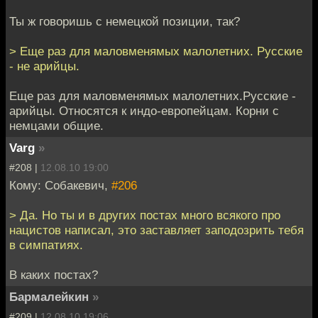
Ты ж говоришь с немецкой позиции, так?
> Еще раз для маловменямых малолетних. Русские
- не арийцы.
Еще раз для маловменямых малолетних.Русские -
арийцы. Относятся к индо-европейцам. Корни с
немцами общие.
Varg
»
#208 |
12.08.10 19:00
Кому: Собакевич,
#206
> Да. Но ты и в других постах много всякого про
нацистов написал, это заставляет заподозрить тебя
в симпатиях.
В каких постах?
Бармалейкин
»
#209 |
12.08.10 19:06