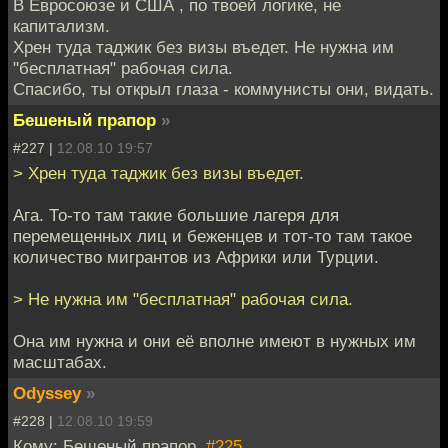
В Евросоюзе и США , по твоей логике, не
капитализм.
Хрен туда таджик без визы въедет. Не нужна им
"бесплатная" рабочая сила.
Спасибо, ты открыл глаза - коммунисты они, видать.
Бешеный прапор
»
#227 |
12.08.10 19:57
> Хрен туда таджик без визы въедет.
Ага. То-то там такие большие лагеря для
перемещенных лиц и беженцев и тот-то там такое
количество мигрантов из Африки или Турции.
> Не нужна им "бесплатная" рабочая сила.
Она им нужна и они её вполне имеют в нужных им
масштабах.
Odyssey
»
#228 |
12.08.10 19:59
Кому: Бешеный прапор,
#225