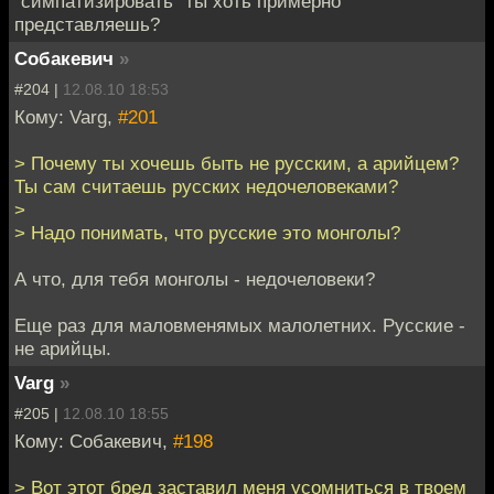
"симпатизировать" ты хоть примерно
представляешь?
Собакевич
»
#204 |
12.08.10 18:53
Кому: Varg,
#201
> Почему ты хочешь быть не русским, а арийцем?
Ты сам считаешь русских недочеловеками?
>
> Надо понимать, что русские это монголы?
А что, для тебя монголы - недочеловеки?
Еще раз для маловменямых малолетних. Русские -
не арийцы.
Varg
»
#205 |
12.08.10 18:55
Кому: Собакевич,
#198
> Вот этот бред заставил меня усомниться в твоем