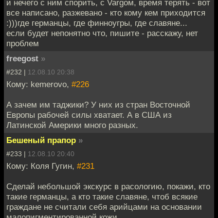
и нечего с ним спорить, с Vargом, время терять - вот
все написано, разжевано - кто кому кем приходится
:)))где германцы, где финноугры, где славяне...
если будет непонятно что, пишите - расскажу, нет
проблем
freegost
»
#232 |
12.08.10 20:38
Кому: kemerovo,
#226
А зачем им таджики? У них из стран Восточной
Европы рабочей силы хватает. А в США из
Латинской Америки много разных.
Бешеный прапор
»
#233 |
12.08.10 20:40
Кому: Коля Гугин,
#231
Сделай небольшой экскурс в расологию, покажи, кто
такие германцы, а кто такие славяне, чтоб всякие
граждане не считали себя арийцами на основании
малопигментированной кожи.