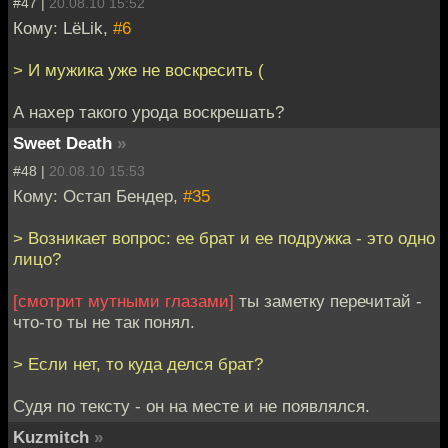
#47 |
20.08.10 15:52
Кому: LёLik,
#6
> И мужика уже не воскресить (
А нахер такого урода воскрешать?
Sweet Death
»
#48 |
20.08.10 15:53
Кому: Остап Бендер,
#35
> Возникает вопрос: ее брат и ее подружка - это одно
лицо?
[смотрит мутными глазами]
ты заметку перечитай -
что-то ты не так понял.
> Если нет, то куда делся брат?
Судя по тексту - он на месте и не появлялся.
Kuzmitch
»