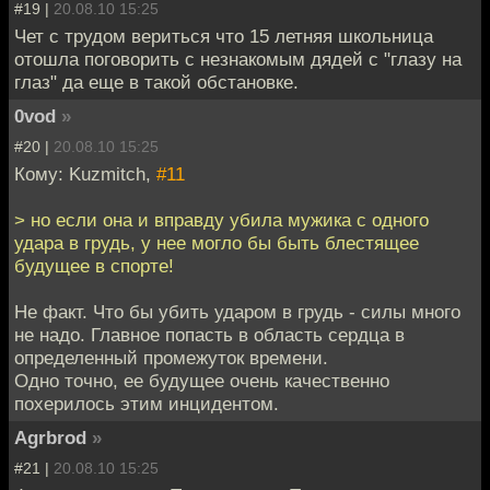
#19 |
20.08.10 15:25
Чет с трудом вериться что 15 летняя школьница
отошла поговорить с незнакомым дядей с "глазу на
глаз" да еще в такой обстановке.
0vod
»
#20 |
20.08.10 15:25
Кому: Kuzmitch,
#11
> но если она и вправду убила мужика с одного
удара в грудь, у нее могло бы быть блестящее
будущее в спорте!
Не факт. Что бы убить ударом в грудь - силы много
не надо. Главное попасть в область сердца в
определенный промежуток времени.
Одно точно, ее будущее очень качественно
похерилось этим инцидентом.
Agrbrod
»
#21 |
20.08.10 15:25