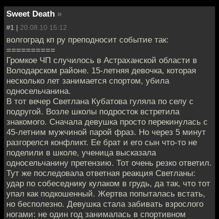
Sweet Death
»
#1 |
20.08.10 15:12
волгоград кп ру преподносит событие так:
==========
Громкое ЧП случилось в Астраханской области в
Володарском районе. 15-летняя девочка, которая
несколько лет занимается спортом, убила
односельчанина.
В тот вечер Светлана Кубатова гуляла по селу с
подругой. Возле школы подросток встретила
знакомого. Сначала девушка просто перекинулась с
45-летним мужчиной парой фраз. Но через 5 минут
разгорелся конфликт. Ее брат и его сын что-то не
поделили в школе, ученица высказала
односельчанину претензию. Тот очень резко ответил.
Тут же последовала ответная реакция Светланы:
удар по собеседнику кулаком в грудь, да так, что тот
упал как подкошенный. Жертва попыталась встать,
но бесполезно. Девушка стала забивать взрослого
ногами: не один год занималась в спортивном