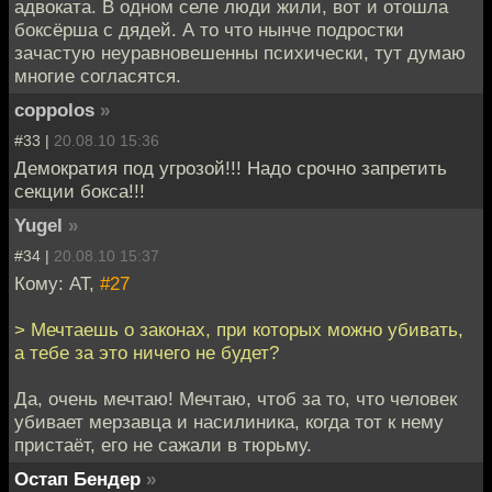
адвоката. В одном селе люди жили, вот и отошла
боксёрша с дядей. А то что нынче подростки
зачастую неуравновешенны психически, тут думаю
многие согласятся.
coppolos
»
#33 |
20.08.10 15:36
Демократия под угрозой!!! Надо срочно запретить
секции бокса!!!
Yugel
»
#34 |
20.08.10 15:37
Кому: AT,
#27
> Мечтаешь о законах, при которых можно убивать,
а тебе за это ничего не будет?
Да, очень мечтаю! Мечтаю, чтоб за то, что человек
убивает мерзавца и насилиника, когда тот к нему
пристаёт, его не сажали в тюрьму.
Остап Бендер
»