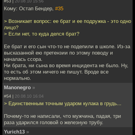
#53 |
20.08.10 15:56
Кому: Остап Бендер,
#35
> Возникает вопрос: ее брат и ее подружка - это одно
лицо?
> Если нет, то куда делся брат?
Ее брат и его сын что-то не поделили в школе. Из-за
высказанной ею претензии по этому поводу и
началась ссора.
Ни брата, ни сына во время инцидента не было. Ну,
то есть об этом ничего не пишут. Вроде все
нормально.
Manonegro
»
#54 |
20.08.10 16:04
> Единственным точным ударом кулака в грудь...
Почему-то не написали, что мужчина, падая, три
раза ударился головой о железную трубу.
Yurich13
»