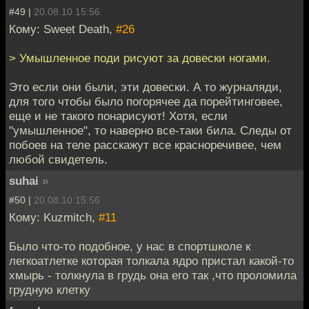
#49 |
20.08.10 15:56
Кому: Sweet Death,
#26
> Умышленное поди рисуют за довески ногами.
Это если они были, эти довески. А то журналяди,
для того чтобы было погорячее да порейтинговее,
еще и не такого понарисуют! Хотя, если
"умышленное", то наверно все-таки била. Следы от
побоев на теле расскажут все красноречивее, чем
любой свидетель.
suhai
»
#50 |
20.08.10 15:56
Кому: Kuzmitch,
#11
Было что-то подобное, у нас в спортшколе к
легкоатлетке которая толкала ядро пристал какой-то
хмырь - толкнула в грудь она его так ,что проломила
грудную клетку