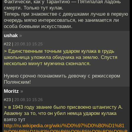
Фактически, как у Тарантино — Пятипалая ладонь
смерти. Только тут кулак.
Теперь при знакомстве с девушками лучше в первую
очередь мягко интересоваться, не занимается ли
особа боевыми искусствами.
ushak
»
#22 |
20.08.10 15:25
> Единственным точным ударом кулака в грудь
школьница уложила обидчика на землю. Спустя
несколько минут мужчина скончался.
Нужно срочно познакомить девочку с режиссером
Полянским!
Moritz
»
#23 |
20.08.10 15:26
> в 1943 году звание было присвоено штангисту А.
Авакяну за то, что он убил немца ударом кулака
взято тут
http://ru.wikipedia.org/wiki/%D0%97%D0%B0%D1%81
%D0%BB%D1%83%D0%B6%D0%B5%D0%BD%D0%B