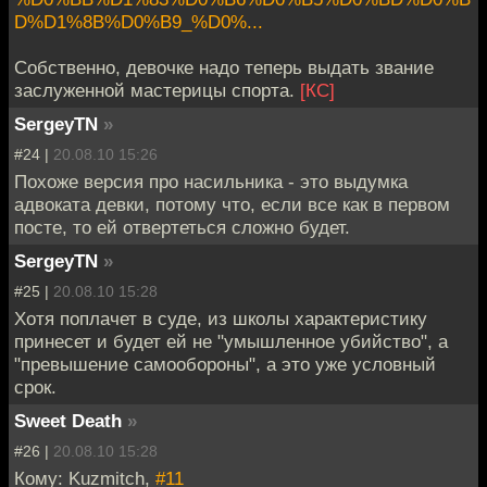
D%D1%8B%D0%B9_%D0%...
Собственно, девочке надо теперь выдать звание
заслуженной мастерицы спорта.
[КС]
SergeyTN
»
#24 |
20.08.10 15:26
Похоже версия про насильника - это выдумка
адвоката девки, потому что, если все как в первом
посте, то ей отвертеться сложно будет.
SergeyTN
»
#25 |
20.08.10 15:28
Хотя поплачет в суде, из школы характеристику
принесет и будет ей не "умышленное убийство", а
"превышение самообороны", а это уже условный
срок.
Sweet Death
»
#26 |
20.08.10 15:28
Кому: Kuzmitch,
#11