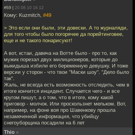
#59 |
20.08.10 16:12
Кому: Kuzmitch,
#49
> Это если они были, эти довески. А то журналяди,
для того чтобы было погорячее да порейтинговее,
еще и не такого понарисуют!
А вот, кстаи, давеча на Вотте было - про то, как
мужик порезал двух милиционеров, которые до
выкидыша избили его беременную девушку. И тоже
версии у сторон - что твои "Маски шоу". "Дело было
так".
Жаль, не всегда есть возможность отследить, чем в
итоге кончится инцидент. Случается чего - и все
кругом пишут, а о том, что в итоге, кому какой
приговор - молчок. Или проскользнет мельком. Вот,
например, на фоне воя про Шавенкову прошла
незамеченной информация, что убийцу
снегоуборщика посадили на 6 лет
Thio
»