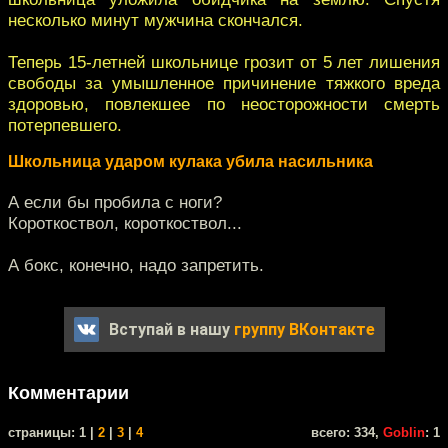
несколько минут мужчина скончался.
Теперь 15-летней школьнице грозит от 5 лет лишения
свободы за умышленное причинение тяжкого вреда
здоровью, повлекшее по неосторожности смерть
потерпевшего.
Школьница ударом кулака убила насильника
А если бы пробила с ноги?
Короткоствол, короткоствол...
А бокс, конечно, надо запретить.
Вступай в нашу
группу ВКонтакте
Комментарии
cтраницы: 1 |
2
|
3
|
4
всего: 334,
Goblin
: 1