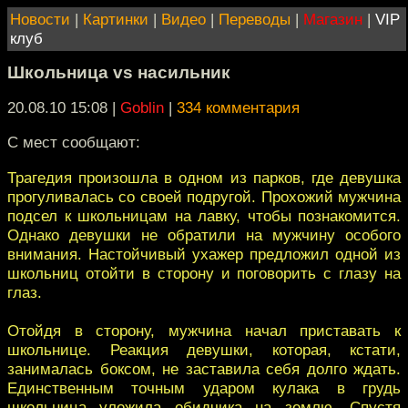
Новости
|
Картинки
|
Видео
|
Переводы
|
Магазин
|
VIP
клуб
Школьница vs насильник
20.08.10 15:08
|
Goblin
|
334 комментария
С мест сообщают:
Трагедия произошла в одном из парков, где девушка
прогуливалась со своей подругой. Прохожий мужчина
подсел к школьницам на лавку, чтобы познакомится.
Однако девушки не обратили на мужчину особого
внимания. Настойчивый ухажер предложил одной из
школьниц отойти в сторону и поговорить с глазу на
глаз.
Отойдя в сторону, мужчина начал приставать к
школьнице. Реакция девушки, которая, кстати,
занималась боксом, не заставила себя долго ждать.
Единственным точным ударом кулака в грудь
школьница уложила обидчика на землю. Спустя