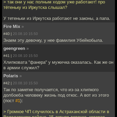
> так они у нас полным ходом уже работают! про
тётеньку из Иркутска слышал?
У тетеньки из Иркутска работают не законы, а папа.
Fire Mix
»
#40 |
20.08.10 15:50
Знаем эту девочку, у нее фамилия Убейкобыла.
geengreen
»
#41 |
20.08.10 15:50
Хлипковата "фанера" у мужичка оказалась. Как же он
в армии служил?
Polaris
»
#42 |
20.08.10 15:50
Так по заметке получается, что из-за хлипкого
долбоеба человеку жизнь под откос. А вот из этого
(пост
#1
):
> Громкое ЧП случилось в Астраханской области в
Володарском районе. 15-летняя девочка, которая