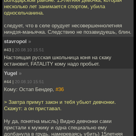
несколько лет занимается спортом, убила
односельчанина.
следует, что в селе орудует несовершеннолетняя
ниндзя-маньячка. Следствию не позавидуешь, блин.
stavropol
»
#43 |
20.08.10 15:51
Настоящая русская школьница коня на скаку
остановит, FATALITY кому надо пробьет.
Yugel
»
#44 |
20.08.10 15:51
Кому: Остап Бендер,
#36
> Завтра примут закон и тебя убьют девчонки.
Скажут: а он приставал.
Ну да, понятна мысль) Видно девчонки сами
пристали к мужику и одна специально ему
долбанула в грудь, намереваясь убить) 15летняя