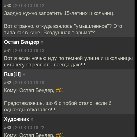
#60 |
20.08.10 16:12
Заодно нужно запретить 15-летних школьниц.
Вот странно, откуда взялось "умышленное"? Это
типа как в кине "Воздушная тюрьма"?
Остап Бендер
»
#61 |
20.08.10 16:13
Вот я если ночью иду по темной улице и школьницы
сигарету стреляют - всегда даю!!!
Rus[H]
»
#62 |
20.08.10 16:19
Кому: Остап Бендер,
#61
Представляешь, шо б с тобой стало, если б
однажды отказался!!!
Художник
»
#63 |
20.08.10 16:22
Кому: Остап Бендер,
#61