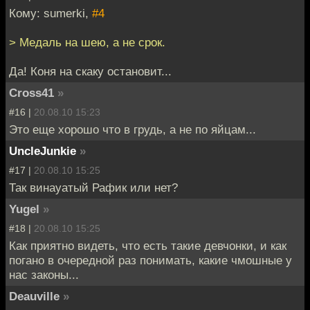
Кому: sumerki,
#4
> Медаль на шею, а не срок.
Да! Коня на скаку остановит...
Cross41
»
#16 |
20.08.10 15:23
Это еще хорошо что в грудь, а не по яйцам...
UncleJunkie
»
#17 |
20.08.10 15:25
Так винауатый Рафик или нет?
Yugel
»
#18 |
20.08.10 15:25
Как приятно видеть, что есть такие девчонки, и как
погано в очередной раз понимать, какие чмошные у
нас законы...
Deauville
»