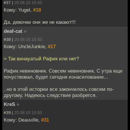
#37 |
20.08.10 15:50
Кому: Yugel,
#18
Да, девочки они же не какают!!!
deaf-cat
»
#38 |
20.08.10 15:50
Кому: UncleJunkie,
#17
> Так винауатый Рафик или нет?
Рафик невиновник. Совсем невиновник. С утра еще
почуствовал, будет сегодня изнасилование...
..но в этой истории все закончилось совсем по-
другому. Надеюсь следствие разбрется.
KreS
»
#39 |
20.08.10 15:50
Кому: Deauville,
#31