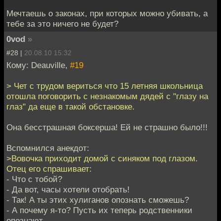
Мечтаешь о законах, при которых можно убивать, а
тебе за это ничего не будет?
0vod
»
#28 |
20.08.10 15:32
Кому: Deauville,
#19
> Чет с трудом вериться что 15 летняя школьница
отошла поговорить с незнакомым дядей с "глазу на
глаз" да еще в такой обстановке.
Она бесстрашная боксерша! Ей не страшно было!!!
Вспомнился анекдот:
>Вовочка приходит домой с синяком под глазом.
Отец его спрашивает:
- Что с тобой?
- Да вот, часы хотели отобрать!
- Так! А ты этих хулиганов опознать сможешь?
- А почему я-то? Пусть их теперь родственники
опознают…