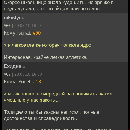
Скорее школьница знала куда бить. Не зря же в
грудь лупила, а не по яйцам или по голове.
nikislyi
»
#66 |
20.08.10 16:24
Кому: suhai,
#50
> к легкоатлетке которая толкала ядро
Интересная, крайне легкая атлетика.
Ехидна
»
#67 |
20.08.10 16:33
Кому: Yugel,
#18
> и как погано в очередной раз понимать, какие
чмошные у нас законы...
Толи дело ты бы законы написал, полные
достоинства и справедливости.