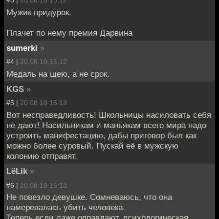
#3 |
20.08.10 15:12
Мужик придурок.
Плачет по нему премия Дарвина
sumerki
»
#4 |
20.08.10 15:12
Медаль на шею, а не срок.
KGS
»
#5 |
20.08.10 15:13
Вот несправедливость! Школьницы насиловать себя
не дают! Насильникам и маньякам всего мира надо
устроить манифестацию, дабы приговор был как
можно более суровый. Пускай её в мужскую
колонию отправят.
LёLik
»
#6 |
20.08.10 15:13
Не повезло девушке. Сомневаюсь, что она
намеревалась убить человека.
Теперь если даже оправдают, психологическая