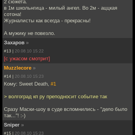
2 сюжета.
в 1м школьнгица - милый ангел. Во 2м - аццкая
сотона!
Журналисты как всегда - прекрасны!
А мужику не повезло.
Захаров
»
#13 |
20.08.10 15:22
[с ужасом смотрит]
Muzzlecore
»
#14 |
20.08.10 15:23
Кому: Sweet Death,
#1
> волгоград кп ру преподносит событие так
Сразу Маски-шоу в суде вспомнились - "дело было
так..."! :-)
Sniper
»
#15 |
20.08.10 15:23