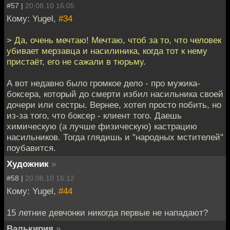
#57 |
20.08.10 16:05
Кому: Yugel,
#34
> Да, очень мечтаю! Мечтаю, чтоб за то, что человек
убивает мерзавца и насилиника, когда тот к нему
пристаёт, его не сажали в тюрьму.
А вот недавно было громкое дело - про мужика-
боксера, который до смерти избил насильника своей
дочери или сестры. Вернее, хотел просто побить, но
из-за того, что боксер - клиент того. Даешь
химическую (а лучше физическую) кастрацию
насильников. Тогда глядишь и "народных мстителей"
поубавится.
Художник
»
#58 |
20.08.10 16:12
Кому: Yugel,
#44
15 летние девчонки никогда первые не нападают?
Валькирия
»