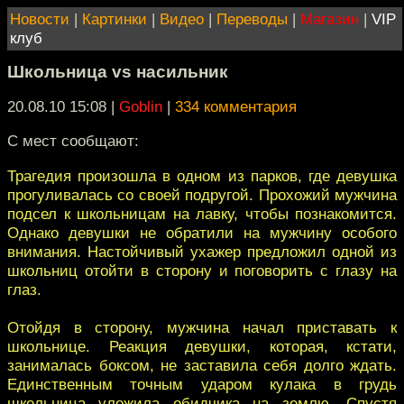
Новости
|
Картинки
|
Видео
|
Переводы
|
Магазин
|
VIP
клуб
Школьница vs насильник
20.08.10 15:08
|
Goblin
|
334 комментария
С мест сообщают:
Трагедия произошла в одном из парков, где девушка
прогуливалась со своей подругой. Прохожий мужчина
подсел к школьницам на лавку, чтобы познакомится.
Однако девушки не обратили на мужчину особого
внимания. Настойчивый ухажер предложил одной из
школьниц отойти в сторону и поговорить с глазу на
глаз.
Отойдя в сторону, мужчина начал приставать к
школьнице. Реакция девушки, которая, кстати,
занималась боксом, не заставила себя долго ждать.
Единственным точным ударом кулака в грудь
школьница уложила обидчика на землю. Спустя