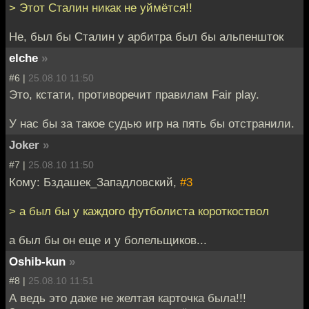
> Этот Сталин никак не уймётся!!
Не, был бы Сталин у арбитра был бы альпеншток
elche
»
#6 |
25.08.10 11:50
Это, кстати, противоречит правилам Fair play.
У нас бы за такое судью игр на пять бы отстранили.
Joker
»
#7 |
25.08.10 11:50
Кому: Бздашек_Западловский,
#3
> а был бы у каждого футболиста короткоствол
а был бы он еще и у болельщиков...
Oshib-kun
»
#8 |
25.08.10 11:51
А ведь это даже не желтая карточка была!!!