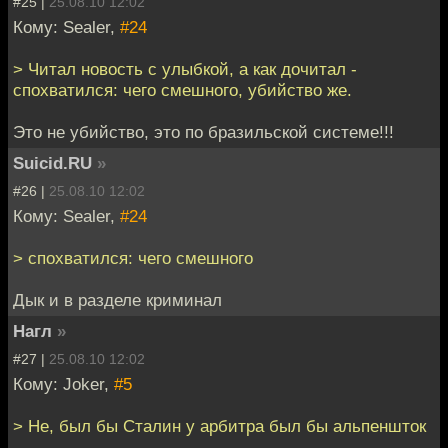
#25 |
25.08.10 12:02
Кому: Sealer,
#24
> Читал новость с улыбкой, а как дочитал -
спохватился: чего смешного, убийство же.
Это не убийство, это по бразильской системе!!!
Suicid.RU
»
#26 |
25.08.10 12:02
Кому: Sealer,
#24
> спохватился: чего смешного
Дык и в разделе криминал
Нагл
»
#27 |
25.08.10 12:02
Кому: Joker,
#5
> Не, был бы Сталин у арбитра был бы альпеншток