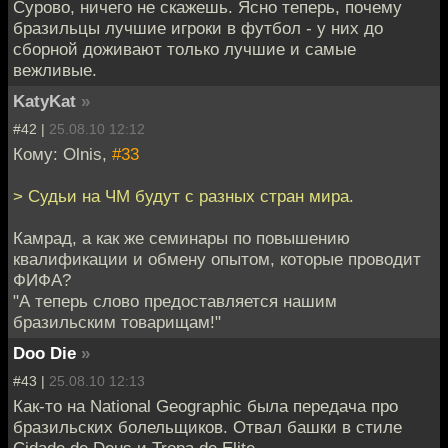
Сурово, ничего не скажешь. Ясно теперь, почему
бразильцы лучшие игроки в футбол - у них до
сборной доживают только лучшие и самые
вежливые.
KatyKat
»
#42 |
25.08.10 12:12
Кому: Olnis,
#33
> Судьи на ЧМ будут с разных стран мира.
Камрад, а как же семинары по повышению
квалификации и обмену опытом, которые проводит
ФИФА?
"А теперь слово предоставляется нашим
бразильским товарищам!"
Doo Die
»
#43 |
25.08.10 12:13
Как-то на National Geographic была передача про
бразильских болельщиков. Отвал башки в стиле
Cidade de Deus и Tropa de Elite.