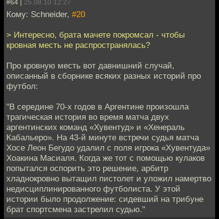
#64 |
25.08.10 12:27
Кому: Schneider,
#20
> Интересно, брата мачете покромсал - чтобы
кровная месть не распространялась?
Про кровную месть вот давнишний случай,
описанный в сборнике всяких разных историй про
футбол:
"В середине 70-х годов в Аргентине произошла
трагическая история во время матча двух
аргентинских команд «Хувентуд» и «Хенераль
Кабальеро». На 43-й минуте встречи судья матча
Хосе Леон Бегудо удалил с поля игрока «Хувентуда»
Хоакина Масиаля. Когда же тот с помощью кулаков
попытался оспорить это решение, арбитр
хладнокровно вытащил пистолет и уложил намертво
недисциплинированного футболиста. У этой
истории было продолжение: сидевший на трибуне
брат спортсмена застрелил судью."