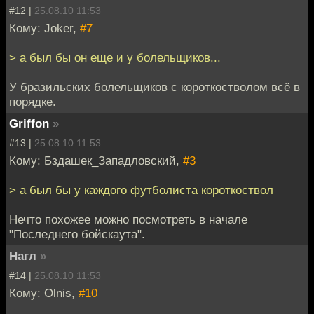
#12 |
25.08.10 11:53
Кому: Joker,
#7
> а был бы он еще и у болельщиков...
У бразильских болельщиков с короткостволом всё в
порядке.
Griffon
»
#13 |
25.08.10 11:53
Кому: Бздашек_Западловский,
#3
> а был бы у каждого футболиста короткоствол
Нечто похожее можно посмотреть в начале
"Последнего бойскаута".
Нагл
»
#14 |
25.08.10 11:53
Кому: Olnis,
#10