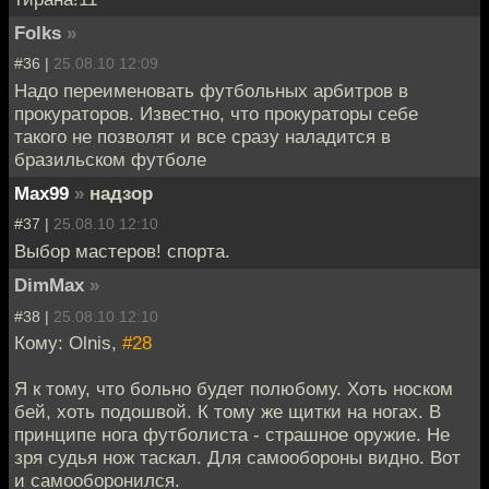
Folks
»
#36 |
25.08.10 12:09
Надо переименовать футбольных арбитров в
прокураторов. Известно, что прокураторы себе
такого не позволят и все сразу наладится в
бразильском футболе
Max99
»
надзор
#37 |
25.08.10 12:10
Выбор мастеров! спорта.
DimMax
»
#38 |
25.08.10 12:10
Кому: Olnis,
#28
Я к тому, что больно будет полюбому. Хоть носком
бей, хоть подошвой. К тому же щитки на ногах. В
принципе нога футболиста - страшное оружие. Не
зря судья нож таскал. Для самообороны видно. Вот
и самооборонился.