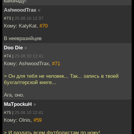
канонаду!
AshwoodTrax
»
#73 |
25.08.10 12:37
Кому: KatyKat,
#70
В неевразийцев
Doo Die
»
#74 |
25.08.10 12:41
Кому: AshwoodTrax,
#71
> Он для тебя не человек... Так... запись в твоей
бухгалтерской книге...
Ага, оно.
MaTpockuH
»
#75 |
25.08.10 12:41
Кому: Olnis,
#59
> И раздать всем футболистам по ножу!