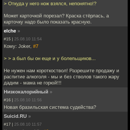
> Откуда у него нож взялся, непонятно!?
Может карточкой порезал? Краска стёрлась, а
карточку надо было показать красную.
elche
»
#15 |
25.08.10 11:54
Кому: Joker,
#7
> > а был бы он еще и у болельщиков...
Не нужен нам короткоствол! Разрешите продажу и
распитие алкоголя - мы и без стволов такого жару
дадим - мама не горюй!!!
Низкокалорийный
»
#16 |
25.08.10 11:56
Новая бразильская система судейства?
Suicid.RU
»
#17 |
25.08.10 11:57