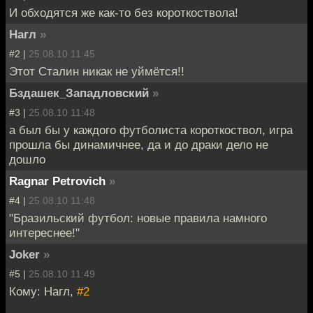
И обходятся же как-то без короткоствола!
Нагл
»
#2 |
25.08.10 11:45
Этот Сталин никак не уймётся!!
Бздашек_Западловский
»
#3 |
25.08.10 11:48
а был бы у каждого футболиста короткоствол, игра
прошла бы динамичнее, да и до драки дело не
дошло
Ragnar Petrovich
»
#4 |
25.08.10 11:48
"Бразильский футбол: новые правила намного
интереснее!"
Joker
»
#5 |
25.08.10 11:49
Кому: Нагл,
#2