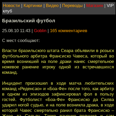
Новости
|
Картинки
|
Видео
|
Переводы
|
Магазин
|
VIP
клуб
Бразильский футбол
25.08.10 11:43
|
Goblin
|
165 комментариев
С мест сообщают:
Власти бразильского штата Сеара объявили в розыск
футбольного арбитра Франсиско Чавеса, который во
время возникшей на поле драки нанес смертельное
ножевое ранение игроку одной из встречавшихся
команд.
Инцидент произошел в ходе матча любительских
команд «Реденсао» и «Боа-Фе» после того, как арбитр
в одном из эпизодов зафиксировал фол в пользу
гостей. Футболист «Боа-Фе» Франсиско да Силва
ударил ногой судью, и на поле возникла драка, в ходе
которой Чавес смертельно ранил брата Франсиско –
Жозе да Сильву. Также ранение получил и сам