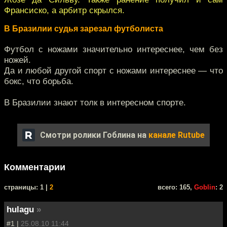
Франсиско, а арбитр скрылся.
В Бразилии судья зарезал футболиста
Футбол с ножами значительно интереснее, чем без
ножей.
Да и любой другой спорт с ножами интереснее — что
бокс, что борьба.
В Бразилии знают толк в интересном спорте.
Смотри ролики Гоблина на
канале Rutube
Комментарии
cтраницы: 1 |
2
всего: 165,
Goblin
: 2
hulagu
»
#1 |
25.08.10 11:44