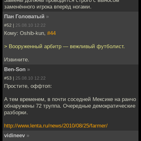
Замены должны проводится строго с выносом
заменённого игрока вперёд ногами.
Пан Головатый
»
#52 |
25.08.10 12:22
Кому: Oshib-kun,
#44
> Вооруженный арбитр — вежливый футболист.
Извините.
Ben-Son
»
#53 |
25.08.10 12:22
Простите, оффтоп:
А тем временем, в почти соседней Мексике на ранчо
обнаружены 72 труппа. Очередные демократические
разборки.
http://www.lenta.ru/news/2010/08/25/farmer/
vidineev
»