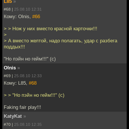
L85
»
#68 |
25.08.10 12:31
Кому: Olnis,
#66
> > Нож у них вместо красной карточки!!!
>
> А вместо желтой, надо полагать, удар с разбега
поддых!!!
"Но пэйн но гейм!!!" (с)
Olnis
»
#69 |
25.08.10 12:33
Кому: L85,
#68
> > "Но пэйн но гейм!!!" (с)
Faking fair play!!!
KatyKat
»
#70 |
25.08.10 12:35