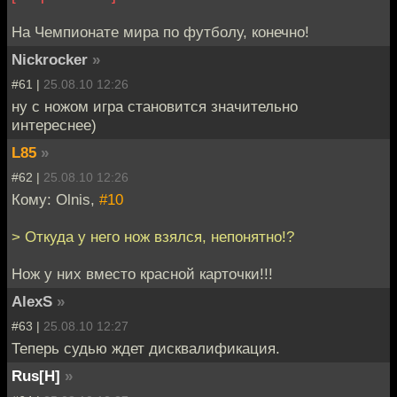
На Чемпионате мира по футболу, конечно!
Nickrocker
»
#61 |
25.08.10 12:26
ну с ножом игра становится значительно
интереснее)
L85
»
#62 |
25.08.10 12:26
Кому: Olnis,
#10
> Откуда у него нож взялся, непонятно!?
Нож у них вместо красной карточки!!!
AlexS
»
#63 |
25.08.10 12:27
Теперь судью ждет дисквалификация.
Rus[H]
»