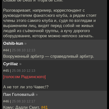
Разговаривает, например, корреспондент с
руководителем фанатского клуба, а рядом стоят
члены этого самого клуба и, судя по взглядам и
выражениям лиц, видят перед собой не живых
людей из съёмочной группы, а кучу дорогого
оборудование, которое можно неплохо загнать.
Oshib-kun
»
#44 |
25.08.10 12:13
Вооруженный арбитр — справедливый арбитр.
Cyrillaz
»
#45 |
25.08.10 12:13
[голосом Радзинского]
А не тот ли это Чавес!?
Пан Головатый
»
#46 |
25.08.10 12:17
Кому: Дадли Смит,
#41