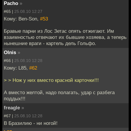
Pacho
»
#65 |
25.08.10 12:27
Кому: Ben-Son,
#53
Бравые парни из Лос Зетас опять отжигают. Им
взаимностью отвечают их бывшие хозяева, а теперь
нынешние враги - картель дель Гольфо.
Olnis
»
#66 |
25.08.10 12:28
Кому: L85,
#62
> > Нож у них вместо красной карточки!!!
А вместо желтой, надо полагать, удар с разбега
поддых!!!
freagle
»
#67 |
25.08.10 12:28
В Бразилию - ни ногой!