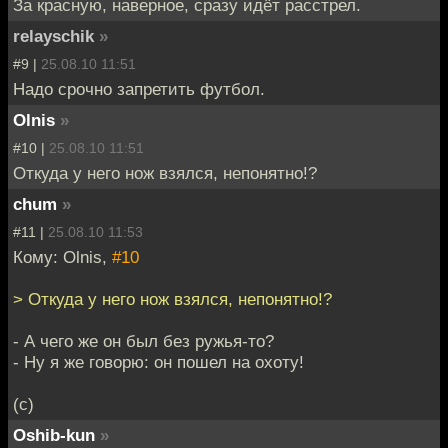
За красную, наверное, сразу идёт расстрел.
relayschik
»
#9 |
25.08.10 11:51
Надо срочно запретить футбол.
Olnis
»
#10 |
25.08.10 11:51
Откуда у него нож взялся, непонятно!?
chum
»
#11 |
25.08.10 11:53
Кому: Olnis,
#10
> Откуда у него нож взялся, непонятно!?
- А чего же он был без ружья-то?
- Ну я же говорю: он пошел на охоту!
(с)
Oshib-kun
»