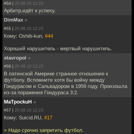
#54 |
25.08.10 12:23
Арбитр,идёт к успеху.
DimMax
»
#55 |
25.08.10 12:23
Кому: Oshib-kun,
#44
Хороший нарушитель - мертвый нарушитель.
stavropol
»
#56 |
25.08.10 12:23
В латинской Америке странное отношение к
футболу. Вспомните хотя бы войну между
Гондурасом и Сальвадором в 1959 году. Произошла
из-за поражения Гондураса 3:2.
MaTpockuH
»
#57 |
25.08.10 12:23
Кому: Suicid.RU,
#17
> Надо срочно запретить футбол.