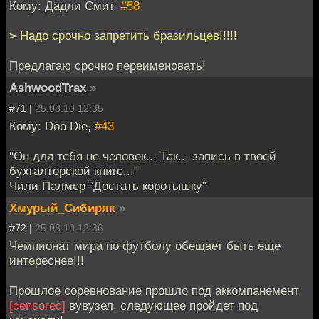
Кому: Дадли Смит,
#58
> Надо срочно запретить бразильцев!!!!!
Предлагаю срочно переименовать!
AshwoodTrax
»
#71 |
25.08.10 12:35
Кому: Doo Die,
#43
"Он для тебя не человек... Так... запись в твоей
бухгалтерской книге..."
Чили Палмер "Достать коротышку"
Хмурый_Сибиряк
»
#72 |
25.08.10 12:36
Чемпионат мира по футболу обещает быть еще
интереснее!!!
Прошлое соревнование прошло под аккомпанемент
[censored]
вувузел, следующее пройдет под