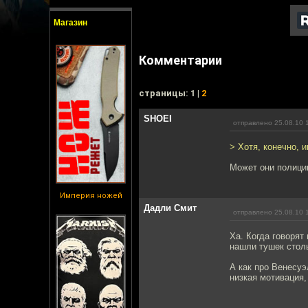
Магазин
Комментарии
cтраницы: 1 |
2
SHOEI
отправлено 25.08.10 
> Хотя, конечно, 
Может они полици
Империя ножей
Дадли Смит
отправлено 25.08.10 
Ха. Когда говорят
нашли тушек стол
А как про Венесуэ
низкая мотивация,