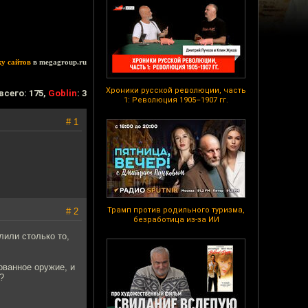
ку сайтов
в megagroup.ru
Хроники русской революции, часть
всего: 175,
Goblin
: 3
1: Революция 1905–1907 гг.
# 1
Трамп против родильного туризма,
# 2
безработица из-за ИИ
лили столько то,
ованное оружие, и
?