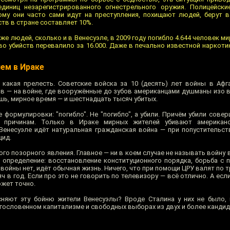
диниц незарегистрированного огнестрельного оружия. Полицейски
ому они часто сами идут на преступления, похищают людей, берут 
тв в стране составляет 10%.
же людей, сколько и в Венесуэле, в 2009 году погибло 4.644 человек ми
во убийств перевалило за 16.000. Даже в печально известной наркот
чем в Ираке
 какая прелесть. Советские войска за 10 (десять) лет войны в Афг
в — на войне, где вооружённые до зубов американцами душманы изо в
ешь, мирное время — и шестнадцать тысяч убитых.
 формулировки: "погибло". Не "погибло", а убили. Причём убили сове
причинам. Только в Ираке мирных жителей убивают американс
Венесуэле идёт натуральная гражданская война — при попустительст
цид.
того позорного явления. Главное — ни в коем случае не называть войну 
 определение: восстановление конституционного порядка, борьба с 
й войны нет, идёт обычная жизнь. Ничего, что при помощи ЦРУ валят по 
яч в год. Если про это не говорить по телевизору — всё отлично. А есл
ожет точно.
ясняют эту бойню жители Венесуэлы? Вроде Сталина у них не было,
ословенном капитализме и свободных выборах из двух и более канди