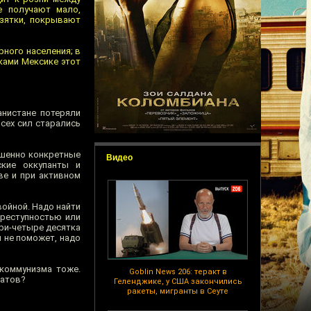
е получают мало,
взятки, покрывают
рного населения; в
иками Мексике этот
анистане потеряли
сех сил старались
ршенно конкретные
Видео
кие оккупанты и
ве и при активном
войной. Надо найти
преступностью или
три-четыре десятка
и не поможет, надо
 коммунизма тоже.
Goblin News 206: теракт в
датов?
Геленджике, у США закончились
ракеты, мигранты в Сеуте