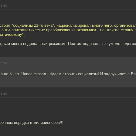
16:54
стоил "социализм 21-го века", национализировал много чего, организов
 антикапиталистические преобразования экономики - т.е. двигал страну 
ратическому".
, там много недовольных режимом. Притом недовольные умело подогре
16:54
а не было. Чавес сказал - будем строить социализм! И задружился с Б
16:54
рочном порядке в милиционеров!!!