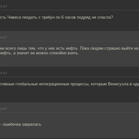
16:47
ть Чавеса пиздеть с трибун по 6 часов подряд не спасла?
16:47
ни всего лишь тем, что у них есть нефть. Пока людям страшно выйти на 
ефть, а значит ее можно спокойно взять.
16:47
ктивные глобальные интеграционные процессы, которым Венесуэла в оди
16:47
- ошибочка закралась