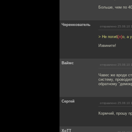
Больше, чем по 4
Черенкователь
отправлено 25.08.10 
> Не погиб
[л]
о, а 
Извините!
Ваймс
отправлено 25.08.10 
Чавес же вроде ст
систему, проводил
обратному "демок
Cергей
отправлено 25.08.10 
Кормчий, прошу пр
XoTT