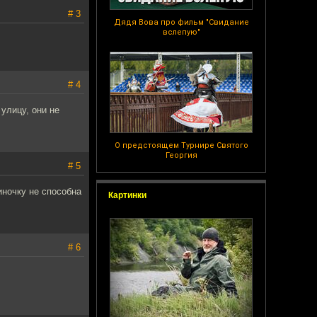
# 3
Дядя Вова про фильм "Свидание
вслепую"
# 4
улицу, они не
О предстоящем Турнире Святого
Георгия
# 5
ночку не способна
Картинки
# 6