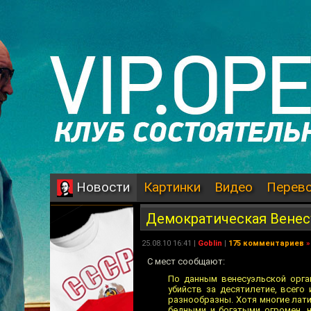
Картинки
Видео
Перев
Новости
Демократическая Венес
25.08.10 16:41 |
Goblin
|
175 комментариев
»
С мест сообщают:
По данным венесуэльской орга
убийств за десятилетие, всего
разнообразны. Хотя многие лат
бедными и богатыми огромен, 