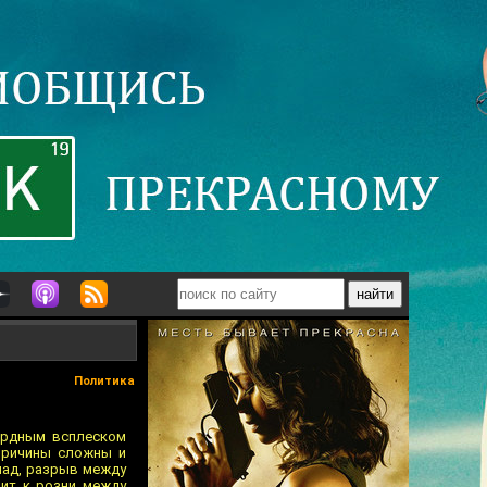
Политика
кордным всплеском
 Причины сложны и
пад, разрыв между
дит к розни между