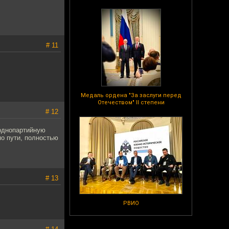
# 11
Медаль ордена "За заслуги перед
Отечеством" II степени
# 12
 однопартийную
по пути, полностью
# 13
РВИО