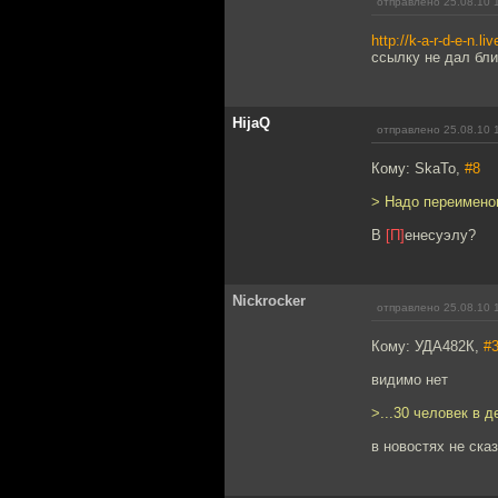
отправлено 25.08.10 
http://k-a-r-d-e-n.l
ссылку не дал бл
HijaQ
отправлено 25.08.10 
Кому: SkaTo,
#8
> Надо переимено
В
[П]
енесуэлу?
Nickrocker
отправлено 25.08.10 
Кому: УДА482К,
#
видимо нет
>...30 человек в д
в новостях не ска