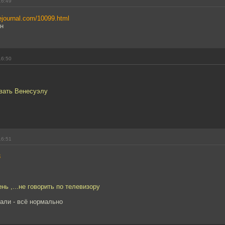
16:49
ivejournal.com/10099.html
ин
16:50
вать Венесуэлу
16:51
3
ень ,...не говорить по телевизору
зали - всё нормально