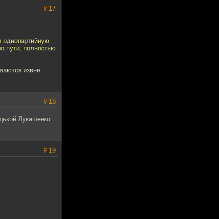
# 17
ал однопартийную
по пути, полностью
ваются извне.
# 18
ацькой Лукашенко.
# 19