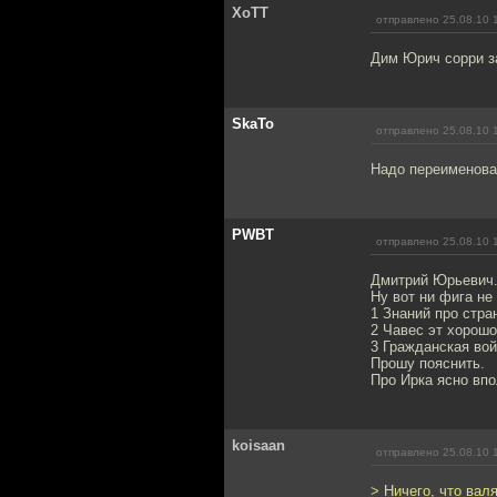
XoTT
отправлено 25.08.10 
Дим Юрич сорри з
SkaTo
отправлено 25.08.10 
Надо переименова
PWBT
отправлено 25.08.10 
Дмитрий Юрьевич
Ну вот ни фига не
1 Знаний про стран
2 Чавес эт хорошо
3 Гражданская вой
Прошу пояснить.
Про Ирка ясно впо
koisaan
отправлено 25.08.10 
> Ничего, что валя