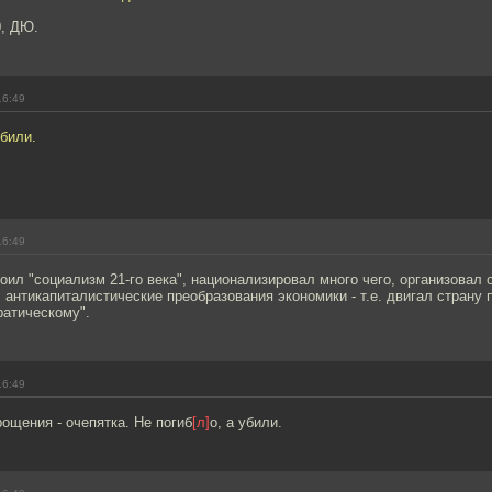
0, ДЮ.
16:49
убили.
16:49
оил "социализм 21-го века", национализировал много чего, организовал
 антикапиталистические преобразования экономики - т.е. двигал страну 
ратическому".
16:49
ощения - очепятка. Не погиб
[л]
о, а убили.