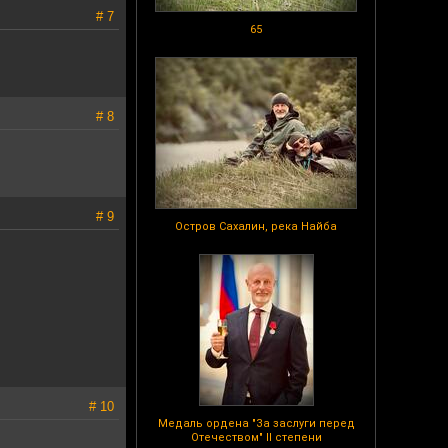
# 7
65
# 8
# 9
Остров Сахалин, река Найба
# 10
Медаль ордена "За заслуги перед
Отечеством" II степени