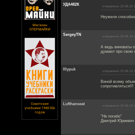
УДА482К
отправлено 25.08.10 
Неужели способнос
Магазин
ОПЕРМАЙКИ
SergeyTN
отправлено 25.08.10 
А ведь виноваты о
думают про свою н
IIIypuk
отправлено 25.08.10 
Виной всему объе
сопротивляться!!!
Lufthanseat
Советские
отправлено 25.08.10 
учебники 1940-50х
годов
"Не погибо"
Дмитрий Юриевич 