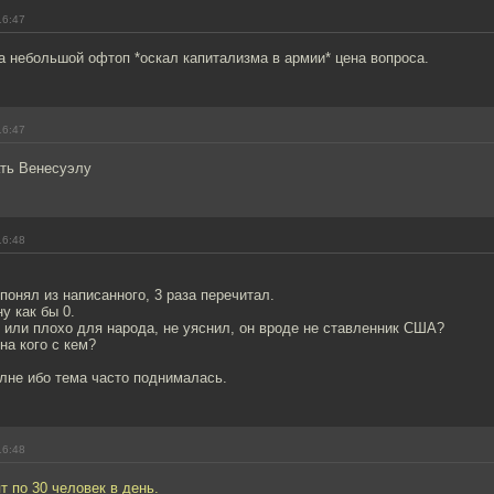
16:47
а небольшой офтоп *оскал капитализма в армии* цена вопроса.
16:47
ть Венесуэлу
16:48
.
 понял из написанного, 3 раза перечитал.
у как бы 0.
 или плохо для народа, не уяснил, он вроде не ставленник США?
на кого с кем?
лне ибо тема часто поднималась.
16:48
т по 30 человек в день.