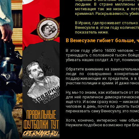
людьми. В стране миллионы е
мотивация так же низка, и пот
криминал. Раскрываемость убийс
В Ираке, где проживает столько 
Венесуэле в этом году количест
показатель ниже.
В Венесуэле гибнет больше, 
В этом году убито 16000 человек —
тринадцать с половиной тысяч бойцо
убивать наших солдат. А тут, понима
Обратите внимание на замечательные
люди по совершенно конкретным 
поддерживающие их предатели, а в 
участии полиции и армии. И даже гено
Ну, мы-то знаем, как избавиться от э
для неё приличное демократическое
ещё что. И всем сразу ясно — никако
человек в день, почти по десять тыс
переназвать саму Венесуэлу, это пом
Хотя, конечно, интересно: чем объ
Неужели подобное возможно при благ