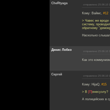
CheRtyaga
отправлено 25.08.10 
Кому: Ваймс,
#12
> Чавес же вроде 
систему, проводил
обратному "демок
Насколько слышал
Денис Лобко
отправлено 25.08.10 
Как это коммунизм
Cергей
отправлено 25.08.10 
Кому: HijaQ,
#15
> В
[П]
енесуэлу?
А полицейских в с