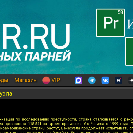
оды
Магазин
VIP
уэла
низации по исследованию преступности, страна сталкивается с ре
 их произошло 118.541 за время правления Уго Чавеса с 1999 года.
иноамериканские страны растут, Венесуэла продолжает испытывать с
несмотря на программы по борьбе с бедностью, эта ситуация приво