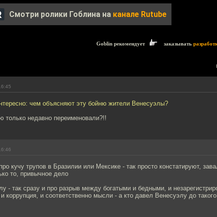
Смотри ролики Гоблина на
канале Rutube
Goblin рекомендует
заказывать
разработ
16:45
интересно: чем объясняют эту бойню жители Венесуэлы?
ю только недавно переименовали?!!
16:46
 про кучу трупов в Бразилии или Мексике - так просто констатируют, зава
ько то, привычное дело
лу - так сразу и про разрыв между богатыми и бедными, и незарегистрир
 и коррупция, и соответственно мысли - а кто давел Венесуэлу до такого