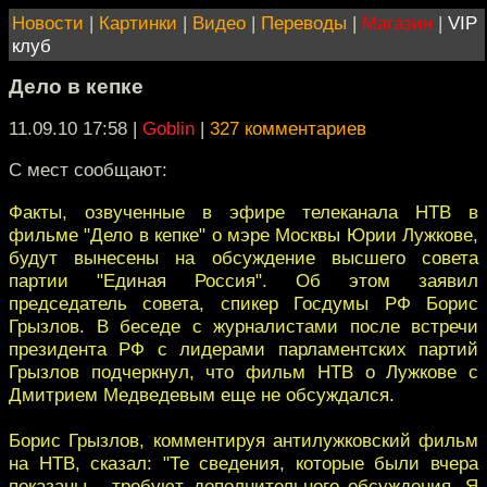
Новости
|
Картинки
|
Видео
|
Переводы
|
Магазин
|
VIP
клуб
Дело в кепке
11.09.10 17:58
|
Goblin
|
327 комментариев
С мест сообщают:
Факты, озвученные в эфире телеканала НТВ в
фильме "Дело в кепке" о мэре Москвы Юрии Лужкове,
будут вынесены на обсуждение высшего совета
партии "Единая Россия". Об этом заявил
председатель совета, спикер Госдумы РФ Борис
Грызлов. В беседе с журналистами после встречи
президента РФ с лидерами парламентских партий
Грызлов подчеркнул, что фильм НТВ о Лужкове с
Дмитрием Медведевым еще не обсуждался.
Борис Грызлов, комментируя антилужковский фильм
на НТВ, сказал: "Те сведения, которые были вчера
показаны... требуют дополнительного обсуждения. Я