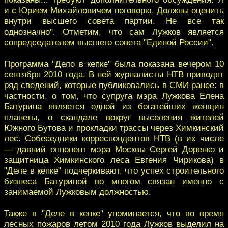
и с Юрием Михайловичем поговорю. Должны оценить
внутри высшего совета партии. Не все так
однозначно". Отметим, что сам Лужков является
сопредседателем высшего совета "Единой России".
Программа "Дело в кепке" была показана вечером 10
сентября 2010 года. В ней журналисты НТВ приводят
ряд сведений, которые публиковались в СМИ ранее: в
частности, о том, что супруга мэра Лужкова Елена
Батурина является одной из богатейших женщин
планеты, о скандале вокруг выселения жителей
Южного Бутова и прокладки трассы через Химкинский
лес. Собеседники корреспондентов НТВ (в их числе
— давний оппонент мэра Москвы Сергей Доренко и
защитница Химкинского леса Евгения Чирикова) в
"Деле в кепке" подчеркивают, что успех строительного
бизнеса Батуриной во многом связан именно с
занимаемой Лужковым должностью.
Также в "Деле в кепке" упоминается, что во время
лесных пожаров летом 2010 года Лужков выделил на