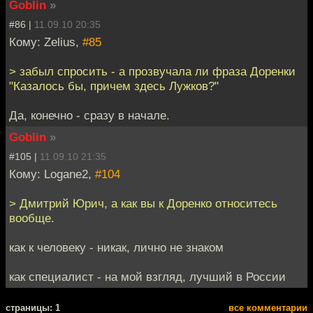
Goblin
»
#86 |
11.09.10 20:35
Кому: Zelius,
#85
> забыл спросить - а прозвучала ли фраза Доренки
"Казалось бы, причем здесь Лужков?"
Да, конечно - сразу в начале.
Goblin
»
#105 |
11.09.10 21:35
Кому: Logane2,
#104
> Дмитрий Юрич, а как вы к Доренко относитесь
вообще.
как к человеку - никак, лично не знаком
как специалист - на мой взгляд, лучший в России
cтраницы: 1
все комментарии