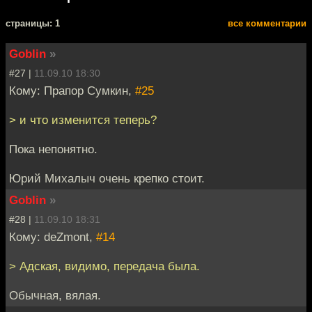
cтраницы: 1
все комментарии
Goblin
»
#27 |
11.09.10 18:30
Кому: Прапор Сумкин,
#25
> и что изменится теперь?
Пока непонятно.
Юрий Михалыч очень крепко стоит.
Goblin
»
#28 |
11.09.10 18:31
Кому: deZmont,
#14
> Адская, видимо, передача была.
Обычная, вялая.