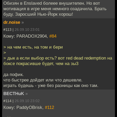
Обизян в Enslaved болеее внушителен. Но вот
мотивация в игре меня немного озадачила. Брать
буду. Заросший Нью-Йорк хорош!
dr.noise
»
#113 |
26.09.10 23:01
Кому: PARADOX2904,
#84
> на чем есть, на том и бери
>
> дык а если выбор есть? вот red dead redemption на
боксе покрасивше будет, чем на зы3
да пофик.
что быстрее дойдет или что дешевле.
играть будешь - уже без разницы как оно там.
BECTHuK
»
#114 |
26.09.10 23:02
Кому: PaddyOBrisk,
#112