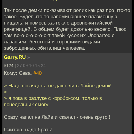
Так после демки показывают ролик как раз про что-то
такое. Будет что-то напоминающее плазменную
пищаль, и помесь ха-тека с древне-китайской
ракетницей. В общем будет довольно весело. Плюс
там во-о-о-о-о-о-о-т такой кусок их Uncharted с
лазаньем, беготней и хорошими видами
заброщенных обиталищ человека.
Garry.RU
»
#124 |
27.09.10 15:24
Кому: Сева,
#40
> Надо поглядеть, не дают ли в Лайве демок!
>
> я пока в разлуке с коробоксом, только в
понедельник смогу
Сразу напал на Лайв и скачал - очень круто!!
Считаю, надо брать!