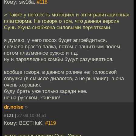
Кому: sw16a,
#118
> Также у него есть мотоцикл и антигравитационная
платформа. Не говоря о том, что данная версия
Сунь Укуна снабжена силовыми перчатками.
я думаю, у него посох будет апгрейдиться.
сначала просто палка, потом с защитным полем,
потом плазменное ружжо и т.д.
ну и параллельно комбы будут разучиваться.
вообще говоря, в данном ролике нет голосовой
озвучки (в смысле диалогов, а не рычания), а она
очень хорошая.
буду брать уже только заради нее.
не на русском, конечно!
dr.noise
»
#121 |
27.09.10 04:51
Кому: BECTHuK,
#119
> что данная версия Сунь Укуна