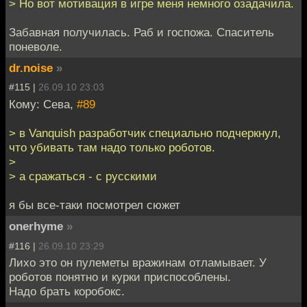
> Но вот мотивация в игре меня немного озадачила.
Забавная получилась. Раб и госпожа. Спаситель
поневоле.
dr.noise
»
#115 |
26.09.10 23:03
Кому: Сева,
#89
> в Vanquish разработчик специально подчеркнул,
что убивать там надо только роботов.
>
> а сражаться - с русскими
я бы все-таки посмотрел сюжет
onerhyme
»
#116 |
26.09.10 23:29
Лихо это он пулеметы вражинам отламывает. У
роботов понятно и курки приспособлены.
Надо брать коробокс.