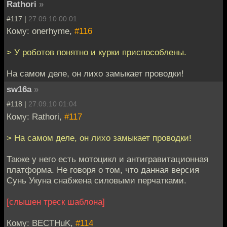
Rathori
»
#117 |
27.09.10 00:01
Кому: onerhyme,
#116
> У роботов понятно и курки приспособлены.
На самом деле, он лихо замыкает проводки!
sw16a
»
#118 |
27.09.10 01:04
Кому: Rathori,
#117
> На самом деле, он лихо замыкает проводки!
Также у него есть мотоцикл и антигравитационная
платформа. Не говоря о том, что данная версия
Сунь Укуна снабжена силовыми перчатками.
[слышен треск шаблона]
Кому: BECTHuK,
#114