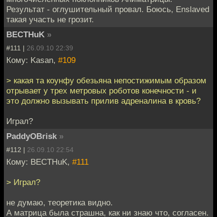
Результат - оглушительный провал. Боюсь, Enslaved
такая участь не грозит.
BECTHuK
»
#111 |
26.09.10 22:39
Кому: Kasan,
#109
> какая та коунфу обезьяна непостижимым образом
отрывает у трех метровых роботов конечности - и
это должно вызывать прилив адреналина в кровь?
Играл?
PaddyOBrisk
»
#112 |
26.09.10 22:54
Кому: BECTHuK,
#111
> Играл?
не думаю, теоретика видно.
А матрица была страшна, как ни знаю что, согласен.