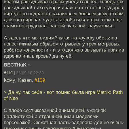
врагом раскидывал в разы убедительнее, и ведь как
раскидывал! лихо уворачиваясь от ответных ударов,
виртуозно подражал различным боевым искусствам,
демонстрировал чудеса акробатики и при этом еще
грамотно орудовал: палкой, катаной, научаками.
А здесь что мы видим? какая та коунфу обезьяна
непостижимым образом отрывает у трех метровых
роботов конечности - и это должно вызывать прилив
адреналина в кровь? да ну её.
BECTHuK
»
#110 |
26.09.10 22:39
Кому: Kasan,
#109
> Да ну, так себе - вот помню была игра Matrix: Path
of Neo
С плохо состыкованной анимацией, ужасной
баллистикой и страшнейшими моделями
персонажей. Сюжетная часть заделана для не очень
многочисленных поклонников Аниматрицы.