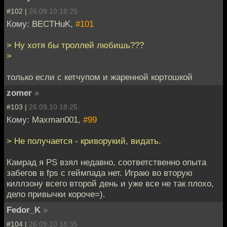
#102 |
26.09.10 18:25
Кому: BECTHuK,
#101
> Ну хотя бы троллей любишь???
>
только если с кетчупом и жаренной кортошкой
zomer
»
#103 |
26.09.10 18:25
Кому: Maxman001,
#99
> Не получается - криворукий, видать.
Камрад я PS взял недавно, соответственно опыта
забегов в fps с геймпада нет. Играю во вторую
киллзону всего второй день и уже все не так плохо,
дело привычки короче=).
Fedor_K
»
#104 |
26.09.10 18:35