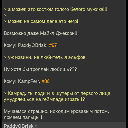
> а может, это костюм голого белого мужика!!!
>
> может, на самом деле это негр!
Возможно даже Майкл Джексон!!!
Кому: PaddyOBrisk,
#97
> уж извини, не любитель я эльфов.
Ну хотя бы троллей любишь???
Кому: KampFerr,
#86
> Камрад, ты поди и в шутеры от первого лица
умудряешься на геймпаде играть !?
Мучаемся страшно, исходим кровавым потом,
ломаем пальцы!!!
PaddyOBrisk
»