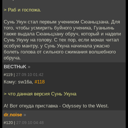
> Раб и госпожа.
Сунь Укун стал первым учеником Сюаньцзана. Для
того, чтобы усмирить буйного ученика, Гуаньинь
также выдала Сюаньцзану обруч, который и надели
Сунь Укуну на голову. С тех пор, если монах читал
особую мантру, у Сунь Укуна начинала ужасно
болеть голова от сильного сжимания волшебного
обруча.
BECTHuK
»
#119 |
27.09.10 01:42
Кому: sw16a,
#118
> что данная версия Сунь Укуна
А! Вот откуда приставка - Odyssey to the West.
dr.noise
»
#120 |
27.09.10 04:48