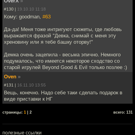
OverX
»
#130 |
19.10.10 11:18
Кому: goodman,
#63
Да-да! Меня тоже интригуют сюжеты, где любовь
выражается фразой "Девка, снимай с меня эту
хреновину или я тебе башку оторву!"
Демка очень зацепила - весьма эпично. Немного
подумалось, что имеется некоторое сходство со
старой игрулей Beyond Good & Evil только позлее :)
Oven
»
#131 |
16.11.10 13:55
Вещь, конечно. Надо себе таки сделать подарок в
виде приставки к НГ
cтраницы:
1
| 2
всего: 131
полезные ссылки