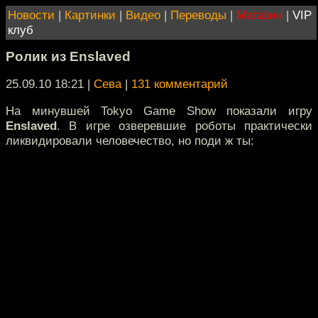
Новости
|
Картинки
|
Видео
|
Переводы
|
Магазин
|
VIP
клуб
Ролик из Enslaved
25.09.10 18:21
|
Сева
|
131 комментарий
На минувшей Tokyo Game Show показали игру
Enslaved
. В игре озверевшие роботы практически
ликвидировали человечество, но поди ж ты: