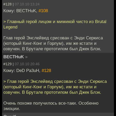
#128 |
07.10.10 13:24
Кому: BECTHuK,
#108
> Главный герой лицом и мимикой чисто из Brutal
Legend
Глав герой Энслейвед срисован с Энди Серкиса
(который Кинг-Конг и Горлум), им же кстати и
озвучен. В Брутале прототипом был Джек Блэк.
BECTHuK
»
#129 |
07.10.10 20:46
Кому: DeD Pa3uH,
#128
> Глав герой Энслейвед срисован с Энди Серкиса
(который Кинг-Конг и Горлум), им же кстати и
озвучен. В Брутале прототипом был Джек Блэк.
Очень похоже получилось все-таки. Особенно
эмоции.