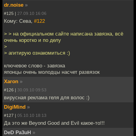
dr.noise
»
#125 |
27.09.10 16:06
Кому: Сева,
#122
> > на официальном сайте написана завязка, всё
очень коротко и по делу
>
> агитирую ознакомиться :)
ключевое слово - завязка
японцы очень молодцы насчет развязок
Xaron
»
#126 |
30.09.10 09:53
вирусная реклама геля для волос :)
DigiMind
»
#127 |
05.10.10 18:13
Да это же Beyond Good and Evil какое-то!!!
DeD Pa3uH
»