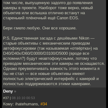
том числе, выпущенную задолго до появления
камеры в проекте. Наоборот тоже верно, новый
объектив или вспышка отлично встанут на
старенький плёночный ещё Canon EOS.
Бери смело любую. Они все хорошие.
P.S. Единственная засада с дешёвыми Nikon —
старые объективы с механическим приводом
автофокусировки (так называемая «отвёртка») на
D40/D40x/D60/D3000/D3100/D5000 (вроде все
вспомнил?) будут неавтофокусными, потому что
приводом механическим эти камеры не оснащаются.
Однако преувеличивать важность этого момента я
бы не стал — все новые объективы имеют
полностью электрический интерфейс с камерой и
полностью поддерживаются этими камерами.
Deny
»
#37 |
08.10.10 00:53
Кому: ihatehumans,
#34