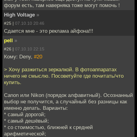
форум есть, там наверняка тоже могут помочь !
High Voltage
»
#25 |
07.10.10 20:46
Сдается мне - это реклама айфона!!!
pell
»
#26 |
07.10.10 22:15
Кому: Deny,
#20
> Хочу разжиться зеркалкой. В фотоаппаратах
ничего не смыслю. Посоветуйте где почитать/что
купить.
Canon или Nikon (порядок алфавитный). Осознанный
выбор не получится, а случайный без разницы как
именно делать. Варианты:
* самый дорогой;
* самый дешёвый;
* со стоимостью, ближней к средней
арифметической;