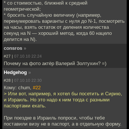
* со стоимостью, ближней к средней
геометрической;
* бросить случайную величину (например,
перенумеровать варианты с нуля до N-1, посмотреть
на часы, взять остаток от деления количества
секунд на N — хороший метод, когда 60 нацело
делится на N).
consros
»
#27 |
07.10.10 22:24
Почему на фото актёр Валерий Золтухин? =)
Hedgehog
»
#28 |
07.10.10 22:30
Кому: chum,
#22
> Или вот, например, я хотел бы посетить и Сирию,
и Израиль. Но это надо к ним тогда с разными
паспортами ехать.
При поездке в Израиль попроси, чтобы тебе
поставили визу не в паспорт, а в отдельную форму.