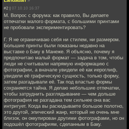
Landadan
»
#2 |
07.10.10 16:37
М. Вопрос с форума: как правило, Вы делаете
отпечатки малого формата, с большими принтами
не пробовали экспериментировать?
Г. Я не ограничиваю себя ни стилем, ни размером.
Большие принты были показаны недавно на
выставке о Баку в Манеже. Я объясню, почему я
предпочитаю малый формат — задача в том, чтобы
люди не считывали напрямую информацию с
фотографии, а вначале увидели её как иероглиф,
увидели её графическую сущность, только форму,
затем разгадывали её. Так под властью формы
сохраняется тайна. Я делаю небольшие отпечатки,
чтобы затруднить разглядывание — чем дольше
фотография не разгадана тем сильнее она вас
интригует. Когда вы раскидываете большое полотно,
это другой, эпический жанр, который не очень мне
близок, он оккупирован другими фотографами, но он
подошёл фотографиям, сделанным в Баку.