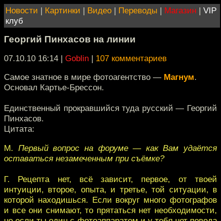
Новости
|
Картинки
|
Видео
|
Переводы
|
Магазин
|
VIP
клуб
Георгий Пинхасов на линии
07.10.10 16:14
|
Goblin
|
107 комментариев
Самое знатное в мире фотоагентство —
Магнум
.
Основал Картье-Брессон.
Единственный прокравшийся туда русский — Георгий
Пинхасов.
Цитата:
М.
Первый вопрос на форуме — как Вам удаётся
оставаться незамеченным при съёмке?
Г. Рецепта нет, всё зависит, первое, от твоей
интуиции, второе, опыта, и третье, той ситуации, в
которой находишься. Если вокруг много фотографов
и все они снимают, то прятаться нет необходимости,
но если ты один с фотоаппаратом и у тебя нет повода