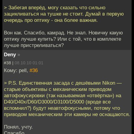
> Забегая вперёд, могу сказать что сильно
зацикливаться на тушке не стоит. Думай в первую
очередь про оптику - она более важная.
Вон как. Спасибо, камрад. Не знал. Новичку какую
оптику лучше купить? Или с той, что в комплекте
лучше пристреливаться?
Deny
»
#38 |
08.10.10 01:01
Кому: pell,
#36
> P.S. Единственная засада с дешёвыми Nikon —
старые объективы с механическим приводом
автофокусировки (так называемая «отвёртка») на
D40/D40x/D60/D3000/D3100/D5000 (вроде все
вспомнил?) будут неавтофокусными, потому что
приводом механическим эти камеры не оснащаются.
Понял, учту.
Спасибо.