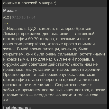
снятые в похожей манере :)
Миха
»
#12 |
07.10.10 17:54
>>
...Недавно в ЦДХ, кажется, в галерее Братьев
Люмьер, проходило две выставки — литовской
фотографии 60-70-х годов, с песками и ню, и
советских репортёров, которые просто снимали
жизнь. В моё время литовцы, конечно, были
открытием, они были очень сильными, эстетичными
и красивыми, это для нас был некий прорыв, а
окружающая советская действительность нам не
нравилась, мы уставали от назойливости хроники.
Прошло время, и всё перевернулось, советская
фотография стала невероятно ценной, а литовцы
нисколько не изменились. Соприкосновение с
забытым временем всегда вызывает восторг, а пески
и голые тела — всегда только пески и голые тела.
<<
ihatehumans
»