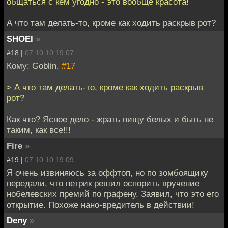
общаться с кем угодно - это вообще красота!
А что там делать-то, кроме как ходить раскрыв рот?
SHOEI
»
#18 |
07.10.10 19:07
Кому: Goblin,
#17
> А что там делать-то, кроме как ходить раскрыв
рот?
Как что? Ясное дело - жрать пищу белых и быть не
таким, как все!!!
Fire
»
#19 |
07.10.10 19:09
Я очень извиняюсь за оффтоп, но по зомбоящику
передали, что петрик решил оспорить вручение
нобелевских премий по графену. Заявил, что это его
открытие. Похоже нано-вредитель в действии!
Deny
»