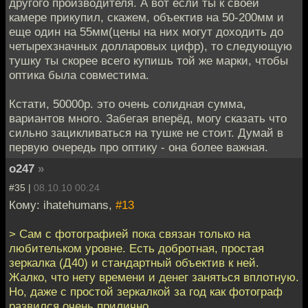
другого производителя. А вот если ты к своей
камере прикупил, скажем, объектив на 50-200мм и
еще один на 55мм(цены на них могут доходить до
четырехзначных долларовых цифр), то следующую
тушку ты скорее всего купишь той же марки, чтобы
оптика была совместима.
Кстати, 50000р. это очень солидная сумма,
вариантов много. Забегая вперёд, могу сказать что
сильно зацикливаться на тушке не стоит. Думай в
первую очередь про оптику - она более важная.
o247
»
#35 |
08.10.10 00:24
Кому: ihatehumans,
#13
> Сам с фотографией пока связан только на
любительком уровне. Есть добротная, простая
зеркалка (Д40) и стандартный объектив к ней.
Жалко, что нету времени и денег заняться вплотную.
Но, даже с простой зеркалкой за год как фотограф
развился очень прилично.