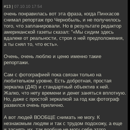
#13 |
07.10.10 17:54
очень понравилась вот эта фраза, когда Пинхасов
снимал репортаж про Чернобыль, и не получилось
того, что запланировали. Но в результате редактор
американской газеты сказал: "«Мы сидим здесь
вдалеке от реальности, строя о ней предположения,
а ты снял то, что есть».
Очень, очень люблю и ценю именно такие
репортажи.
Сам с фотографией пока связан только на
любительком уровне. Есть добротная, простая
зеркалка (Д40) и стандартный объектив к ней.
Жалко, что нету времени и денег заняться вплотную.
Но, даже с простой зеркалкой за год как фотограф
развился очень прилично.
А вот людей ВООБЩЕ снимать не могу. К
незнакомым людям и так с трудом подохожу, а еще
и заснять их, так вообще не могу себе этого