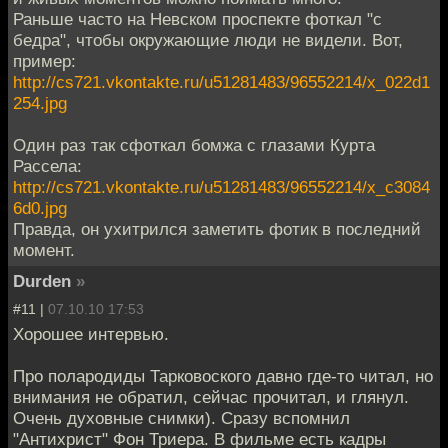
Раньше часто на Невском проспекте фоткал "с
бедра", чтобы окружающие люди не видели. Вот,
пример:
http://cs721.vkontakte.ru/u51281483/96552214/x_022d1
254.jpg
Один раз так сфоткал бомжа с глазами Курта
Рассела:
http://cs721.vkontakte.ru/u51281483/96552214/x_c3084
6d0.jpg
Правда, он ухитрился заметить фотик в последний
момент.
Durden
»
#11 |
07.10.10 17:53
Хорошее интервью.
Про полародиды Тарковоского давно где-то читал, но
внимания не обратил, сейчас прочитал, и глянул.
Очень духовные снимки). Сразу вспомнил
"Антихрист" Фон Триера. В фильме есть кадры