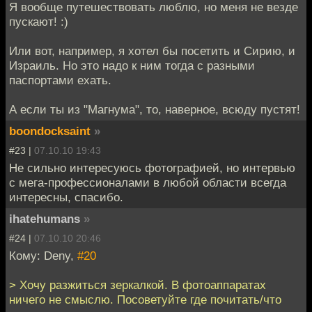
Я вообще путешествовать люблю, но меня не везде
пускают! :)
Или вот, например, я хотел бы посетить и Сирию, и
Израиль. Но это надо к ним тогда с разными
паспортами ехать.
А если ты из "Магнума", то, наверное, всюду пустят!
boondocksaint
»
#23 |
07.10.10 19:43
Не сильно интересуюсь фотографией, но интервью
с мега-профессионалами в любой области всегда
интересны, спасибо.
ihatehumans
»
#24 |
07.10.10 20:46
Кому: Deny,
#20
> Хочу разжиться зеркалкой. В фотоаппаратах
ничего не смыслю. Посоветуйте где почитать/что