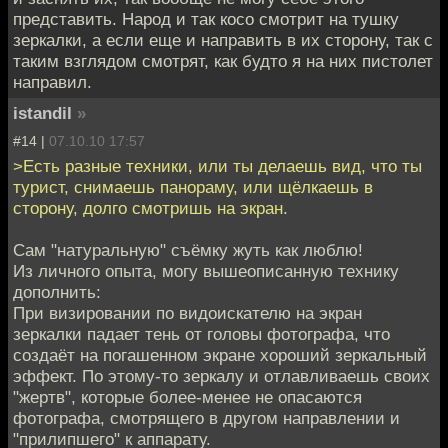
представить. Народ и так косо смотрит на тушку
зеркалки, а если еще и направить в их сторону, так с
таким взглядом смотрят, как будто я на них пистолет
направил.
istandil
»
#14 |
07.10.10 17:57
>Есть разные техники, или ты делаешь вид, что ты
турист, снимаешь панораму, или щёлкаешь в
сторону, долго смотришь на экран.
Сам "натуральную" съёмку жуть как люблю!
Из личного опыта, могу вышеописанную технику
дополнить:
При визировании по видоискателю на экран
зеркалки падает тень от головы фотографа, что
создаёт на погашенном экране хороший зеркальный
эффект. По этому-то зеркалу и отлавливаешь своих
"жертв", которые более-менее не опасаются
фотографа, смотрящего в другом направлении и
"прилипшего" к аппарату.