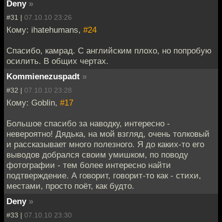
Deny
»
#31 |
07.10.10 23:26
Кому: ihatehumans,
#24
Спасибо, камрад. С английским плохо, но попробую
осилить. В общих чертах.
Kommienezuspadt
»
#32 |
07.10.10 23:28
Кому: Goblin,
#17
Большое спасибо за наводку, интересно -
невероятно! Дядька, на мой взгляд, очень толковый
и рассказывает много полезного. Я до каких-то его
выводов добрался своим умишком, по поводу
фотографии - тем более интересно найти
подтверждение. А говорит, говорит-то как - стихи,
местами, просто поёт, как будто.
Deny
»
#33 |
07.10.10 23:30