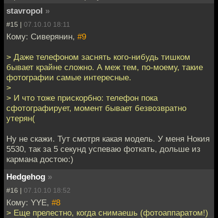
stavropol
»
#15 |
07.10.10 18:11
Кому: Сиверянин,
#9
> Даже телефоном заснять кого-нибудь тишком
бывает крайне сложно. А меж тем, по-моему, такие
фотографии самые интересные.
>
> И что тоже прискорбно: телефон пока
сфотографирует, момент бывает безвозвратно
утерян(
Ну не скажи. Тут смотря какая модель. У меня Нокия
5530, так за 5 секунд успеваю фоткать, дольше из
кармана достою:)
Hedgehog
»
#16 |
07.10.10 18:52
Кому: YYE,
#8
> Еще прелестно, когда снимаешь (фотоаппаратом!)