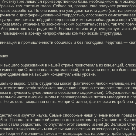
. Институт же лишился производственной базы, необходимой для экспе
бранных там светлых голов. Сейчас он, правда, ещё получает разнообр
новые разработки. Но они известны уже десятки или даже (как, например
трумента с дифференцированной твёрдостью, способного самозатачиват
нецы делали ножи с твёрдой сердцевиной и мягкими обкладками ещё в VII
и оказалась утрачена по экономическим обстоятельствам), так что пре
 безграмотность наградителей. Реально же институт существует лишь б
х помещений в аренду непрофильным коммерческим структурам.
линизация в промышленности обошлась и без господина Федотова — хва
ация
и высшего образования в нашей стране проистекала из концепций, сло
е именно при Сталине она стала массовой, охватывая всех, кто был спо
 преподаваемые на высшем концептуальном уровне.
мально вырос. Стать студентом может фактически любой желающий, не
их отсутствии особо заботится введенная недавно технология единого г
просы в лучшем случае лишены серьёзного содержания). Обсуждается д
ительной части высшей школы и перенаправления потока молодёжи в ср
. Но их сеть, созданная опять же при Сталине, фактически истреблена.
десталинизируется наука. Самые способные наши учёные всеми правда
беж. Правда, это также объявлено достоинством: при Сталине-то был ж
вка стала редкостью. Но опустили этот занавес извне! До Великой Оте
 странах стажировались многие тысячи советских инженеров и учёных. 
де Георгия Антоновича Гамова — возвращались на родину, дабы отдать 