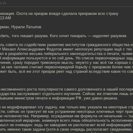
11:21
низация. Охота на призрак вождя сделала призраком всю страну
8:13 AM
ерман, Нурали Латыпов
губить, того лишает разума. Кого хочет покарать — наделяет разумом.
ль совета по содействию развитию институтов гражданского общества и
Ф Михаил Александрович Федотов имеет неплохую репутацию ещё с тех п
ал в разработке весьма либерального законодательства о печати, чьим
й информации пользуются и по сей день. Но список первоочередных зад
чения, сразу породил тревожную мысль: неужто у нас всё так хорошо с
 за них человек считает первоочередной борьбу с призраком более чем
жет быть, всё же этот призрак реет над страной вследствие каких-то с
 несомненного роста популярности самого долговечного в нашей после
ударства заслуживают отдельного изучения. Сейчас же отметим лишь оч
бывшим министром печати и информации РФ, уже давно решена.
м он модифицировал эту задачу, как только ему указали на некоторые ст
сти, сейчас он трактует её как устранение некоторых ключевых черт пра
ии человечества. Например, осуждаемая им формула «я начальник — ты
авленческой иерархии, знаменуя всего лишь обязательность исполнения
мысл не очевиден: ведь он заведомо не располагает всей информацие
ить именно такие задачи (хотя в свою очередь располагает сведениями,