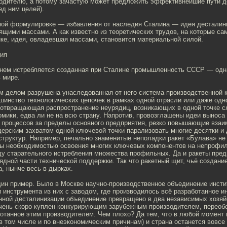
одителю, а потому зачастую может предложить эффективнейшие пути 
д ним целей).
ной формулировке — избавления от наследия Сталина — идея десталин
щими массами. А как известно из теоретических трудов, на которые са
ке, идея, овладевшая массами, становится материальной силой.
ия
рнем истребляется созданная при Сталине промышленность СССР — одн
 мире.
м делом разрушена унаследованная от него система производственной 
инство технологических цепочек в рамках одной отрасли или даже одно
дотвращающая распространение неурядиц, возникающих в одной точке 
мики, едва ли не на всю страну. Напротив, провозглашены идеи выноса
 процессов за пределы основного предприятия, резко повышающие взаи
ерским захватом одной ключевой точки парализовать многие десятки и 
структур. Например, печально знаменитые неполадки ракет «Булава» н
ы необходимостью освоения многих ключевых компонентов на непрофи
ду старательного истребления множества профильных. Да и ракеты пре
ядной части технической поддержки. Так что ракетный щит, чьё создание
, нынче весь в дырках.
ин пример. Было в Москве научно-производственное объединение инстит
 инструмента из них с заводом, где производилось всё разработанное и
ной десталинизации объединение превращено в два независимых хозя
очень скоро куплен конкурирующим зарубежным производителем, переоб
отанное этим производителем. Чем плохо? Да тем, что в любой момент
в том числе и по внеэкономическим причинам) и страна останется вовсе