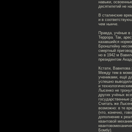
навыки, освоенны
десятилетий не н
В сталинские вре
и в соответствую
чем нынче.
Правда, учёные в
Террора. Так, аре
казавшийся нормо
Бронштейну несом
смертный пригово
но в 1942 м Вави
президентом Акаде
Кстати, Вавилова
Между тем в моме
учениками, ещё да
успешно выводили
и технологически
Лысенко не тронул
других учёных все
государственные 
Считать же Лысен
возможно: в те в
(что, конечно, го
дополнение к реал
квантовой механик
квантовомеханиче
Бомбу).