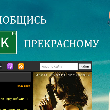
Политика
из крупнейших и
ации, замыкающая