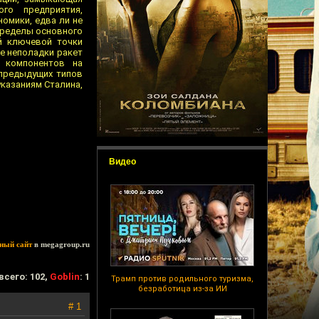
го предприятия,
омики, едва ли не
пределы основного
й ключевой точки
е неполадки ракет
 компонентов на
 предыдущих типов
указаниям Сталина,
Видео
ный сайт
в megagroup.ru
всего: 102,
Goblin
: 1
Трамп против родильного туризма,
безработица из-за ИИ
# 1