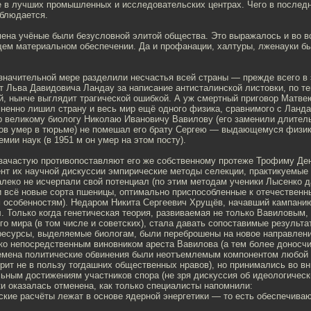
е в лучших промышленных и исследовательских центрах. Чего в послед
аблюдается.
мена учёные были безусловной элитой общества. Это выражалось и во 
щем материальном обеспечении. Да и профанации, халтуры, лженауки б
 значительной мере разделили несчастья всей страны — прежде всего в
ст Льва Давидовича Ландау за написание антисталинской листовки, по т
й, нынче выглядит трагической ошибкой. А уж смертный приговор Матве
ненно лишил страну и весь мир ещё одного физика, сравнимого с Ланда
р великому биологу Николаю Ивановичу Вавилову (его заменили длите
лов умер в тюрьме) не помешал его брату Сергею — выдающемуся физик
мии наук (в 1951 м он умер на этом посту).
 зачастую противопоставляют его же собственному протеже Трофиму Де
нт их научной дискуссии эмпирические методы селекции, практикуемые 
леко не исчерпали свой потенциал (по этим методам ученики Лысенко д
 всё новые сорта пшеницы, оптимально приспособленные к отечествен
м особенностям). Недаром Никита Сергеевич Хрущёв, начавший кампани
. Только когда генетическая теория, развиваемая не только Вавиловым,
го мира (в том числе и советских), стала давать сопоставимые результа
ресурсы, выделяемые биологам, были переброшены на новое направлен
ко непосредственным виновником ареста Вавилова (а тем более доносчи
ремена политические обвинения были неотъемлемым компонентом любой 
ворит не в пользу тогдашних общественных нравов), но принимались во в
ьным достижениям участников спора (не зря дискуссия об идеологичес
и оказалась отменена, как только специалисты напомнили:
ские расчёты лежат в основе ядерной энергетики — то есть обеспечив