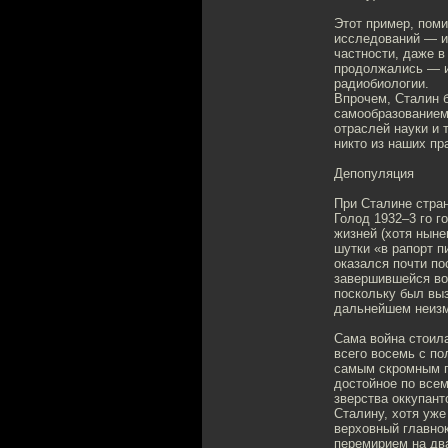
Этот пример, пом
исследований — и
частности, даже в
продолжались — и
радиобиологии.
Впрочем, Сталин 
самообразованием,
отраслей науки и 
никто из наших пр
Депопуляция
При Сталине стра
Голод 1932–3 го 
жизней (хотя ныне
шутки «в рапорт п
оказался почти по
завершившейся вой
поскольку был выз
дальнейшем неиз
Сама война стоила
всего восемь с по
самым скромным п
достойное по всем
зверства оккупант
Сталину, хотя уже
верховный главно
перемирием на дв