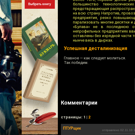
большинство технологическ
предотвращающая распространен
на всю страну. Напротив, пров
предприятия, резко повышающ
парализовать многие десятки и
«Булава» не в последнюю о
непрофильных предприятиях вв
оставлены без изрядной части т
нынче весь в дырках.
Успешная десталинизация
Главное — как следует молиться.
Так победим.
Комментарии
cтраницы: 1 |
2
ПТУРщик
отправлено 02.11.10 