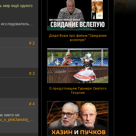
ь мир ещё одного
 исследователь...
Дядя Вова про фильм "Свидание
вслепую"
# 2
# 3
О предстоящем Турнире Святого
Георгия
# 4
к никто не
u_s_protJanutoj_...