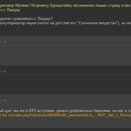
приговор Матвею Петровичу Бронштейну несомненно лишил страну и вес
о с Ландау.
сделал сравнимого с Ландау?
опуляризатор науки (читал ев детстве его "Солнечное вещество"), но не
11:16
11:18
11:19
й щит, мы же в ВТО вступаем, деньги добровольно башляем, на нас и та
ogi.rbc.ru/index.php?/archives/486968-Mir_perevernulsJa_-_MVF_idet_v_Rossij