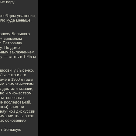
ние пару
всеобщем уважении,
ыло куда меньше,
 эпоху Большого
ем временам
ю Петровичу
у. Но даже
льным заключением,
у — стать в 1945 м
нисовичу Лысенко.
Лысенко и его
аже в 1960 е годы
ным климатическим
ю десталинизации,
 но и множеством
ты, основные
ие исследований.
ком) вряд ли
научной дискуссии
нимание только как
ких основаниях
ают Большую