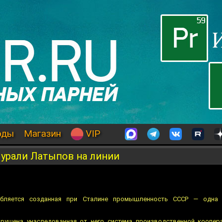
оды
Магазин
VIP
Нурали Латыпов на линии
бляется созданная при Сталине промышленность СССР — одна 
рушена унаследованная от него система производственной коопер