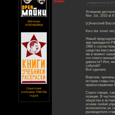
Goblin
отправлено 02.11.10 
Успешная дестали
Nov. 1st, 2010 at 
Магазин
(с)Анатолий Васс
ОПЕРМАЙКИ
Кого бог хочет по
Новый председате
при президенте Р
1990 х соучаствов
средства массово
им в момент назна
что ответственный
давности? Или, мо
событий?
Всё сделано
Впрочем, причины
истории главы гос
провозглашённая 
Советские
учебники 1940-50х
Строго говоря, са
годов
позиции. В частно
общества в истор
основе любой упр
исполнителю их с
руководителя став