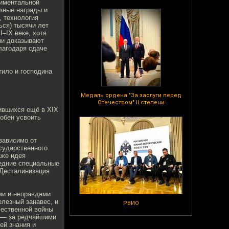
риментальной
азные награды и
, технология
ься) тысячи лет
I–IX веке, хотя
мии доказывают
лагодаря сдаче
тило и господина
Медаль ордена "За заслуги перед
Отечеством" II степени
жившихся ещё в XIX
собен усвоить
зависимо от
осударственного
аже идея
едние специальные
 Десталинизация
ми и неправдами
елезный занавес, и
РВИО
чественной войны
И — за редчайшими
ей знания и