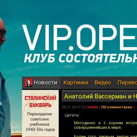
Картинки
Видео
Перев
Новости
Анатолий Вассерман и 
02.11.10 11:12 |
Goblin
|
102 комментария
»
Цитата:
Методично и с корнем истре
совершеннейших в мире.
Более того, первым делом раз