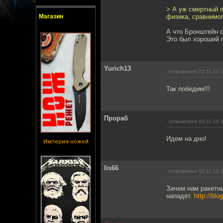
> А уж смертный 
Магазин
физика, сравнимог
А что Бронштейн 
Это был хороший п
Yurich13
отправлено 02.11.10 
Так победим!!!
Прораб
отправлено 02.11.10 
Идем на дно!
Империя ножей
lis66
отправлено 02.11.10 
Зачем нам ракетны
нападет.
http://bl