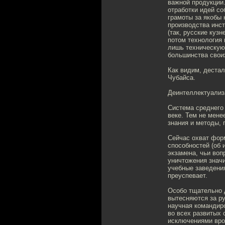
важной продукции
отработки идей со
грамоты за якобы 
производства инс
(так, русские куз
потом технология 
лишь техническую
большинства свои
Как видим, деста
Чубайса.
Деинтеллектуализ
Система среднего 
веке. Тем не мене
знания и методы,
Сейчас охват фор
способностей (об 
экзамена, чьи во
уничтожения знач
учебные заведения
преуспевает.
Особо тщательно 
вытесняются за ру
научная командиро
во всех развитых
исключениями вро