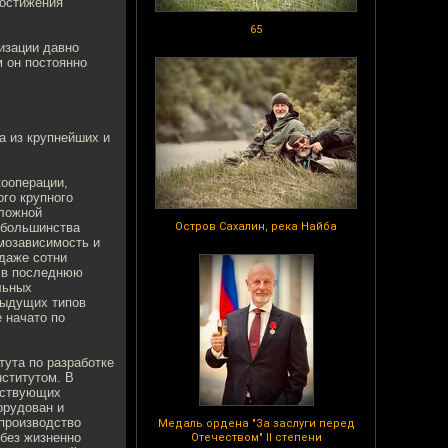
достижения
65
изации давно
м он постоянно
а из крупнейших и
кооперации,
го крупного
сложной
 большинства
Остров Сахалин, река Найба
мозависимость и
даже сотни
е в последнюю
льных
дыдущих типов
 начато по
ута по разработке
нститутом. В
йствующих
орудован и
 производство
Медаль ордена "За заслуги перед
 без жизненно
Отечеством" II степени