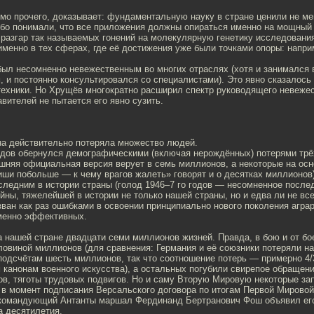
имо прочего, доказывает: фундаментальную науку в стране ценили не м
бо понимали, что все приложения должны опираться именно на мощный
 разгар так называемых гонений на молекулярную генетику исследования
менно в тех сферах, где её достижения уже были точками опоры: напри
был несомненно невежественным во многих отраслях (хотя и занимался
 и постоянно консультировался со специалистами). Это явно сказалось 
техники. Но Хрущёв многократно расширил спектр руководящего невежес
авителей не пытается его явно сузить.
на действительно потеряла множество людей.
годов обернулся демографическими (включая нерождённых) потерями тр
шняя официальная версия верует в семь миллионов, а некоторые на осн
иши побольше — к чему врагов жалеть» говорят и о десятках миллионов)
следним в истории страны (голод 1946–7 го годов — несомненное после
ны, тяжелейшей в истории не только нашей страны, но и едва ли не все
ван как раз ошибками в освоении принципиально нового поколения аграр
менно эффективных.
 нашей стране двадцати семи миллионов жизней. Правда, в бою и от бо
ловиной миллионов (для сравнения: Германия и её союзники потеряли н
одсчётам шесть миллионов, так что соотношение потерь — примерно 4
 канонам военного искусства), а остальных погубили свирепое обращен
ов, тяготы трудовых подвигов. Но и саму Вторую Мировую некоторые за
 в момент подписания Версальского договора по итогам Первой Мирово
командующий Антанты маршал Фердинанд Бертранович Фош объявил его
а десятилетия.