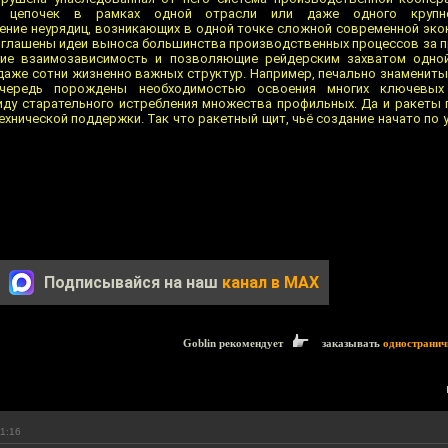
их цепочек в рамках одной отрасли или даже одного крупно
ие неурядиц, возникающих в одной точке сложной современной экон
озглашены идеи выноса большинства производственных процессов за 
ие взаимозависимость и позволяющие рейдерским захватом одно
 даже сотни жизненно важных структур. Например, печально знамениты
чередь порождены необходимостью освоения многих ключевых
иду старательного истребления множества профильных. Да и ракеты
ехнической поддержки. Так что ракетный щит, чьё создание начато по 
Подписывайся на наш
канал в MAX
Goblin рекомендует
заказывать
одностранич
11:16