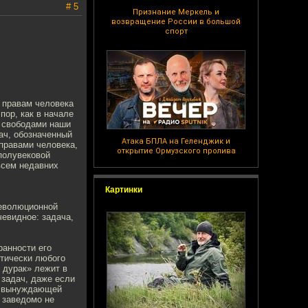
# 5
Признание Меркель и
возвращение России в большой
спорт
 правам человека
ор, как в начале
и свободами наши
ач, обозначенный
Атака БПЛА на Геленджик и
 правами человека,
открытие Ормузского пролива
 полувековой
овсем недавних
Картинки
революционной
евидное: задача,
ранности его
ктически любого
 дурак» лежит в
 задач, даже если
й, вынуждающей
 заведомо не