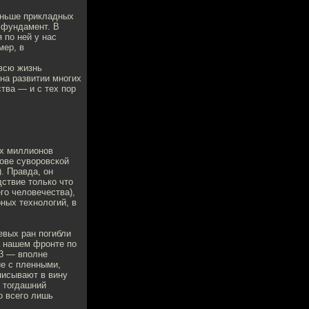
еньше прикладных
 фундамент. В
 по ней у нас
мер, в
 всю жизнь
на развитии многих
тва — и с тех пор
ёх миллионов
ове суворовской
. Правда, он
дствие только что
го человечества),
ных технологий, в
евых ран погибли
а нашем фронте по
/3 — вполне
ие с пленными,
писывают в вину
й тогдашний
 всего лишь