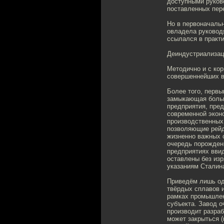
доступными руков
поставленных пере
Но в первоначаль
овладела руководя
ссылался в практи
Деиндустриализац
Методично и с ко
совершеннейших в
Более того, первы
замыкающая больш
предприятия, пре
современной эконо
производственных
позволяющие рейд
жизненно важных 
очередь порожден
предприятиях вви
оставлены без изр
указаниям Сталина
Приведём лишь од
твёрдых сплавов и
рамках промышлен
субъекта. Завод 
производит разраб
может закрыться (