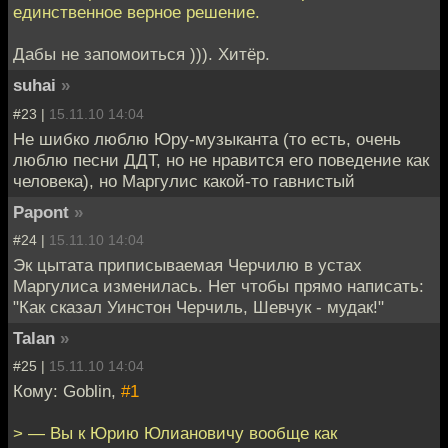
единственное верное решение.
Дабы не запомоиться ))). Хитёр.
suhai
»
#23 |
15.11.10 14:04
Не шибко люблю Юру-музыканта (то есть, очень
люблю песни ДДТ, но не нравится его поведение как
человека), но Маргулис какой-то гавнистый
Papont
»
#24 |
15.11.10 14:04
Эк цытата приписываемая Черчилю в устах
Маргулиса изменилась. Нет чтобы прямо написать:
"Как сказал Уинстон Черчиль, Шевчук - мудак!"
Talan
»
#25 |
15.11.10 14:04
Кому: Goblin,
#1
> — Вы к Юрию Юлиановичу вообще как