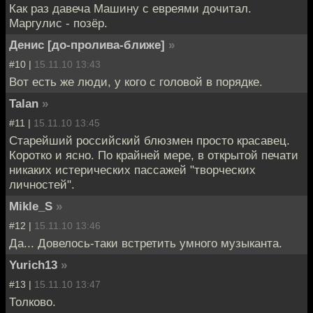
Как раз давеча Машину с евреями дочитал.
Маргулис - позёр.
Денис [до-пролива-ближе]
»
#10 |
15.11.10 13:43
Вот есть же люди, у кого с головой в порядке.
Talan
»
#11 |
15.11.10 13:45
Старейший российский блюзмен просто красавец.
Коротко и ясно. По крайней мере, в открытой печати
никаких истерических пассажей "творческих
личностей".
Mikle_S
»
#12 |
15.11.10 13:46
Да... Довелось-таки встретить умного музыканта.
Yurich13
»
#13 |
15.11.10 13:47
Толково.