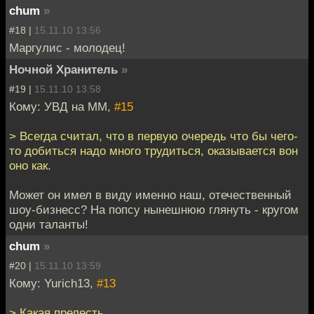
chum
»
#18 |
15.11.10 13:56
Маргулис - молодец!
Ночной Хранитель
»
#19 |
15.11.10 13:58
Кому: УВД на ММ,
#15
> Всегда считал, что в первую очередь что бы чего-
то добиться надо много трудиться, оказывается вон
оно как.
Может он имел в виду именно наш, отечественный
шоу-бизнесс? На попсу нынешнюю глянуть - кругом
одни таланты!
chum
»
#20 |
15.11.10 13:59
Кому: Yurich13,
#13
> Какая прелесть.