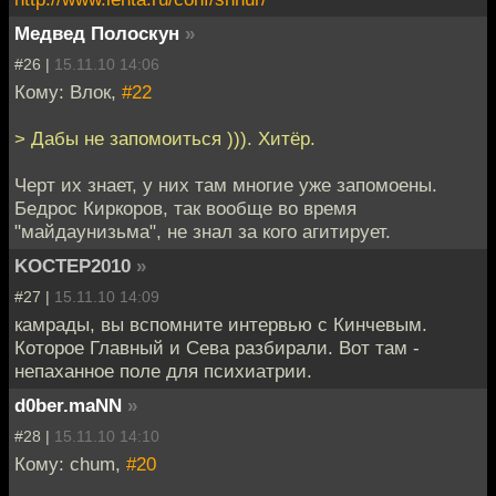
Медвед Полоскун
»
#26 |
15.11.10 14:06
Кому: Влок,
#22
> Дабы не запомоиться ))). Хитёр.
Черт их знает, у них там многие уже запомоены.
Бедрос Киркоров, так вообще во время
"майдаунизьма", не знал за кого агитирует.
KOCTEP2010
»
#27 |
15.11.10 14:09
камрады, вы вспомните интервью с Кинчевым.
Которое Главный и Сева разбирали. Вот там -
непаханное поле для психиатрии.
d0ber.maNN
»
#28 |
15.11.10 14:10
Кому: chum,
#20