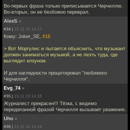
Во-первых фраза только приписывается Черчиллю.
Во-вторых, он ее безбожно переврал.
AlexS
»
#34 |
15.11.10 14:17
Кому: Joker_SE,
#16
> Вот Моргулис и пытается объяснить, что музыкант
должен заниматься музыкой, а не лезть туда, где
выглядит клоуном.
И для наглядности процитировал "любимого
Черчилля".
Evg_74
»
#35 |
15.11.10 14:18
Журналист прекрасен!!! Тёзка, с видимо
переделанной фразой Черчилля вызывает уважение.
Uho
»
#36 |
15.11.10 14:18