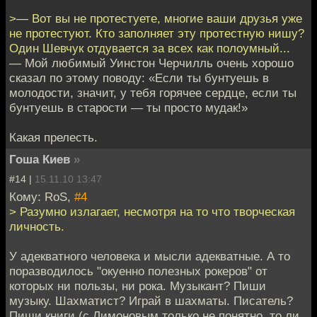
>— Вот вы не протестуете, многие ваши друзья уже
не протестуют. Кто заполняет эту протестную нишу?
Один Шевчук отдувается за всех как полоумный...
— Мой любимый Уинстон Черчилль очень хорошо
сказал по этому поводу: «Если ты бунтуешь в
молодости, значит, у тебя горячее сердце, если ты
бунтуешь в старости — ты просто мудак!»
Какая прелесть.
Гоша Киев
»
#14 |
15.11.10 13:47
Кому: RoS,
#4
> Разумно излагает, несмотря на то что творческая
личность.
У адекватного человека и мысли адекватные. А то
поразводилось "окуенно полезных рокеров" от
которых ни пользы, ни рока. Музыкант? Пиши
музыку. Шахматист? Играй в шахматы. Писатель?
Пиши книги (с Лимоновым только не понятно, то ли