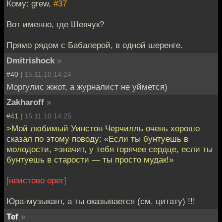
Кому: grew,
#37
Вот именно, где Шевчук?
Прямо рядом с Бабалерой, в одной шеренге.
Dmitrishock
»
#40 |
15.11.10 14:24
Моргулис жжот, а журналист не уймется)
Zakharoff
»
#41 |
15.11.10 14:25
>Мой любимый Уинстон Черчилль очень хорошо
сказал по этому поводу: «Если ты бунтуешь в
молодости, >значит, у тебя горячее сердце, если ты
бунтуешь в старости — ты просто мудак!»
[неистово орет]
Юра-музыкант, а ты оказывается (см. цитату) !!!
Tef
»