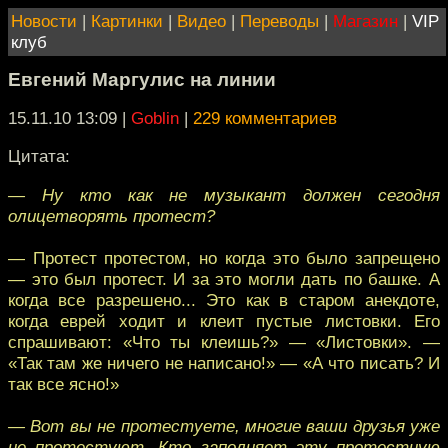
Новости
|
Картинки
|
Видео
|
Переводы
|
Магазин
|
VIP
клуб
Евгений Маргулис на линии
15.11.10 13:09
|
Goblin
|
229 комментариев
Цитата:
— Ну кто как не музыкант должен сегодня
олицетворять протест?
— Протест протестом, но когда это было запрещено
— это был протест. И за это могли дать по башке. А
когда все разрешено... Это как в старом анекдоте,
когда еврей ходит и клеит пустые листовки. Его
спрашивают: «Что ты клеишь?» — «Листовки». —
«Так там же ничего не написано!» — «А что писать? И
так все ясно!»
— Вот вы не протестуете, многие ваши друзья уже
не протестуют. Кто заполняет эту протестную