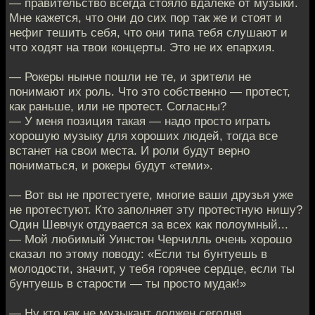
— правительство всегда стояло вдалеке от музыки.
Мне кажется, что они до сих пор так же и стоят и
нефиг тешить себя, что они типа тебя слушают и
что ходят на твои концерты. Это не их епархия.
— Рокеры нынче пошли не те, и зрители не
понимают их роль. Что это собственно — протест,
как раньше, или не протест. Согласны?
— У меня позиция такая — надо просто играть
хорошую музыку для хороших людей, тогда все
встанет на свои места. И роли будут верно
пониматься, и рокеры будут «теми».
— Вот вы не протестуете, многие ваши друзья уже
не протестуют. Кто заполняет эту протестную нишу?
Один Шевчук отдувается за всех как полоумный...
— Мой любимый Уинстон Черчилль очень хорошо
сказал по этому поводу: «Если ты бунтуешь в
молодости, значит, у тебя горячее сердце, если ты
бунтуешь в старости — ты просто мудак!»
— Ну кто как не музыкант должен сегодня