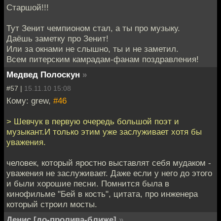
Старшой!!!
Тут Зенит чемпионом стал, а ты про музыку.
Даёшь заметку про Зенит!
Или за окнами не слышно, ты и не заметил.
Всем питерским камрадам-фанам поздравления!
Медвед Полоскун
»
#57 |
15.11.10 15:08
Кому: grew,
#46
> Шевчук в первую очередь большой поэт и
музыкант.И только этим уже заслуживает хотя бы
уважения.
человек, который яростно выставлят себя мудаком -
уважения не заслуживает. Даже если у него до этого
и были хорошие песни. Помнится была в
кинофильме "Бей в кость", цитата, про инженера
который строил мосты.
Денис [до-пролива-ближе]
»