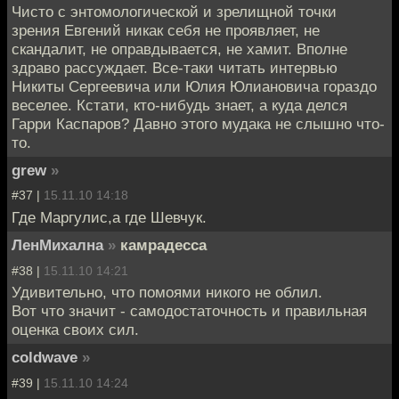
Чисто с энтомологической и зрелищной точки
зрения Евгений никак себя не проявляет, не
скандалит, не оправдывается, не хамит. Вполне
здраво рассуждает. Все-таки читать интервью
Никиты Сергеевича или Юлия Юлиановича гораздо
веселее. Кстати, кто-нибудь знает, а куда делся
Гарри Каспаров? Давно этого мудака не слышно что-
то.
grew
»
#37 |
15.11.10 14:18
Где Маргулис,а где Шевчук.
ЛенМихална
»
камрадесса
#38 |
15.11.10 14:21
Удивительно, что помоями никого не облил.
Вот что значит - самодостаточность и правильная
оценка своих сил.
coldwave
»
#39 |
15.11.10 14:24