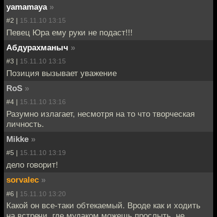
yamamaya
»
#2 |
15.11.10 13:15
Певец Юра ему руки не подаст!!!
Абдурахманыч
»
#3 |
15.11.10 13:15
Позиция вызывает уважение
RoS
»
#4 |
15.11.10 13:16
Разумно излагает, несмотря на то что творческая
личность.
Mikke
»
#5 |
15.11.10 13:19
дело говорит!
sorvalec
»
#6 |
15.11.10 13:20
Какой он все-таки обтекаемый. Вроде как и ходить
на встречи, где мудаком можешь прослыть, не