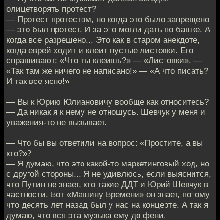
олицетворять протест?
— Протест протестом, но когда это было запрещено
— это был протест. И за это могли дать по башке. А
когда все разрешено... Это как в старом анекдоте,
когда еврей ходит и клеит пустые листовки. Его
спрашивают: «Что ты клеишь?» — «Листовки». —
«Так там же ничего не написано!» — «А что писать?
И так все ясно!»
— Вы к Юрию Юлиановичу вообще как относитесь?
— Да никак я к нему не отношусь. Шевчук у меня и
уважения-то не вызывает.
— Что бы вы ответили на вопрос: «Простите, а вы
кто?»?
— Я думаю, что это какой-то маркетинговый ход, но
с другой стороны... Я не удивлюсь, если выяснится,
что Путин не знает, кто такие ДДТ и Юрий Шевчук в
частности. Вот «Машину Времени» он знает, потому
что десять лет назад был у нас на концерте. А так я
думаю, что вся эта музыка ему до фени.