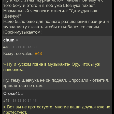
Ну а как с этим "журналистом" иначе? Он ему и с
того боку и этого и в лоб уже Шевчука пихает.
Нормальный человек и ответил: "Да мудак ваш
Шевчук!"
Надо было ещё для полного разъяснения позиции и
журналисту сказать чтобы отъебался со своим
Юрой-музыкантом!
chum
»
#48 |
15.11.10 14:39
Кому: sorvalec,
#43
> Ну и куском говна в музыканта-Юру, чтобы уж
наверняка.
Ну, тему Шевчука не он поднял. Спросили - ответил,
кривляться не стал.
Cross41
»
#49 |
15.11.10 14:46
> Вот вы не протестуете, многие ваши друзья уже не
протестуют.