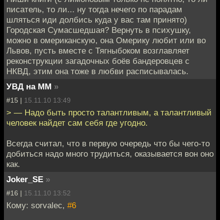
писатель, то ли... ну тогда нечего по парадам
шляться иди долбись куда у вас там принято)
Городская Сумасшедшая? Вернуть в психушку,
можно в омериканскую, она Омерику любит или во
Львов, пусть вместе с Тягныбоком возглавляет
реконструкции загадочных боёв бандеровцев с
НКВД, этим она тоже в любви расписывалась.
УВД на ММ
»
#15 |
15.11.10 13:49
> — Надо быть просто талантливым, а талантливый
человек найдет сам себя где угодно.
Всегда считал, что в первую очередь что бы чего-то
добиться надо много трудиться, оказывается вон оно
как.
Joker_SE
»
#16 |
15.11.10 13:52
Кому: sorvalec,
#6