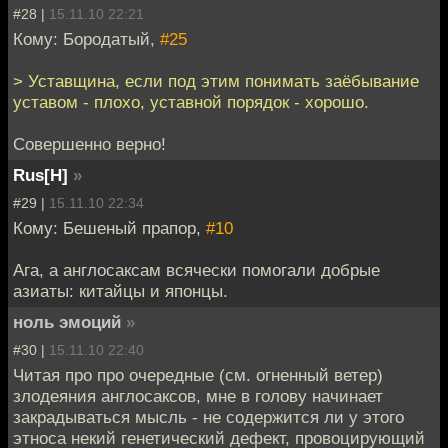
#28 |
15.11.10 22:21
Кому: Бородатый,
#25
> Уставщина, если под этим понимать заёбывание
уставом - плохо, уставной порядок - хорошо.
Совершенно верно!
Rus[H]
»
#29 |
15.11.10 22:34
Кому: Бешеный прапор,
#10
Ага, а англосаксам всячески помогали добрые
азиаты: китайцы и японцы.
ноль эмоций
»
#30 |
15.11.10 22:40
Читая про про очередные (см. огненный ветер)
злодеяния англосаксов, мне в голову начинает
закрадываться мысль - не содержится ли у этого
этноса некий генетический дефект, провоцирующий