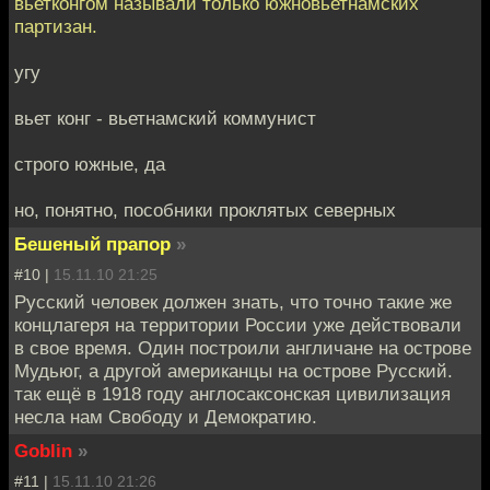
вьетконгом называли только южновьетнамских
партизан.
угу
вьет конг - вьетнамский коммунист
строго южные, да
но, понятно, пособники проклятых северных
Бешеный прапор
»
#10 |
15.11.10 21:25
Русский человек должен знать, что точно такие же
концлагеря на территории России уже действовали
в свое время. Один построили англичане на острове
Мудьюг, а другой американцы на острове Русский.
так ещё в 1918 году англосаксонская цивилизация
несла нам Свободу и Демократию.
Goblin
»
#11 |
15.11.10 21:26