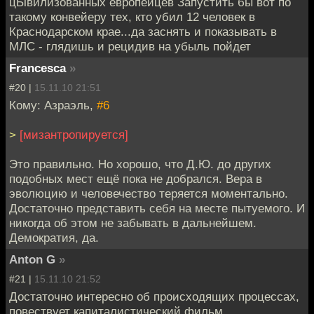
цЫвилизованных европейцев Запустить бы вот по
такому конвейеру тех, кто убил 12 человек в
Краснодарском крае...да заснять и показывать в
МЛС - глядишь и рецидив на убыль пойдет
Francesca
»
#20 |
15.11.10 21:51
Кому: Азраэль,
#6
>
[мизантропируется]
Это правильно. Но хорошо, что Д.Ю. до других
подобных мест ещё пока не добрался. Вера в
эволюцию и человечество теряется моментально.
Достаточно представить себя на месте пытуемого. И
никогда об этом не забывать в дальнейшем.
Демократия, да.
Anton G
»
#21 |
15.11.10 21:52
Достаточно интересно об происходящих процессах,
повествует капиталистический фильм