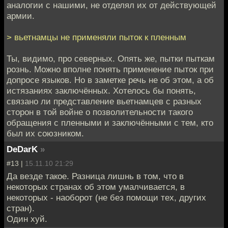
аналогии с нашими, не отделял их от действующей
армии.
> вьетнамцы не применяли пыток к пленным
Ты, видимо, про северных. Опять же, пытки пыткам
рознь. Можно вполне понять применение пыток при
допросе языков. Но в заметке речь не об этом, а об
истязаниях заключённых. Хотелось бы понять,
связано ли представление вьетнамцев с разных
сторон в той войне о позволительности такого
обращения с пленными и заключёнными с тем, кто
был их союзником.
DeDarK
»
#13 |
15.11.10 21:29
Да везде такое. Разница лишнь в том, что в
некоторых странах об этом умалчивается, в
некоторых - наоборот (не без помощи тех, других
стран).
Один хуй.