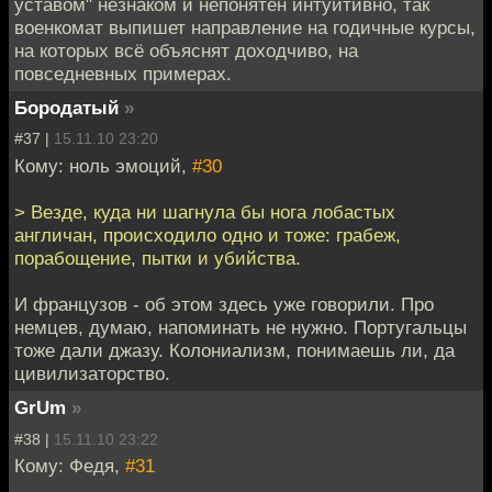
уставом" незнаком и непонятен интуитивно, так
военкомат выпишет направление на годичные курсы,
на которых всё объяснят доходчиво, на
повседневных примерах.
Бородатый
»
#37 |
15.11.10 23:20
Кому: ноль эмоций,
#30
> Везде, куда ни шагнула бы нога лобастых
англичан, происходило одно и тоже: грабеж,
порабощение, пытки и убийства.
И французов - об этом здесь уже говорили. Про
немцев, думаю, напоминать не нужно. Португальцы
тоже дали джазу. Колониализм, понимаешь ли, да
цивилизаторство.
GrUm
»
#38 |
15.11.10 23:22
Кому: Федя,
#31