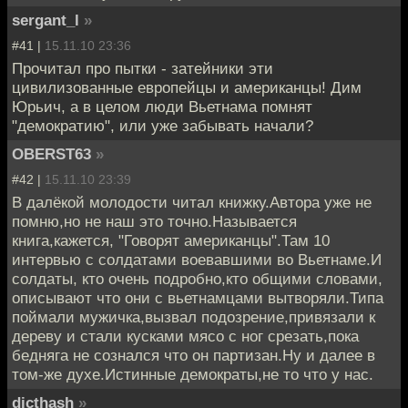
sergant_l
»
#41 |
15.11.10 23:36
Прочитал про пытки - затейники эти
цивилизованные европейцы и американцы! Дим
Юрьич, а в целом люди Вьетнама помнят
"демократию", или уже забывать начали?
OBERST63
»
#42 |
15.11.10 23:39
В далёкой молодости читал книжку.Автора уже не
помню,но не наш это точно.Называется
книга,кажется, "Говорят американцы".Там 10
интервью с солдатами воевавшими во Вьетнаме.И
солдаты, кто очень подробно,кто общими словами,
описывают что они с вьетнамцами вытворяли.Типа
поймали мужичка,вызвал подозрение,привязали к
дереву и стали кусками мясо с ног срезать,пока
бедняга не сознался что он партизан.Ну и далее в
том-же духе.Истинные демократы,не то что у нас.
dicthash
»