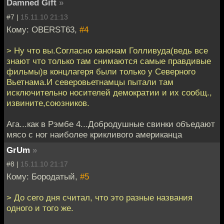
Damned Gift
»
#7 |
15.11.10 21:13
Кому: OBERST63,
#4
> Ну что вы.Согласно канонам Голливуда(ведь все
знают что только там снимаются самые правдивые
фильмы)в концлагеря были только у Северного
Вьетнама.И северовьетнамцы пытали там
исключительно носителей демократии и их сообщ.,
извините,союзников.
Ага...как в Рэмбе 4...Добродушные свинки объедают
мясо с ног наиболее крикливого американца
GrUm
»
#8 |
15.11.10 21:17
Кому: Бородатый,
#5
> До сего дня считал, что это разные названия
одного и того же.