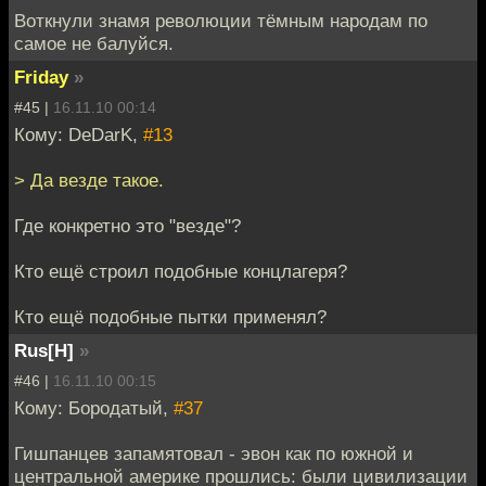
Воткнули знамя революции тёмным народам по
самое не балуйся.
Friday
»
#45 |
16.11.10 00:14
Кому: DeDarK,
#13
> Да везде такое.
Где конкретно это "везде"?
Кто ещё строил подобные концлагеря?
Кто ещё подобные пытки применял?
Rus[H]
»
#46 |
16.11.10 00:15
Кому: Бородатый,
#37
Гишпанцев запамятовал - эвон как по южной и
центральной америке прошлись: были цивилизации