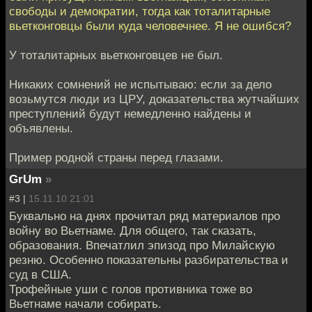
свободы и демократии, тогда как тоталитарные
вьетконговцы были куда человечнее. Я не ошибся?
У тоталитарных вьетконговцев не был.
Никаких сомнений не испытываю: если за дело
возьмутся люди из ЦРУ, доказательства жутчайших
преступлений будут немедленно найдены и
объявлены.
Пример родной страны перед глазами.
GrUm
»
#3 |
15.11.10 21:01
Буквально на днях прочитал ряд материалов про
войну во Вьетнаме. Для общего, так сказать,
образования. Впечатлил эпизод про Милайскую
резню. Особенно показательны разбирательства и
суд в США.
Трофейные уши с голов противника тоже во
Вьетнаме начали собирать.