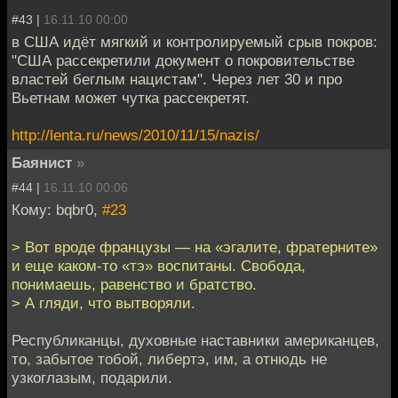
#43 |
16.11.10 00:00
в США идёт мягкий и контролируемый срыв покров:
"США рассекретили документ о покровительстве
властей беглым нацистам". Через лет 30 и про
Вьетнам может чутка рассекретят.
http://lenta.ru/news/2010/11/15/nazis/
Баянист
»
#44 |
16.11.10 00:06
Кому: bqbr0,
#23
> Вот вроде французы — на «эгалите, фратерните»
и еще каком-то «тэ» воспитаны. Свобода,
понимаешь, равенство и братство.
> А гляди, что вытворяли.
Республиканцы, духовные наставники американцев,
то, забытое тобой, либертэ, им, а отнюдь не
узкоглазым, подарили.