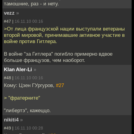
тамошние, раз - и нету.
vezz
»
#47 |
16.11.10 00:16
>От лица французской нации выступали ветераны
второй мировой, принимавшие активное участие в
войне против Гитлера.
В войне "за Гитлера" погибло примерно вдвое
больше французов, чем наоборот.
Klan Aler-Li
»
#48 |
16.11.10 00:16
Кому: Цзен ГУргуров,
#27
> "фратерните"
"либертэ", кажеццо.
nikiti4
»
#49 |
16.11.10 00:28