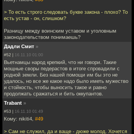
> То есть строго следовать букве закона - плохо? То
есть устав - он, слишком?
Разницу между воинским уставом и уголовным
законодательством понимаешь?
Дадли Смит
»
#52 |
16.11.10 01:00
Вьетнамцы народ крепкий, что ни говори. Такие
мощные своры педерастов в итоге спровадили с
родной земли. Без нашей помощи им бы это не
удалось, но все же какое надо было иметь мужество
и стойкость, чтобы выносить такое и равно
продолжать сражаться и бить оккупантов.
Trabant
»
#53 |
16.11.10 01:49
Кому: nikiti4,
#49
> Сам не служил, да и ваще - дюже молод. Хочется