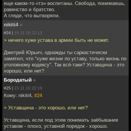
еще каком-то «тэ» воспитаны. Свобода, понимаешь,
равенство и братство.
А гляди, что вытворяли.
nikiti4
»
#24 |
15.11.10 22:13
> ничего хуже устава в армии быть не может.
Дмитрий Юрьич, однажды ты саркастически
заметил, что "хуже жизни по уставу, только жизнь по
уголовному кодексу". Так всё-таки? Уставщина - это
хорошо, или нет?
Бородатый
»
#25 |
15.11.10 22:19
Кому: nikiti4,
#24
> Уставщина - это хорошо, или нет?
Уставщина, если под этим понимать заёбывание
уставом - плохо, уставной порядок - хорошо.