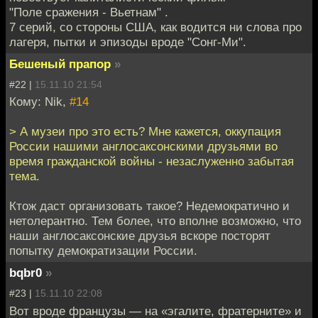
"Поле сражения - Вьетнам" .
7 серий, со стороны США, как водится ни слова про
лагеря, пытки и эпизоды вроде "Сонг-Ми".
Бешеный прапор
»
#22 |
15.11.10 21:54
Кому: Nik,
#14
> А музеи про это есть? Мне кажется, оккупация
России нашими англосаксонскими друзьями во
время гражданской войны - незаслуженно забытая
тема.
Ктож даст организовать такое? Недемократично и
нетолерантно. Тем более, что вполне возможно, что
наши англосаксонские друзья вскоре посторят
попытку демократизации России.
bqbr0
»
#23 |
15.11.10 22:08
Вот вроде французы — на «эгалите, фратерните» и