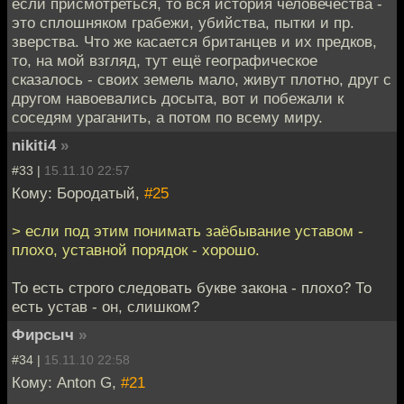
если присмотреться, то вся история человечества -
это сплошняком грабежи, убийства, пытки и пр.
зверства. Что же касается британцев и их предков,
то, на мой взгляд, тут ещё географическое
сказалось - своих земель мало, живут плотно, друг с
другом навоевались досыта, вот и побежали к
соседям ураганить, а потом по всему миру.
nikiti4
»
#33 |
15.11.10 22:57
Кому: Бородатый,
#25
> если под этим понимать заёбывание уставом -
плохо, уставной порядок - хорошо.
То есть строго следовать букве закона - плохо? То
есть устав - он, слишком?
Фирсыч
»
#34 |
15.11.10 22:58
Кому: Anton G,
#21