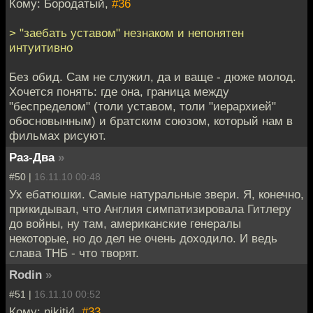
Кому: Бородатый,
#36
> "заебать уставом" незнаком и непонятен
интуитивно
Без обид. Сам не служил, да и ваще - дюже молод.
Хочется понять: где она, граница между
"беспределом" (толи уставом, толи "иерархией"
обосновынным) и братским союзом, который нам в
фильмах рисуют.
Раз-Два
»
#50 |
16.11.10 00:48
Ух ебатюшки. Самые натуральные звери. Я, конечно,
прикидывал, что Англия симпатизировала Гитлеру
до войны, ну там, американские генералы
некоторые, но до дел не очень доходило. И ведь
слава ТНБ - что творят.
Rodin
»
#51 |
16.11.10 00:52
Кому: nikiti4,
#33