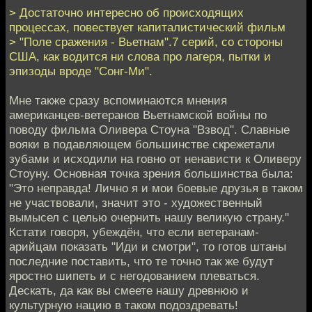
> Достаточно интересно об происходящих
процессах, повествует капиталистический фильм
> "Поле сражения - Вьетнам".7 серий, со стороны
США, как водится ни слова про лагеря, пытки и
эпизоды вроде "Сонг-Ми".
Мне также сразу вспоминаются мнения
американцев-ветеранов Вьетнамской войны по
поводу фильма Оливера Стоуна "Взвод". Славные
вояки в подавляющем большинстве скрежетали
зубами и исходили на говно от ненависти к Оливеру
Стоуну. Основная точка зрения большинства была:
"Это неправда! Лично я и мои боевые друзья в таком
не участвовали, значит это - художественный
вымысел с целью очернить нашу великую страну."
Кстати говоря, убеждён, что если ветеранам-
арийцам показать "Иди и смотри", то готов штаны
последние поставить, что те точно так же будут
яростно шипеть и с негодованием плеваться.
Дескать, да как вы смеете нашу древнюю и
культурную нацию в таком подоздревать!