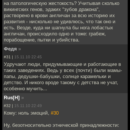
на патологическую жестокость? Учитывая сколько
викингских генов, эдаких "зубов дракона",
растворено в крови англичан за всю историю их
развития - нисколько не удивлюсь, что так оно и
есть. Везде, куда ни шагнула бы нога лобастых
англичан, происходило одно и тоже: грабеж,
порабощение, пытки и убийства.
Федя
»
#31 |
15.11.10 22:45
Удручают люди, придумывающие и работающие в
таких заведениях. Ведь у всех (почти) были мамы-
папы, дедушки-бабушки, солнце карамельки и
детство. И никого вроде такому с детства не учат,
особенно мучить...
Rus[H]
»
#32 |
15.11.10 22:49
Кому: ноль эмоций,
#30
Ну, безотносительно этнической принадлежности: