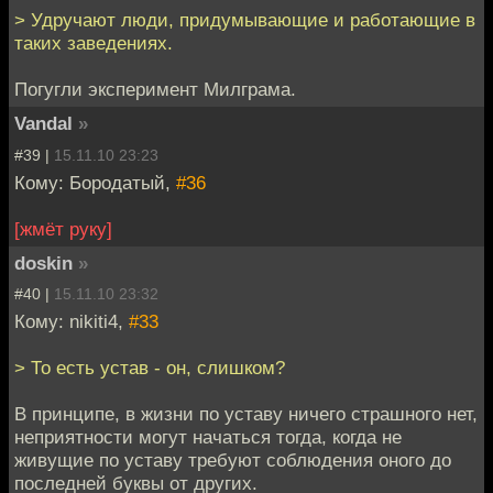
> Удручают люди, придумывающие и работающие в
таких заведениях.
Погугли эксперимент Милграма.
Vandal
»
#39 |
15.11.10 23:23
Кому: Бородатый,
#36
[жмёт руку]
doskin
»
#40 |
15.11.10 23:32
Кому: nikiti4,
#33
> То есть устав - он, слишком?
В принципе, в жизни по уставу ничего страшного нет,
неприятности могут начаться тогда, когда не
живущие по уставу требуют соблюдения оного до
последней буквы от других.