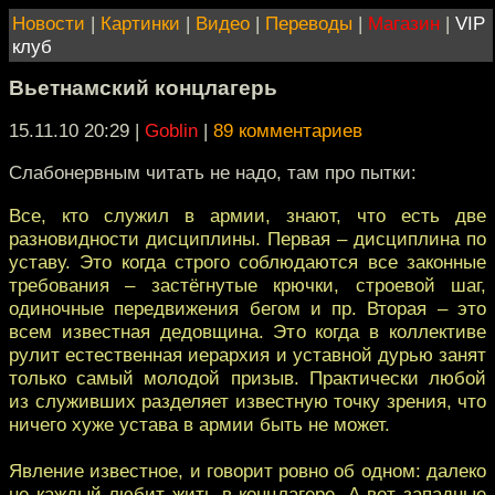
Новости
|
Картинки
|
Видео
|
Переводы
|
Магазин
|
VIP
клуб
Вьетнамский концлагерь
15.11.10 20:29
|
Goblin
|
89 комментариев
Слабонервным читать не надо, там про пытки:
Все, кто служил в армии, знают, что есть две
разновидности дисциплины. Первая – дисциплина по
уставу. Это когда строго соблюдаются все законные
требования – застёгнутые крючки, строевой шаг,
одиночные передвижения бегом и пр. Вторая – это
всем известная дедовщина. Это когда в коллективе
рулит естественная иерархия и уставной дурью занят
только самый молодой призыв. Практически любой
из служивших разделяет известную точку зрения, что
ничего хуже устава в армии быть не может.
Явление известное, и говорит ровно об одном: далеко
не каждый любит жить в концлагере. А вот западные