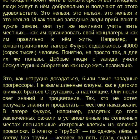
люди живут в нём добровольно и получают от этого
удовольствие. Это нельзя, это нельзя, это нельзя и
это нельзя. И как только западные люди прибывают в
чужие земли, они тут же начинают учить жить
местных – как им организовать свой концлагерь и как
им правильно в нём жить. Например, в
концентрационном лагере Фукуок содержалось 40000
(сорок тысяч) человек. Понятно, не просто так, а для
их же пользы. Добрые люди с запада учили
бескультурных аборигенов как надо жить правильно.
Это, как нетрудно догадаться, были такие западные
прогрессоры. Не вымышленные клоуны, как в детских
книжках братьев Стругацких, а настоящие. Они несли
свет знаний и процветание. Тех, кто не хотел
получать знания и процветать – жестоко наказывали.
В лагере Фукуок, например, раздетых до гола
заключённых сажали в установленные на солнечных
местах специальные «тигровые клетки» из колючей
проволоки. В клетку с "трубой" — по одному, лёжа, в
клетку без трубы – человек по пять сразу, сидя на