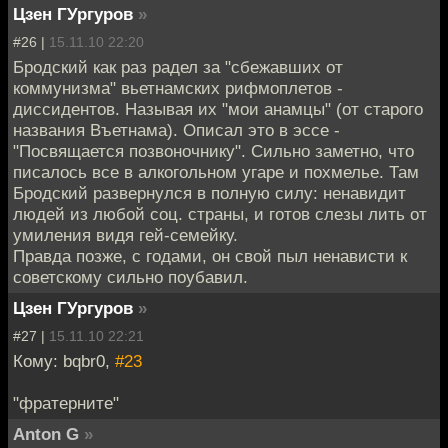
Цзен ГУргуров
»
#26 |
15.11.10 22:20
Бродский как раз радел за "сбежавших от
коммунизма" вьетнамских рифмоплетов -
диссидентов. Называя их "мои анамцы" (от старого
названия Въетнама). Описал это в эссе -
"Посвящается позвоночнику". Сильно заметно, что
писалось все в алкогольном угаре и похмелье. Там
Бродский развернулся в полную силу: ненавидит
людей из любой соц. страны, и готов слезы лить от
умиления видя гей-семейку.
Правда позже, с годами, он свой пыл ненависти к
советскому сильно поубавил.
Цзен ГУргуров
»
#27 |
15.11.10 22:21
Кому: bqbr0,
#23
"фратерните"
Anton G
»