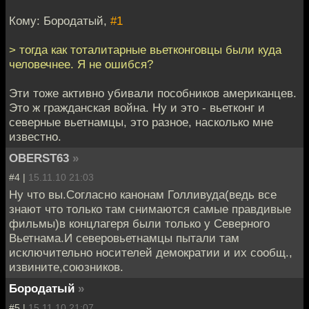
Кому: Бородатый,
#1
> тогда как тоталитарные вьетконговцы были куда
человечнее. Я не ошибся?
Эти тоже активно убивали пособников американцев.
Это ж гражданская война. Ну и это - вьетконг и
северные вьетнамцы, это разное, насколько мне
известно.
OBERST63
»
#4 |
15.11.10 21:03
Ну что вы.Согласно канонам Голливуда(ведь все
знают что только там снимаются самые правдивые
фильмы)в концлагеря были только у Северного
Вьетнама.И северовьетнамцы пытали там
исключительно носителей демократии и их сообщ.,
извините,союзников.
Бородатый
»
#5 |
15.11.10 21:07