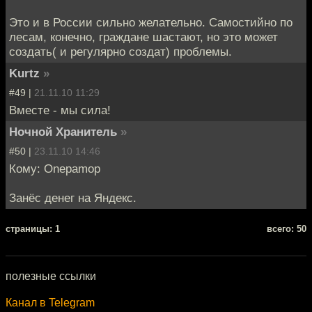
Это и в России сильно желательно. Самостийно по
лесам, конечно, граждане шастают, но это может
создать( и регулярно создат) проблемы.
Kurtz
»
#49 |
21.11.10 11:29
Вместе - мы сила!
Ночной Хранитель
»
#50 |
23.11.10 14:46
Кому: Onepamop
Занёс денег на Яндекс.
cтраницы: 1
всего: 50
полезные ссылки
Канал в Telegram