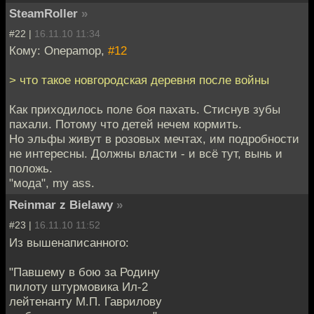
SteamRoller
»
#22 |
16.11.10 11:34
Кому: Onepamop,
#12
> что такое новгородская деревня после войны
Как приходилось поле боя пахать. Стиснув зубы
пахали. Потому что детей нечем кормить.
Но эльфы живут в розовых мечтах, им подробности
не интересны. Должны власти - и всё тут, вынь и
положь.
"мода", my ass.
Reinmar z Bielawy
»
#23 |
16.11.10 11:52
Из вышенаписанного:
"Павшему в бою за Родину
пилоту штурмовика Ил-2
лейтенанту М.П. Гаврилову