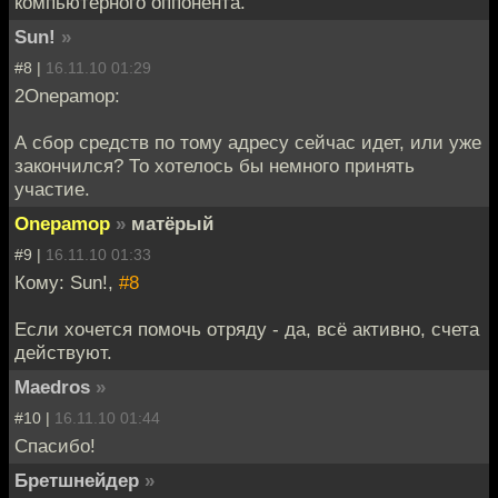
компьютерного оппонента.
Sun!
»
#8 |
16.11.10 01:29
2Onepamop:
А сбор средств по тому адресу сейчас идет, или уже
закончился? То хотелось бы немного принять
участие.
Onepamop
»
матёрый
#9 |
16.11.10 01:33
Кому: Sun!,
#8
Если хочется помочь отряду - да, всё активно, счета
действуют.
Maedros
»
#10 |
16.11.10 01:44
Спасибо!
Бретшнейдер
»