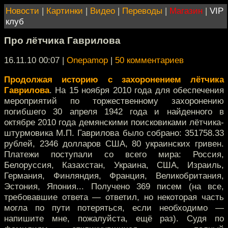
Новости
|
Картинки
|
Видео
|
Переводы
|
Магазин
|
VIP
клуб
Про лётчика Гаврилова
16.11.10 00:07
|
Onepamop
|
50 комментариев
Продолжая историю с захоронением лётчика
Гаврилова
. На 15 ноября 2010 года для обеспечения
мероприятий по торжественному захоронению
погибшего 30 апреля 1942 года и найденного в
октябре 2010 года демянскими поисковиками лётчика-
штурмовика М.П. Гаврилова было собрано: 351758.33
рублей, 2346 долларов США, 80 украинских гривен.
Платежи поступали со всего мира: Россия,
Белоруссия, Казахстан, Украина, США, Израиль,
Германия, Финляндия, Франция, Великобритания,
Эстония, Япония... Получено 369 писем (на все,
требовавшие ответа — ответил, но некоторая часть
могла по пути потеряться, если необходимо —
напишите мне, пожалуйста, ещё раз). Судя по