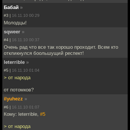
Бабай
»
#3 |
16.11.10 00:29
Молодцы!
sqweer
»
#4 |
16.11.10 00:37
Очень рад что все так хорошо проходит. Всем кто
откликнулся боольшущий респект!
leterrible
»
#5 |
16.11.10 01:04
> от народа
от потомков?
ilyuhezz
»
#6 |
16.11.10 01:07
Кому: leterrible,
#5
> от народа