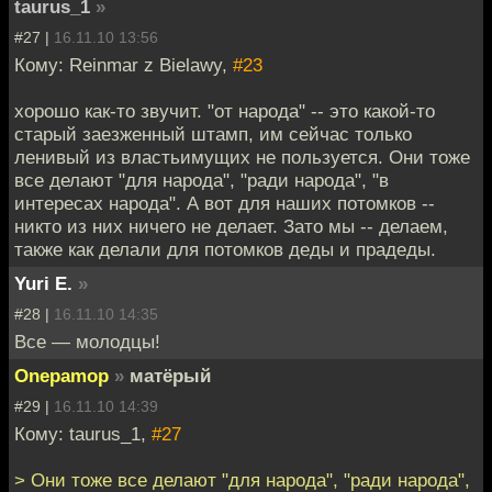
taurus_1
»
#27 |
16.11.10 13:56
Кому: Reinmar z Bielawy,
#23
хорошо как-то звучит. "от народа" -- это какой-то
старый заезженный штамп, им сейчас только
ленивый из властьимущих не пользуется. Они тоже
все делают "для народа", "ради народа", "в
интересах народа". А вот для наших потомков --
никто из них ничего не делает. Зато мы -- делаем,
также как делали для потомков деды и прадеды.
Yuri E.
»
#28 |
16.11.10 14:35
Все — молодцы!
Onepamop
»
матёрый
#29 |
16.11.10 14:39
Кому: taurus_1,
#27
> Они тоже все делают "для народа", "ради народа",