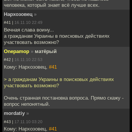
человека, который знает всё лучше всех.
Нархозовец
»
#41 |
16.11.10 22:49
Вечная слава воину...
а гражданам Украины в поисковых действиях
участвовать возможно?
Onepamop
»
матёрый
#42 |
16.11.10 22:53
Кому: Нархозовец,
#41
> а гражданам Украины в поисковых действиях
участвовать возможно?
Очень странная постановка вопроса. Прямо скажу -
вопрос непонятный.
mordatiy
»
#43 |
17.11.10 03:20
Кому: Нархозовец,
#41