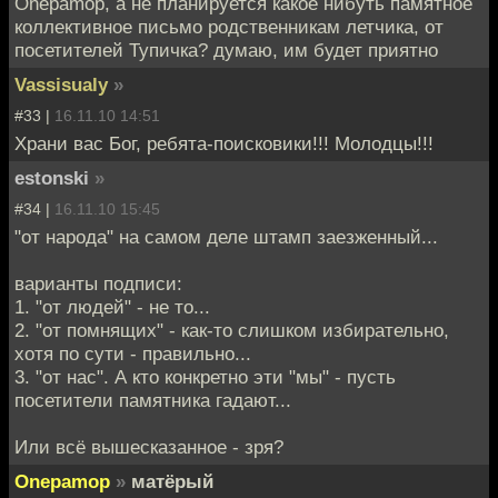
Onepamop, а не планируется какое нибуть памятное
коллективное письмо родственникам летчика, от
посетителей Тупичка? думаю, им будет приятно
Vassisualy
»
#33 |
16.11.10 14:51
Храни вас Бог, ребята-поисковики!!! Молодцы!!!
estonski
»
#34 |
16.11.10 15:45
"от народа" на самом деле штамп заезженный...
варианты подписи:
1. "от людей" - не то...
2. "от помнящих" - как-то слишком избирательно,
хотя по сути - правильно...
3. "от нас". А кто конкретно эти "мы" - пусть
посетители памятника гадают...
Или всё вышесказанное - зря?
Onepamop
»
матёрый