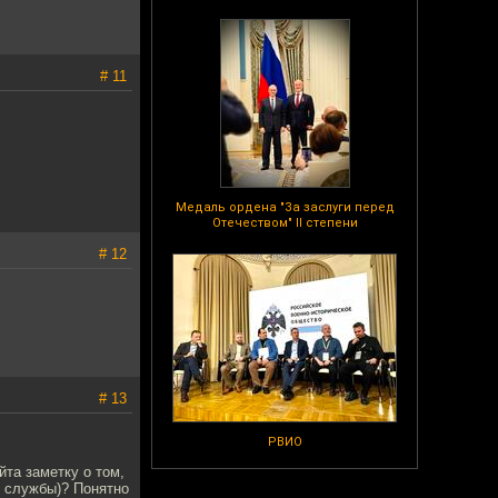
# 11
Медаль ордена "За заслуги перед
Отечеством" II степени
# 12
# 13
РВИО
та заметку о том,
т службы)? Понятно