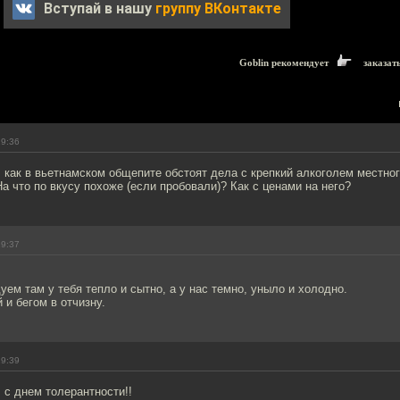
Вступай в нашу
группу ВКонтакте
Goblin рекомендует
заказат
19:36
как в вьетнамском общепите обстоят дела с крепкий алкоголем местног
а что по вкусу похоже (если пробовали)? Как с ценами на него?
19:37
уем там у тебя тепло и сытно, а у нас темно, уныло и холодно.
и бегом в отчизну.
19:39
 с днем толерантности!!