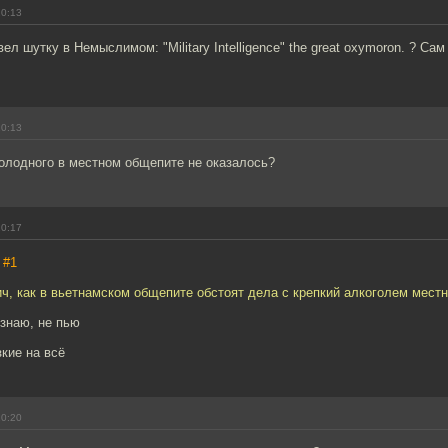
20:13
ел шутку в Немыслимом: "Military Intelligence" the great oxymoron. ? Сам
20:13
холодного в местном общепите не оказалось?
20:17
,
#1
, как в вьетнамском общепите обстоят дела с крепкий алкоголем местн
 знаю, не пью
зкие на всё
20:20