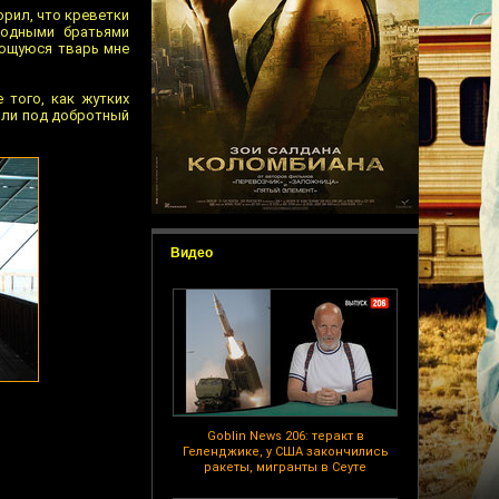
орил, что креветки
родными братьями
ающуюся тварь мне
 того, как жутких
ошли под добротный
Видео
Goblin News 206: теракт в
Геленджике, у США закончились
ракеты, мигранты в Сеуте