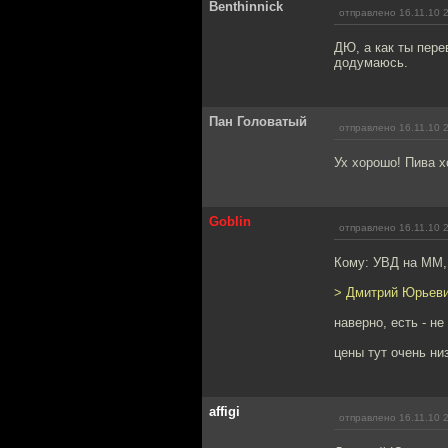
Benthinnick
отправлено 16.11.10 
ДЮ, а как ты перев
додумаюсь.
Пан Головатый
отправлено 16.11.10 
Ух хорошо! Пива 
Goblin
отправлено 16.11.10 
Кому: УВД на ММ
> Дмитрий Юрьевич
наверно, есть - не
цены тут очень ни
affigi
отправлено 16.11.10 