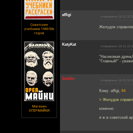
affigi
отправлено 16.11.10 
Советские
Желудок справля
учебники 1940-50х
годов
KatyKat
отправлено 16.11.10 
"Насекомая дрянь!
"Главный!" - уваж
Goblin
отправлено 16.11.10 
Кому: affigi,
#4
> Желудок справл
Магазин
конечно
ОПЕРМАЙКИ
я ж в советской а