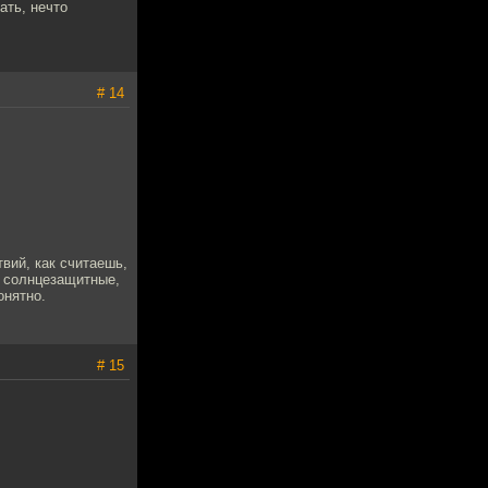
ать, нечто
# 14
вий, как считаешь,
и солнцезащитные,
онятно.
# 15