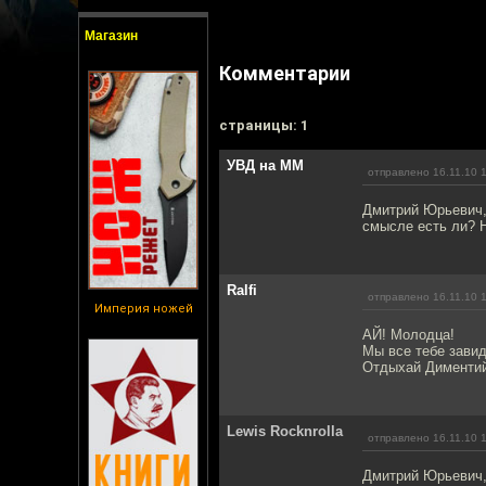
Магазин
Комментарии
cтраницы: 1
УВД на ММ
отправлено 16.11.10 
Дмитрий Юрьевич, 
смысле есть ли? Н
Ralfi
отправлено 16.11.10 
Империя ножей
АЙ! Молодца!
Мы все тебе завид
Отдыхай Диментий 
Lewis Rocknrolla
отправлено 16.11.10 
Дмитрий Юрьевич,