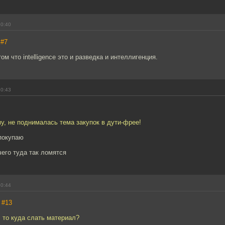
20:40
,
#7
м что intelligence это и разведка и интеллигенция.
20:43
му, не поднималась тема закупок в дути-фрее!
 покупаю
чего туда так ломятся
20:44
,
#13
 то куда слать материал?