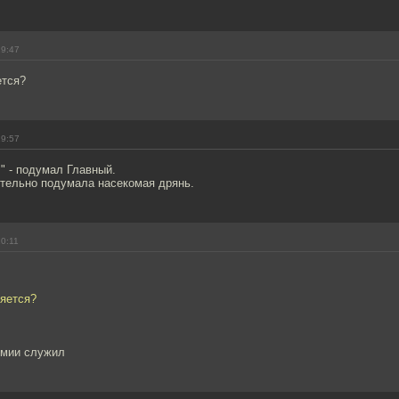
19:47
ется?
19:57
" - подумал Главный.
ительно подумала насекомая дрянь.
20:11
яется?
рмии служил