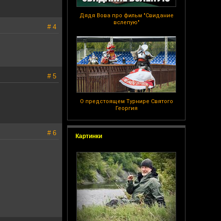
Дядя Вова про фильм "Свидание
вслепую"
# 4
# 5
О предстоящем Турнире Святого
Георгия
# 6
Картинки