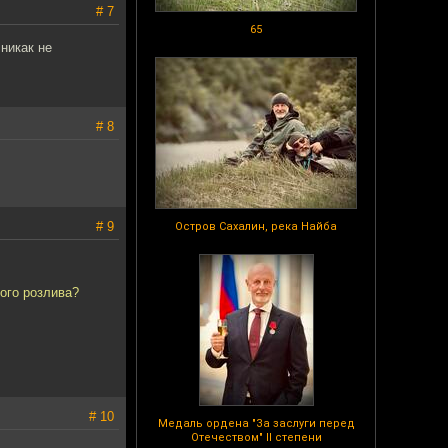
# 7
65
 никак не
# 8
# 9
Остров Сахалин, река Найба
ого розлива?
# 10
Медаль ордена "За заслуги перед
Отечеством" II степени