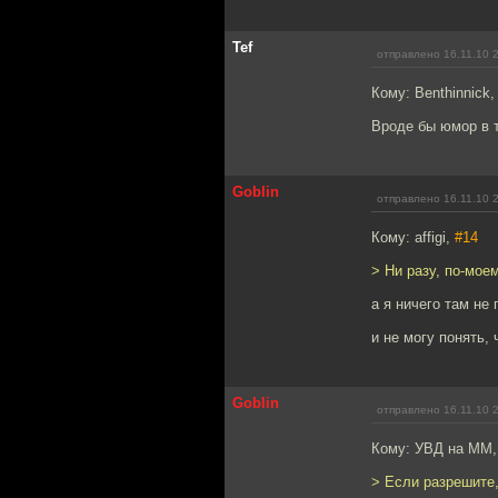
Tef
отправлено 16.11.10 
Кому: Benthinnick
Вроде бы юмор в то
Goblin
отправлено 16.11.10 
Кому: affigi,
#14
> Ни разу, по-мое
а я ничего там не
и не могу понять, 
Goblin
отправлено 16.11.10 
Кому: УВД на ММ
> Если разрешите,