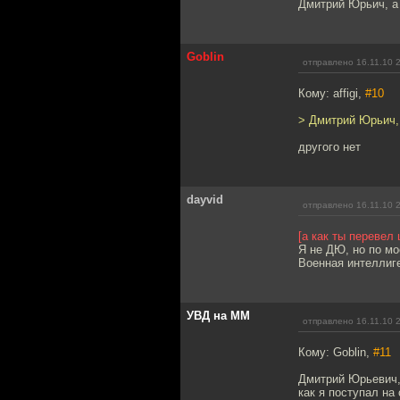
Дмитрий Юрьич, а
Goblin
отправлено 16.11.10 
Кому: affigi,
#10
> Дмитрий Юрьич,
другого нет
dayvid
отправлено 16.11.10 
[а как ты перевел 
Я не ДЮ, но по мо
Военная интеллиг
УВД на ММ
отправлено 16.11.10 
Кому: Goblin,
#11
Дмитрий Юрьевич, 
как я поступал на