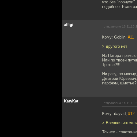
что без "порнухи"
подобное. Если ра
affigi
отправлено 16.11.10 
Кому: Goblin,
#11
> другого нет
Из Питера прямые
Или по твоей путе
Третье?!!!
Ни разу, по-моему
Дмитрий Юрьевич,
парфюм, шмотье? 
KatyKat
отправлено 16.11.10 
Кому: dayvid,
#12
> Военная интелли
Точнее - сочетани