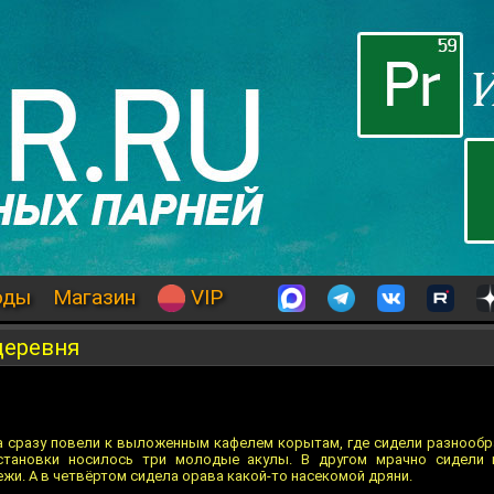
оды
Магазин
VIP
деревня
а сразу повели к выложенным кафелем корытам, где сидели разнооб
становки носилось три молодые акулы. В другом мрачно сидели 
жи. А в четвёртом сидела орава какой-то насекомой дряни.