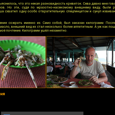
снилось, что это некая разновидность креветок. Сева давно мне гов
ов. Но эти, судя по мразотно-насекомому внешнему виду, были 
ша схватил одну особо отвратительную спецпинцетом и сунул извив
ние сожрать именно их. Само собой, был заказан килограмм. После
масло, внешний вид их стал несколько более аппетитным. А уж как п
 моё почтение. Килограмм ушёл незаметно.
вня