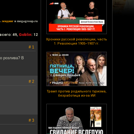
ь
лендинг
в megagroup.ru
всего: 49,
Goblin
: 12
Хроники русской революции, часть
1: Революция 1905–1907 гг.
# 1
о розлива? В
# 2
Трамп против родильного туризма,
безработица из-за ИИ
# 3