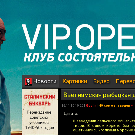
Картинки
Видео
Перев
Новости
Вьетнамская рыбацкая 
16.11.10 19:20 |
Goblin
|
49 комментариев
»
Цитата:
В заведении сельского общепит
твари. В одном корыте без о
ощетинились иголками морские е