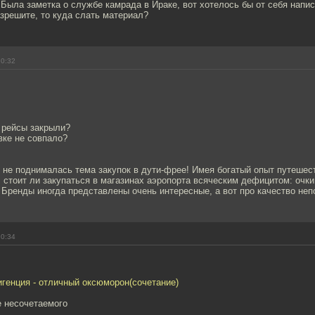
. Была заметка о службе камрада в Ираке, вот хотелось бы от себя напис
зрешите, то куда слать материал?
20:32
 рейсы закрыли?
вке не совпало?
, не поднималась тема закупок в дути-фрее! Имея богатый опыт путешест
 стоит ли закупаться в магазинах аэропорта всяческим дефицитом: очк
Бренды иногда представлены очень интересные, а вот про качество неп
20:34
генция - отличный оксюморон(сочетание)
е несочетаемого