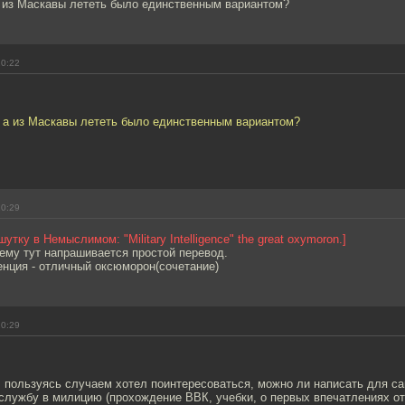
 из Маскавы лететь было единственным вариантом?
20:22
 а из Маскавы лететь было единственным вариантом?
20:29
шутку в Немыслимом: "Military Intelligence" the great oxymoron.]
ему тут напрашивается простой перевод.
енция - отличный оксюморон(сочетание)
20:29
пользуясь случаем хотел поинтересоваться, можно ли написать для сай
 службу в милицию (прохождение ВВК, учебки, о первых впечатлениях о