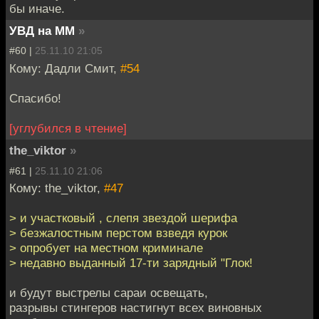
бы иначе.
УВД на ММ
»
#60 |
25.11.10 21:05
Кому: Дадли Смит,
#54
Спасибо!
[углубился в чтение]
the_viktor
»
#61 |
25.11.10 21:06
Кому: the_viktor,
#47
> и участковый , слепя звездой шерифа
> безжалостным перстом взведя курок
> опробует на местном криминале
> недавно выданный 17-ти зарядный "Глок!
и будут выстрелы сараи освещать,
разрывы стингеров настигнут всех виновных