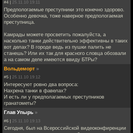
#4 |
25.11.10 19:11
Предпологаемые преступники это конечно здорово.
Особенно девочка, тоже наверное предпологаемая
преступница.
Камрады можете просветить пожалуйста, а
насколько танки действительно эффективны в таких
вот делах? В городе ведь из пушки палить не
станешь? Или их так для красного словца обозвали
а на самом деле имеются ввиду БТРы?
Вольдеморт
»
#5 |
25.11.10 19:12
Интересуют ровно два вопроса:
Нахрена танки в фавелах?
И есть ли у предполагаемых преступников
гранатометы?
Глав Упырь
»
#6 |
25.11.10 19:13
Сегодня, был на Всероссийской видеоконфиренции