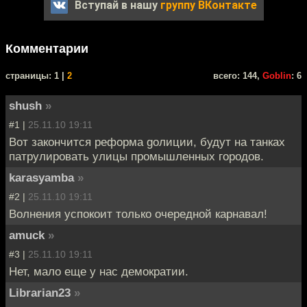
Вступай в нашу
группу ВКонтакте
Комментарии
cтраницы: 1 |
2
всего: 144,
Goblin
: 6
shush
»
#1 |
25.11.10 19:11
Вот закончится реформа gолиции, будут на танках
патрулировать улицы промышленных городов.
karasyamba
»
#2 |
25.11.10 19:11
Волнения успокоит только очередной карнавал!
amuck
»
#3 |
25.11.10 19:11
Нет, мало еще у нас демократии.
Librarian23
»