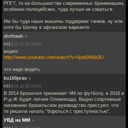
РПГ7, то на большинстве современных бронемашин,
особенно полицейских, туда лучше не соваться
Им бы туда наши машины поддержки танков, ну или
хотя бы Шилку в афганском варианте
dicthash
»
#32 |
25.11.10 19:50
видео:
http://www.youtube.com/watch?v=0jnb00I6a3U
это надо видеть
ko100prav
»
#33 |
25.11.10 19:50
В 2014 Бразилия принимает ЧМ по футболу, в 2016 в
Р-д-Ж будет летняя Олимпиада. Видно спортивные
чиновники бразильское руководство прессуют, что
те решили начать "бороться с преступностью".
УВД на ММ
»
#34 |
25.11.10 19:50