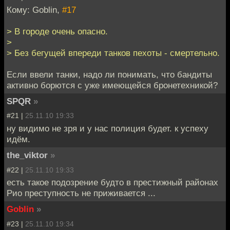
Кому: Goblin,
#17
> В городе очень опасно.
>
> Без бегущей впереди танков пехоты - смертельно.
Если ввели танки, надо ли понимать, что бандиты
активно борются с уже имеющейся бронетехникой?
SPQR
»
#21 |
25.11.10 19:33
ну видимо не зря и у нас полиция будет. к успеху
идём.
the_viktor
»
#22 |
25.11.10 19:33
есть такое подозрение будто в престижный районах
Рио преступность не приживается ...
Goblin
»
#23 |
25.11.10 19:34