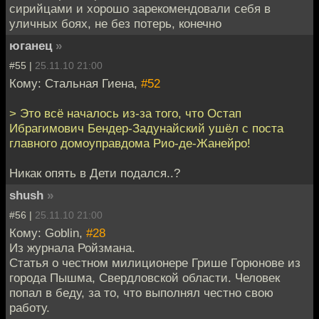
сирийцами и хорошо зарекомендовали себя в
уличных боях, не без потерь, конечно
юганец
»
#55 |
25.11.10 21:00
Кому: Стальная Гиена,
#52
> Это всё началось из-за того, что Остап
Ибрагимович Бендер-Задунайский ушёл с поста
главного домоуправдома Рио-де-Жанейро!
Никак опять в Дети подался..?
shush
»
#56 |
25.11.10 21:00
Кому: Goblin,
#28
Из журнала Ройзмана.
Статья о честном милиционере Грише Горюнове из
города Пышма, Свердловской области. Человек
попал в беду, за то, что выполнял честно свою
работу.