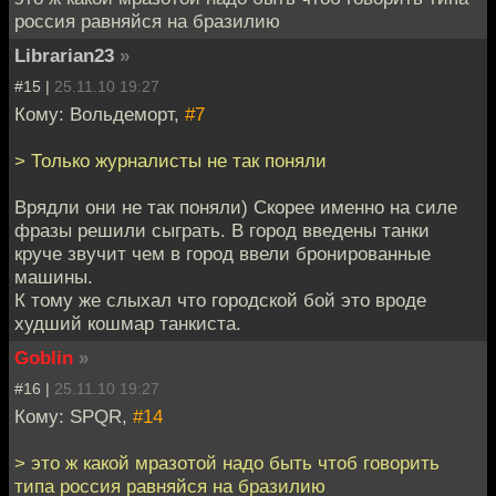
россия равняйся на бразилию
Librarian23
»
#15 |
25.11.10 19:27
Кому: Вольдеморт,
#7
> Только журналисты не так поняли
Врядли они не так поняли) Скорее именно на силе
фразы решили сыграть. В город введены танки
круче звучит чем в город ввели бронированные
машины.
К тому же слыхал что городской бой это вроде
худший кошмар танкиста.
Goblin
»
#16 |
25.11.10 19:27
Кому: SPQR,
#14
> это ж какой мразотой надо быть чтоб говорить
типа россия равняйся на бразилию