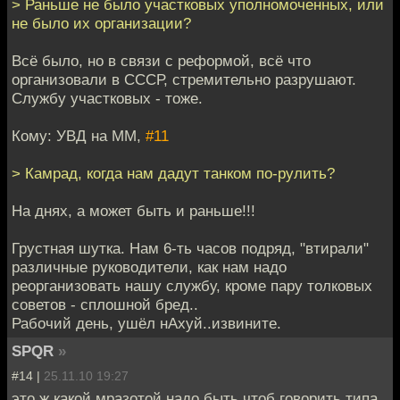
> Раньше не было участковых уполномоченных, или
не было их организации?
Всё было, но в связи с реформой, всё что
организовали в СССР, стремительно разрушают.
Службу участковых - тоже.
Кому: УВД на ММ,
#11
> Камрад, когда нам дадут танком по-рулить?
На днях, а может быть и раньше!!!
Грустная шутка. Нам 6-ть часов подряд, "втирали"
различные руководители, как нам надо
реорганизовать нашу службу, кроме пару толковых
советов - сплошной бред..
Рабочий день, ушёл нАхуй..извините.
SPQR
»
#14 |
25.11.10 19:27
это ж какой мразотой надо быть чтоб говорить типа