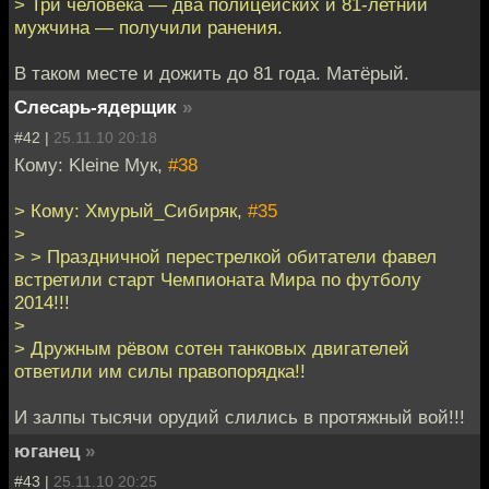
> Три человека — два полицейских и 81-летний
мужчина — получили ранения.
В таком месте и дожить до 81 года. Матёрый.
Слесарь-ядерщик
»
#42 |
25.11.10 20:18
Кому: Kleine Мук,
#38
> Кому: Хмурый_Сибиряк,
#35
>
> > Праздничной перестрелкой обитатели фавел
встретили старт Чемпионата Мира по футболу
2014!!!
>
> Дружным рёвом сотен танковых двигателей
ответили им силы правопорядка!!
И залпы тысячи орудий слились в протяжный вой!!!
юганец
»
#43 |
25.11.10 20:25