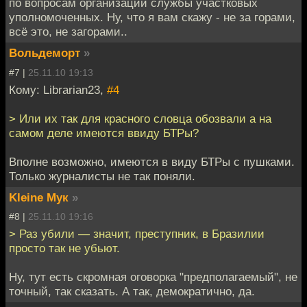
по вопросам организации службы участковых
уполномоченных. Ну, что я вам скажу - не за горами,
всё это, не загорами..
Вольдеморт
»
#7 |
25.11.10 19:13
Кому: Librarian23,
#4
> Или их так для красного словца обозвали а на
самом деле имеются ввиду БТРы?
Вполне возможно, имеются в виду БТРы с пушками.
Только журналисты не так поняли.
Kleine Мук
»
#8 |
25.11.10 19:16
> Раз убили — значит, преступник, в Бразилии
просто так не убьют.
Ну, тут есть скромная оговорка "предполагаемый", не
точный, так сказать. А так, демократично, да.