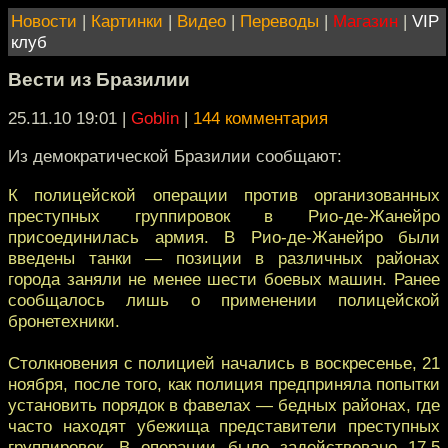
Новости
|
Картинки
|
Видео
|
Переводы
|
Магазин
|
VIP
клуб
Вести из Бразилии
25.11.10 19:01
|
Goblin
|
144 комментария
Из демократической Бразилии сообщают:
К полицейской операции против организованных
преступных группировок в Рио-де-Жанейро
присоединилась армия. В Рио-де-Жанейро были
введены танки — позиции в различных районах
города заняли не менее шести боевых машин. Ранее
сообщалось лишь о применении полицейской
бронетехники.
Столкновения с полицией начались в воскресенье, 21
ноября, после того, как полиция предприняла попытки
установить порядок в фавелах — бедных районах, где
часто находят убежища представители преступных
группировок. В операции было задействовано 17,5