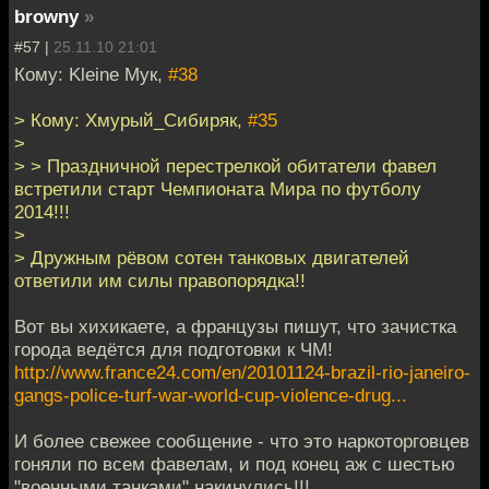
browny
»
#57 |
25.11.10 21:01
Кому: Kleine Мук,
#38
> Кому: Хмурый_Сибиряк,
#35
>
> > Праздничной перестрелкой обитатели фавел
встретили старт Чемпионата Мира по футболу
2014!!!
>
> Дружным рёвом сотен танковых двигателей
ответили им силы правопорядка!!
Вот вы хихикаете, а французы пишут, что зачистка
города ведётся для подготовки к ЧМ!
http://www.france24.com/en/20101124-brazil-rio-janeiro-
gangs-police-turf-war-world-cup-violence-drug...
И более свежее сообщение - что это наркоторговцев
гоняли по всем фавелам, и под конец аж с шестью
"военными танками" накинулись!!!