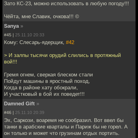
Зато КС-23, можно использовать в любую погоду!!!
Чёйта, мне Славик, очкова!!! ©
Sanya
»
#45 |
25.11.10 20:33
Кому: Слесарь-ядерщик,
#42
> И залпы тысячи орудий слились в протяжный
вой!!!
Гремя огнем, сверкая блеском стали
Пойдут машины в яростный поход,
Когда в районе хату обокрали,
И участковый в бой их поведет!!!
Damned Gift
»
#46 |
25.11.10 20:39
Эх, Саркози, воаремя не сообразил. Вот ввел бы
танки в арабские кварталы и Париж бы не горел. А
он только и может что грузинам отдых портить.