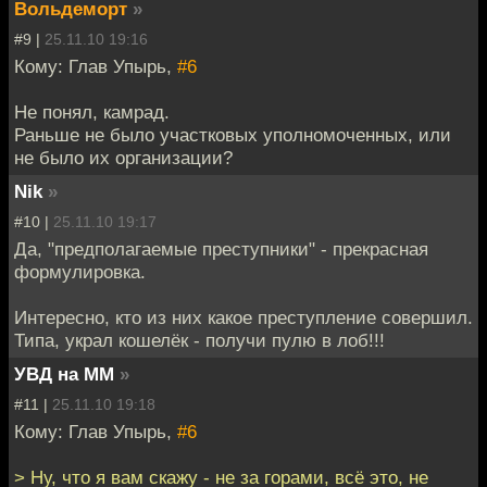
Вольдеморт
»
#9 |
25.11.10 19:16
Кому: Глав Упырь,
#6
Не понял, камрад.
Раньше не было участковых уполномоченных, или
не было их организации?
Nik
»
#10 |
25.11.10 19:17
Да, "предполагаемые преступники" - прекрасная
формулировка.
Интересно, кто из них какое преступление совершил.
Типа, украл кошелёк - получи пулю в лоб!!!
УВД на ММ
»
#11 |
25.11.10 19:18
Кому: Глав Упырь,
#6
> Ну, что я вам скажу - не за горами, всё это, не