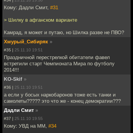
Кому: Дадли Смит,
#31
> Шилку в афганском варианте
Камрад, я может и путаю, но Шилка разве не ПВО?
Хмурый_Сибиряк
»
#35 |
25.11.10 19:51
Праздничной перестрелкой обитатели фавел
встретили старт Чемпионата Мира по футболу
2014!!!
KO-Skif
»
#36 |
25.11.10 19:51
а если у босых наркобаронов тоже есть танки и
самолеты????? это что же - конец демократии???
Дадли Смит
»
#37 |
25.11.10 19:55
Кому: УВД на ММ,
#34