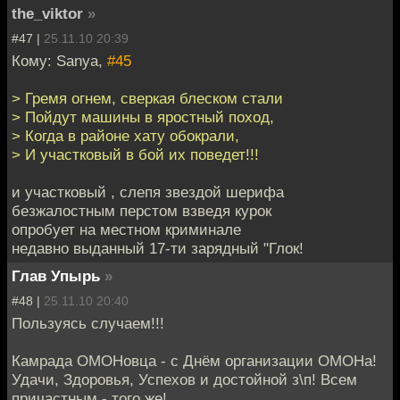
the_viktor
»
#47 |
25.11.10 20:39
Кому: Sanya,
#45
> Гремя огнем, сверкая блеском стали
> Пойдут машины в яростный поход,
> Когда в районе хату обокрали,
> И участковый в бой их поведет!!!
и участковый , слепя звездой шерифа
безжалостным перстом взведя курок
опробует на местном криминале
недавно выданный 17-ти зарядный "Глок!
Глав Упырь
»
#48 |
25.11.10 20:40
Пользуясь случаем!!!
Камрада ОМОНовца - с Днём организации ОМОНа!
Удачи, Здоровья, Успехов и достойной з\п! Всем
причастным - того же!