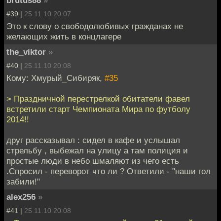
brutus88
»
#39 |
25.11.10 20:07
Это к слову о свободолюбивых гражданах не
желающих жить в концлагере
the_viktor
»
#40 |
25.11.10 20:08
Кому: Хмурый_Сибиряк,
#35
> Праздничной перестрелкой обитатели фавел
встретили старт Чемпионата Мира по футболу
2014!!
друг рассказывал : сидел в кафе и услышал
стрельбу , выбежал на улицу а там полиция и
простые люди в небо шмаляют из чего есть
.Спросил - переворот что ли ? Ответили - "наши гол
забили!"
alex256
»
#41 |
25.11.10 20:08