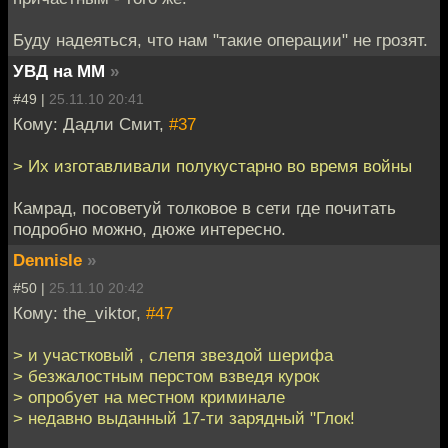
Буду надеяться, что нам "такие операции" не грозят.
УВД на ММ
»
#49 |
25.11.10 20:41
Кому: Дадли Смит,
#37
> Их изготавливали полукустарно во время войны
Камрад, посоветуй толковое в сети где почитать
подробно можно, дюже интересно.
Dennisle
»
#50 |
25.11.10 20:42
Кому: the_viktor,
#47
> и участковый , слепя звездой шерифа
> безжалостным перстом взведя курок
> опробует на местном криминале
> недавно выданный 17-ти зарядный "Глок!