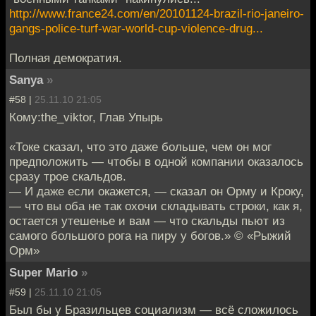
http://www.france24.com/en/20101124-brazil-rio-janeiro-
gangs-police-turf-war-world-cup-violence-drug...
Полная демократия.
Sanya
»
#58 |
25.11.10 21:05
Кому:the_viktor, Глав Упырь
«Токе сказал, что это даже больше, чем он мог
предположить — чтобы в одной компании оказалось
сразу трое скальдов.
— И даже если окажется, — сказал он Орму и Кроку,
— что вы оба не так охочи складывать строки, как я,
остается утешенье и вам — что скальды пьют из
самого большого рога на пиру у богов.» © «Рыжий
Орм»
Super Mario
»
#59 |
25.11.10 21:05
Был бы у Бразильцев социализм — всё сложилось