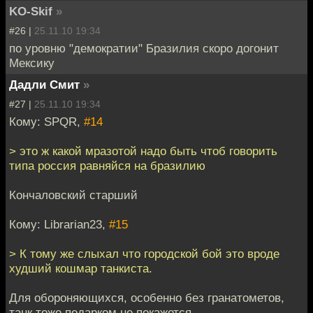
KO-Skif
»
#26 |
25.11.10 19:34
по уровню "демократии" Бразилия скоро догонит
Мексику
Дадли Смит
»
#27 |
25.11.10 19:34
Кому: SPQR,
#14
> это ж какой мразотой надо быть чтоб говорить
типа россия равняйся на бразилию
Кончаловский старший
Кому: Librarian23,
#15
> К тому же слыхал что городской бой это вроде
худший кошмар танкиста.
Для обороняющихся, особенно без гранатометов,
танк тоже подарком не покажется