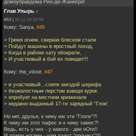
домоуправдома Рио-де-Жанейро!
Глав Упырь
»
#53 |
25.11.10 20:56
Кому: Sanya,
#45
> Гремя огнем, сверкая блеском стали
> Пойдут машины в яростный поход,
> Когда в районе хату обокрали,
> И участковый в бой их поведет!!!
Кому: the_viktor,
#47
> и участковый , слепя звездой шерифа
> безжалостным перстом взведя курок
> опробует на местном криминале
> недавно выданный 17-ти зарядный "Глок!
Но нет, друзья, к чему им эти "Глоги"?!
К чему им этот пафос и к чему замес?!
Ведь, есть у них - у кажого - две нОги!!
И этими ногами - нам дадут "процесс"!!!