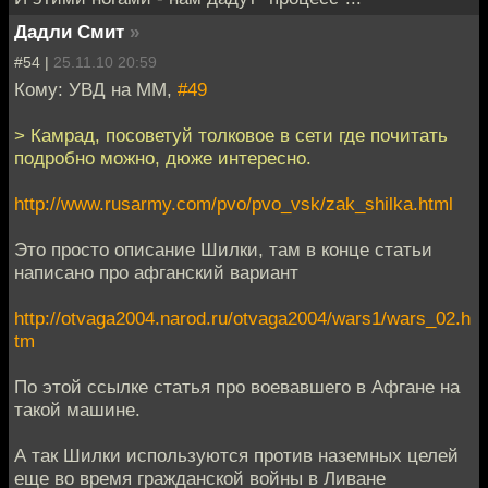
Дадли Смит
»
#54 |
25.11.10 20:59
Кому: УВД на ММ,
#49
> Камрад, посоветуй толковое в сети где почитать
подробно можно, дюже интересно.
http://www.rusarmy.com/pvo/pvo_vsk/zak_shilka.html
Это просто описание Шилки, там в конце статьи
написано про афганский вариант
http://otvaga2004.narod.ru/otvaga2004/wars1/wars_02.h
tm
По этой ссылке статья про воевавшего в Афгане на
такой машине.
А так Шилки используются против наземных целей
еще во время гражданской войны в Ливане