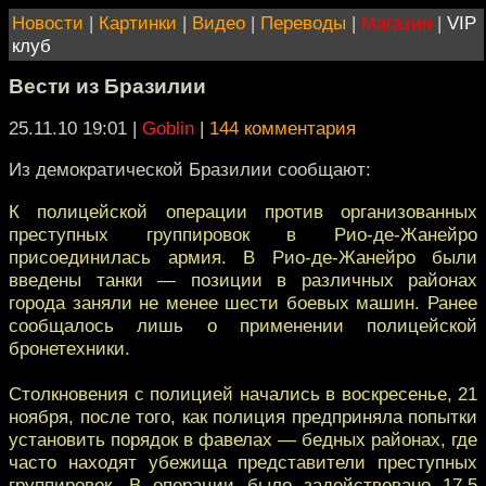
Новости
|
Картинки
|
Видео
|
Переводы
|
Магазин
|
VIP
клуб
Вести из Бразилии
25.11.10 19:01
|
Goblin
|
144 комментария
Из демократической Бразилии сообщают:
К полицейской операции против организованных
преступных группировок в Рио-де-Жанейро
присоединилась армия. В Рио-де-Жанейро были
введены танки — позиции в различных районах
города заняли не менее шести боевых машин. Ранее
сообщалось лишь о применении полицейской
бронетехники.
Столкновения с полицией начались в воскресенье, 21
ноября, после того, как полиция предприняла попытки
установить порядок в фавелах — бедных районах, где
часто находят убежища представители преступных
группировок. В операции было задействовано 17,5