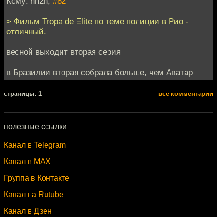
Кому: hh2n,
#82
> Фильм Tropa de Elite по теме полиции в Рио -
отличный.
весной выходит вторая серия
в Бразилии вторая собрала больше, чем Аватар
cтраницы: 1
все комментарии
полезные ссылки
Канал в Telegram
Канал в MAX
Группа в Контакте
Канал на Rutube
Канал в Дзен