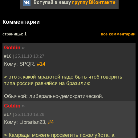
Вступай в нашу
группу ВКонтакте
Комментарии
cтраницы: 1
все комментарии
Goblin
»
#16 |
25.11.10 19:27
Кому: SPQR,
#14
> это ж какой мразотой надо быть чтоб говорить
типа россия равняйся на бразилию
Обычной: либерально-демократической.
Goblin
»
#17 |
25.11.10 19:28
Кому: Librarian23,
#4
> Камрады можете просветить пожалуйста, а