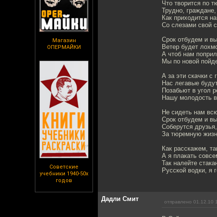
Что творится по т
Трудно, граждане,
Как приходится н
Со слезами свой с
Срок отбудем и в
Магазин
Ветер будет лохмо
ОПЕРМАЙКИ
А чтоб нам поприл
Мы по новой пойд
А за эти скачки с
Нас легавые будут
Позабьют в угол р
Нашу молодость в
Не сидеть нам вс
Срок отбудем и в
Соберутся друзья
За тюремную жизн
Как расскажем, та
А я плакать совсе
Так налейте стака
Советские
Русской водки, я 
учебники 1940-50х
годов
Дадли Смит
отправлено 01.12.10 