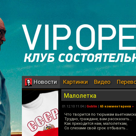
Картинки
Видео
Перев
Новости
Малолетка
01.12.10 11:04 |
Goblin
|
65 комментариев
»
Что творится по тюрьмам вьетнамск
Трудно, граждане, вам рассказать...
Как приходится нам, малолеткам,
Со слезами свой срок отбывать...