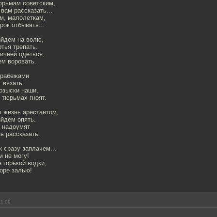
юрьмам советским,
 вам рассказать...
ам, малолеткам,
рок отбывать...
ыйдем на волю,
тья трепать.
ичней одеться,
ем воровать.
 грабежами
 вязать.
озыски наши,
 тюрьмах гноят.
ю жизнь арестантом,
ыйдем опять.
, надоумят
ь рассказать.
к сразу заплачем...
м не могу!
н горькой водки,
горе залью!
11:09