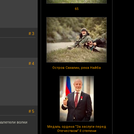
65
# 3
# 4
Остров Сахалин, река Найба
# 5
налетели волки
Медаль ордена "За заслуги перед
Отечеством" II степени