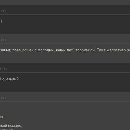
11:15
)
11:17
забыт, позаброшен с молодых, юных лет" вспомнили. Тоже жалостиво о
11:17
й обезьян?
11:19
ыл:
ткой немало,
 изучил.