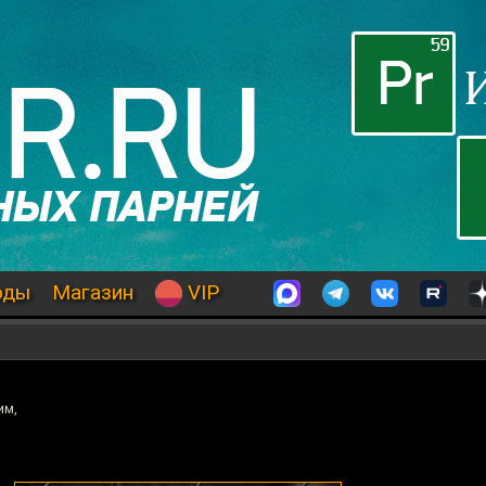
оды
Магазин
VIP
им,