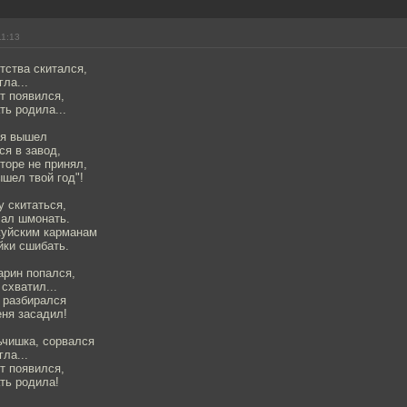
11:13
тства скитался,
ла...
ет появился,
ть родила...
 я вышел
я в завод,
торе не принял,
ышел твой год"!
у скитаться,
чал шмонать.
жуйским карманам
йки сшибать.
арин попался,
схватил...
 разбирался
еня засадил!
ьчишка, сорвался
ла...
ет появился,
ть родила!