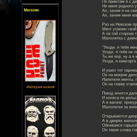
По приютам я с де
Не имея родного у
Магазин
Ах, зачем я на св
Ах, зачем меня ма
Раз на Невском пр
Мент угрюмо свой 
А на той стороне 
Малолетка с девчо
"Уходи, я тебя нен
Уходи, я тебя не 
Ты же вор, ну а я
Уходи, я комсорга
И ушел тот парниш
Он на мокрое дел
Налетели менты, 
Он на север этап
Империя ножей
Поезд мчится дал
И колеса по рельс
А в вагоне, проку
Малолетки за жизн
Открываются двер
А в дверях малоле
Обливаяся горько
Он такие слова го