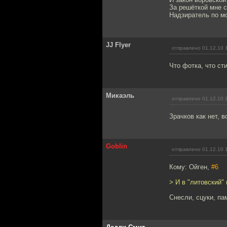
За решёткой мне с
Надзиратель по м
JJ Flyer
отправлено 01.12.10 
Что фотка, что сти
Микаэль
отправлено 01.12.10 
Зрачков как нет, в
Goblin
отправлено 01.12.10 
Кому: Ойген,
#6
> И в "литовский"
Снесли, сцуки, па