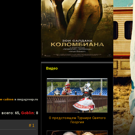
Видео
ие сайтов
в megagroup.ru
всего: 65,
Goblin
: 8
О предстоящем Турнире Святого
Георгия
# 1