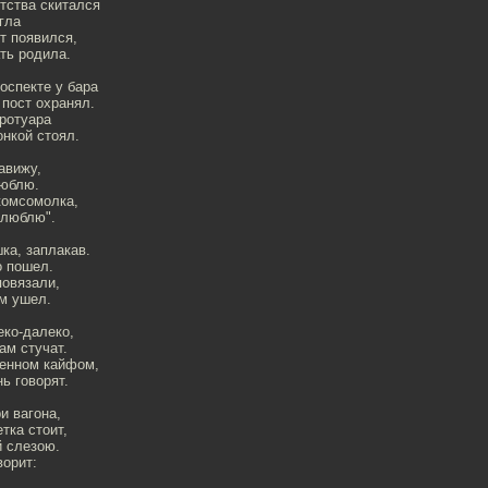
тства скитался
гла
ет появился,
ть родила.
оспекте у бара
пост охранял.
тротуара
нкой стоял.
авижу,
люблю.
 комсомолка,
 люблю".
ка, заплакав.
о пошел.
повязали,
ом ушел.
еко-далеко,
ам стучат.
ренном кайфом,
ь говорят.
и вагона,
тка стоит,
й слезою.
ворит: