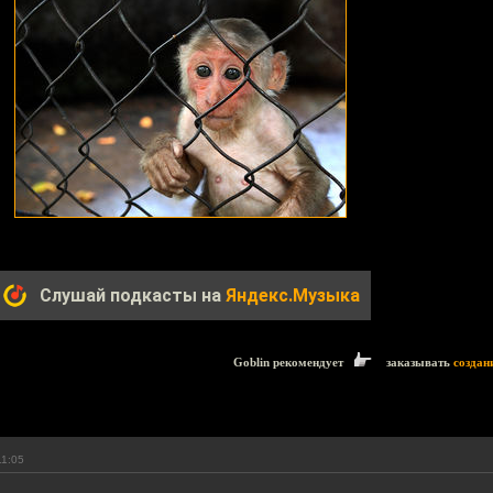
Слушай подкасты на
Яндекс.Музыка
Goblin рекомендует
заказывать
создан
11:05