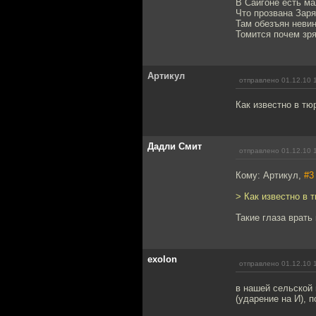
В Сайгоне есть м
Что прозвана Заря
Там обезъян неви
Томится почем зря
Артикул
отправлено 01.12.10 
Как известно в тю
Дадли Смит
отправлено 01.12.10 
Кому: Артикул,
#3
> Как известно в 
Такие глаза врать 
exolon
отправлено 01.12.10 
в нашей сельской 
(ударение на И), 