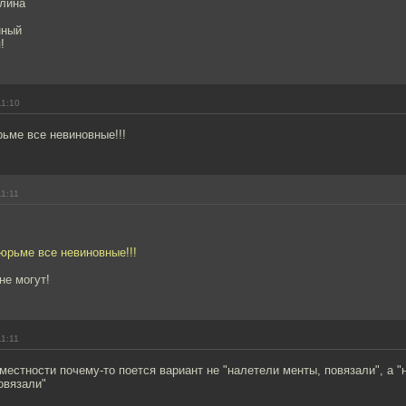
алина
нный
!
11:10
рьме все невиновные!!!
11:11
тюрьме все невиновные!!!
не могут!
11:11
местности почему-то поется вариант не "налетели менты, повязали", а "
повязали"