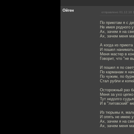
Ойген
отправлено 01.12.10 
По приютам я с де
Не имея родного уг
Ах, зачем я на св
Ах, зачем меня ма
А когда из приюта
И пошел наниматьс
Меня мастер в кон
Говорит, что "не в
И пошел я по свет
По карманам я на
По чужим, по бур
Стал рубли и копе
Осторожный раз б
Меня за ухо цепко 
Тут недолго судья
И в "литовский" м
Из тюрьмы я, мал
И опять не имею уг
Ах, зачем я на св
Ах, зачем меня ма