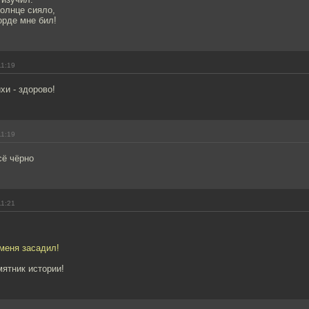
олнце сияло,
орде мне бил!
11:19
хи - здорово!
11:19
сё чёрно
11:21
 меня засадил!
мятник истории!