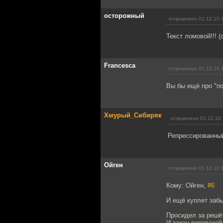
осторожный
отправлено 01.12.10 
Текст ломовой!!! (с
Francesca
отправлено 01.12.10 
Вы бы ещё про "по
Хмурый_Сибиряк
отправлено 01.12.10 
Репрессированны
Ойген
отправлено 01.12.10 
Кому: Ойген,
#6
И ещё куплет заб
Просидел за решё
И закон воровской