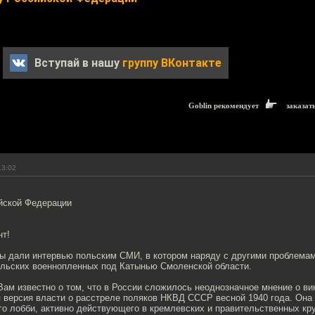
Вступай в нашу
группу ВКонтакте
Goblin рекомендует
заказат
13:02
йской Федерации
нт!
ы дали интервью польским СМИ, в котором наряду с другими проблемам
ольских военнопленных под Катынью Смоленской области.
Вам известно о том, что в России сложилось неоднозначное мнение о ви
 версия власти о расстреле поляков НКВД СССР весной 1940 года. Она
о лобби, активно действующего в кремлевских и правительственных кру