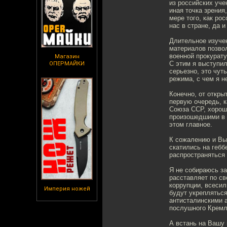
из российских уче
иная точка зрения
мере того, как ро
нас в стране, да и
Длительное изучен
материалов позво
военной прокурат
Магазин
С этим я выступил
ОПЕРМАЙКИ
серьезно, это чут
режима, с чем я н
Конечно, от откры
первую очередь, к
Союза ССР, хорош
произошедшими в К
этом главное.
К сожалению и Вы,
скатились на геб
распространяться 
Я не собираюсь за
расставляет по с
коррупции, всесил
Империя ножей
будут укрепляться
антисталинскими 
послушного Кремл
А встань на Вашу 