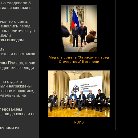
, но следовало бы
а их виновными в
чая того сама,
звинялись перед
блечь политическую
гибели
угим выводам.
ать
иков и советников.
Медаль ордена "За заслуги перед
Отечеством" II степени
лям Польша, и они
 годов живые люди
 на отдых в
 были награждены
праве и практике,
оятельным, не
следованием
, так до конца и не
РВИО
 пулями из