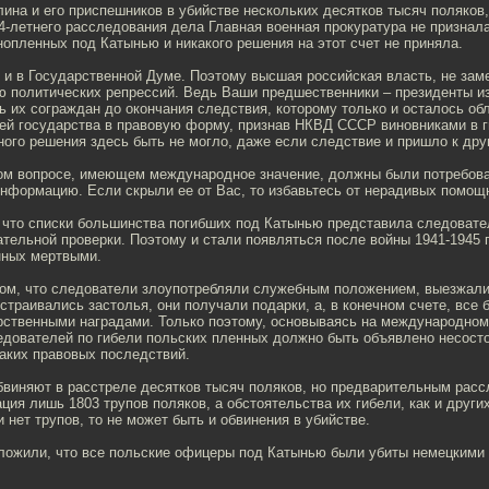
ина и его приспешников в убийстве нескольких десятков тысяч поляков
14-летнего расследования дела Главная военная прокуратура не признал
опленных под Катынью и никакого решения на этот счет не приняла.
и в Государственной Думе. Поэтому высшая российская власть, не заме
зю политических репрессий. Ведь Ваши предшественники – президенты и
ь их сограждан до окончания следствия, которому только и осталось о
ей государства в правовую форму, признав НКВД СССР виновниками в 
ого решения здесь быть не могло, даже если следствие и пришло к др
ом вопросе, имеющем международное значение, должны были потребов
формацию. Если скрыли ее от Вас, то избавьтесь от нерадивых помощн
 что списки большинства погибших под Катынью представила следовате
ательной проверки. Поэтому и стали появляться после войны 1941-1945
нных мертвыми.
том, что следователи злоупотребляли служебным положением, выезжали
страивались застолья, они получали подарки, а, в конечном счете, все
рственными наградами. Только поэтому, основываясь на международном 
едователей по гибели польских пленных должно быть объявлено несост
ких правовых последствий.
бвиняют в расстреле десятков тысяч поляков, но предварительным рас
ция лишь 1803 трупов поляков, а обстоятельства их гибели, как и других
 нет трупов, то не может быть и обвинения в убийстве.
ложили, что все польские офицеры под Катынью были убиты немецкими