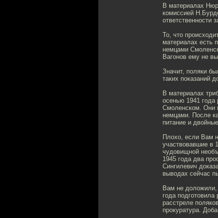
В материалах Нюр
комиссией Н.Бурде
ответственности з
То, что происходи
материалах есть п
немцами Смоленска
Вагонов ему не вы
Значит, поляки бы
таких показаний д
В материалах триб
осенью 1941 года 
Смоленском. Они п
немцами. После к
питание и двойные
Плохо, если Вам 
участвовавшие в 1
чудовищной необъ
1945 года два пр
Сингилевич доказ
выводах сейчас п
Вам не доложили,
года подготовила 
расстреле поляков
прокуратура. Доба