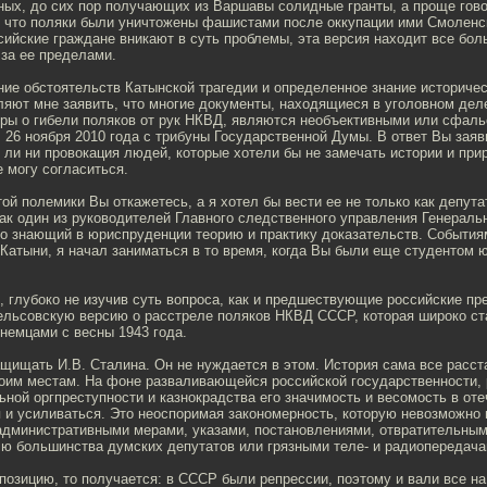
ных, до сих пор получающих из Варшавы солидные гранты, а проще говор
, что поляки были уничтожены фашистами после оккупации ими Смоленс
ссийские граждане вникают в суть проблемы, эта версия находит все бо
 за ее пределами.
ие обстоятельств Катынской трагедии и определенное знание историче
ляют мне заявить, что многие документы, находящиеся в уголовном дел
уры о гибели поляков от рук НКВД, являются необъективными или сфал
 26 ноября 2010 года с трибуны Государственной Думы. В ответ Вы заяви
ь ли ни провокация людей, которые хотели бы не замечать истории и при
е могу согласиться.
той полемики Вы откажетесь, а я хотел бы вести ее не только как депута
ак один из руководителей Главного следственного управления Генераль
о знающий в юриспруденции теорию и практику доказательств. События
атыни, я начал заниматься в то время, когда Вы были еще студентом ю
 глубоко не изучив суть вопроса, как и предшествующие российские пр
бельсовскую версию о расстреле поляков НКВД СССР, которая широко ст
немцами с весны 1943 года.
щищать И.В. Сталина. Он не нуждается в этом. История сама все расст
воим местам. На фоне разваливающейся российской государственности, 
ьной оргпреступности и казнокрадства его значимость и весомость в от
 и усиливаться. Это неоспоримая закономерность, которую невозможно 
административными мерами, указами, постановлениями, отвратительны
ю большинства думских депутатов или грязными теле- и радиопередача
позицию, то получается: в СССР были репрессии, поэтому и вали все н