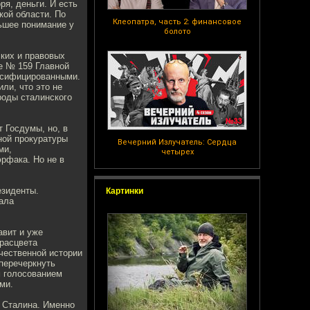
я, деньги. И есть
кой области. По
Клеопатра, часть 2: финансовое
льшее понимание у
болото
ских и правовых
е № 159 Главной
ьсифицированными.
ли, что это не
роды сталинского
т Госдумы, но, в
ной прокуратуры
Вечерний Излучатель: Сердца
ми,
четырех
рфака. Но не в
езиденты.
Картинки
ала
авит и уже
расцвета
ечественной истории
перечеркнуть
м голосованием
ми.
а Сталина. Именно