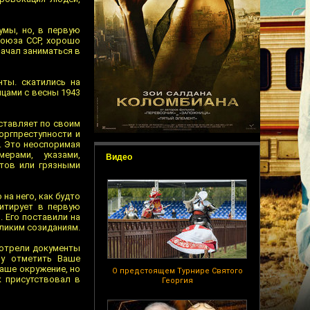
умы, но, в первую
Союза ССР, хорошо
ачал заниматься в
ты. скатились на
цами с весны 1943
сставляет по своим
оргпреступности и
я. Это неоспоримая
ерами, указами,
Видео
тов или грязными
 на него, как будто
итирует в первую
 Его поставили на
еликим созиданиям.
смотрели документы
зу отметить Ваше
Ваше окружение, но
О предстоящем Турнире Святого
к присутствовал в
Георгия