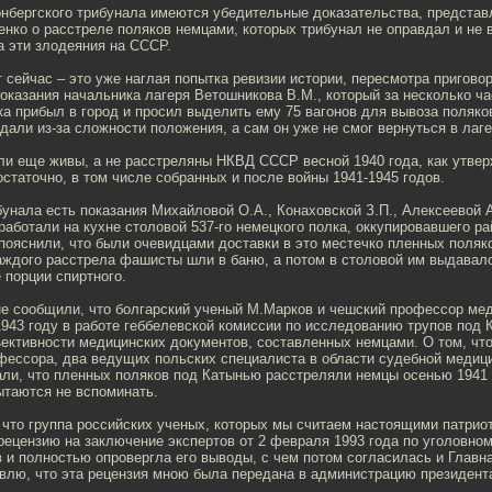
нбергского трибунала имеются убедительные доказательства, представ
нко о расстреле поляков немцами, которых трибунал не оправдал и не
а эти злодеяния на СССР.
т сейчас – это уже наглая попытка ревизии истории, пересмотра приговор
оказания начальника лагеря Ветошникова В.М., который за несколько ча
 прибыл в город и просил выделить ему 75 вагонов для вывоза поляков
дали из-за сложности положения, а сам он уже не смог вернуться в лаге
ли еще живы, а не расстреляны НКВД СССР весной 1940 года, как утвер
остаточно, в том числе собранных и после войны 1941-1945 годов.
унала есть показания Михайловой О.А., Конаховской З.П., Алексеевой А
работали на кухне столовой 537-го немецкого полка, оккупировавшего р
ояснили, что были очевидцами доставки в это местечко пленных поляко
аждого расстрела фашисты шли в баню, а потом в столовой им выдавал
 порции спиртного.
не сообщили, что болгарский ученый М.Марков и чешский профессор мед
943 году в работе геббелевской комиссии по исследованию трупов под 
ективности медицинских документов, составленных немцами. О том, что
офессора, два ведущих польских специалиста в области судебной медиц
али, что пленных поляков под Катынью расстреляли немцы осенью 1941 
ытаются не вспоминать.
 что группа российских ученых, которых мы считаем настоящими патрио
рецензию на заключение экспертов от 2 февраля 1993 года по уголовно
 и полностью опровергла его выводы, с чем потом согласилась и Главн
влю, что эта рецензия мною была передана в администрацию президент