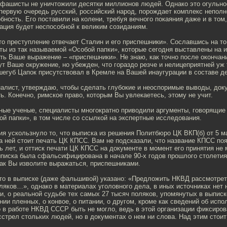
то фашисты не уничтожили десятки миллионов людей. Однако это огульн
первую очередь русский, российский народ, порождает комплекс неполн
ность. Его поставили на колени, требуя вечного покаяния даже и в том,
ация будет неспособной к великим созиданиям.
то преступление отвечает Сталин и его приспешники». Сославшись на то
ы из так называемой «Особой папки», которые сегодня выставлены на и
ть Ваше выражение – «приспешники». Не знаю, как точно после окончан
т Ваше окружение, но убежден, что гораздо резче и нелицеприятней уж 
егуб Цапок присутствовал в Кремле на Вашей инаугурации в составе де
налист, утверждаю, чтобы сделать глубокие и неоспоримые выводы, док
ть. Конечно, римское право, которым Вы увлекаетесь, этому не учит.
пные ученые, специалисты многократно приводили аргументы, говорящие
й папки», в том числе со ссылкой на экспертные исследования.
я ускользнуло то, что выписка из решения Политбюро ЦК ВКП(б) от 5 ма
а ней стоит печать ЦК КПСС. Вам не подсказали, что название КПСС по
ь лет, и оттиск печати ЦК КПСС на документе в момент его принятия не 
писка была сфальсифицирована в начале 90-х годов прошлого столети
как Вы изволите выражаться, приспешниками.
что в выписке (даже фальшивой) указано: «Предложить НКВД рассмотрет
яков…», однако в материалах уголовного дела, в иных источниках нет 
и, о реальной судьбе тех самых 27 тысяч поляков, упомянутых в выписке
ии пленных, о конвое, о питании, о другом, кроме как сведений об испо
о в работе НКВД СССР быть не могло, ведь в этой организации фиксиров
сстрел стольких людей, но в документах о нем ни слова. Над этим стоит