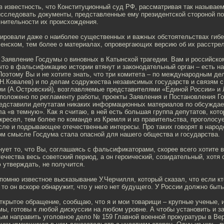
в известность, что Конституционный суд РФ, рассматривая так называем
исследовать документы, представленные ему президентской стороной п
мнительности их происхождения.
ировали даже о наиболее существенных и важных обстоятельствах гибе
енском, тем более о материалах, опровергающих версию об их расстр
 Заявление Госдумы о виновных в Катынской трагедии. Вам и российско
что в фальсификацию истории втянут и законодательный орган – есть на
Поэтому Вы и не хотите знать, что три комитета – по международным дел
Н.Ковалев) и по делам содружества независимых государств и связям с
ми (А.Островский), возглавляемые представителями «Единой России» и 
 положено по регламенту работы, проекты Заявления и Постановления Г
редставили депутатам никаких информационных материалов по обсуждае
а «в темную». Как я считаю, в ней есть большая группа депутатов, кото
кресел, тем более по команде из Кремля и из правительства, проголосу
сле и подрывающее отечественные интересы. Про таких говорят в наро
ом смысле Госдума стала опасной для нашего общества и государства.
ует то, что Вы, соглашаясь с фальсификаторами, скорее всего хотите 
ечества весь советский период, а он героический, созидательный, хотя
 утверждать, не получится.
апомню известное высказывание У.Черчилля, который сказал, что если кт
то он вскоре обнаружит, что у него нет будущего. У России должно быт
ткрытое обращение, сообщаю, что я и мои товарищи – крупные ученые,
ы, готовы к любой дискуссии на любом уровне. А чтобы установить и з
ым направить уголовное дело № 159 Главной военной прокуратуры в В