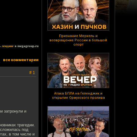
Признание Меркель и
возвращение России в большой
спорт
ь
лендинг
в megagroup.ru
все комментарии
# 1
Атака БПЛА на Геленджик и
открытие Ормузского пролива
и затронули и
новниках трагедии.
 сложилась под
гах, в том числе и