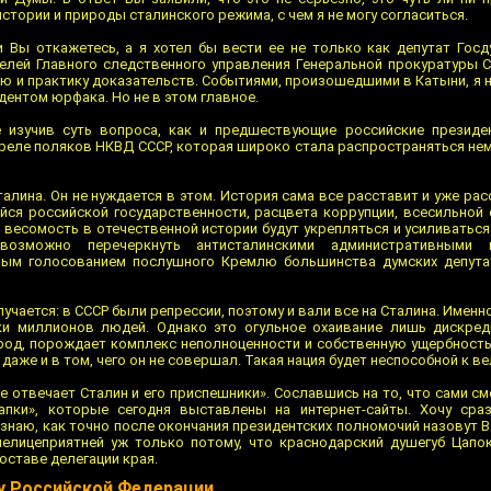
стории и природы сталинского режима, с чем я не могу согласиться.
 Вы откажетесь, а я хотел бы вести ее не только как депутат Госд
телей Главного следственного управления Генеральной прокуратуры 
ю и практику доказательств. Событиями, произошедшими в Катыни, я н
дентом юрфака. Но не в этом главное.
 изучив суть вопроса, как и предшествующие российские президен
реле поляков НКВД СССР, которая широко стала распространяться нем
талина. Он не нуждается в этом. История сама все расставит и уже ра
ся российской государственности, расцвета коррупции, всесильной 
 весомость в отечественной истории будут укрепляться и усиливатьс
возможно перечеркнуть антисталинскими административными м
ным голосованием послушного Кремлю большинства думских депута
учается: в СССР были репрессии, поэтому и вали все на Сталина. Именно
и миллионов людей. Однако это огульное охаивание лишь дискред
арод, порождает комплекс неполноценности и собственную ущербность.
 даже и в том, чего он не совершал. Такая нация будет неспособной к в
ие отвечает Сталин и его приспешники». Сославшись на то, что сами 
апки», которые сегодня выставлены на интернет-сайты. Хочу сра
знаю, как точно после окончания президентских полномочий назовут 
нелицеприятней уж только потому, что краснодарский душегуб Цапо
оставе делегации края.
у Российской Федерации