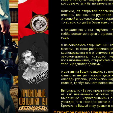
которые хотели бы не замечать и
Конечно, от открытой полемики
очередь, как один из руководи
знающий в юриспруденции теори
то время, когда Вы были еще сту
К сожалению и Вы, глубоко не
геббельсовскую версию о расст
года.
Я не собираюсь защищать И.В. С
местам. На фоне разваливающей
казнокрадства его значимость и
закономерность, которую не
постановлениями, отвратитель
теле- и радиопередачами.
А встань на Вашу позицию, то пол
фашисты не уничтожили десятк
очередь русский, российский н
колени, требуя вечного покаяния
Вы сказали: «За это преступлен
из так называемой «Особой п
выражение – «приспешники». Не 
убежден, что гораздо резче и 
Кремле на Вашей инаугурации в с
Открытое письмо Президент