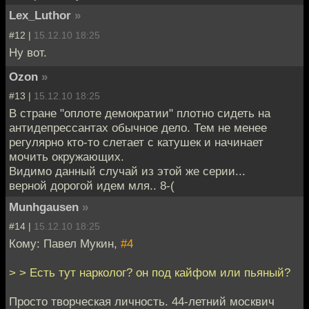
Lex_Luthor
»
#12 |
15.12.10 18:25
Ну вот.
Ozon
»
#13 |
15.12.10 18:25
В стране "оплоте демократии" плотно сидеть на
антидепрессантах обычное дело. Тем не менее
регулярно кто-то слетает с катушек и начинает
мочить окружающих.
Видимо данный случай из этой же серии...
верной дорогой идем мля.. 8-(
Munhgausen
»
#14 |
15.12.10 18:25
Кому: Павел Мукин,
#4
> > Есть тут нарколог? он под кайфом или пьяный?
Просто творческая личность. 44-летний москвич