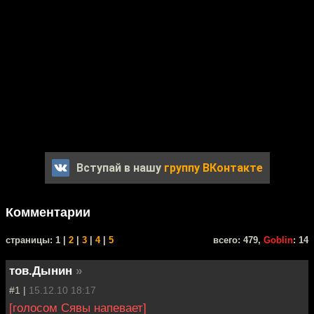
Вступай в нашу
группу ВКонтакте
Комментарии
cтраницы: 1 |
2
|
3
|
4
|
5
всего: 479,
Goblin
: 14
тов.Дынин
»
#1 |
15.12.10 18:17
[голосом Сявы напевает]