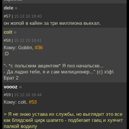
dele
»
#57 |
15.12.10 18:40
он жопой в кайен за три миллиона вьехал.
colt
»
#58 |
15.12.10 18:41
Кому: Goblin,
#36
:D
"- *c польским акцентом* Я пхо начальске...
- Да ладно тебе, я и сам милиционер..." (с) х\ф\
Брат 2
voooz
»
#59 |
15.12.10 18:44
Кому: colt,
#53
> Я не знаю устава их службы, но выглядит это все
как блядский цирк шапито - подбегает гаец и хуячит
палкой водилу