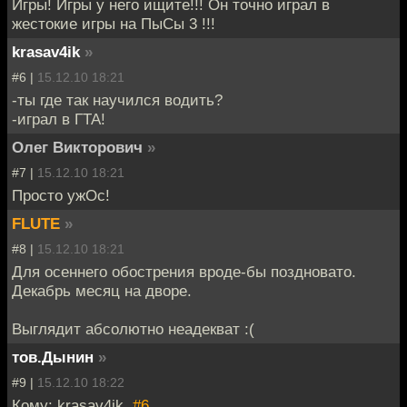
Игры! Игры у него ищите!!! Он точно играл в
жестокие игры на ПыСы 3 !!!
krasav4ik
»
#6 |
15.12.10 18:21
-ты где так научился водить?
-играл в ГТА!
Олег Викторович
»
#7 |
15.12.10 18:21
Просто ужОс!
FLUTE
»
#8 |
15.12.10 18:21
Для осеннего обострения вроде-бы поздновато.
Декабрь месяц на дворе.
Выглядит абсолютно неадекват :(
тов.Дынин
»
#9 |
15.12.10 18:22
Кому: krasav4ik,
#6