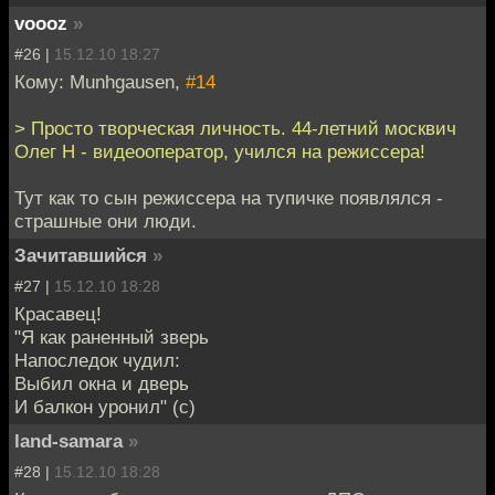
voooz
»
#26 |
15.12.10 18:27
Кому: Munhgausen,
#14
> Просто творческая личность. 44-летний москвич
Олег Н - видеооператор, учился на режиссера!
Тут как то сын режиссера на тупичке появлялся -
страшные они люди.
Зачитавшийся
»
#27 |
15.12.10 18:28
Красавец!
"Я как раненный зверь
Напоследок чудил:
Выбил окна и дверь
И балкон уронил" (с)
land-samara
»
#28 |
15.12.10 18:28