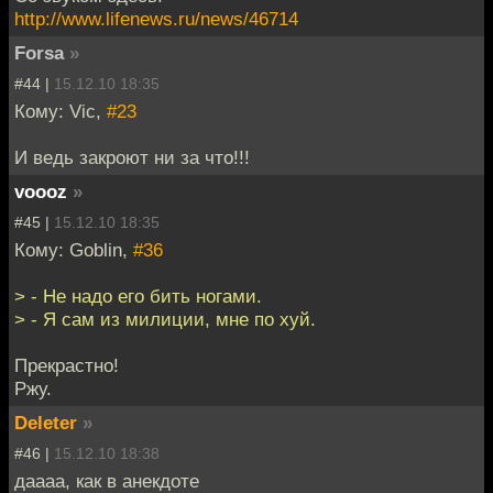
http://www.lifenews.ru/news/46714
Forsa
»
#44 |
15.12.10 18:35
Кому: Vic,
#23
И ведь закроют ни за что!!!
voooz
»
#45 |
15.12.10 18:35
Кому: Goblin,
#36
> - Не надо его бить ногами.
> - Я сам из милиции, мне по хуй.
Прекрастно!
Ржу.
Deleter
»
#46 |
15.12.10 18:38
даааа, как в анекдоте