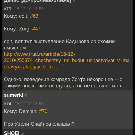
Денис [до-пролива-ближе]
»
#73 |
15.12.10 18:53
Кому: colt,
#63
Кому: Zorg,
#47
colt, вот тут выступление Кадырова со схожим
смыслом:
http://www.trud.ru/article/15-12-
2010/255874_chechentsy_ne_budut_uchastvovat_v_ma
ssovyx_aktsijax_v_m...
Однако, поведение комрада Zorg'а нехорошее -- с
такими новостями не шутят, а он без ссылок и т.п.
sumerki
»
#74 |
15.12.10 18:53
Кому: Demjan,
#70
Про Уэсли Снайпса слышал?
SHOEI
»