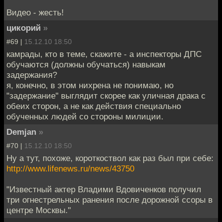
Видео - жесть!
цикорий
»
#69 |
15.12.10 18:50
камрады, кто в теме, скажите - а инспекторы ДПС
обучаются (должны обучаться) навыкам
задержания?
я, конечно, в этом нихрена не понимаю, но
"задержание" выглядит скорее как уличная драка с
обеих сторон, а не как действия специально
обученных людей со стороны милиции.
Demjan
»
#70 |
15.12.10 18:50
Ну а тут, похоже, короткоствол как раз был при себе:
http://www.lifenews.ru/news/43750
"Известный актер Владими Вдовиченков получил
три огнестрельных ранения после дорожной ссоры в
центре Москвы."