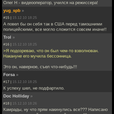
Олег Н - видеооператор, учился на режиссера!
yug_spb
»
#15 |
15.12.10 18:25
А повел бы он себя так в США перед тамошними
полицейскими, все могло сложится совсем иначе!!
Trol
»
#16 |
15.12.10 18:25
>Я подозреваю, что он был чем-то взволнован.
Накануне его мучила бессонница.
Это он, наверное, съел что-нибудь!!!
Forsa
»
#17 |
15.12.10 18:25
К успеху шел, не подфартило.
Doc Holliday
»
#18 |
15.12.10 18:26
Камрады, ну что прям накинулись все??? Написано