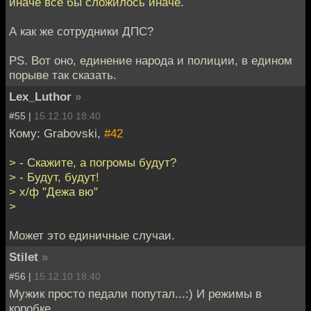
иначё всё бы сложилось иначе.
А как же сотрудники ДПС?
PS. Вот оно, единение народа и полиции, в едином
порыве так сказать.
Lex_Luthor
»
#55 |
15.12.10 18:40
Кому: Grabovski,
#42
> - Скажите, а погромы будут?
> - Будут, будут!
> х/ф "Дежа вю"
>
Может это единичные случаи.
Stilet
»
#56 |
15.12.10 18:40
Мужик просто педали попутал...:) И режимы в
коробке.