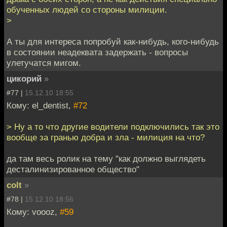
обученных людей со стороны милиции.
>
А ты для интереса попробуй как-нибудь, кого-нибудь
в состоянии неадеквата задержать - вопросы
улетучатся мигом.
цикорий
»
#77 |
15.12.10 18:55
Кому: el_dentist,
#72
> Ну а то что другие водители подключились так это
вообще за гранью добра и зла - милиция на что?
да там весь ролик на тему "как должно выглядеть
десталинизированное общество"
colt
»
#78 |
15.12.10 18:56
Кому: voooz,
#59