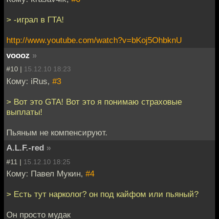
> -играл в ГТА!
http://www.youtube.com/watch?v=bKoj5OhbknU
voooz
»
#10 |
15.12.10 18:23
Кому: iRus,
#3
> Вот это GTA! Вот это я понимаю страховые
выплаты!
Пьяным не компенсируют.
A.L.F.-red
»
#11 |
15.12.10 18:25
Кому: Павел Мукин,
#4
> Есть тут нарколог? он под кайфом или пьяный?
Он просто мудак