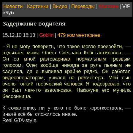
Новости
|
Картинки
|
Видео
|
Переводы
|
Магазин
|
VIP
клуб
Задержание водителя
15.12.10 18:13
|
Goblin
|
479 комментариев
- Я не могу поверить, что такое могло произойти, —
вздыхает мама Олега Светлана Константиновна. —
Он со мной разговаривал нормальным трезвым
голосом. Олег вообще никогда за руль пьяным не
садился, да и выпивал крайне редко. Он работал
видеооператором, учился на режиссера. Мой сын
очень тонкий творческий человек. Я подозреваю, что
он был чем-то взволнован. Накануне его мучила
бессонница.
К сожалению, ни у кого не было короткоствола —
иначё всё бы сложилось иначе.
Real GTA-style.