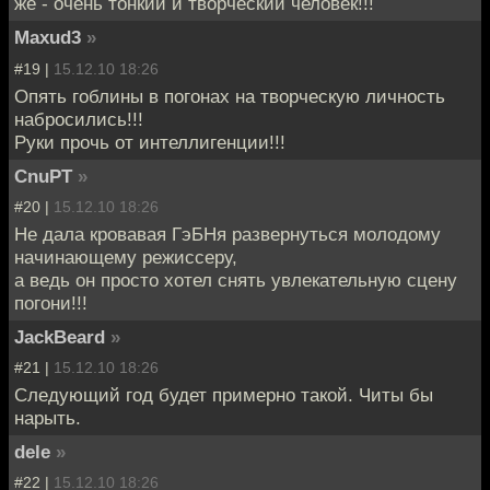
же - очень тонкий и творческий человек!!!
Maxud3
»
#19 |
15.12.10 18:26
Опять гоблины в погонах на творческую личность
набросились!!!
Руки прочь от интеллигенции!!!
CnuPT
»
#20 |
15.12.10 18:26
Не дала кровавая ГэБНя развернуться молодому
начинающему режиссеру,
а ведь он просто хотел снять увлекательную сцену
погони!!!
JackBeard
»
#21 |
15.12.10 18:26
Следующий год будет примерно такой. Читы бы
нарыть.
dele
»
#22 |
15.12.10 18:26