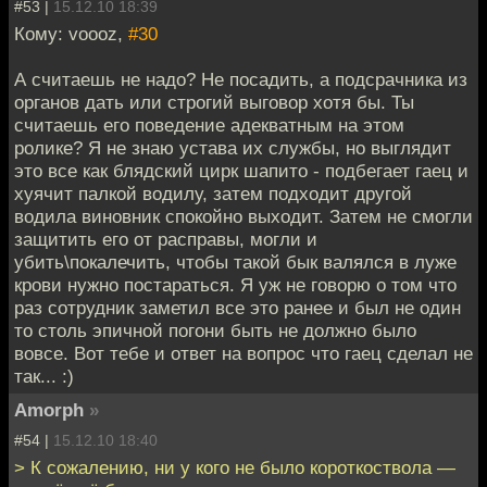
#53 |
15.12.10 18:39
Кому: voooz,
#30
А считаешь не надо? Не посадить, а подсрачника из
органов дать или строгий выговор хотя бы. Ты
считаешь его поведение адекватным на этом
ролике? Я не знаю устава их службы, но выглядит
это все как блядский цирк шапито - подбегает гаец и
хуячит палкой водилу, затем подходит другой
водила виновник спокойно выходит. Затем не смогли
защитить его от расправы, могли и
убить\покалечить, чтобы такой бык валялся в луже
крови нужно постараться. Я уж не говорю о том что
раз сотрудник заметил все это ранее и был не один
то столь эпичной погони быть не должно было
вовсе. Вот тебе и ответ на вопрос что гаец сделал не
так... :)
Amorph
»
#54 |
15.12.10 18:40
> К сожалению, ни у кого не было короткоствола —