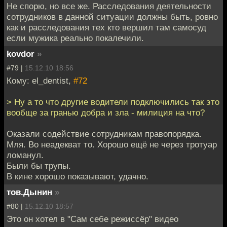
Не спорю, но все же. Расследования деятельности
сотрудников в данной ситуации должны быть, ровно
как и расследования тех кто вершил там самосуд
если мужика реально покалечили.
kovdor
»
#79 |
15.12.10 18:56
Кому: el_dentist,
#72
> Ну а то что другие водители подключились так это
вообще за гранью добра и зла - милиция на что?
Оказали содействие сотрудникам правопорядка.
Мля. Во неадекват то. Хорошо ещё не через тротуар
ломанул.
Были бы трупы.
В кине хорошо показывают, удачно.
тов.Дынин
»
#80 |
15.12.10 18:57
Это он хотел в "Сам себе режиссёр" видео