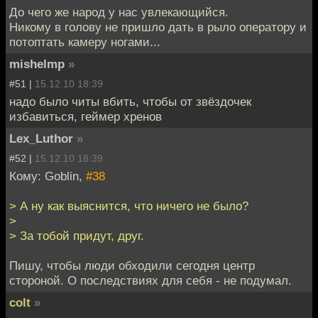
До чего же народ у нас увлекающийся.
Никому в голову не пришло дать в рыло оператору и
потоптать камеру ногами...
mishelmp
»
#51 |
15.12.10 18:39
надо было читы вбить, чтобы от звёздочек
избавиться, геймер хренов
Lex_Luthor
»
#52 |
15.12.10 18:39
Кому: Goblin,
#38
> А ну как выяснится, что ничего не было?
>
> За тобой придут, друг.
Пишу, чтобы люди обходили сегодня центр
стороной. О последствиях для себя - не подумал.
colt
»