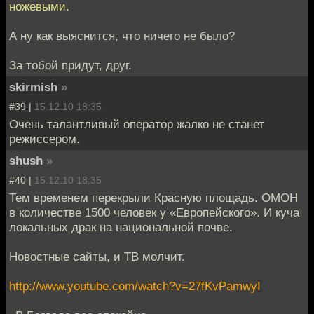
ножевыми.
А ну как выяснится, что ничего не было?
За тобой придут, друг.
skirmish
»
#39 |
15.12.10 18:35
Очень талантливый оператор жалко не станет
режиссером.
shush
»
#40 |
15.12.10 18:35
Тем временем перекрыли Красную площадь. ОМОН
в количестве 1500 человек у «Европейского». И куча
локальных драк на национальной почве.
Новостные сайты, и ТВ молчит.
http://www.youtube.com/watch?v=27fKvPamwyI