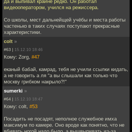
да и выпивал крайне редко. Он работал
видеооператором, учился на режиссера.
Со школы, мест дальнейщей учёбы и места работы
частенько в таких случаях поступают прекрасные
характеристики.
colt
»
#63 |
15.12.10 18:46
Кому: Zorg,
#47
еканый бабай, камрад, тебя не учили ссылки кидать,
а не говорить а ля "а вы слышали как только что
москву грибком накрыло?!"
sumerki
»
#64 |
15.12.10 18:47
Кому: colt,
#53
Посадить не посадят, неполное служебное имха
максимум по камере. Оно вроде как понятно, что не
вбивать ногой надо было, а вышвыривать из-за