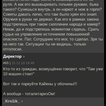
руля. А как его вышвыривать голыми руками, быка
такого? Сунешься внутрь, а он наркот и нож в горло?
Советы давать легко, что там было хрен его знает.
Оружия в руках не держал. Как его в рамках закона
подстрелишь при таком скоплении народа и камер?
Никак, да и подстрелишь моментом сядешь. Срать
судье на управление источником повышенной
опасности. Пат. Сотрудник что мог, то сделал. Зря ты
на него так. Ситуации ты не видишь, только
отголоски.
Директор
»
#65 |
15.12.10 18:48
Кто-то из граждан, возмущённо говорит, что "Там уже
10 машин стоит"
Вот так и паркуйте Кайены у обочины!!!
А вообще - тоталитаризОм!
_Kro1ik_
»