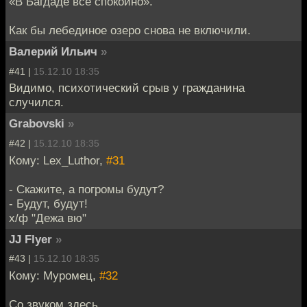
«В Багдаде все спокойно».
Как бы лебединое озеро снова не включили.
Валерий Ильич
»
#41 |
15.12.10 18:35
Видимо, психотический срыв у гражданина
случился.
Grabovski
»
#42 |
15.12.10 18:35
Кому: Lex_Luthor,
#31
- Скажите, а погромы будут?
- Будут, будут!
х/ф "Дежа вю"
JJ Flyer
»
#43 |
15.12.10 18:35
Кому: Муромец,
#32
Со звуком здесь.