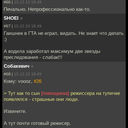
#66 |
15.12.10 18:49
Печально. Непрофессионально как-то.
SHOEI
»
#67 |
15.12.10 18:49
Гаишник в ГТА не играл, видать. Не знает что делать
:)
А водила заработал максимум две звезды
преследования - слабак!!!
Собакевич
»
#68 |
15.12.10 18:49
Кому: voooz,
#26
> Тут как то сын
[помощника]
режиссера на тупичке
появлялся - страшные они люди.
Извините.
А тут почти готовый режисер.