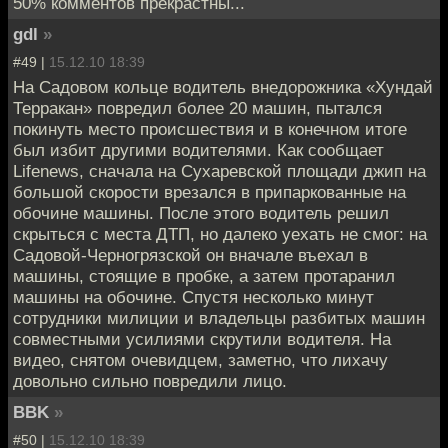
50% комментов прекрастны...
gdl
»
#49 |
15.12.10 18:39
На Садовом кольце водитель внедорожника «Хундай
Терракан» повредил более 20 машин, пытался
покинуть место происшествия и в конечном итоге
был избит другими водителями. Как сообщает
Lifenews, сначала на Сухаревской площади джип на
большой скорости врезался в припаркованные на
обочине машины. После этого водитель решил
скрыться с места ДТП, но далеко уехать не смог: на
Садовой-Черногрязской он вначале въехал в
машины, стоящие в пробке, а затем протаранил
машины на обочине. Спустя несколько минут
сотрудники милиции и владельцы разбитых машин
совместными усилиями скрутили водителя. На
видео, снятом очевидцем, заметно, что лихачу
довольно сильно повредили лицо.
BBK
»
#50 |
15.12.10 18:39