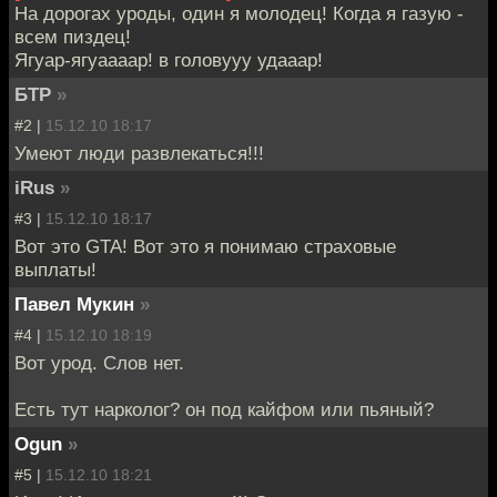
На дорогах уроды, один я молодец! Когда я газую -
всем пиздец!
Ягуар-ягуаааар! в головууу удааар!
БТР
»
#2 |
15.12.10 18:17
Умеют люди развлекаться!!!
iRus
»
#3 |
15.12.10 18:17
Вот это GTA! Вот это я понимаю страховые
выплаты!
Павел Мукин
»
#4 |
15.12.10 18:19
Вот урод. Слов нет.
Есть тут нарколог? он под кайфом или пьяный?
Ogun
»
#5 |
15.12.10 18:21