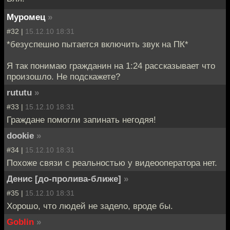
Муромец
»
#32 |
15.12.10 18:31
*безуспешно пытается включить звук на ПК*
Я так понимаю гражданин на 1:24 рассказывает что
произошло. Не подскажете?
rututu
»
#33 |
15.12.10 18:31
Граждане помогли запинать негодяя!
dookie
»
#34 |
15.12.10 18:31
Похоже связи с реальностью у видеооператора нет.
Денис [до-пролива-ближе]
»
#35 |
15.12.10 18:31
Хорошо, что людей не задело, вроде бы.
Goblin
»