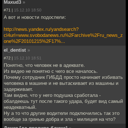
Maxud3
»
#71 |
15.12.10 18:50
А вот и новости подоспели:
http://news.yandex.ru/yandsearch?
cl4url=www.svobodanews.ru%2Farchive%2Fru_news_z
one%2F20101215%2F17%...
el_dentist
»
#72 |
15.12.10 18:51
Понятно, что человек не в адеквате.
Из видео не понятно с чего все началось.
Почему сотрудник ГИБДД просто начинает избивать
человека в машине и не вытаскивает из машины и
задерживает.
Там видно, что у него подушка сработала -
обалдеешь тут после такого удара, будет вид самый
неадекватный.
Ну а то что другие водители подключились так это
вообще за гранью добра и зла - милиция на что?