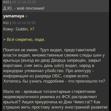
#10 |
20.12.10 22:00
Д.Ю. - моё почтение!
yamamaya
»
#11 |
20.12.10 22:02
Кому: Goblin,
#7
> Всё секретно, поди.
Понятия не имею. Труп видел, представителей
власти видел, множественные свежие следы шин у
крыльца (въезд во двор Дворца запрещён, закрыт
воротами, снег весь день шёл) видел, народ в
коридорах упоминал убийство. Про агентуру -
информация из разряда ОБС, скорее всего.
Хотелось бы узнать подробнее - что произошло-то?
Мало ли - кровавые тоталитарные стервятники
недемократичного режима из ФСК расправляют
крылья!? Акция приурочена ко Дню Чекиста!? Как
страшно жить простому агенту иностранной разветке