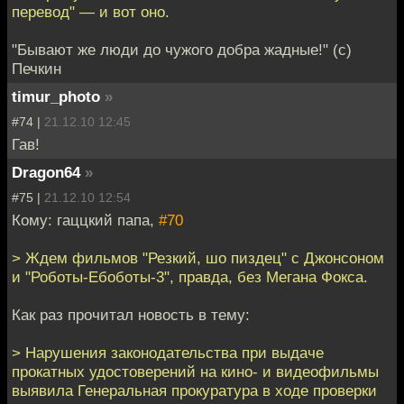
перевод" — и вот оно.
"Бывают же люди до чужого добра жадные!" (с)
Печкин
timur_photo
»
#74 |
21.12.10 12:45
Гав!
Dragon64
»
#75 |
21.12.10 12:54
Кому: гаццкий папа,
#70
> Ждем фильмов "Резкий, шо пиздец" с Джонсоном
и "Роботы-Ебоботы-3", правда, без Мегана Фокса.
Как раз прочитал новость в тему:
> Нарушения законодательства при выдаче
прокатных удостоверений на кино- и видеофильмы
выявила Генеральная прокуратура в ходе проверки