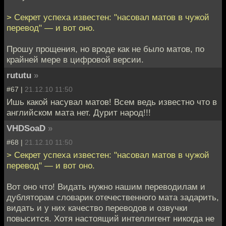
> Секрет успеха известен: "насовал матов в чужой
перевод" — и вот оно.
Прошу прощения, но вроде как не было матов, по
крайней мере в цифровой версии.
rututu
»
#67 |
21.12.10 11:50
Ишь какой насувал матов! Всем ведь известно что в
английском мата нет. Дурит народ!!!
VHDSoaD
»
#68 |
21.12.10 11:50
> Секрет успеха известен: "насовал матов в чужой
перевод" — и вот оно.
Вот оно что! Видать нужно нашим переводилам и
дубляторам словарик отечественного мата задарить,
видать и у них качество переводов и озвучки
повысится. Хотя настоящий интеллигент никогда не