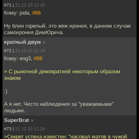
#71 |
21.12.10 12:15
Кому: joda,
#66
Ну блин горелый, это жеж ирония, в данном случае
самоирония ДимЮрича.
кратный двум
»
#72 |
21.12.10 12:19
Кому: eng3,
#69
> С рыночной демократией некоторым образом
знаком
:)
А я нет. Чисто наблюдения за "уважаемыми"
людьми.
SuperBrat
»
#73 |
21.12.10 12:19
>Секрет успеха известен: "насовал матов в чужой