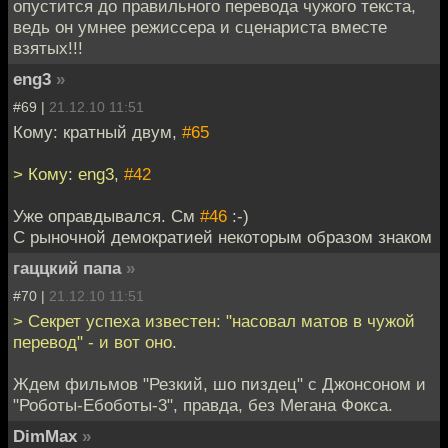
опустится до правильного перевода чужого текста,
ведь он умнее режиссера и сценариста вместе
взятых!!!
eng3
»
#69 |
21.12.10 11:51
Кому: кратный двум,
#65
> Кому: eng3,
#42
Уже оправдывался. См
#46
:-)
С рыночной демократией некоторым образом знаком
гаццкий папа
»
#70 |
21.12.10 11:51
> Секрет успеха известен: "насовал матов в чужой
перевод" - и вот оно.
Ждем фильмов "Резкий, шо пиздец" с Джонсоном и
"Роботы-Ебоботы-3", правда, без Мегана Фокса.
DimMax
»