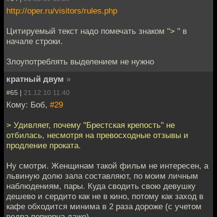
http://oper.ru/visitors/rules.php
Цитируемый текст надо помечать знаком "
>
" в
начале строки.
Злоупотреблять выделением не нужно
кратный двум
»
#65 |
21.12.10 11:40
Кому: Боб,
#29
> Удивляет, почему "Брестская крепость" не
отбилась, несмотря на превосходные отзывы и
продление проката.
Ну смотри. Женщинам такой фильм не интересен, а
львиную долю зала составляют, по моим личным
наблюдениям, пары. Куда сводить свою девушку
дешево и сердито как не в кино, потому как заход в
кафе обходится минима в 2 раза дороже (с учетом
ведра попкорна даже).