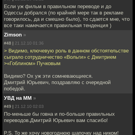
Если уж фильм в правильном переводе и до
Одессы добрался (по крайней мере так в рекламе
говорилось, да и смешно было), то сдается мне, что
все таки намечается правильная тенденция )
Zimson
»
#48 |
21.12.10 01:36
> Видимо, ключевую роль в данном обстоятельстве
сыграло сотрудничество «Вольги» с Дмитрием
>«Гоблином» Пучковым
Видимо? Ох уж эти сомневающиеся.
Дмитрий Юрьевич, поздравляю с очередной
победой.
УВД на ММ
»
#49 |
21.12.10 02:03
По-меньше бы говна и по-больше правильных
переводов.Дмитрий Юрьевич вам спасибо!
P.S. То же хочу новогоднюю шапочку над ником!