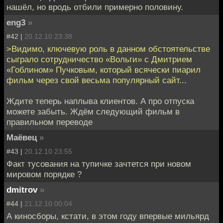
нашёл, но вродь отбили примерно половину.
eng3
»
#42 |
20.12.10 23:38
>Видимо, ключевую роль в данном обстоятельстве
сыграло сотрудничество «Вольги» с Дмитрием
«Гоблином» Пучковым, который всячески пиарил
фильм через свой весьма популярный сайт...
Ждите теперь наплыва клиентов. А про отпуска
можете забыть. Ждём следующий фильм в
правильном переводе
Маёвец
»
#43 |
20.12.10 23:55
Факт тусования на тупичке зачтется при новом
мировом порядке ?
dmitrov
»
#44 |
21.12.10 00:04
А киносборы, кстати, в этом году впервые мильярд