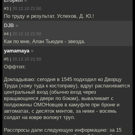
Eropkin
»
#3 |
20.12.10 21:50
По труду и результат. Успехов, Д. Ю.!
DJB
»
#4 |
20.12.10 21:50
Как по мне, Алан Тьюдик - звезда.
yamamaya
»
#5 |
20.12.10 21:50
Оффтоп:
Докладываю: сегодня в 1545 подходил ко Дворцу
Труда (хожу туда к костоправу), вдруг распахивается
центральный вход (обычно вход через
вращающиеся двери по бокам), вываливает с
полдюжины ОМОНовцев в камуфле при броне и
автоматах, с десяток ментов, за ними - восемь
солдат на ковре волокут труп.
Расспросы дали следующую информацию: за 15