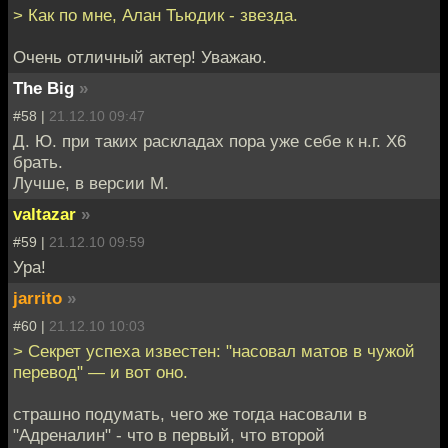
> Как по мне, Алан Тьюдик - звезда.
Очень отличный актер! Уважаю.
The Big
»
#58 |
21.12.10 09:47
Д. Ю. при таких раскладах пора уже себе к н.г. Х6
брать.
Лучше, в версии М.
valtazar
»
#59 |
21.12.10 09:59
Ура!
jarrito
»
#60 |
21.12.10 10:03
> Секрет успеха известен: "насовал матов в чужой
перевод" — и вот оно.
страшно подумать, чего же тогда насовали в
"Адреналин" - что в первый, что второй