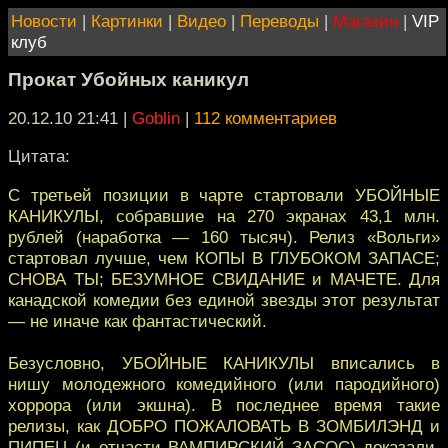
Новости
|
Картинки
|
Видео
|
Переводы
|
Магазин
|
VIP
клуб
Прокат Убойных каникул
20.12.10 21:41
|
Goblin
|
112 комментариев
Цитата:
С третьей позиции в чарте стартовали УБОЙНЫЕ
КАНИКУЛЫ, собравшие на 270 экранах 43,1 млн.
рублей (наработка — 160 тысяч). Релиз «Вольги»
стартовал лучше, чем КОПЫ В ГЛУБОКОМ ЗАПАСЕ;
СНОВА ТЫ; БЕЗУМНОЕ СВИДАНИЕ и МАЧЕТЕ. Для
канадской комедии без единой звезды этот результат
— не иначе как фантастический.
Безусловно, УБОЙНЫЕ КАНИКУЛЫ вписались в
нишу молодежного комедийного (или пародийного)
хоррора (или экшна). В последнее время такие
релизы, как ДОБРО ПОЖАЛОВАТЬ В ЗОМБИЛЭНД и
ПИПЕЦ (и отчасти ВАМПИРСКИЙ ЗАСОС) доказали,