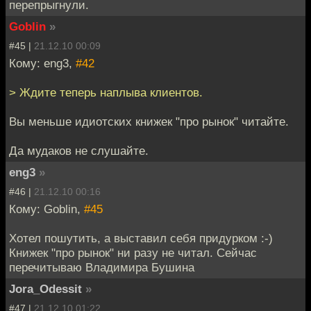
перепрыгнули.
Goblin
»
#45 |
21.12.10 00:09
Кому: eng3,
#42
> Ждите теперь наплыва клиентов.
Вы меньше идиотских книжек "про рынок" читайте.
Да мудаков не слушайте.
eng3
»
#46 |
21.12.10 00:16
Кому: Goblin,
#45
Хотел пошутить, а выставил себя придурком :-)
Книжек "про рынок" ни разу не читал. Сейчас
перечитываю Владимира Бушина
Jora_Odessit
»
#47 |
21.12.10 01:22