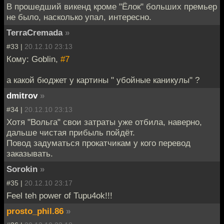
В прошедший викенд кроме "Ёлок" больших премьер
не было, насколько упал, интересно.
TerraCremada
»
#33 |
20.12.10 23:13
Кому: Goblin,
#7
а какой бюджет у картины " убойные каникулы" ?
dmitrov
»
#34 |
20.12.10 23:13
Хотя "Вольга" свои затраты уже отбила, наверно,
дальше чистая прибыль пойдёт.
Повод задуматься прокатчикам у кого перевод
заказывать.
Sorokin
»
#35 |
20.12.10 23:17
Feel teh power of Tupu4ok!!!
prosto_phil.86
»