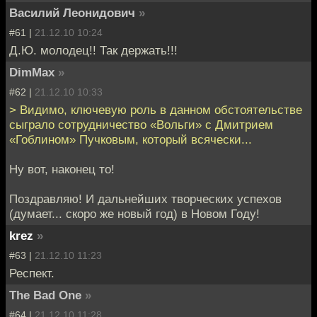
Василий Леонидович
»
#61 |
21.12.10 10:24
Д.Ю. молодец!! Так держать!!!
DimMax
»
#62 |
21.12.10 10:33
> Видимо, ключевую роль в данном обстоятельстве
сыграло сотрудничество «Вольги» с Дмитрием
«Гоблином» Пучковым, который всячески...
Ну вот, наконец то!
Поздравляю! И дальнейших творческих успехов
(думает... скоро же новый год) в Новом Году!
krez
»
#63 |
21.12.10 11:23
Респект.
The Bad One
»
#64 |
21.12.10 11:28