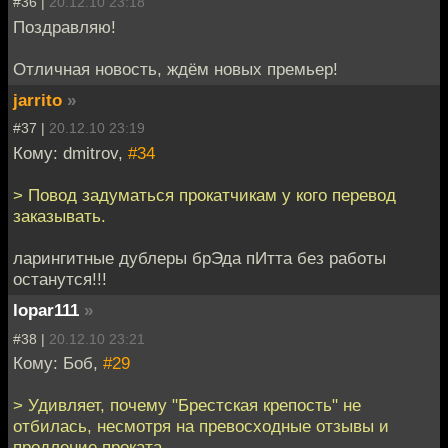
#36 |
20.12.10 23:18
Поздравляю!
Отличная новость, ждём новых премьер!
jarrito
»
#37 |
20.12.10 23:19
Кому: dmitrov,
#34
> Повод задуматься прокатчикам у кого перевод
заказывать.
ларингитные дублеры брЭда пИтта без работы
останутся!!!
lopar111
»
#38 |
20.12.10 23:21
Кому: Боб,
#29
> Удивляет, почему "Брестская крепость" не
отбилась, несмотря на превосходные отзывы и
продление проката.