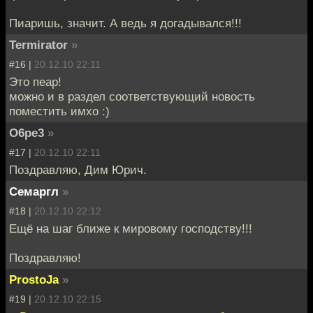
Пиаришь, значит. А ведь я догадывался!!!
Termirator
»
#16 |
20.12.10 22:11
Это пеар!
можно и в раздел соответствующий новость
поместить имхо :)
O6pe3
»
#17 |
20.12.10 22:11
Поздравляю, Дим Юрич.
Семаргл
»
#18 |
20.12.10 22:12
Ещё на шаг ближе к мировому господству!!!
Поздравляю!
ProstoJa
»
#19 |
20.12.10 22:15