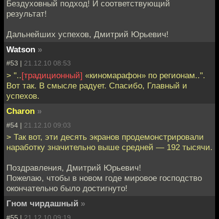
Бездуховный подход! И соответствующий
результат!
Дальнейших успехов, Дмитрий Юрьевич!
Watson
»
#53 |
21.12.10 08:53
> "..
[традиционный]
«киномарафон» по регионам..".
Вот так. В смысле радует. Спасибо, Главный и
успехов.
Charon
»
#54 |
21.12.10 09:03
> Так вот, эти десять экранов продемонстрировали
наработку значительно выше средней — 192 тысячи.
Поздравления, Дмитрий Юрьевич!
Пожелаю, чтобы в новом годе мировое господство
окончательно было достигнуто!
Гном чирдашный
»
#55 |
21.12.10 09:19