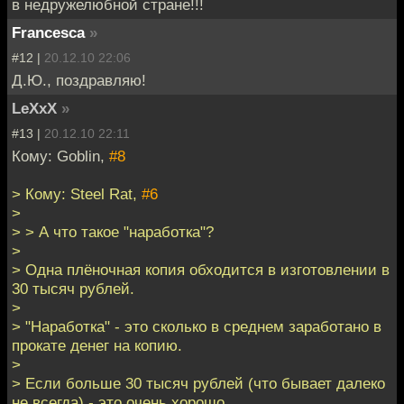
в недружелюбной стране!!!
Francesca
»
#12 |
20.12.10 22:06
Д.Ю., поздравляю!
LeXxX
»
#13 |
20.12.10 22:11
Кому: Goblin,
#8
> Кому: Steel Rat,
#6
>
> > А что такое "наработка"?
>
> Одна плёночная копия обходится в изготовлении в
30 тысяч рублей.
>
> "Наработка" - это сколько в среднем заработано в
прокате денег на копию.
>
> Если больше 30 тысяч рублей (что бывает далеко
не всегда) - это очень хорошо.