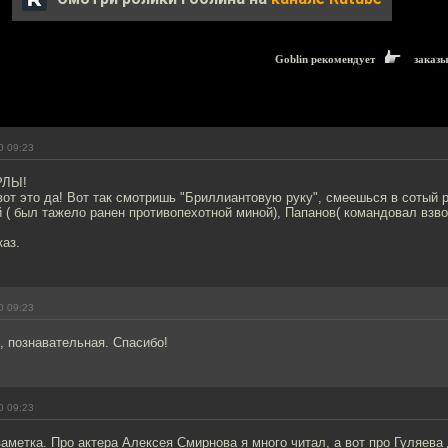
Goblin рекомендует
заказ
0 09:23
РЛЫ!
 вот это да! Вот так смотришь "Бриллиантовую руку", смеешься в сотый р
й ( был тажело ранен противопехотной миной), Папанов( командовал взв
каз.
0 09:23
, познавательная. Спасибо!
0 09:23
аметка. Про актера Алексея Смирнова я много читал, а вот про Гуляева