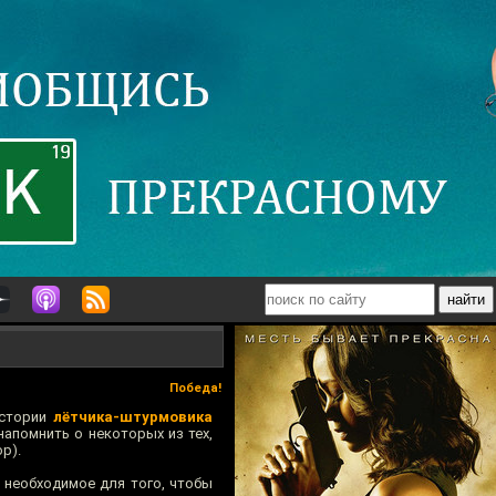
Победа!
истории
лётчика-штурмовика
напомнить о некоторых из тех,
р).
 необходимое для того, чтобы