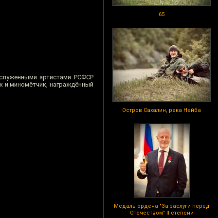
65
Заслуженными артистами РСФСР
ик и миномётчик, награждённый
Остров Сахалин, река Найба
Медаль ордена "За заслуги перед
Отечеством" II степени