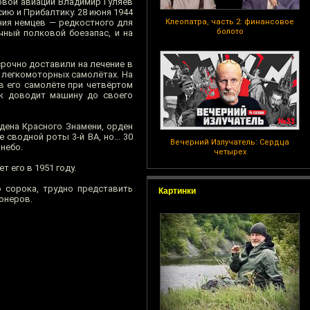
овой авиации Владимир Гуляев
ию и Прибалтику. 28 июня 1944
ия немцев — редкостного для
Клеопатра, часть 2: финансовое
болото
чный полковой боезапас, и на
срочно доставили на лечение в
а легкомоторных самолётах. На
 в его самолёте при четвёртом
ик доводит машину до своего
рдена Красного Знамени, орден
сводной роты 3-й ВА, но... 30
Вечерний Излучатель: Сердца
небо.
четырех
т его в 1951 году.
о сорока, трудно представить
Картинки
онеров.