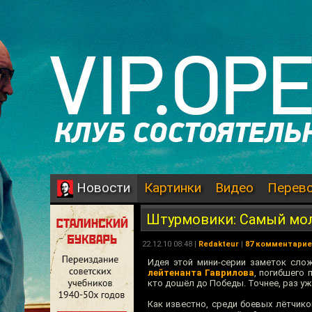
Картинки
Видео
Перев
Новости
Штурмовики: Самый мо
22.12.10 08:48 |
Redakteur
|
87 комментари
Идея этой мини-серии заметок сло
лейтенанта Гаврилова
, погибшего 
кто дошёл до Победы. Точнее, раз уж 
Как известно, среди боевых лётчико