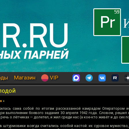
оды
Магазин
VIP
лодой
ев
»
жилась сама собой по итогам рассказанной камрадом Оператором 
при выполнении боевого задания 30 апреля 1942 года. Словом, решил 
речь о лётчиках — долетел, и жил среди нас (а кое-кто живёт и до сих по
в штурмовики всегда считались особой кастой: их суровое мужество,