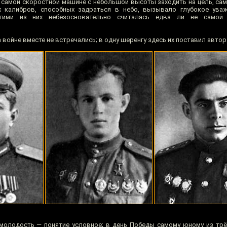
е самой скоростной машине с небольшой высоты заходить на цель, са
калибров, способных задраться в небо, вызывало глубокое уваж
гими из них небезосновательно считалась едва ли не самой
 войне вместе не встречались; в одну шеренгу здесь их поставил автор
 молодость — понятие условное; в день Победы самому юному из трё