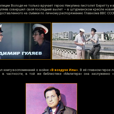
лиции Володя не только вручает герою Никулина пистолет Беретту и в
Гуляев совершил свой последний вылет — в штурманском кресле новей
доставленного на съёмки по личному распоряжению Главкома ВВС СССР
ал книгу воспоминаний о войне
«В воздухе Илы»
. В её главном герое 
го, в частности, в той же библиотеке «Милитера» она заслуженно 