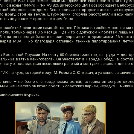
и в ноябре 1943 года самый юный младший лейтенант советской штурм
АП, с весны 1944-го — 1-й АЭ 826 Витебского ШАП освобождает Белорусс
стной обороны аэродрома Бешенковичи от прорывавшихся из окружен
по врагу, стоя на земле. Штурмовики сгоряча расстреляли весь нали
тов не делали — просто не с чем было.
ь разбитый зенитками самолёт на лес. Лётчика в тяжёлом состоянии 
 полк, только через 3,5 месяца — да и то с допуском к полётам лишь н
945 года он снова добивается права управлять штурмовиком. 26 марта
наряд МЗА — но благодаря отличной технике пилотирования лётч
в Восточной Пруссии. На счету 60 боевых вылетов, на груди — два о
аль «За взятие Кенигсберга». Он участвует в Параде Победы в составе 
вчистую: последствия нескольких ранений и контузии закрыли для него 
ГИК, на курс, который ведут М. Ромм и С. Юткевич, и успешно заканчивае
о кино — но без его эпизодических ролей, которых он сыграл окол
ы. Чаще всего он играл простых советских парней, нередко — милици
приключениях Шурика».