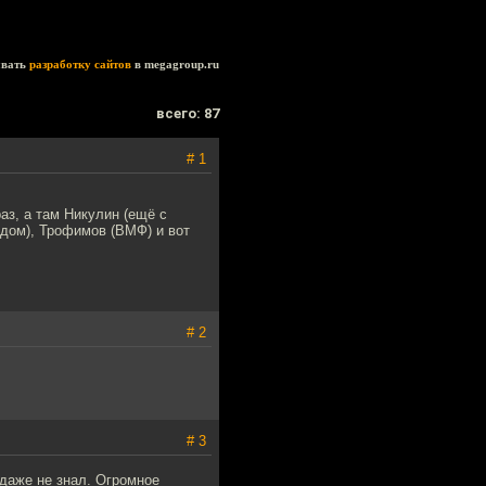
ывать
разработку сайтов
в megagroup.ru
всего: 87
# 1
аз, а там Никулин (ещё с
одом), Трофимов (ВМФ) и вот
# 2
# 3
 даже не знал. Огромное