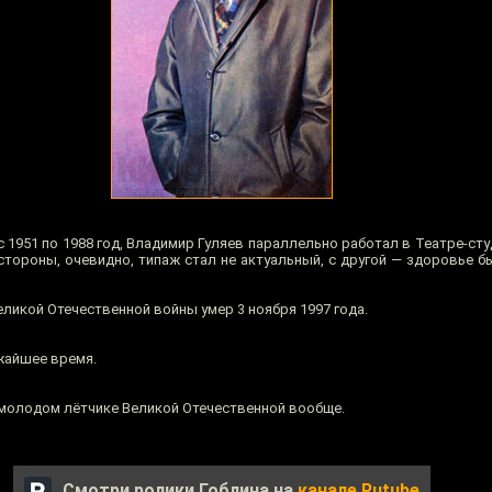
 1951 по 1988 год, Владимир Гуляев параллельно работал в Театре-сту
 стороны, очевидно, типаж стал не актуальный, с другой — здоровье б
икой Отечественной войны умер 3 ноября 1997 года.
жайшее время.
молодом лётчике Великой Отечественной вообще.
Смотри ролики Гоблина на
канале Rutube