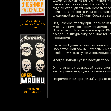
Школу он заканчивает с отличием, 
отправляется на фронт. Летчик 639 Ш
года он стал участником небезызве
войны случая, когда Илы стреляли 
следующий день, 29 июня боевых выле
Советские
Под Резекне Гуляеву пришлось сажат
учебники 1940-50х
Москву, откуда он вернулся домой, в
годов
По-2 то есть. И всё-таки в марте 1
заходе на штурмовку взрывается с
аэродрома.
Закончил Гуляев войну лейтенантом 
Отечественной войны I степени и мед
ноября 1945 года Гуляева комиссуют 
И тогда Володя Гуляев поступает во В
Он не стал суперзвездой советског
некоторые всенародно любимые фильм
Например, в «Операции „Ы“ и других 
Магазин
ОПЕРМАЙКИ