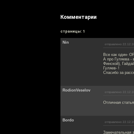
Комментарии
cтраницы: 1
Nin
отправлено 22.12.1
Все как один- О
А про Гуляева -
Финской), Гайда
Гуляев- !
Спасибо за расс
RodionVeselov
отправлено 22.12.1
Отличная статья
Bordo
отправлено 22.12.1
Замечательная з