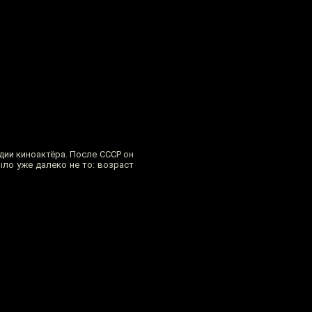
дии киноактёра. После СССР он
ыло уже далеко не то: возраст