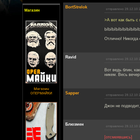
BortStrelok
отправлено 28.12.10 
Магазин
>А вот как быть с
ЫЫЫЫЫЫЫЫЫЫ
Отлично! Никогда 
Ravid
отправлено 28.12.10 
Вот ведь блин, ка
никем. Весь вечер
Магазин
Sapper
ОПЕРМАЙКИ
отправлено 28.12.10 
Джон не подводит, 
Блюзмен
отправлено 28.12.10 
[отсмеявшись]