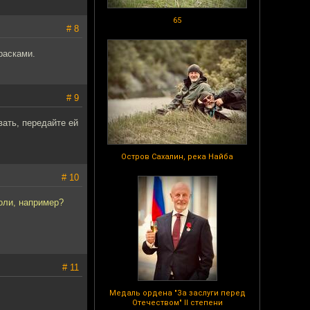
65
# 8
расками.
# 9
ать, передайте ей
Остров Сахалин, река Найба
# 10
оли, например?
# 11
Медаль ордена "За заслуги перед
Отечеством" II степени