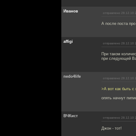
Иванов
отправлено 28.12.10 
А после поста про
affigi
отправлено 28.12.10 
При таком количес
при следующей Ва
nedo4life
отправлено 28.12.10 
>А вот как быть с
опять начнут пипи
ВЧКист
отправлено 28.12.10 
Джон - тот!