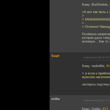
Кому: BortStrelok,
>А вот как быть с
>
> ЫЫЫЫЫЫЫЫЫ
>
> Отлично! Никогд
Особенно напрягае
которая дала тому
искомую... Как то 
Svart
отправлено 29.12.10 
Кому: nedo4life,
#1
> а если к прибли
мужское населени
эксперты подтяну
mitka
отправлено 29.12.10 
Кому: Goblin,
#13