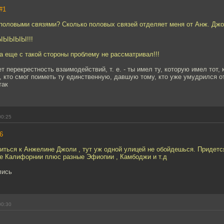
#1
 половыми связями? Сколько половых связей отделяет меня от Анж. Дж
ЫЫЫЫ!!!
а еще с такой стороны проблему не рассматривал!!!
т перекрестность взаимодействий, т. е. - ты имел ту, которую имел тот, 
, кто смог поиметь ту единственную, давшую тому, кто уже умудрился 
так
00:25
6
зиться к Анжелине Джоли , тут уж одной улицей не обойдешься. Придетс
е Калифорнии плюс разные Эфиопии , Камбоджи и т.д
лись
00:30