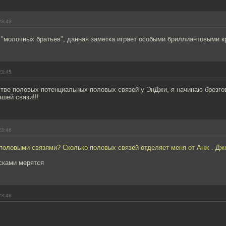
23:43
 "молочных братьев", данная заметка играет особыми бриллиантовыми к
23:45
тве половых потенциальных половых связей у ЭнДжи, я начинаю брезгов
шей связи!!!
23:46
 половыми связями? Сколько половых связей отделяет меня от Анж . Дж
сками мерятся
23:46