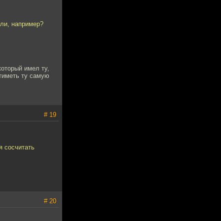
оли, например?
который имел ту,
отиметь ту самую
# 19
я сосчитать
# 20