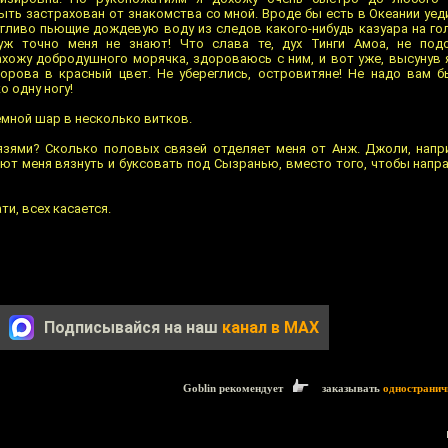
ыть застрахован от знакомства со мной. Вроде бы есть в Океании уед
угливо пьющие дождевую воду из следов какого-нибудь казуара на гол
уж точно меня не знают! Что слава те, дух Тинги Амоа, не по
нахожу добродушного морячка, здороваюсь с ним, и вот уже, высунув
ворова в красный цвет. Не убереглись, островитяне! Не надо вам 
о одну ногу!
емной шар в несколько витков.
язями? Сколько половых связей отделяет меня от Анж. Джоли, нап
ют меня вязнуть и буксовать под Сызранью, вместо того, чтобы напра
ти, всех касается.
Подписывайся на наш
канал в MAX
Goblin рекомендует
заказывать
одностранич