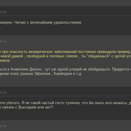
23:56
моверно. Читаю с величайшим удовольствием.
00:12
 про опасность венерических заболеваний постоянно приводили пример,
некой дамой , свободной в половых связях , ты "общаешься" с целой у
жиков .
ться к Анжелине Джоли , тут уж одной улицей не обойдешься. Придется
рнии плюс разные Эфиопии , Камбоджи и т.д
00:24
те убогого. Я не такой частый гость тупичка, что бы знать все нюансы,
о связян с Высоцким или нет?
00:25