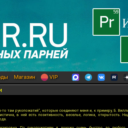
оды
Магазин
VIP
и
-то там рукопожатий", которые соединяют меня и, к примеру, Б. Вилл
стична, в ней есть позитивность, веселье, логика, открытость. На
ода.
лизировна. По рукопожатиям я дохожу очень быстро до любого 