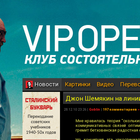
Картинки
Видео
Перев
Новости
Джон Шемякин на лини
28.12.10 23:26 |
Goblin
|
197 комментариев
»
Мне нравилась теория "скольких
коммуникативных связей оптими
гремит бетховенская радостная 
Но концепция эта узкоспециа