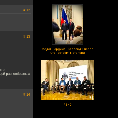
# 12
# 13
Медаль ордена "За заслуги перед
Отечеством" II степени
что
ицей разнообразных
# 14
РВИО