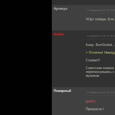
Артикул
отправлено 28.12.10 
ЧОрт побери. Бля.
Goblin
отправлено 28.12.10 
Кому: BortStrelok,
> Отлично! Никогд
Слабак!!!
Советские книжки 
перепихнувшись с 
мужиков.
Пожарный
отправлено 28.12.10 
[рж0т]
Прекрасно !