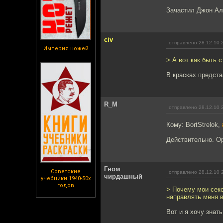
Зачастил Джон Але
civ
отправлено 28.12.10 
Империя ножей
> А вот как быть 
В красках предста
R_M
отправлено 28.12.10 
Кому: BortStrelok,
Действительно. О
Гном
Советские
отправлено 28.12.10 
чирдашный
учебники 1940-50х
годов
> Почему мои секс
направлять меня 
Вот и я хочу знат