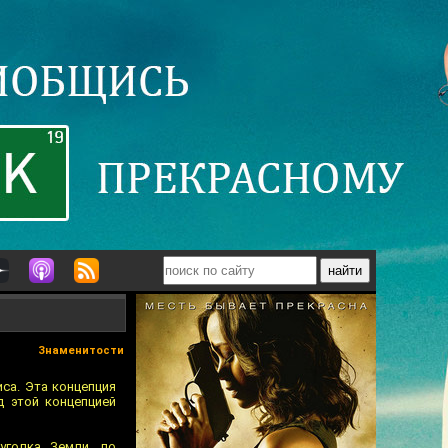
Знаменитости
иса. Эта концепция
д этой концепцией
уголка Земли, по