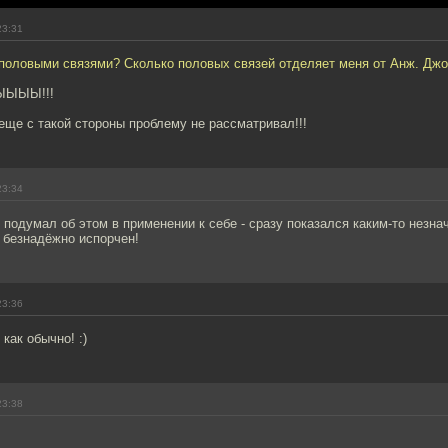
23:31
 половыми связями? Сколько половых связей отделяет меня от Анж. Дж
ЫЫЫ!!!
еще с такой стороны проблему не рассматривал!!!
23:34
к подумал об этом в применении к себе - сразу показался каким-то незн
 безнадёжно испорчен!
23:36
как обычно! :)
23:38