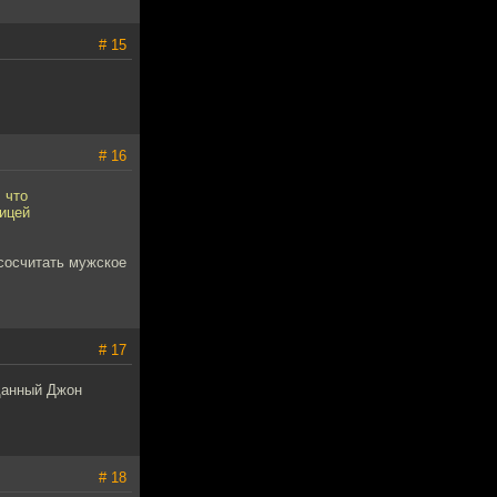
# 15
# 16
 что
лицей
 сосчитать мужское
# 17
 данный Джон
# 18