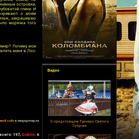
инённые островки,
убоватой глине. И
дозревают о моём
 язык, закрашиваю
было морячка того
ример? Почему мои
влять меня в Лос-
Видео
ный сайт
в megagroup.ru
О предстоящем Турнире Святого
Георгия
всего: 197,
Goblin
: 6