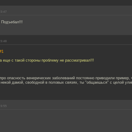
23:47
 Подъебал!!!
23:48
#1
а еще с такой стороны проблему не рассматривал!!!
про опасность венерических заболеваний постоянно приводили пример, 
некой дамой, свободной в половых связях, ты "общаешься" с целой ул
23:55