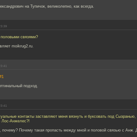
ксандрович на Тупичок, великолепно, как всегда.
23:39
с половыми связями?
вляет moikrug2.ru.
23:41
#1
ртгинальный подход.
23:41
уальные контакты заставляют меня вязнуть и буксовать под Сызранью, 
в Лос-Анжелес?!
ь, почему? Почему такая пропасть между мной и половой связью с Анж. 