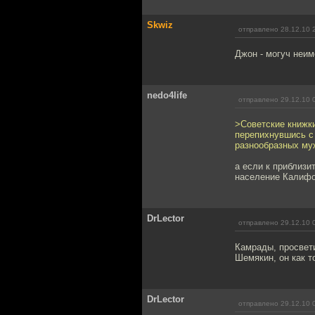
Skwiz
отправлено 28.12.10 
Джон - могуч неи
nedo4life
отправлено 29.12.10 
>Советские книжки
перепихнувшись с 
разнообразных му
а если к приблизи
население Калифо
DrLector
отправлено 29.12.10 
Камрады, просвети
Шемякин, он как т
DrLector
отправлено 29.12.10 