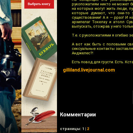
рукопожатиям никто не может б
на которых могут жить люди, п
которые думают, что они-то 
существовании! А я — рраз! И 
архипелаг Токелау и атолл Су
выпускать, отожрав у него тольк
Т.е. с рукопожатиями я огибаю з
А вот как быть с половыми св
сексуальные контакты заставля
Анджелес?!
Есть повод для грусти. Есть. Кста
gilliland.livejournal.com
Комментарии
cтраницы: 1 |
2