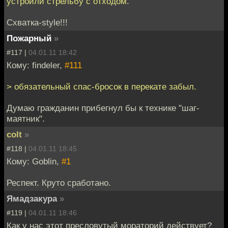
устроили стрельбу с отходом.
Схватка-style!!!
Пожарный
»
#117 |
04.01.11 18:42
Кому: findeler,
#111
> обязательный спас-бросок в перекате забыл.
Думаю гражданин прибегнул бы к технике "шаг-
маятник".
colt
»
#118 |
04.01.11 18:45
Кому: Goblin,
#1
Респект. Круто сработано.
Ямадзакура
»
#119 |
04.01.11 18:46
Как у нас этот пресловутый мораторий действует?