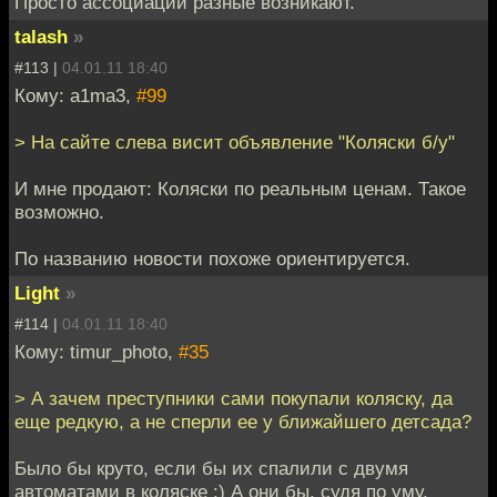
Просто ассоциации разные возникают.
talash
»
#113 |
04.01.11 18:40
Кому: a1ma3,
#99
> На сайте слева висит объявление "Коляски б/у"
И мне продают: Коляски по реальным ценам. Такое
возможно.
По названию новости похоже ориентируется.
Light
»
#114 |
04.01.11 18:40
Кому: timur_photo,
#35
> А зачем преступники сами покупали коляску, да
еще редкую, а не сперли ее у ближайшего детсада?
Было бы круто, если бы их спалили с двумя
автоматами в коляске :) А они бы, судя по уму,