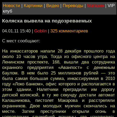
Новости
|
Картинки
|
Видео
|
Переводы
|
Магазин
|
VIP
клуб
Коляска вывела на подозреваемых
04.01.11 15:40
|
Goblin
|
325 комментариев
С мест сообщают:
На инкассаторов напали 28 декабря прошлого года
около 10 часов утра. Тогда из офисного центра на
Ленинском проспекте, 168, вышли два сотрудника
охранного предприятия «Аванпост» с денежным
баулом. В нем было 25 миллионов рублей — это
была самая большая сумма, инкассируемая в 2010
году «Локо банком», офис которого и располагается в
этом здании. Налетчики преградили им дорогу
детской коляской, в ту же секунду достали автомат
Калашникова, пистолет Макарова и расстреляли
охранников. Двое молодых мужчин скончались на
месте. Затем преступники открыли огонь в
направлении служебной машины, где находились