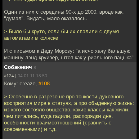
Один из них с середины 90-х до 2000, вроде как,
"думал". Видать, мало оказалось.
> Было бы круто, если бы их спалили с двумя
автоматами в коляске
И с письмом к Деду Морозу: "а исчо хачу бальшую
машину лэнд-круизер, штоп как у риального пацыка"
Собакевич
»
#124 |
04.01.11 18:50
Кому: creaze,
#108
> Особенно в разрезе не про тонкости духовного
восприятия мира в статуях, а про обыденную жизнь:
из кого состояло общество, какие классы как жили,
чем питались, куда гадили, распорядки дня,
особенности взаимоотношений (сравнить с
современными) и т.д.