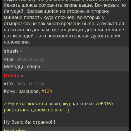
бежать шансы сохранить жизнь выше. Во-первых по
бегущей, бросающейся из стороны в сторону
мишени попасть куда сложнее, во-вторых у
отморозков не так много времени было, а пускаться
в погоню по дворам, где их увидят десятки, если не
сотни людей - это непозволительная дурость в их
положении.
shush
»
#138 |
04.01.11 19:03
Молодцы опера.
Goblin
»
#139 |
04.01.11 19:04
Кому: barbudos,
#134
> Ну и насколько я знаю, журналюге из АЖУРА
рассказано далеко не все :-)
Ну было бы странно!!!
barbudos
»