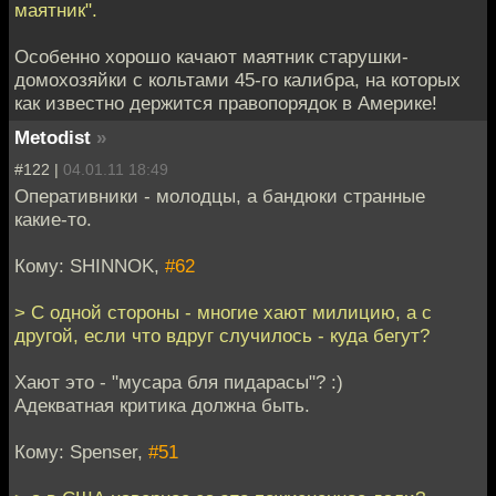
маятник".
Особенно хорошо качают маятник старушки-
домохозяйки с кольтами 45-го калибра, на которых
как известно держится правопорядок в Америке!
Metodist
»
#122 |
04.01.11 18:49
Оперативники - молодцы, а бандюки странные
какие-то.
Кому: SHINNOK,
#62
> С одной стороны - многие хают милицию, а с
другой, если что вдруг случилось - куда бегут?
Хают это - "мусара бля пидарасы"? :)
Адекватная критика должна быть.
Кому: Spenser,
#51