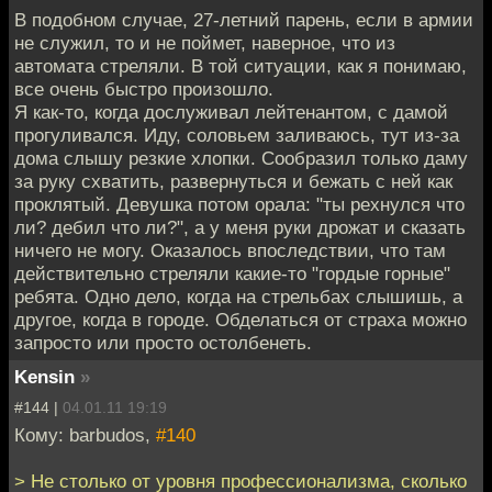
В подобном случае, 27-летний парень, если в армии
не служил, то и не поймет, наверное, что из
автомата стреляли. В той ситуации, как я понимаю,
все очень быстро произошло.
Я как-то, когда дослуживал лейтенантом, с дамой
прогуливался. Иду, соловьем заливаюсь, тут из-за
дома слышу резкие хлопки. Сообразил только даму
за руку схватить, развернуться и бежать с ней как
проклятый. Девушка потом орала: "ты рехнулся что
ли? дебил что ли?", а у меня руки дрожат и сказать
ничего не могу. Оказалось впоследствии, что там
действительно стреляли какие-то "гордые горные"
ребята. Одно дело, когда на стрельбах слышишь, а
другое, когда в городе. Обделаться от страха можно
запросто или просто остолбенеть.
Kensin
»
#144 |
04.01.11 19:19
Кому: barbudos,
#140
> Не столько от уровня профессионализма, сколько