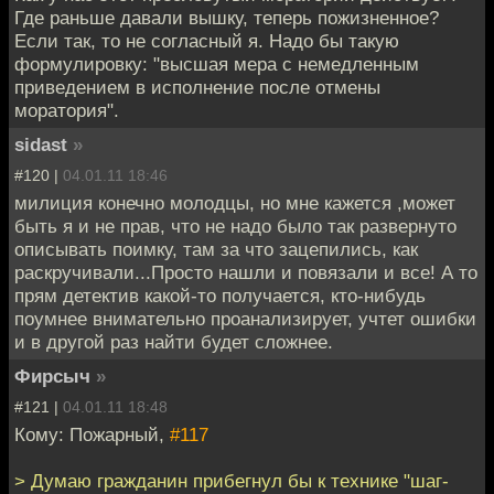
Где раньше давали вышку, теперь пожизненное?
Если так, то не согласный я. Надо бы такую
формулировку: "высшая мера с немедленным
приведением в исполнение после отмены
моратория".
sidast
»
#120 |
04.01.11 18:46
милиция конечно молодцы, но мне кажется ,может
быть я и не прав, что не надо было так развернуто
описывать поимку, там за что зацепились, как
раскручивали...Просто нашли и повязали и все! А то
прям детектив какой-то получается, кто-нибудь
поумнее внимательно проанализирует, учтет ошибки
и в другой раз найти будет сложнее.
Фирсыч
»
#121 |
04.01.11 18:48
Кому: Пожарный,
#117
> Думаю гражданин прибегнул бы к технике "шаг-