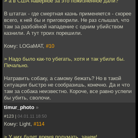
> а в США наверное за это пожизненное дали?
В штатах - где смертная казнь применяется - скорее
всего, к ней бы и приговорили. Не раз слышал, что
там за разбойной нападение с одним убийством
казнили. А тут троих порешили.
Кому: LOGaMAT,
#10
> Надо было как-то убегать, хотя и так убили бы.
Печально.
Натравить собаку, а самому бежать? Но в такой
ситуации быстро не сообразишь, конечно. Да и что
там за собака неизвестно. Короче, все равно успели
бы убить, сволочи.
timur_photo
»
#123 |
04.01.11 18:50
Кому: Light,
#114
> У них будет время подумать, зачем!