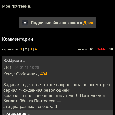
Моё почтение.
Подписывайся на канал в
Дзен
Комментарии
cтраницы:
1
| 2 |
3
|
4
всего: 325,
Goblin
: 28
Ю.Цезий
»
#101 |
04.01.11 18:26
Кому: Собакевич,
#94
Задавал в детстве тот же вопрос, пока не посмотрел
сериал "Рожденная революцией".
Камрад, ты не поверишь, писатель Л.Пантелеев и
бандит Лёнька Пантелеев —
это два разных человека!!!
Собакевич
»