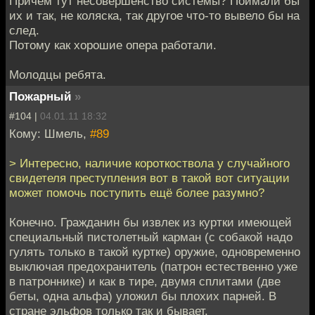
Причем тут несовершенство системы? Поймали бы
их и так, не коляска, так другое что-то вывело бы на
след.
Потому как хорошие опера работали.
Молодцы ребята.
Пожарный
»
#104 |
04.01.11 18:32
Кому: Шмель,
#89
> Интересно, наличие короткоствола у случайного
свидетеля преступления вот в такой вот ситуации
может помочь поступить ещё более разумно?
Конечно. Гражданин бы извлек из куртки имеющей
специальный пистолетный карман (с собакой надо
гулять только в такой куртке) оружие, одновременно
выключая предохранитель (патрон естественно уже
в патроннике) и как в тире, двумя сплитами (две
беты, одна альфа) уложил бы плохих парней. В
стране эльфов только так и бывает.