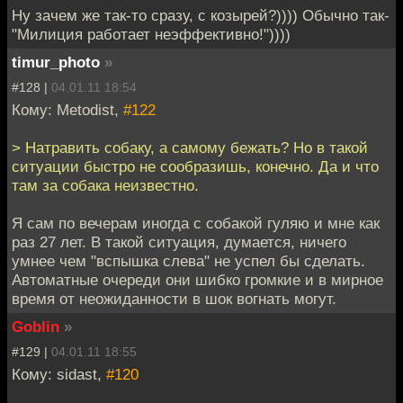
Ну зачем же так-то сразу, с козырей?)))) Обычно так-
"Милиция работает неэффективно!"))))
timur_photo
»
#128 |
04.01.11 18:54
Кому: Metodist,
#122
> Натравить собаку, а самому бежать? Но в такой
ситуации быстро не сообразишь, конечно. Да и что
там за собака неизвестно.
Я сам по вечерам иногда с собакой гуляю и мне как
раз 27 лет. В такой ситуация, думается, ничего
умнее чем "вспышка слева" не успел бы сделать.
Автоматные очереди они шибко громкие и в мирное
время от неожиданности в шок вогнать могут.
Goblin
»
#129 |
04.01.11 18:55
Кому: sidast,
#120