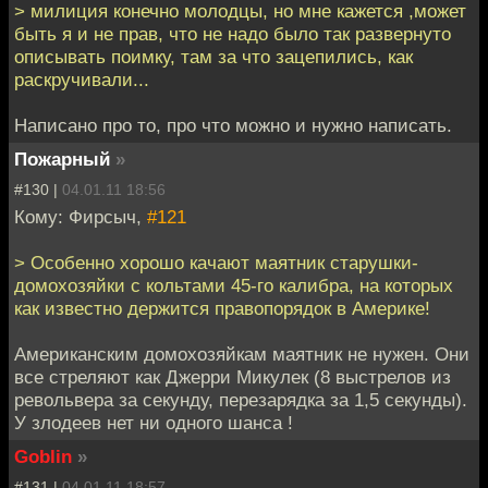
> милиция конечно молодцы, но мне кажется ,может
быть я и не прав, что не надо было так развернуто
описывать поимку, там за что зацепились, как
раскручивали...
Написано про то, про что можно и нужно написать.
Пожарный
»
#130 |
04.01.11 18:56
Кому: Фирсыч,
#121
> Особенно хорошо качают маятник старушки-
домохозяйки с кольтами 45-го калибра, на которых
как известно держится правопорядок в Америке!
Американским домохозяйкам маятник не нужен. Они
все стреляют как Джерри Микулек (8 выстрелов из
револьвера за секунду, перезарядка за 1,5 секунды).
У злодеев нет ни одного шанса !
Goblin
»
#131 |
04.01.11 18:57