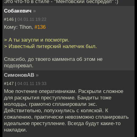
Это что-то в стиле - "Ментовский беспредел" :)
Собакевич
»
#146 |
04.01.11 19:22
Кому: Tihon,
#136
> А ты загугли и посмотри.
> Известный питерский налетчик был.
Спасибо, до твоего каммента об этом не
подозревал.
СимоновАВ
»
#147 |
04.01.11 19:33
Мое почтение оперативникам. Раскрыли сложное
для раскрытия преступление. Бандиты тоже
молодцы, грамотно спланировали экс.
Действительно, лопухнулись с коляской. К
сожалению, практически невозможно спланировать
идеальное преступление. Всегда будут какие-то
накладки.