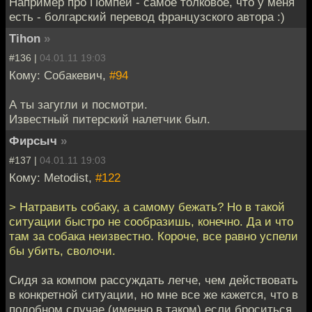
Например про Помпеи - самое толковое, что у меня
есть - болгарский перевод французского автора :)
Tihon
»
#136 |
04.01.11 19:03
Кому: Собакевич,
#94
А ты загугли и посмотри.
Известный питерский налетчик был.
Фирсыч
»
#137 |
04.01.11 19:03
Кому: Metodist,
#122
> Натравить собаку, а самому бежать? Но в такой
ситуации быстро не сообразишь, конечно. Да и что
там за собака неизвестно. Короче, все равно успели
бы убить, сволочи.
Сидя за компом рассуждать легче, чем действовать
в конкретной ситуации, но мне все же кажется, что в
подобном случае (именно в таком) если броситься