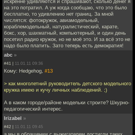
искренне удивляются и спрашивают, сколько денег я
на это потратил. А уж когда сообщаю, что это было
бесплатно, то удивлению нет границ. За мной
числятся: фотокружок, авиамодельный,
кораблемодельный, натуралистический, карате,
бокс, хор, шахматный, компьютерный, и один день
посетил радио кружок, но не моё это. И за всё это не
надо было платить. Зато теперь есть демократия!
abc
»
#41 |
11.01.11 09:36
Кому: Hedgehog,
#13
> как многолетний руководитель детского модельного
кружка имею и кучу личных наблюдений. ;)
А в каком городе/районе модельки строите? Шкурно-
педагогический интерес.
Irizabel
»
#42 |
11.01.11 09:45
а мы в обращении с выжигателем достигли таких