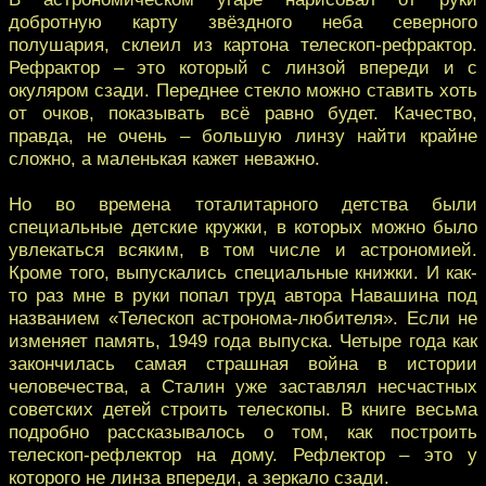
добротную карту звёздного неба северного
полушария, склеил из картона телескоп-рефрактор.
Рефрактор – это который с линзой впереди и с
окуляром сзади. Переднее стекло можно ставить хоть
от очков, показывать всё равно будет. Качество,
правда, не очень – большую линзу найти крайне
сложно, а маленькая кажет неважно.
Но во времена тоталитарного детства были
специальные детские кружки, в которых можно было
увлекаться всяким, в том числе и астрономией.
Кроме того, выпускались специальные книжки. И как-
то раз мне в руки попал труд автора Навашина под
названием «Телескоп астронома-любителя». Если не
изменяет память, 1949 года выпуска. Четыре года как
закончилась самая страшная война в истории
человечества, а Сталин уже заставлял несчастных
советских детей строить телескопы. В книге весьма
подробно рассказывалось о том, как построить
телескоп-рефлектор на дому. Рефлектор – это у
которого не линза впереди, а зеркало сзади.