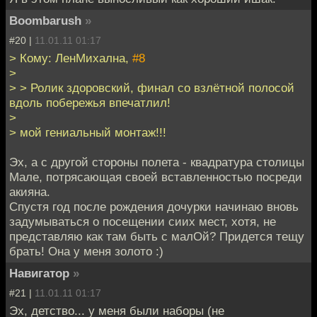
Boombarush
»
#20 |
11.01.11 01:17
> Кому: ЛенМихална,
#8
>
> > Ролик здоровский, финал со взлётной полосой
вдоль побережья впечатлил!
>
> мой гениальный монтаж!!!
Эх, а с другой стороны полета - квадратура столицы
Мале, потрясающая своей вставленностью посреди
акияна.
Спустя год после рождения дочурки начинаю вновь
задумываться о посещении сиих мест, хотя, не
представляю как там быть с малОй? Придется тещу
брать! Она у меня золото :)
Навигатор
»
#21 |
11.01.11 01:17
Эх, детство... у меня были наборы (не