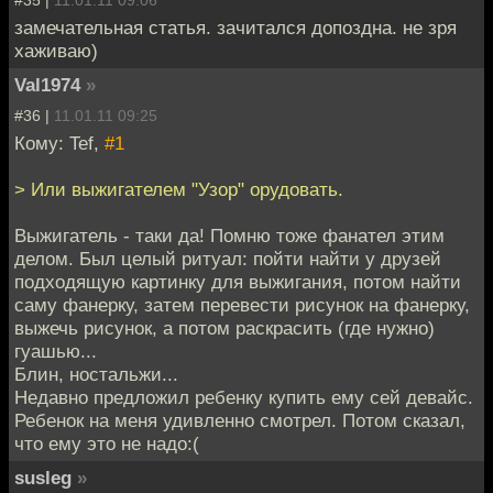
замечательная статья. зачитался допоздна. не зря
хаживаю)
Val1974
»
#36 |
11.01.11 09:25
Кому: Tef,
#1
> Или выжигателем "Узор" орудовать.
Выжигатель - таки да! Помню тоже фанател этим
делом. Был целый ритуал: пойти найти у друзей
подходящую картинку для выжигания, потом найти
саму фанерку, затем перевести рисунок на фанерку,
выжечь рисунок, а потом раскрасить (где нужно)
гуашью...
Блин, ностальжи...
Недавно предложил ребенку купить ему сей девайс.
Ребенок на меня удивленно смотрел. Потом сказал,
что ему это не надо:(
susleg
»