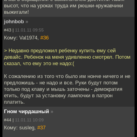
высот, что на уроках труда им рюшки-кружавчики
выжигали!
johnbob
»
#43 |
11.01.11 09:55
Кому: Val1974,
#36
> Недавно предложил ребенку купить ему сей
девайс. Ребенок на меня удивленно смотрел. Потом
сказал, что ему это не надо:(
К сожалению из того что было им нонче ничего и не
предложишь - не надо и все. Руки будут потом
только под клаву и мышь заточены - демократия
етить, будут за установку лампочки в патрон
платить.
Гном чирдашный
»
#44 |
11.01.11 10:09
Кому: susleg,
#37