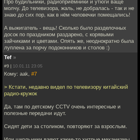
Про будильники, радиоприёмники и утюги ваще
молчу. До телевизора, жаль, не добралась - так и не
знаю до сих пор, как в нём человечки помещались!
А выжигатель - вещь! Сколько было разделочных
досок по праздником раздарено, с корявыми
зайчиками и цветами. Опять же, неоднократно была
луплена за порчу подоконников и столов :)
Tef
»
#9 |
10.01.11 23:05
Кому: aak,
#7
> Кстати, недавно видел по телевизору китайский
радио-кружок
Да, там по детскому CCTV очень интересные и
полезные передачи идут.
Сидят дети за столиком, повторяют за взрослым.
Или школьники ваяют какие-то хитрые механизмы.