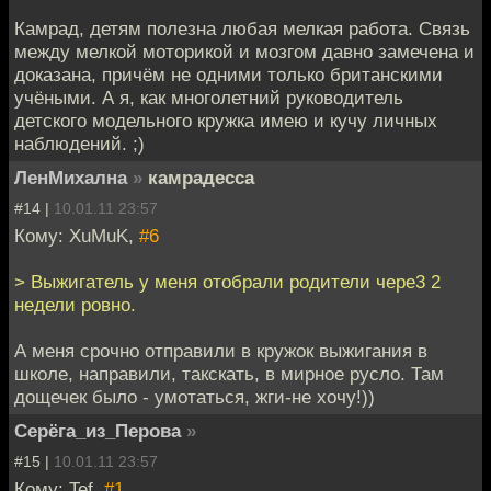
Камрад, детям полезна любая мелкая работа. Связь
между мелкой моторикой и мозгом давно замечена и
доказана, причём не одними только британскими
учёными. А я, как многолетний руководитель
детского модельного кружка имею и кучу личных
наблюдений. ;)
ЛенМихална
»
камрадесса
#14 |
10.01.11 23:57
Кому: XuMuK,
#6
> Выжигатель у меня отобрали родители чере3 2
недели ровно.
А меня срочно отправили в кружок выжигания в
школе, направили, такскать, в мирное русло. Там
дощечек было - умотаться, жги-не хочу!))
Серёга_из_Перова
»
#15 |
10.01.11 23:57
Кому: Tef,
#1