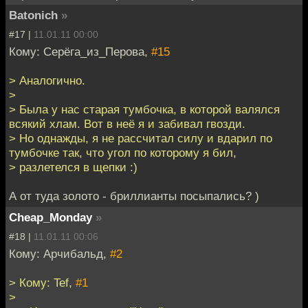
Batonich
»
#17 |
11.01.11 00:00
Кому: Серёга_из_Перова,
#15
> Аналогично.
>
> Была у нас старая тумбочка, в которой валялся
всякий хлам. Вот в неё я и забивал гвозди.
> Но однажды, я не рассчитал силу и вдарил по
тумбочке так, что угол по которому я бил,
> разлетелся в щепки :)
А от туда золото - бриллианты посыпались? )
Cheap_Monday
»
#18 |
11.01.11 00:06
Кому: Арчибальд,
#2
> Кому: Tef,
#1
>