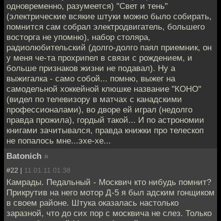
одновременно, разумеется) "Свет и тень"
(электрические всякие штуки можно было собирать,
помнится сам собрал электродвигатель, большего
восторга не упомню), набор столяра,
радиолюбительский (долго-долго паял приемник, он
у меня че-та прохрипел в связи с рождением, и
больше признаков жизни не подавал). Ну а
выжигалка - само собой... помню, выжег на
самодельной хоккейной клюшке название "КОНО"
(видел по телевизору в матчах с канадскими
профессионалами), во дворе ей играл (недолго
правда прожила), гордый такой... И по астрономии
книгами зачитывался, правда книжки про телескоп
не попалось мне...эхе-хе...
Batonich
»
#22 |
11.01.11 01:38
Камрады. Педальный - Москвич кто нибудь помнит?
Прикрутив на него мотор Д-5 я был адским гонщиком
в своем районе. Штука оказалась настолько
заразной, что до сих пор с москвича не слез. Только