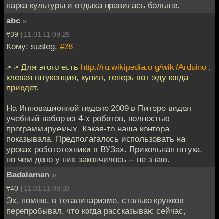
парка культуры и отдыха нравилась больше.
abc
»
#39 |
11.01.11 09:29
Кому: susleg,
#28
> > Для этого есть
http://ru.wikipedia.org/wiki/Arduino
,
клевая штукенция, купил, теперь вот жду когда
приедет.
На Инновационной неделе 2009 в Питере видел
учебный набор из 4-х роботов, полностью
программируемых. Какая-то наша контора
показывала. Предполагалось использовать на
уроках робототехники в ВУЗах. Прикольная штука,
но чем дело у них закончилось -- не знаю.
Badalaman
»
#40 |
11.01.11 09:33
Эх, помню, в тоталитаризме, столько кружков
перепробывал, что когда рассказываю сейчас,