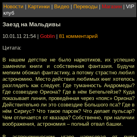
Новости
|
Картинки
|
Видео
|
Переводы
|
Магазин
|
VIP
клуб
Заезд на Мальдивы
10.01.11 21:54
|
Goblin
|
81 комментарий
Цитата:
В нашем детстве не было наркотиков, их успешно
заменяли книги и собственная фантазия. Будучи
мелким обожал фантастику, а потому страстно любил
астрономию. Место действия любимых книг хотелось
разглядеть как следует. Где туманность Андромеды?
Где созвездие Ориона? Где в нём Бетельгейзе? Куда
показывает линия, проведённая через «пояс» Ориона?
Действительно ли это созвездие Большого пса? Где в
нём Сириус? Что такое парсек? Что делает пульсар?
Чем отличается от квазара? Собственно, при наличии
воображения, астрономия – полный отвал башки.
В астрономическом угаре нарисовал от руки