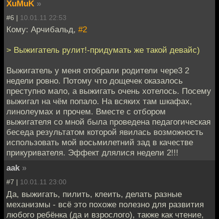
XuMuK
»
#6 |
10.01.11 22:53
Кому: Арчибальд,
#2
> Выжигатель рулит!-придумать же такой девайс)
Выжигатель у меня отобрали родители чере3 2
недели ровно. Потому что дощечек оказалось
преступно мало, а выжигать очень хотелось. Посему
выжигал на чём попало. На всяких там шкафах,
линолеумах и прочем. Вместе с отбором
выжигателя со мной была проведена педагогическая
беседа результатом которой явилась возможность
использовать мой восьмилетний зад в качестве
прикуривателя. Эффект длялися недели 2!!!
aak
»
#7 |
10.01.11 23:00
Да, выжигать, пилить, клеить, делать разные
механизмы - всё это похоже полезно для развития
любого ребёнка (да и взрослого), также как чтение,