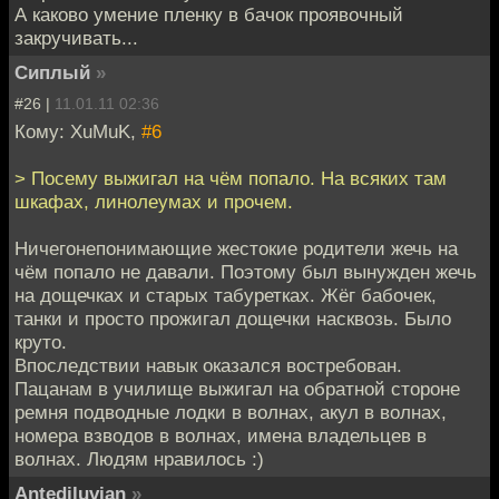
А каково умение пленку в бачок проявочный
закручивать...
Сиплый
»
#26 |
11.01.11 02:36
Кому: XuMuK,
#6
> Посему выжигал на чём попало. На всяких там
шкафах, линолеумах и прочем.
Ничегонепонимающие жестокие родители жечь на
чём попало не давали. Поэтому был вынужден жечь
на дощечках и старых табуретках. Жёг бабочек,
танки и просто прожигал дощечки насквозь. Было
круто.
Впоследствии навык оказался востребован.
Пацанам в училище выжигал на обратной стороне
ремня подводные лодки в волнах, акул в волнах,
номера взводов в волнах, имена владельцев в
волнах. Людям нравилось :)
Antediluvian
»