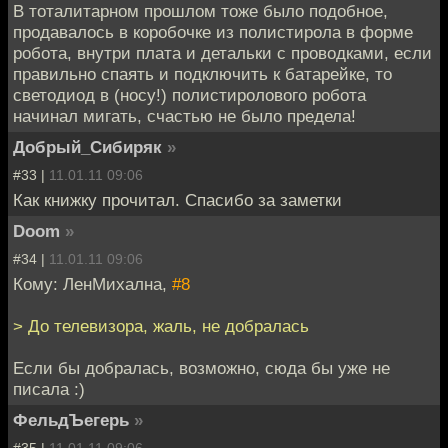
В тоталитарном прошлом тоже было подобное,
продавалось в коробочке из полистирола в форме
робота, внутри плата и детальки с проводками, если
правильно спаять и подключить к батарейке, то
светодиод в (носу!) полистиролового робота
начинал мигать, счастью не было предела!
Добрый_Сибиряк
»
#33 |
11.01.11 09:06
Как книжку прочитал. Спасибо за заметки
Doom
»
#34 |
11.01.11 09:06
Кому: ЛенМихална,
#8
> До телевизора, жаль, не добралась
Если бы добралась, возможно, сюда бы уже не
писала :)
ФельдЪегерь
»
#35 |
11.01.11 09:06