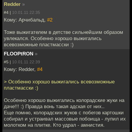
Redder
»
#4 |
10.01.11 22:35
Кому: Арчибальд,
#2
Тоже выжигателем в детстве сильнейшим образом
увлекался. Особенно хорошо выжигались
всевозможные пластмасски :)
FLOOPtRON
»
#5 |
10.01.11 22:39
Кому: Redder,
#4
> Особенно хорошо выжигались всевозможные
пластмасски :)
Особенно хорошо выжигались колорадские жуки на
даче!!! :) Правда вонь такая адская от них..
Еще помню, колорадских жуков с побегов картошки
собирал и устраивал массовые побоища - лупил их
молотком на плитке. Кто удрал - амнистия.