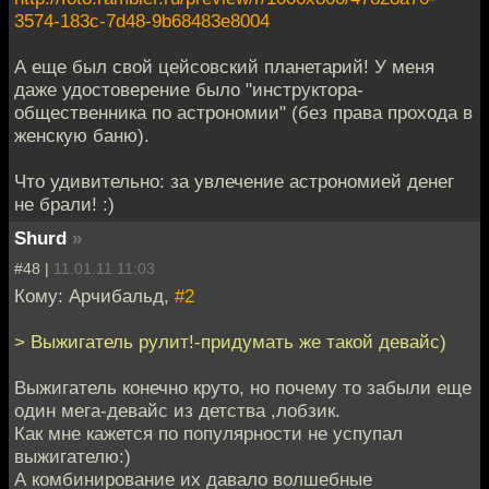
3574-183c-7d48-9b68483e8004
А еще был свой цейсовский планетарий! У меня
даже удостоверение было "инструктора-
общественника по астрономии" (без права прохода в
женскую баню).
Что удивительно: за увлечение астрономией денег
не брали! :)
Shurd
»
#48 |
11.01.11 11:03
Кому: Арчибальд,
#2
> Выжигатель рулит!-придумать же такой девайс)
Выжигатель конечно круто, но почему то забыли еще
один мега-девайс из детства ,лобзик.
Как мне кажется по популярности не успупал
выжигателю:)
А комбинирование их давало волшебные