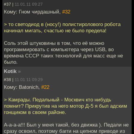
#37 |
11.01.11 09:27
Кому: Гном чирдашный,
#32
> то светодиод в (носу!) полистиролового робота
начинал мигать, счастью не было предела!
Соль этой штуковины в том, что её можно
программировать с компьютера через USB, во
времена СССР таких технологий для масс еще не
было.
Kotik
»
#38 |
11.01.11 09:29
Кому: Batonich,
#22
> Камрады. Педальный - Москвич кто нибудь
помнит? Прикрутив на него мотор Д-5 я был адским
гонщиком в своем районе.
А-а-а-а!!! Был у меня такой, без движка ). Педали не
сразу освоил, поэтому багги на цепном приводе из