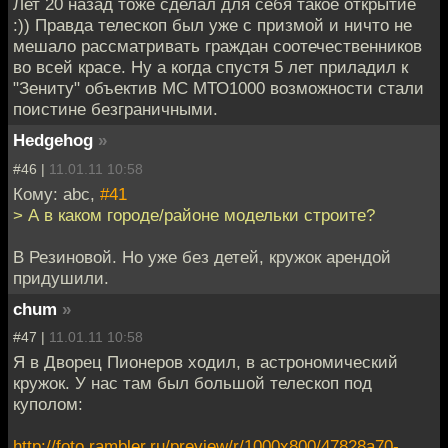
Лет 20 назад тоже сделал для себя такое открытие
:)) Правда телескоп был уже с призмой и ничто не
мешало рассматривать граждан соотечественников
во всей красе. Ну а когда спустя 5 лет приладил к
"Зениту" объектив МС МТО1000 возможности стали
поистине безграничными.
Hedgehog
»
#46 |
11.01.11 10:58
Кому: abc,
#41
> А в каком городе/районе модельки строите?
В Резиновой. Но уже без детей, кружок арендой
придушили.
chum
»
#47 |
11.01.11 10:58
Я в Дворец Пионеров ходил, в астрономический
кружок. У нас там был большой телескоп под
куполом:
http://foto.rambler.ru/preview/r/1000x800/47828a70-