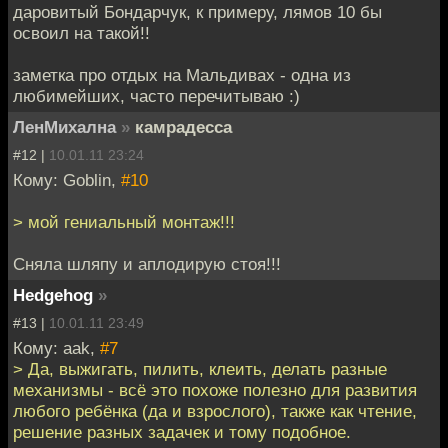
даровитый Бондарчук, к примеру, лямов 10 бы
освоил на такой!!
заметка про отдых на Мальдивах - одна из
любимейших, часто перечитываю :)
ЛенМихална
»
камрадесса
#12 |
10.01.11 23:24
Кому: Goblin,
#10
> мой гениальный монтаж!!!
Сняла шляпу и аплодирую стоя!!!
Hedgehog
»
#13 |
10.01.11 23:49
Кому: aak,
#7
> Да, выжигать, пилить, клеить, делать разные
механизмы - всё это похоже полезно для развития
любого ребёнка (да и взрослого), также как чтение,
решение разных задачек и тому подобное.