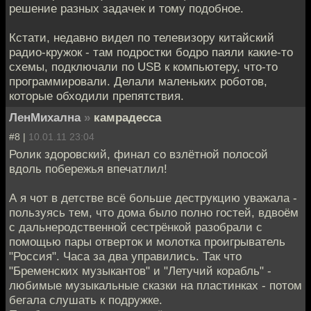
решение разных задачек и тому подобное.
Кстати, недавно видел по телевизору китайский
радио-кружок - там подростки бодро паяли какие-то
схемы, подключали по USB к компьютеру, что-то
программировали. Делали маленьких роботов,
которые обходили препятствия.
ЛенМихална
»
камрадесса
#8 |
10.01.11 23:04
Ролик здоровский, финал со взлётной полосой
вдоль побережья впечатлил!
А я чот в детстве всё больше деструкцию уважала -
пользуясь тем, что дома было полно гостей, вдвоём
с дальнеродственной сестрёнкой разобрали с
помощью пары отверток и молотка проигрыватель
"Россия". Часа за два управились. Так что
"Бременских музыкантов" и "Летучий корабль" -
любимые музыкальные сказки на пластинках - потом
бегала слушать к подружке.