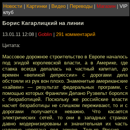
Новости
|
Картинки
|
Видео
|
Переводы
|
Магазин
|
VIP
клуб
Борис Кагарлицкий на линии
13.01.11 12:08
|
Goblin
|
291 комментарий
Цитата:
Массовое дорожное строительство в Европе началось
под эгидой королевской власти, а в Америке, где
ставка всегда делалась на частный капитал, до
времен «великой депрессии» с дорогами дела
обстояли из рук вон плохо. Знаменитые американские
«хайвеи» — результат федеральных программ, с
помощью которых Франклин Делано Рузвельт боролся
с безработицей. Поскольку же российские власти
насчет безработицы не слишком переживают, то и с
дорогами получается неважно. Что касается
электрических сетей, то они в западных странах
давно модернизированы и значительная их часть
надежно упрятана под землю. Только Россия —