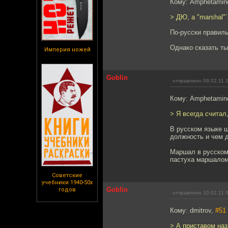
Кому: Amphetamin
> ДЮ, а "marshal"
По-русски правил
Однако сказать ты
Империя ножей
Goblin
отправлено 09.02.11 
Кому: Amphetamin
> Я всегда счита
В русском языке ш
должность и чем 
Маршал в русском 
пастуха маршалом
Советские
учебники 1940-50х
Goblin
годов
отправлено 10.02.11 
Кому: dmitrov,
#51
> А приставом на