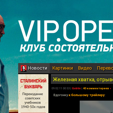
Картинки
Видео
Перев
Новости
Железная хватка, отрыв
09.02.11 00:53 |
Goblin
|
40 комментариев
»
Вдогонку
к большому трейлеру
: