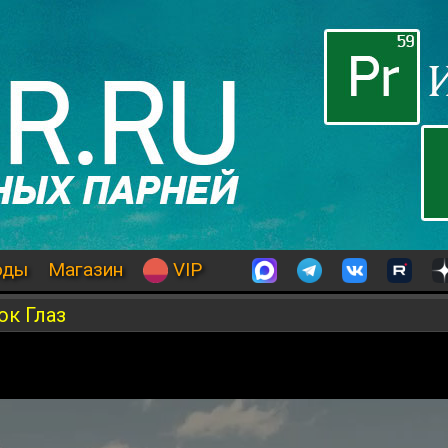
оды
Магазин
VIP
ок Глаз