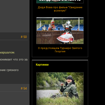
Дядя Вова про фильм "Свидание
вслепую"
# 50
О предстоящем Турнире Святого
Георгия
 маршалом.
онимает что это за
Картинки
ение грязного
# 54