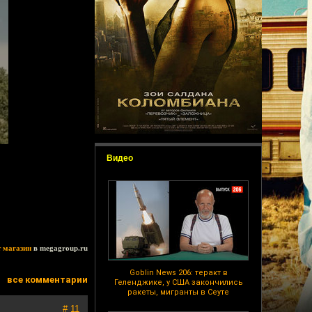
Видео
т магазин
в megagroup.ru
Goblin News 206: теракт в
все комментарии
Геленджике, у США закончились
ракеты, мигранты в Сеуте
# 11