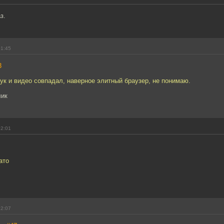
з.
01:45
3
вук и видео совпадал, наверное элитный браузер, не понимаю.
лик
02:01
ато
12:07