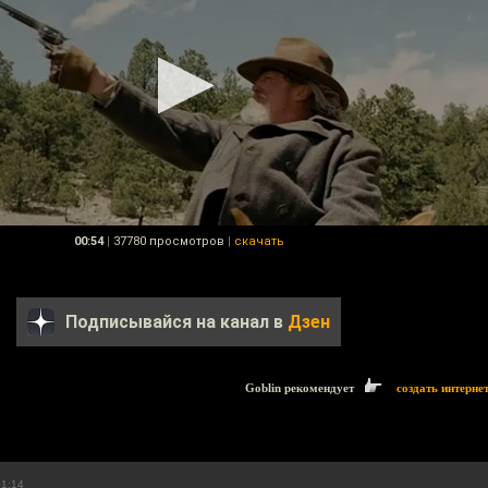
00:54
|
37780 просмотров
|
скачать
Подписывайся на канал в
Дзен
Goblin рекомендует
создать интерне
01:14