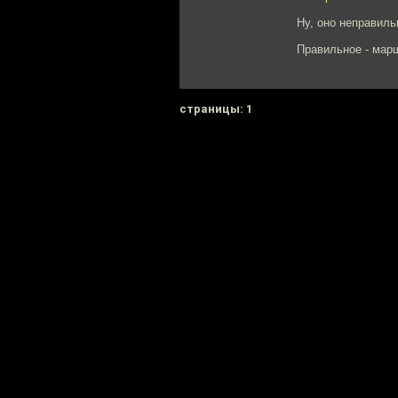
Ну, оно неправиль
Правильное - мар
cтраницы: 1