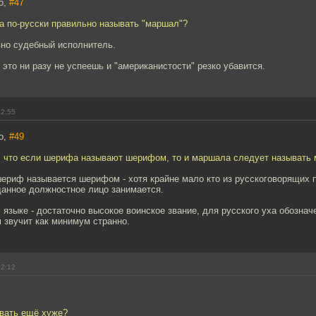
o,
#47
`а по-русски правильно называть "маршал"?
ьно судебный исполнитель.
 это ни разу не успеешь и "американистости" резко убавится.
12:55
o,
#49
л, что если шерифа называют шерифом, то и маршала следует называть
ериф называется шерифом - хотя крайне мало кто из русскоговорящих п
данное должностное лицо занимается.
языке - достаточно высокое воинское звание, для русского уха обознач
 звучит как минимум странно.
02:12
звать ещё хуже?