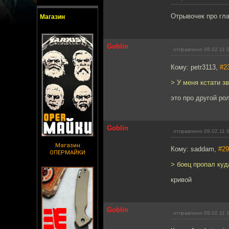
Отрывочек про гла
Магазин
Goblin
отправлено 09.02.11 
Кому: petr3113,
#2
> У меня кстати з
это про другой ро
Goblin
отправлено 09.02.11 
Магазин
Кому: saddam,
#29
ОПЕРМАЙКИ
> боец пропал куд
кривой
Goblin
отправлено 09.02.11 