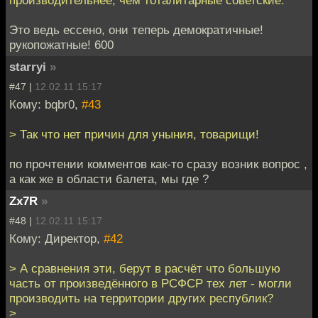
Это ведь ессено, они теперь демократичные!
рукопожатные! 600
starryi
»
#47 |
12.02.11 15:17
Кому: bqbr0,
#43
> Так что нет причин для уныния, товарищи!
по прочтении комментов как-то сразу возник вопрос ,
а как же в области балета, мы где ?
Zx7R
»
#48 |
12.02.11 15:17
Кому: Директор,
#42
> А сравнения эти, берут в расчёт что большую
часть от произведённого в РСФСР тех лет - могли
производить на территории других республик?
>