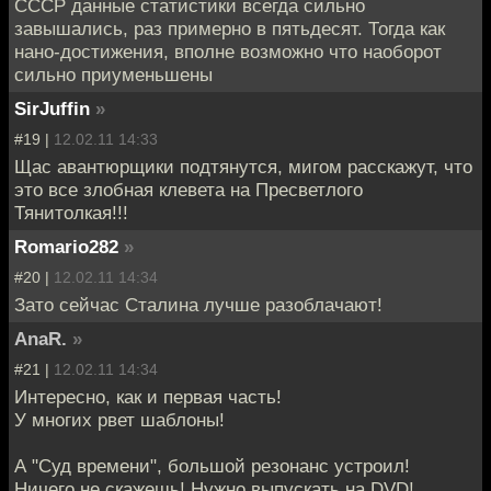
СССР данные статистики всегда сильно
завышались, раз примерно в пятьдесят. Тогда как
нано-достижения, вполне возможно что наоборот
сильно приуменьшены
SirJuffin
»
#19 |
12.02.11 14:33
Щас авантюрщики подтянутся, мигом расскажут, что
это все злобная клевета на Пресветлого
Тянитолкая!!!
Romario282
»
#20 |
12.02.11 14:34
Зато сейчас Сталина лучше разоблачают!
AnaR.
»
#21 |
12.02.11 14:34
Интересно, как и первая часть!
У многих рвет шаблоны!
А "Суд времени", большой резонанс устроил!
Ничего не скажешь! Нужно выпускать на DVD!