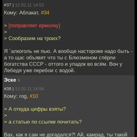
#37 |
12.02.11 14:52
Кому: Аблакат,
#34
>
[поправляет ермолку]
>
> Сообразим на троих?
Я `алкоголь не пью. А вообще настороже надо быть -
а то щас объявят что ты с Блюзменом спёрли
богатства СССР - оттого и упадок во всём. Вон у
Лебедя уже перебои с водой.
Эске
»
#38 |
12.02.11 14:56
Кому: rog,
#10
> А откуда цифры взяты?
>
> а статью по ссылке почитать?
Вах, как я сам не догадался?! Ай, камрад, ты такой