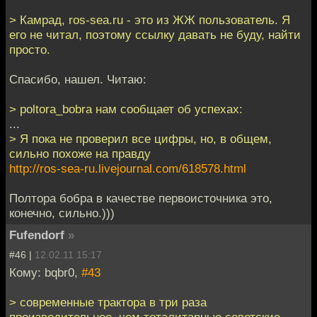
> Камрад, ros-sea.ru - это из ЖЖ пользователь. Я
его не читал, поэтому ссылку давать не буду, найти
просто.
Спасибо, нашел. Читаю:
> poltora_bobra нам сообщает об успехах:
...
> Я пока не проверил все цифры, но, в общем,
сильно похоже на правду
http://ros-sea-ru.livejournal.com/618578.html
Полтора бобра в качестве первоисточника это,
конечно, сильно.)))
Fufendorf
»
#46 |
12.02.11 15:17
Кому: bqbr0,
#43
> современные трактора в три раза
производительнее, чем тоталитарные советские.