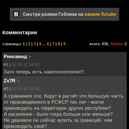
Смотри ролики Гоблина на
канале Rutube
Комментарии
cтраницы: 1 |
2
|
3
|
4
...
6
|
7
|
8
|
9
всего: 836,
Goblin
: 2
Ринсвинд
»
#1 |
12.02.11 14:00
Зато теперь есть нанотехнологии!!!
Zx7R
»
#2 |
12.02.11 14:06
А сравнения эти, берут в расчёт что большую часть
от произведённого в РСФСР тех лет - могли
производить на территории других республик?
А население - было тогда больше или меньше?
Не дешевле ли сейчас купить за границей, чем
производить своё?