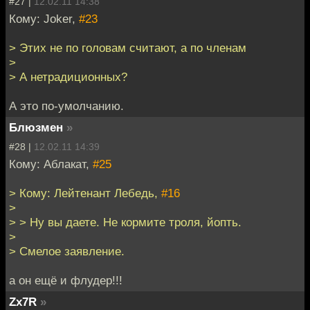
#27 |
12.02.11 14:38
Кому: Joker,
#23
> Этих не по головам считают, а по членам
>
> А нетрадиционных?
А это по-умолчанию.
Блюзмен
»
#28 |
12.02.11 14:39
Кому: Аблакат,
#25
> Кому: Лейтенант Лебедь,
#16
>
> > Ну вы даете. Не кормите троля, йопть.
>
> Смелое заявление.
а он ещё и флудер!!!
Zx7R
»