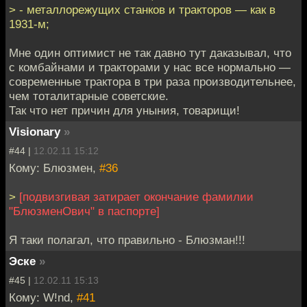
> - металлорежущих станков и тракторов — как в
1931-м;
Мне один оптимист не так давно тут даказывал, что
с комбайнами и тракторами у нас все нормально —
современные трактора в три раза производительнее,
чем тоталитарные советские.
Так что нет причин для уныния, товарищи!
Visionary
»
#44 |
12.02.11 15:12
Кому: Блюзмен,
#36
>
[подвизгивая затирает окончание фамилии
"БлюзменОвич" в паспорте]
Я таки полагал, что правильно - Блюзман!!!
Эске
»
#45 |
12.02.11 15:13
Кому: W!nd,
#41