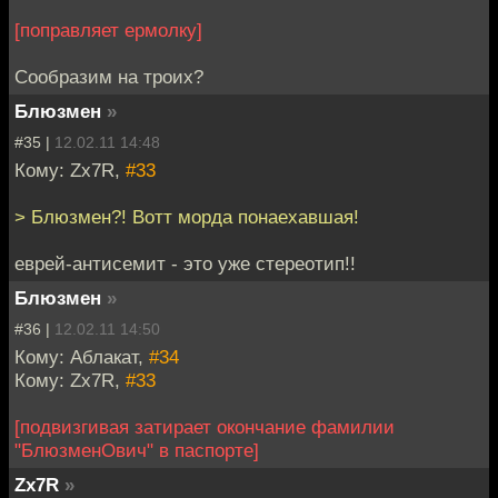
[поправляет ермолку]
Сообразим на троих?
Блюзмен
»
#35 |
12.02.11 14:48
Кому: Zx7R,
#33
> Блюзмен?! Вотт морда понаехавшая!
еврей-антисемит - это уже стереотип!!
Блюзмен
»
#36 |
12.02.11 14:50
Кому: Аблакат,
#34
Кому: Zx7R,
#33
[подвизгивая затирает окончание фамилии
"БлюзменОвич" в паспорте]
Zx7R
»