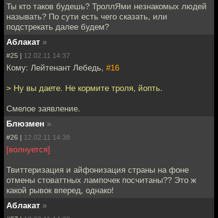
Ты кто таков будешь? ТроллЯми незнакомых людей
называть? По сути есть чего сказать, или
подстрекать далее будем?
Аблакат
»
#25 |
12.02.11 14:37
Кому: Лейтенант Лебедь,
#16
> Ну вы даете. Не кормите троля, йопть.
Смелое заявление.
Блюзмен
»
#26 |
12.02.11 14:38
[волнуется]
Твиттеризация и айфонизация страны на фоне
отмены стоваттных лампочек посчитаны?? Это ж
какой рывок вперед, однако!
Аблакат
»