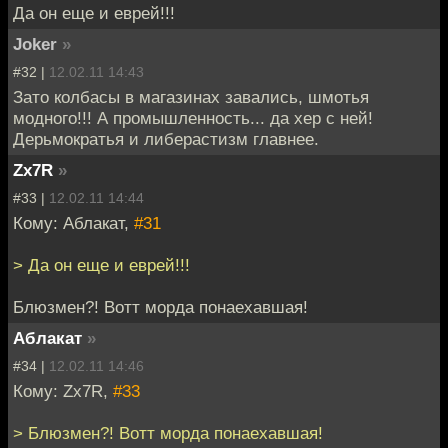
Да он еще и еврей!!!
Joker
»
#32 |
12.02.11 14:43
Зато колбасы в магазинах завались, шмотья
модного!!! А промышленность... да хер с ней!
Дерьмократья и либерастизм главнее.
Zx7R
»
#33 |
12.02.11 14:44
Кому: Аблакат,
#31
> Да он еще и еврей!!!
Блюзмен?! Вотт морда понаехавшая!
Аблакат
»
#34 |
12.02.11 14:46
Кому: Zx7R,
#33
> Блюзмен?! Вотт морда понаехавшая!