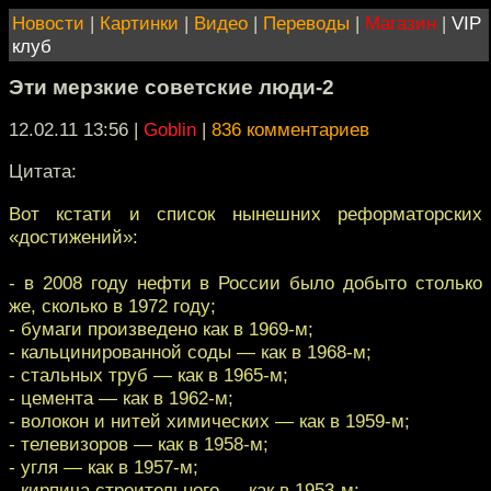
Новости
|
Картинки
|
Видео
|
Переводы
|
Магазин
|
VIP
клуб
Эти мерзкие советские люди-2
12.02.11 13:56
|
Goblin
|
836 комментариев
Цитата:
Вот кстати и список нынешних реформаторских
«достижений»:
- в 2008 году нефти в России было добыто столько
же, сколько в 1972 году;
- бумаги произведено как в 1969-м;
- кальцинированной соды — как в 1968-м;
- стальных труб — как в 1965-м;
- цемента — как в 1962-м;
- волокон и нитей химических — как в 1959-м;
- телевизоров — как в 1958-м;
- угля — как в 1957-м;
- кирпича строительного — как в 1953-м;