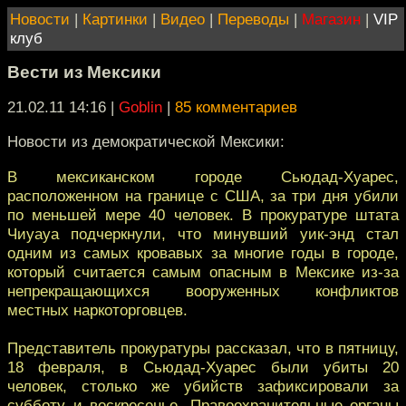
Новости
|
Картинки
|
Видео
|
Переводы
|
Магазин
|
VIP
клуб
Вести из Мексики
21.02.11 14:16
|
Goblin
|
85 комментариев
Новости из демократической Мексики:
В мексиканском городе Сьюдад-Хуарес,
расположенном на границе с США, за три дня убили
по меньшей мере 40 человек. В прокуратуре штата
Чиуауа подчеркнули, что минувший уик-энд стал
одним из самых кровавых за многие годы в городе,
который считается самым опасным в Мексике из-за
непрекращающихся вооруженных конфликтов
местных наркоторговцев.
Представитель прокуратуры рассказал, что в пятницу,
18 февраля, в Сьюдад-Хуарес были убиты 20
человек, столько же убийств зафиксировали за
субботу и воскресенье. Правоохранительные органы