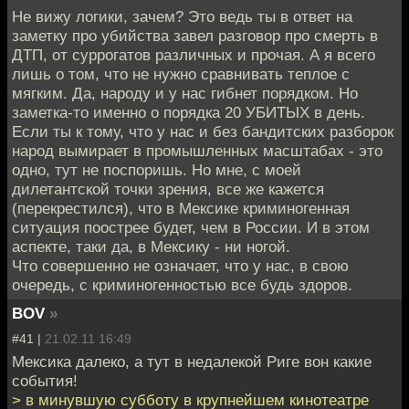
Не вижу логики, зачем? Это ведь ты в ответ на
заметку про убийства завел разговор про смерть в
ДТП, от суррогатов различных и прочая. А я всего
лишь о том, что не нужно сравнивать теплое с
мягким. Да, народу и у нас гибнет порядком. Но
заметка-то именно о порядка 20 УБИТЫХ в день.
Если ты к тому, что у нас и без бандитских разборок
народ вымирает в промышленных масштабах - это
одно, тут не поспоришь. Но мне, с моей
дилетантской точки зрения, все же кажется
(перекрестился), что в Мексике криминогенная
ситуация поострее будет, чем в России. И в этом
аспекте, таки да, в Мексику - ни ногой.
Что совершенно не означает, что у нас, в свою
очередь, с криминогенностью все будь здоров.
BOV
»
#41 |
21.02.11 16:49
Мексика далеко, а тут в недалекой Риге вон какие
события!
> в минувшую субботу в крупнейшем кинотеатре