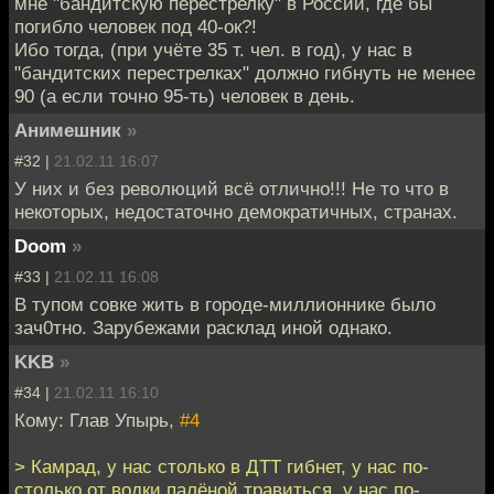
мне "бандитскую перестрелку" в России, где бы
погибло человек под 40-ок?!
Ибо тогда, (при учёте 35 т. чел. в год), у нас в
"бандитских перестрелках" должно гибнуть не менее
90 (а если точно 95-ть) человек в день.
Анимешник
»
#32 |
21.02.11 16:07
У них и без революций всё отлично!!! Не то что в
некоторых, недостаточно демократичных, странах.
Doom
»
#33 |
21.02.11 16:08
В тупом совке жить в городе-миллионнике было
зач0тно. Зарубежами расклад иной однако.
KKB
»
#34 |
21.02.11 16:10
Кому: Глав Упырь,
#4
> Камрад, у нас столько в ДТТ гибнет, у нас по-
столько от водки палёной травиться, у нас по-