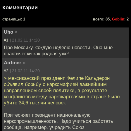
Комментарии
cтраницы: 1
всего: 85,
Goblin
: 2
Uho
»
#1 |
21.02.11 14:20
Про Мексику каждую неделю новости. Она мне
практически как родная уже!
Airliner
»
#2 |
21.02.11 14:20
> мексиканский президент Фелипе Кальдерон
объявил борьбу с наркомафией важнейшим
направлением своей политики, в результате
конфликтов между наркокартелями в стране было
убито 34,6 тысячи человек
Притесняет президент национальную
наркопромышленность. Надо учиться работать
сообща, например, учредить Союз