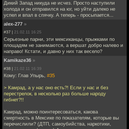
Дикий Запад никуда не исчез. Просто наступили
холода и он отправился на юг, но уйти далеко не
успел и впал в спячку. А теперь - просыпается...
alex-277
»
#37 |
21.02.11 16:25
Серьезные парни, эти мексиканцы, прыжками по
площадям не занимаются, а вершат добро налево и
направо! Кстати, и давно у них так весело?
Kamikaze36
»
#38 |
21.02.11 16:39
Кому: Глав Упырь,
#35
> Камрад, а у нас оно есть?! Если у нас и без
перестрелок, в несколько раз больше народу
гибнет?!!
Камрад, можно поинтересоваться, какова
смертность в Мексике по показателям, которые вы
перечислили? (ДТП, самоубийства, наркотики,