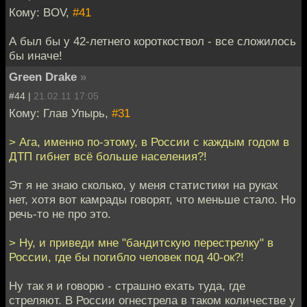
Кому: BOV,
#41
А был бы у 42-летнего короткоствол - все сложилось
бы иначе!
Green Drake
»
#44 |
21.02.11 17:05
Кому: Глав Упырь,
#31
> Ага, именно по-этому, в России с каждым годом в
ДТП гибнет всё больше населения?!
Эт я не знаю сколько, у меня статистики на руках
нет, хотя вот камрады говорят, что меньше стало. Но
речь-то не про это.
> Ну, и приведи мне "бандитскую перестрелку" в
России, где бы погибло человек под 40-ок?!
Ну так я и говорю - страшно ехать туда, где
стреляют. В России огнестрела в таком количестве у