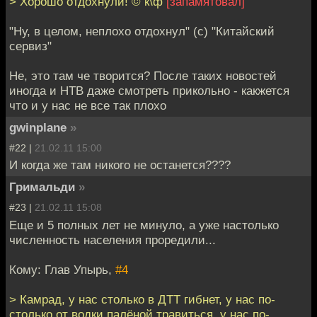
> Хорошо отдохнули! © к\ф
[запамятовал]
"Ну, в целом, неплохо отдохнул" (с) "Китайский
сервиз"
Не, это там че творится? После таких новостей
иногда и НТВ даже смотреть прикольно - какжется
что и у нас не все так плохо
gwinplane
»
#22 |
21.02.11 15:00
И когда же там никого не останется????
Гримальди
»
#23 |
21.02.11 15:08
Еще и 5 полных лет не минуло, а уже настолько
численность населения проредили...
Кому: Глав Упырь,
#4
> Камрад, у нас столько в ДТТ гибнет, у нас по-
столько от водки палёной травиться, у нас по-