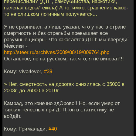
перечислили? (ДТП, самоубийства, наркотики,
паленая водка/текила) А то, имхо, сравнение какое-
то не слишком логичным получается...
Я не сравнивал, а лишь указал, что у нас в стране
смертность и без стрельбы превышает все
разумные цифры. Что какасается ДТП: мы впереди
Мексики -
http://steer.ru/archives/2009/08/19/009764.php
Остальное, не на русском, так что, я не виноват!!!
Кому: viva4ever,
#39
> Нет, смертность на дорогах снизилась с 35000 в
2003г. до 26000 в 2010г.
Камрад, это конечно здОрово!! Но, если умер от
тяжких телесных при ДТП, он в статистику не
войдёт.
Кому: Гримальди,
#40