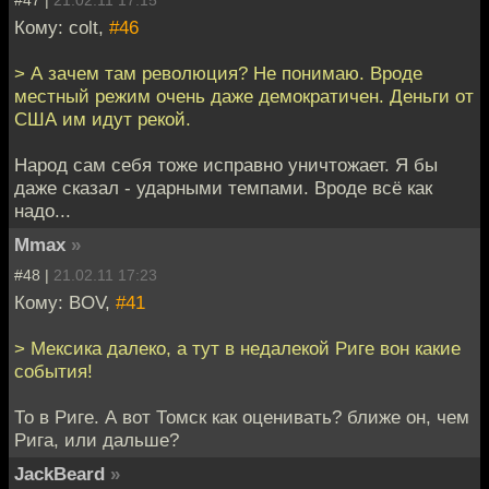
#47 |
21.02.11 17:15
Кому: colt,
#46
> А зачем там революция? Не понимаю. Вроде
местный режим очень даже демократичен. Деньги от
США им идут рекой.
Народ сам себя тоже исправно уничтожает. Я бы
даже сказал - ударными темпами. Вроде всё как
надо...
Mmax
»
#48 |
21.02.11 17:23
Кому: BOV,
#41
> Мексика далеко, а тут в недалекой Риге вон какие
события!
То в Риге. А вот Томск как оценивать? ближе он, чем
Рига, или дальше?
JackBeard
»