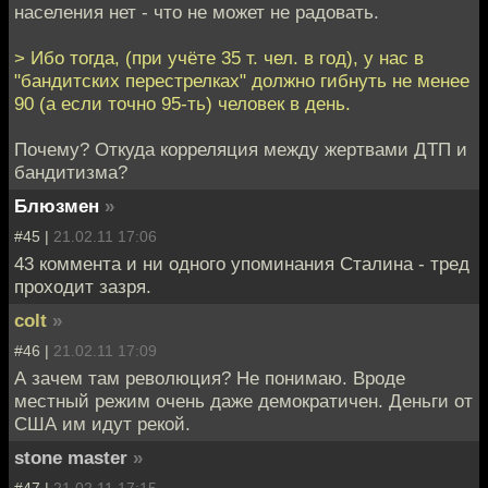
населения нет - что не может не радовать.
> Ибо тогда, (при учёте 35 т. чел. в год), у нас в
"бандитских перестрелках" должно гибнуть не менее
90 (а если точно 95-ть) человек в день.
Почему? Откуда корреляция между жертвами ДТП и
бандитизма?
Блюзмен
»
#45 |
21.02.11 17:06
43 коммента и ни одного упоминания Сталина - тред
проходит зазря.
colt
»
#46 |
21.02.11 17:09
А зачем там революция? Не понимаю. Вроде
местный режим очень даже демократичен. Деньги от
США им идут рекой.
stone master
»