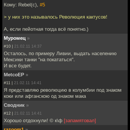
Кому: Rebel(c),
#5
> у них это называлось Революция кактусов!
А, если пейотная тогда всё понятно.)
Муромец
»
#10 |
21.02.11 14:37
Осталось, по примеру Ливии, выдать населению
Мексики танки "на покататься".
И все будет.
MetcoEP
»
#11 |
21.02.11 14:41
Я представляю революцию в колумбии под знаком
коки или афганскою од знаком мака
Сводник
»
#12 |
21.02.11 14:41
Хорошо отдохнули! © к\ф
[запамятовал]
razoom1
»