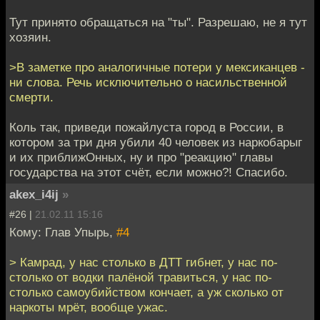
Тут принято обращаться на "ты". Разрешаю, не я тут
хозяин.
>В заметке про аналогичные потери у мексиканцев -
ни слова. Речь исключительно о насильственной
смерти.
Коль так, приведи пожайлуста город в России, в
котором за три дня убили 40 человек из наркобарыг
и их приближОнных, ну и про "реакцию" главы
государства на этот счёт, если можно?! Спасибо.
akex_i4ij
»
#26 |
21.02.11 15:16
Кому: Глав Упырь,
#4
> Камрад, у нас столько в ДТТ гибнет, у нас по-
столько от водки палёной травиться, у нас по-
столько самоубийством кончает, а уж сколько от
наркоты мрёт, вообще ужас.