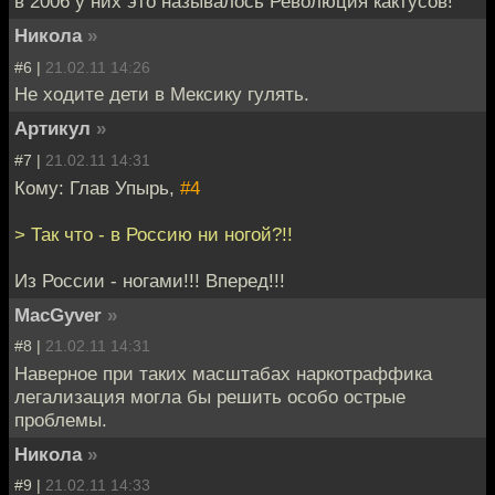
в 2006 у них это называлось Революция кактусов!
Никола
»
#6 |
21.02.11 14:26
Не ходите дети в Мексику гулять.
Артикул
»
#7 |
21.02.11 14:31
Кому: Глав Упырь,
#4
> Так что - в Россию ни ногой?!!
Из России - ногами!!! Вперед!!!
MacGyver
»
#8 |
21.02.11 14:31
Наверное при таких масштабах наркотраффика
легализация могла бы решить особо острые
проблемы.
Никола
»
#9 |
21.02.11 14:33