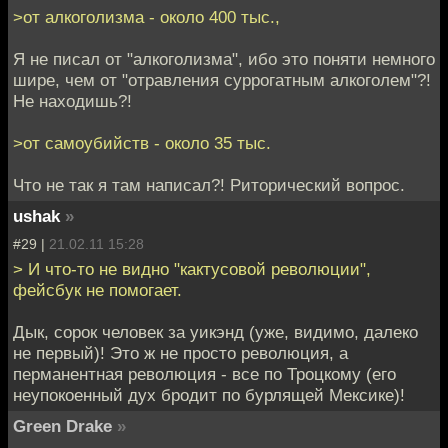
>от алкоголизма - около 400 тыс.,
Я не писал от "алкоголизма", ибо это поняти немного
шире, чем от "отравления суррогатным алкоголем"?!
Не находишь?!
>от самоубийств - около 35 тыс.
Что не так я там написал?! Риторический вопрос.
ushak
»
#29 |
21.02.11 15:28
> И что-то не видно "кактусовой революции",
фейсбук не помогает.
Дык, сорок человек за уикэнд (уже, видимо, далеко
не первый)! Это ж не просто революция, а
перманентная революция - все по Троцкому (его
неупокоенный дух бродит по бурлящей Мексике)!
Green Drake
»