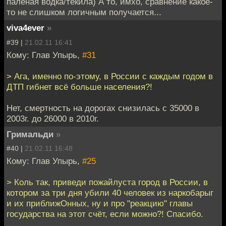
паленая водка/текила) А то, имхо, сравнение какое-
то не слишком логичным получается...
viva4ever
»
#39 |
21.02.11 16:41
Кому: Глав Упырь,
#31
> Ага, именно по-этому, в России с каждым годом в
ДТП гибнет всё больше населения?!
Нет, смертность на дорогах снизилась с 35000 в
2003г. до 26000 в 2010г.
Гримальди
»
#40 |
21.02.11 16:48
Кому: Глав Упырь,
#25
> Коль так, приведи пожайлуста город в России, в
котором за три дня убили 40 человек из наркобарыг
и их приближОнных, ну и про "реакцию" главы
государства на этот счёт, если можно?! Спасибо.