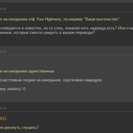
19:08
л на кинорынке х/ф Your Highness, по-нашему "Ваше высочество".
сообщается в новостях, но со спец. показом хоть надежда есть? Или сч
венные, которые смогли увидеть в вашем переводе?
19:16
и на кинорынке единственные
 счастливым людем на кинорынке, подтягивая камрадов.
ину любить! ©
19:16
#13
не рискнуть глушить?