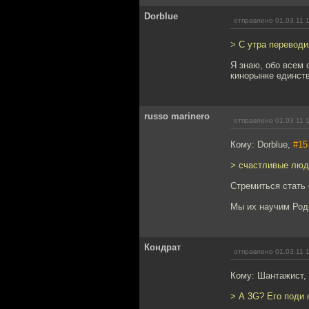
Dorblue
отправлено 01.03.11 
> С утра переводи
Я знаю, обо всем 
кинорынке единст
russo marinero
отправлено 01.03.11 
Кому: Dorblue,
#15
> счастливые люд
Cтремиться стать
Мы их научим Род
Кондрат
отправлено 01.03.11 
Кому: Шантажист,
> А 3G? Его поди 