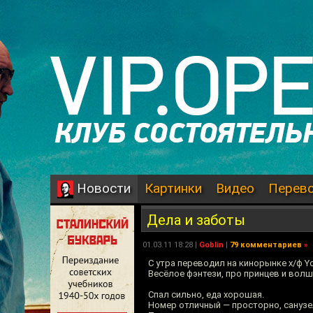
Картинки
Видео
Перев
Новости
Дела и заботы
01.03.11 18:28 |
Goblin
|
79 комментариев
»
С утра переводил на кинорынке х/ф Y
Весёлое фэнтези, про принцев и волш
Спал сильно, еда хорошая.
Номер отличный — просторно, санузе