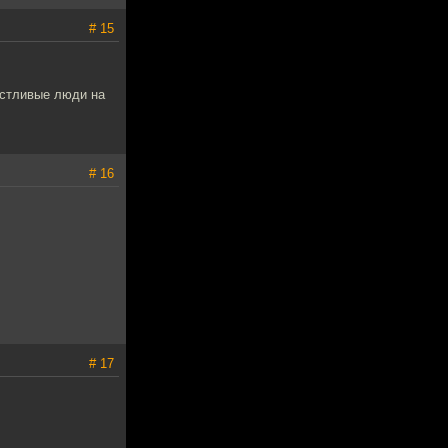
# 15
астливые люди на
# 16
# 17