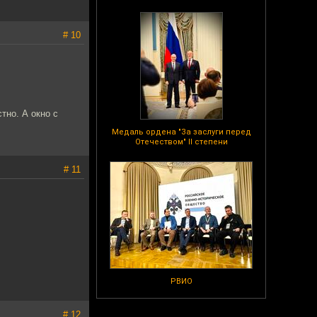
# 10
тно. А окно с
Медаль ордена "За заслуги перед
Отечеством" II степени
# 11
РВИО
# 12