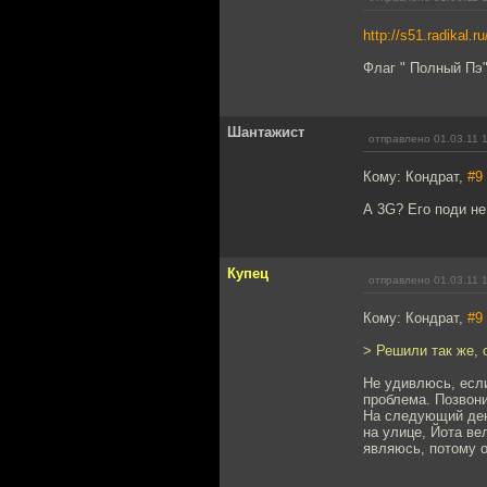
http://s51.radikal.r
Флаг " Полный Пэ
Шантажист
отправлено 01.03.11 
Кому: Кондрат,
#9
А 3G? Его поди не
Купец
отправлено 01.03.11 
Кому: Кондрат,
#9
> Решили так же, 
Не удивлюсь, если
проблема. Позвони
На следующий день
на улице, Йота ве
являюсь, потому 