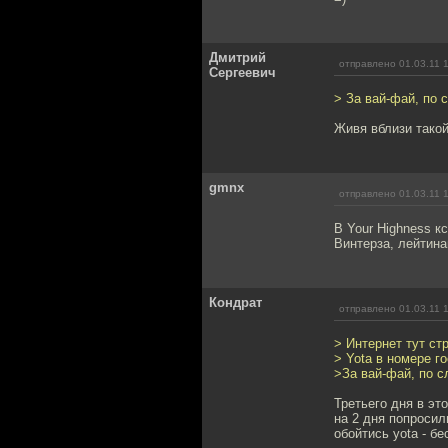
Дмитрий
отправлено 01.03.11 
Сергеевич
> За вай-фай, по 
Живя вблизи такой
gmnx
отправлено 01.03.11 
В Your Highness к
Винтерза, лейтина
Кондрат
отправлено 01.03.11 
> Интернет тут ст
> Yota в номере го
>За вай-фай, по с
Третьего дня в эт
на 2 дня попросил
обойтись yota - б