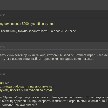
18:50
слухам, просят 5000 рублей за сутки.
 гостиницы, можно зарабатывать на своем Вай-Фае.
18:50
стати снимается Дэмиэн Льюис, который в Band of Brothers играл мега л
нт у его вышел отличный, интересно как он здесь себя показал.
18:52
ранный.
стиницы работает, а на выставке нет.
лухам, просят 5000 рублей за сутки.
ом "Крокусе" проходила выставка. Наш админ рассказал, что за подключ
и 60 тыщ деревянных при скорости в гигабит и ограничении скачки в 10 Г
есполезно. Глушат что ли?