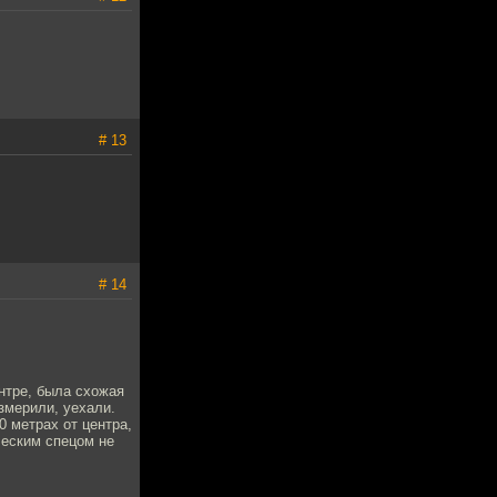
# 13
# 14
нтре, была схожая
змерили, уехали.
0 метрах от центра,
ческим спецом не