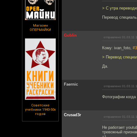
> С утра переводи
Перевод специаль
Магазин
ОПЕРМАЙКИ
Goblin
отправлено 01.03.11 
Кому: ivan_foto,
#3
> Перевод специа
Да.
Faernic
отправлено 01.03.11 
Фотографии когда
Советские
учебники 1940-50х
годов
Crusad3r
отправлено 01.03.11 
Не работает youtu
тревожный признак
=)