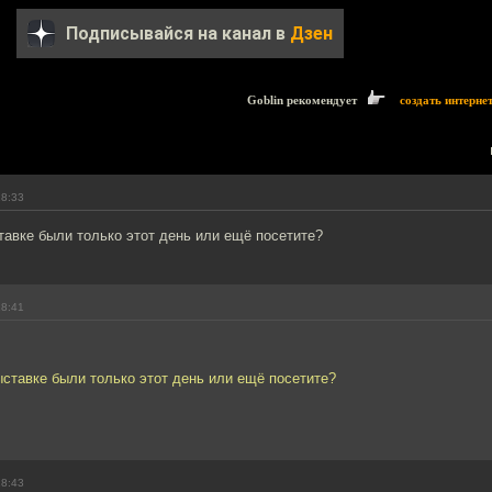
Подписывайся на канал в
Дзен
Goblin рекомендует
создать интерне
18:33
тавке были только этот день или ещё посетите?
18:41
ыставке были только этот день или ещё посетите?
18:43