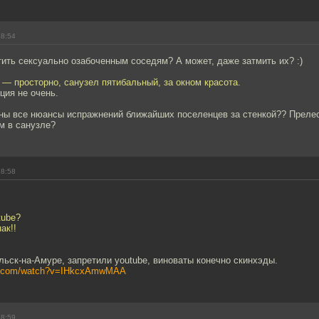
18:54
ить сексуально озабоченным соседям? А может, даже затмить их? :)
— просторно, санузел пятибальный, за окном красота.
ция не очень.
ны все нюансы испражнений ближайших поселенцев за стенкой?? Прелес
ям в санузле?
18:58
tube?
ак!!
ьск-на-Амуре, запретили youtube, виноваты конечно скинхэды.
be.com/watch?v=IHkcxAmwMAA
18:59