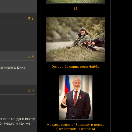
65
# 7
# 8
Остров Сахалин, река Найба
ейтинанта Дика
# 9
ение стенда к инету
б. Решили так же,
Медаль ордена "За заслуги перед
Отечеством" II степени