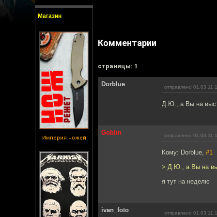
Магазин
Комментарии
cтраницы: 1
Dorblue
отправлено 01.03.11 
Д.Ю., а Вы на выс
Goblin
отправлено 01.03.11 
Империя ножей
Кому: Dorblue,
#1
> Д.Ю., а Вы на в
я тут на неделю
ivan_foto
отправлено 01.03.11 