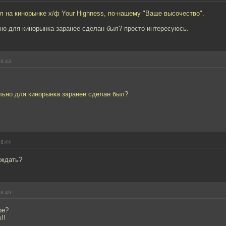
л на кинорынке х/ф Your Highness, по-нашему "Ваше высочество".
но для кинорынка заранее сделан был? просто интересуюсь.
18:43
льно для кинорынка заранее сделан был?
18:44
 ждать?
18:49
be?
!!