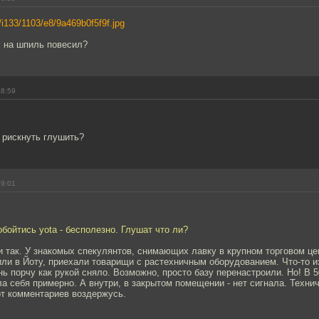
u/i133/1103/e8/9a469b0f5f9f.jpg
" на шпиль повесил?
18:59
 рискнуть глушить?
19:01
обойтись yota - бесполезно. Глушат что ли?
 так. У знакомых спекулянтов, снимающих лавку в крупном торговом це
ли в Йоту, приехали товарищи с растехничным оборудованием. Что-то и
 порчу как рукой сняло. Возможно, просто базу перенастроили. Но! В 5
ла себя примерно. А внутри, в закрытом помещении - нет сигнала. Техни
от комментариев воздержусь.