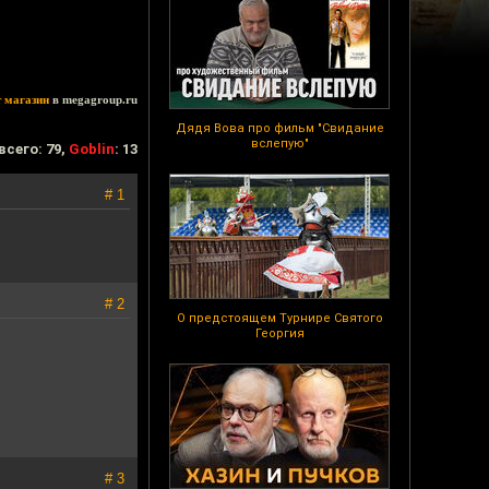
т магазин
в megagroup.ru
Дядя Вова про фильм "Свидание
вслепую"
всего: 79,
Goblin
: 13
# 1
# 2
О предстоящем Турнире Святого
Георгия
# 3