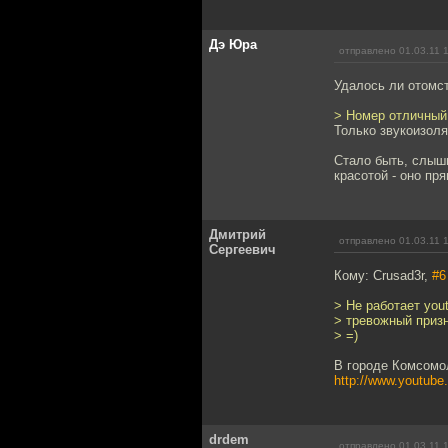
Дэ Юра
отправлено 01.03.11 
Удалось ли отомст
> Номер отличный 
Только звукоизоля
Стало быть, слыш
красотой - оно пр
Дмитрий
отправлено 01.03.11 
Сергеевич
Кому: Crusad3r,
#6
> Не работает you
> тревожный призн
> =)
В городе Комсомол
http://www.youtu
drdem
отправлено 01.03.11 