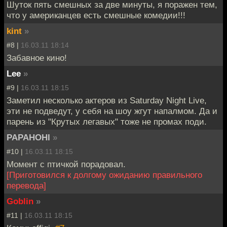
Шуток пять смешных за две минуты, я поражен тем,
что у американцев есть смешные комедии!!!
kint
»
#8 |
16.03.11 18:14
Забавное кино!
Lee
»
#9 |
16.03.11 18:15
Заметил несколько актеров из Saturday Night Live,
эти не подведут, у себя на шоу жгут напалмом. Да и
парень из "Крутых легавых" тоже не промах поди.
PAPAHOHI
»
#10 |
16.03.11 18:15
Момент с птичкой порадовал.
[Приготовился к долгому ожиданию правильного
перевода]
Goblin
»
#11 |
16.03.11 18:15