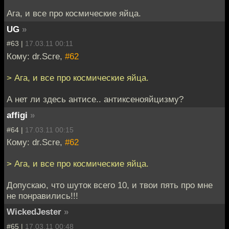
Ага, и все про космические яйца.
UG
»
#63 |
17.03.11 00:11
Кому: dr.Scre,
#62
> Ага, и все про космические яйца.
А нет ли здесь антисе.. антиксенояйцизму?
affigi
»
#64 |
17.03.11 00:15
Кому: dr.Scre,
#62
> Ага, и все про космические яйца.
Допускаю, что шуток всего 10, и твои пять про мне
не понравились!!!
WickedJester
»
#65 |
17.03.11 00:48