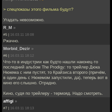
> спецпоказы этого фильма будут?
Угадать невозможно.
R_M
»
#5 |
16.03.11 18:08
Ржачно.
Morbid_Dezir
»
#6 |
16.03.11 18:12
Что-то в индустрии как будто нашли наконец-то
последний альбом The Prodigy: то трейлер Дюка
Нюкема с ним пустят, то Крайзиса второго (причём,
в один день с Нюкемом запустили, да), теперь вот в
кино его слышно. Отрадно.
Кино, судя по трейлеру - термояд. Надо смотреть.
affigi
»
#7 |
16.03.11 18:13