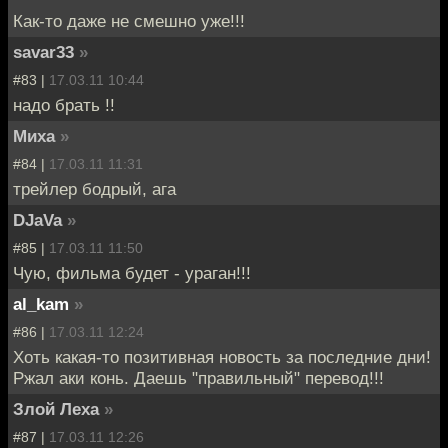
Как-то даже не смешно уже!!!
savar33
»
#83 |
17.03.11 10:44
надо брать !!
Миха
»
#84 |
17.03.11 11:31
трейлер бодрый, ага
DJaVa
»
#85 |
17.03.11 11:50
Чую, фильма будет - ураган!!!
al_kam
»
#86 |
17.03.11 12:24
Хоть какая-то позитивная новость за последние дни!
Ржал аки конь. Даешь "правильный" перевод!!!
Злой Леха
»
#87 |
17.03.11 12:26