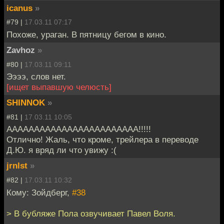
icanus
»
#79 |
17.03.11 07:17
Похоже, ураган. В пятницу бегом в кино.
Zavhoz
»
#80 |
17.03.11 09:11
Ээээ, слов нет.
[ищет выпавшую челюсть]
SHINNOK
»
#81 |
17.03.11 10:05
АААААААААААААААААААААААА!!!!!
Отлично! Жаль, что кроме, трейлера в переводе
Д.Ю. я вряд ли что увижу :(
jrnlst
»
#82 |
17.03.11 10:32
Кому: Зойдберг,
#38
> В бубляже Пола озвучивает Павел Воля.