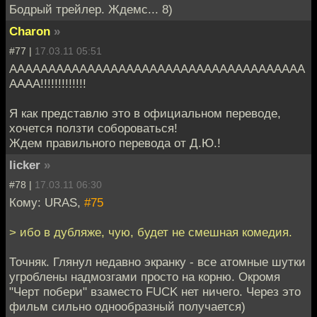
Бодрый трейлер. Ждемс... 8)
Charon
»
#77 |
17.03.11 05:51
АААААААААААААААААААААААААААААААААААААА
АААА!!!!!!!!!!!!!
Я как представлю это в официальном переводе,
хочется ползти собороваться!
Ждем правильного перевода от Д.Ю.!
licker
»
#78 |
17.03.11 06:30
Кому: URAS,
#75
> ибо в дубляже, чую, будет не смешная комедия.
Точняк. Глянул недавно экранку - все атомные шутки
угроблены надмозгами просто на корню. Окромя
"Черт побери" взаместо FUCK нет ничего. Через это
фильм сильно однообразный получается)