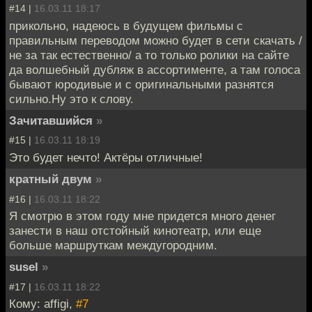
#14 |
16.03.11 18:17
прикольно, надеюсь в будущем фильмы с
правильным переводом можно будет в сети скачать /
не за так естественно/ а то только ролики на сайте
да волшебный дубляж в ассортименте, а там голоса
бывают юродивые и с оригинальными разнятся
сильно.Ну это к слову.
Зачитавшийся
»
#15 |
16.03.11 18:19
Это будет нечто! Актёры отличные!
кратный двум
»
#16 |
16.03.11 18:22
Я смотрю в этом году мне придется много денег
занести в наш отстойный кинотеатр, или еще
больше маршруткам междугородним.
susel
»
#17 |
16.03.11 18:22
Кому: affigi,
#7