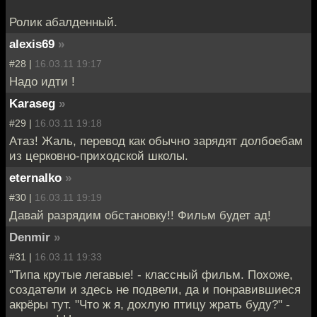
Ролик абалденный.
alexis69
»
#28 |
16.03.11 19:17
Надо идти !
Karaseg
»
#29 |
16.03.11 19:18
Атаз! Жаль, перевод как обычно зарядят долбоебам
из церковно-приходской школы.
eternalko
»
#30 |
16.03.11 19:19
Давай разрядим обстановку!! Фильм будет ад!
Denmir
»
#31 |
16.03.11 19:33
"Типа крутые легавые! - классный фильм. Похоже,
создатели и здесь не подвели, да и понравившиеся
акрёры тут. "Что ж я, дохлую птицу жрать буду?" -