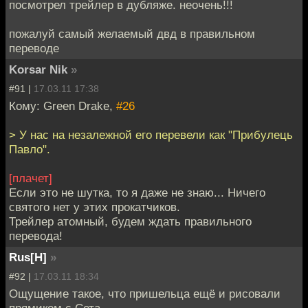
посмотрел трейлер в дубляже. неочень!!!
пожалуй самый желаемый двд в правильном
переводе
Korsar Nik
»
#91 |
17.03.11 17:38
Кому: Green Drake,
#26
> У нас на незалежной его перевели как "Прибулець
Павло".
[плачет]
Если это не шутка, то я даже не знаю... Ничего
святого нет у этих прокатчиков.
Трейлер атомный, будем ждать правильного
перевода!
Rus[H]
»
#92 |
17.03.11 18:34
Ощущение такое, что пришельца ещё и рисовали