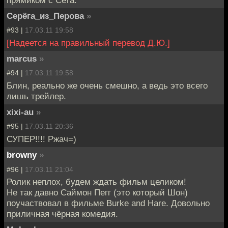
прямиком с Сета.
Серёга_из_Перова
»
#93 |
17.03.11 19:58
[Надеется на правильный перевод Д.Ю.]
marcus
»
#94 |
17.03.11 19:58
Блин, реально же очень смешно, а ведь это всего
лишь трейлер.
xixi-au
»
#95 |
17.03.11 20:36
СУПЕР!!!! Ржач=)
browny
»
#96 |
17.03.11 21:04
Ролик неплох, будем ждать фильм целиком!
Не так давно Саймон Пегг (это который Шон)
поучаствовал в фильме Burke and Hare. Довольно
приличная чёрная комедия.