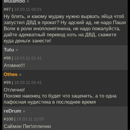
Mulambo
»
#97 |
18.03.11 00:01
Ну блять, и какому мудаку нужно вырвать яйца чтоб
запустил ДВД в прокат? Ну адский ад, не надо Паши
Воли в роли иноплонетянина, не надо пожалуйста,
дайте адекватный перевод хоть на ДВД, скажите
куда деньги занести!
Tutu
»
#98 |
18.03.11 01:41
Атомно!!!
Othes
»
#99 |
18.03.11 04:41
Отлично!
Похоже наконец то будет что заценить, а то одна
пафосная нудистика в последнее время
reDrum
»
#100 |
18.03.11 11:03
Саймон Пег!отлично