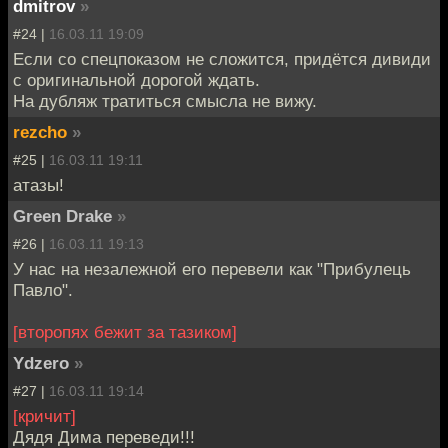
dmitrov
»
#24 |
16.03.11 19:09
Если со спецпоказом не сложится, придётся дивиди
с оригинальной дорогой ждать.
На дубляж тратиться смысла не вижу.
rezcho
»
#25 |
16.03.11 19:11
атазы!
Green Drake
»
#26 |
16.03.11 19:13
У нас на незалежной его перевели как "Прибулець
Павло".
[второпях бежит за тазиком]
Ydzero
»
#27 |
16.03.11 19:14
[кричит]
Дядя Дима переведи!!!