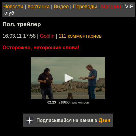
Новости
|
Картинки
|
Видео
|
Переводы
|
Магазин
|
VIP
клуб
Пол, трейлер
16.03.11 17:58
|
Goblin
|
111 комментариев
Осторожно, нехорошие слова!
02:23
|
218606 просмотров
Подписывайся на канал в
Дзен