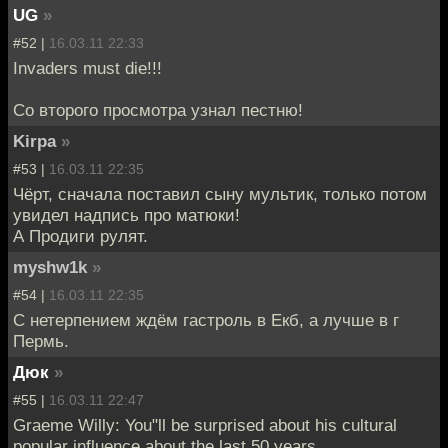
UG
»
#52 |
16.03.11 22:33
Invaders must die!!!
Со второго просмотра узнал пестню!
Kirpa
»
#53 |
16.03.11 22:35
Чёрт, сначала поставил сыну мультик, только потом
увидел надпись про матюки!
А Продиги рулят.
myshw1k
»
#54 |
16.03.11 22:35
С нетерпением ждём гастроль в Екб, а лучше в г
Пермь.
Дюк
»
#55 |
16.03.11 22:47
Graeme Willy: You"ll be surprised about his cultural
popular influence about the last 50 years.