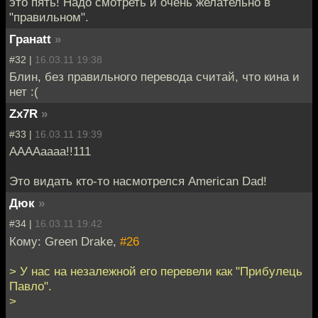
это пять! Надо смотреть и очень желательно в
"правильном".
Гранаtt
»
#32 |
16.03.11 19:38
Блин, без правильного перевода считай, что кина и
нет :(
Zx7R
»
#33 |
16.03.11 19:39
ААААаааа!!111
Это видать кто-то насмотрелся American Dad!
Дюк
»
#34 |
16.03.11 19:42
Кому: Green Drake,
#26
> У нас на незалежной его перевели как "Прибулець
Павло".
>