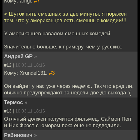
Кому: affigi,
#7
> Шуток пять смешных за две минуты, я поражен
тем, что у американцев есть смешные комедии!!!
У американцев навалом смешных комедей.
Значительно больше, к примеру, чем у русских.
Андрей GP
»
#12 |
16.03.11 18:16
Кому: Xrundel131,
#3
Он выйдет у нас уже через неделю. Так что вряд ли,
обычно предупреждают за недели две до выхода :(
Термос
»
#13 |
16.03.11 18:16
Отлчный должен получится фильмец. Саймон Пегг
и Ник Фрост с юмором пока еще не подводили.
Рабинович
»