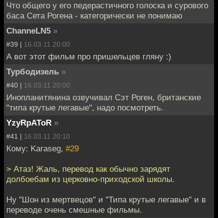
Что общего у его педерастичного голоска и сурового
баса Сета Рогена - категорически не понимаю
ChanneLN5
»
#39 |
16.03.11 20:00
А вот этот фильм про пришельцев гляну :)
Турбодизель
»
#40 |
16.03.11 20:00
Инопланитянина озвучивал Сэт Роген, британские
"типа крутые легавые", надо посмотреть.
YzyRpAToR
»
#41 |
16.03.11 20:10
Кому: Karaseg,
#29
> Атаз! Жаль, перевод как обычно зарядят
долбоебам из церковно-приходской школы.
Ну "Шон из мертвецов" и "Типа крутые легавые" и в
переводе очень смешные фильмы.