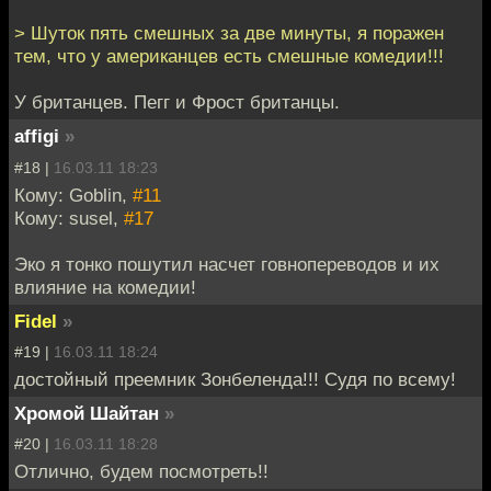
> Шуток пять смешных за две минуты, я поражен
тем, что у американцев есть смешные комедии!!!
У британцев. Пегг и Фрост британцы.
affigi
»
#18 |
16.03.11 18:23
Кому: Goblin,
#11
Кому: susel,
#17
Эко я тонко пошутил насчет говнопереводов и их
влияние на комедии!
Fidel
»
#19 |
16.03.11 18:24
достойный преемник Зонбеленда!!! Судя по всему!
Хромой Шайтан
»
#20 |
16.03.11 18:28
Отлично, будем посмотреть!!