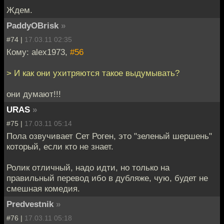
Ждем.
PaddyOBrisk
»
#74 |
17.03.11 02:35
Кому: alex1973,
#56
> И как они ухитряются такое выдумывать?
они думают!!!
URAS
»
#75 |
17.03.11 05:14
Пола озвучивает Сет Роген, это "зеленый шершень"
который, если кто не знает.
Ролик отличный, надо идти, но только на
правильный перевод ибо в дубляже, чую, будет не
смешная комедия.
Predvestnik
»
#76 |
17.03.11 05:18