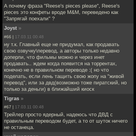
А почему фразa "Reese's pieces please", Reese's
pieces это конфеты вроде М&М, переведено как
"Запрягай поехали" ?
Joyst
»
#66 |
17.03.11 00:48
ну т.к. Главный еще не придумал, как продавать
свою озвучку\перевод, а авторы только недавно
доперли, что фильмы можно и через инет
продавать.. ждем когда появится на торрентах,
конечно не в правильном переводе :( но что
поделать, если лень тащить свою жопу на "живой
перевод", или за двд(возможно тоже пиратский, но
только за деньги) в ближайший киоск
Tigras
»
#67 |
17.03.11 00:48
Трейлер просто ядерный, надеюсь что ДВД с
правильным переводом будет, а то от шуток ничего
не останеца.