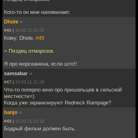
Кого-то он мне напоминает.
Dhole
»
#46 |
16.03.11 21:02
Кому: Dhole,
#45
> Пиздец отморозок.
Я про морсеанина, если што!!
samsabar
»
#47 |
16.03.11 21:08
Что-то поперло кино про пришельцев в сельской
местности=)
Когда уже экранизируют Redneck Rampage?
banjo
»
#48 |
16.03.11 21:16
Бодрый фильм должен быть.