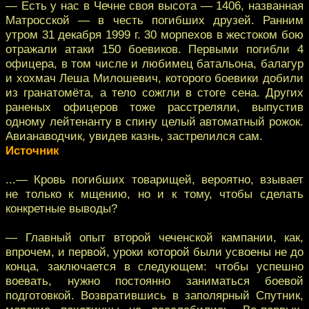
— Есть у нас в Чечне своя высота — 1406, названная
Матросской — в честь погибших друзей. Ранним
утром 31 декабря 1999 г. 30 морпехов в жестоком бою
отражали атаки 150 боевиков. Первыми погибли 4
офицера, в том числе и любимец батальона, балагур
и хохмач Леша Милошевич, которого боевики добили
из гранатомёта, а тело сожгли в стоге сена. Других
раненых офицеров тоже расстреляли, выпустив
одному лейтенанту в спину целый автоматный рожок.
Авианаводчик, увидев казнь, застрелился сам.
Источник
...— Кровь погибших товарищей, вероятно, взывает
не только к мщению, но и к тому, чтобы сделать
конкретные выводы?
— Главный опыт второй чеченской кампании, как,
впрочем, и первой, уроки которой были усвоены не до
конца, заключается в следующем: чтобы успешно
воевать, нужно постоянно заниматься боевой
подготовкой. Возвратившись в заполярный Спутник,