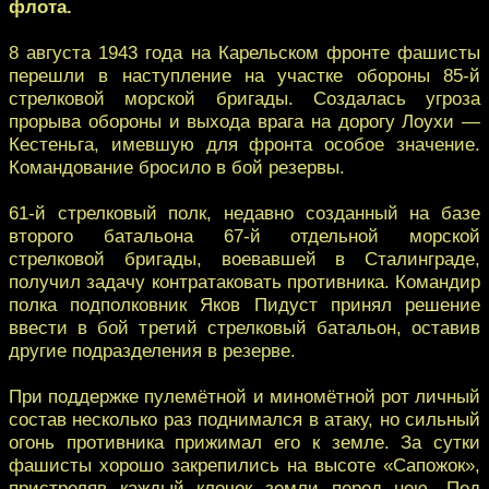
флота.
8 августа 1943 года на Карельском фронте фашисты
перешли в наступление на участке обороны 85-й
стрелковой морской бригады. Создалась угроза
прорыва обороны и выхода врага на дорогу Лоухи —
Кестеньга, имевшую для фронта особое значение.
Командование бросило в бой резервы.
61-й стрелковый полк, недавно созданный на базе
второго батальона 67-й отдельной морской
стрелковой бригады, воевавшей в Сталинграде,
получил задачу контратаковать противника. Командир
полка подполковник Яков Пидуст принял решение
ввести в бой третий стрелковый батальон, оставив
другие подразделения в резерве.
При поддержке пулемётной и миномётной рот личный
состав несколько раз поднимался в атаку, но сильный
огонь противника прижимал его к земле. За сутки
фашисты хорошо закрепились на высоте «Сапожок»,
пристреляв каждый клочок земли перед нею. Под