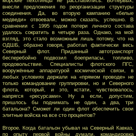
морские пехотинцы не расслабились. Во-первых,
внесли предложения по реорганизации структуры
соединения. Да, во вторую кампанию «белые
медведи» отвоевали, можно сказать, успешно. В
сравнении с 1995 годом потери личного состава
удалось сократить в четыре раза. Однако, на мой
взгляд, это стало возможным лишь потому, что на
ОДШБ, образно говоря, работал фактически весь
Северный флот. Приданный автотранспорт
бесперебойно подвозил боеприпасы, топливо,
продовольствие. Специалисты флотского ПГС,
вооружённые аппаратурой космической связи, в
любых условиях держали на «прямом проводе» не
только командование группировки, но и Северного
флота, который, и это, кстати, чувствовалось,
напрягся «ресурсами». Ну а если, допустим,
пришлось бы поднимать не один, а два, три
батальона? Сможет ли один флот обеспечить свои
элитные войска на все сто процентов?
Второе. Когда батальон убывал на Северный Кавказ,
по опыту первой войны думали, командировка