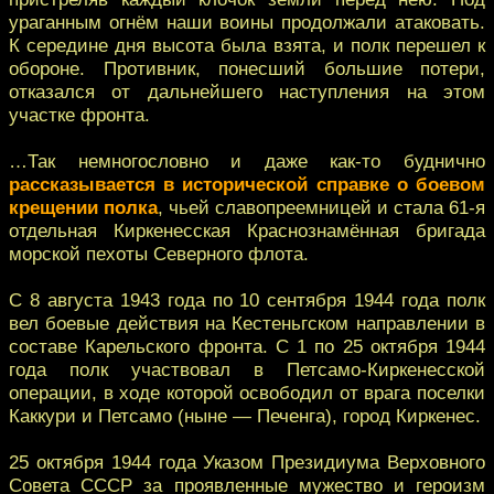
ураганным огнём наши воины продолжали атаковать.
К середине дня высота была взята, и полк перешел к
обороне. Противник, понесший большие потери,
отказался от дальнейшего наступления на этом
участке фронта.
…Так немногословно и даже как-то буднично
рассказывается в исторической справке о боевом
крещении полка
, чьей славопреемницей и стала 61-я
отдельная Киркенесская Краснознамённая бригада
морской пехоты Северного флота.
С 8 августа 1943 года по 10 сентября 1944 года полк
вел боевые действия на Кестеньгском направлении в
составе Карельского фронта. С 1 по 25 октября 1944
года полк участвовал в Петсамо-Киркенесской
операции, в ходе которой освободил от врага поселки
Каккури и Петсамо (ныне — Печенга), город Киркенес.
25 октября 1944 года Указом Президиума Верховного
Совета СССР за проявленные мужество и героизм