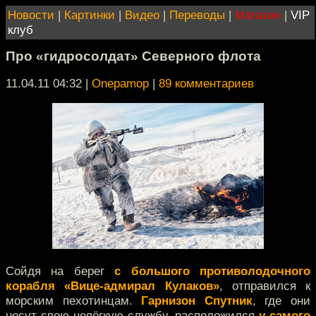
Новости
|
Картинки
|
Видео
|
Переводы
|
Магазин
|
VIP
клуб
Про «гидросолдат» Северного флота
11.04.11 04:32
|
Onepamop
|
89 комментариев
Сойдя на берег
с большого противолодочного
корабля «Вице-адмирал Кулаков»
, отправился к
морским пехотинцам.
Гарнизон Спутник
, где они
несут свою нелёгкую службу, расположился
у самого