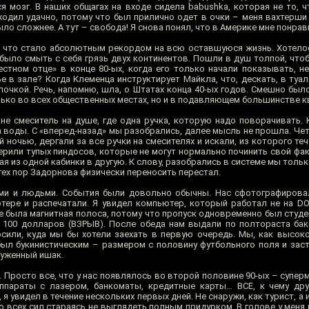
ся мозг. В наших общагах на входе сидела babushka, которая не то, ч
оходил удачно, потому что был прилично одет в очки – меня вахтерши
ыло сложнее. А тут – свобода! Я снова понял, что в Америке мне понрав
, что стало абсолютным рекордом на всю оставшуюся жизнь. Хотелось
 было смыть с себя грязь двух континентов. Пошли в душ толпой, что
естном отце» в конце 80-ых, когда его только начали показывать, 
 в зале? Когда Клеменца инструктирует Майкла, что, дескать, в туал
очкой. Речь, напомню, шла, о Штатах конца 40-ых годов. Смешно было
лько во всех общественных местах, но и в подавляющем большинстве к
е смеситель на душе, где одна ручка, которую надо поворачивать. К
а воды. С «вперед-назад» мы разобрались, далее мысль не прошла. Че
 ночью, дергали за все ручки на смесителях и искали, из которого теч
терили тупых пиндосов, которые не могут нормально починить свой фа
 из одной кабинки в другую. К слову, разобрались в системе мы только
тех пор Задорнова физически переносить перестал.
и и людьми. События были довольно обычны. Нас сфотографировал
тере и распечатали. Я увидел компьютер, который работал не на DO
е была магнитная полоса, потому что пропуск одновременно был студе
 100 долларов (ВЗРЫВ). После обеда нам выдали по полтораста ба
или, куда мы бы хотели заехать в первую очередь. Мы, как высок
был букинистическим – размером с половину футбольного поля и зас
руженный ишак.
ь. Просто все, что у нас появлялось во второй половине 90-ых – супер
ппараты с лазером, банкоматы, кредитные карты… ВСЕ, к чему дру
я увидел в течение нескольких первых дней. Не снаружи, как турист, а 
о всех сил стараясь не выглядеть полным придурком. В голове у меня