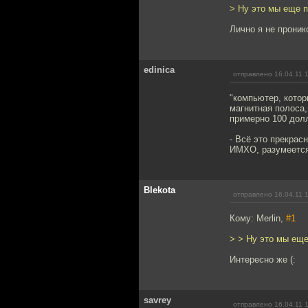
> Ну это мы еще п
Лично я не проник
edinica
отправлено 16.04.11 
"компьютер, котор
магнитная полоса,
примерно 100 долл
- Всё это прекра
ИМХО, разумеется
Blekota
отправлено 16.04.11 
Кому: Merlin,
#1
> > Ну это мы еще
Интересно же (:
savrey
отправлено 16.04.11 