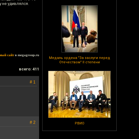
у не удивлялся.
ный сайт
в megagroup.ru
Медаль ордена "За заслуги перед
Отечеством" II степени
всего: 411
# 1
# 2
РВИО