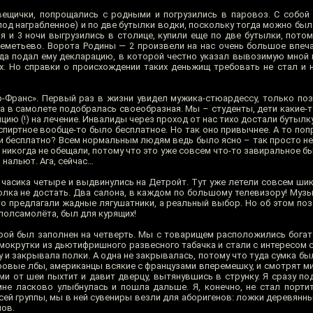
ещички, попрощались с родными и погрузились в паровоз. С собой
од награбленное) и по две бутылки водки, поскольку тогда можно был
я и 3 ночи выгрузились в столице, купили еще по две бутылки, пото
реметьево. Ворота Родины — 2 произвели на нас очень большое впеча
гда подал ему декларацию, в которой честно указал вывозимую мной 
х. Но справки о происхождении таких деньжищ требовать не стал и н
-Франс». Первый раз в жизни увидел мужика-стюардессу, только поз
а в самолете подобралась своеобразная. Мы – студенты, дети какие-т
цию (!) на лечение. Инвалиды через проход от нас тихо достали бутылк
 спиртное вообще-то было бесплатное. Но так оно привычнее. А то поп
т и бесплатно? Всем нормальным людям ведь было ясно – так просто н
никогда не обещали, потому что это уже совсем что-то завиральное бы
нальют. Ага, сейчас…
 часика четыре и выдвинулись на Детройт. Тут уже летели совсем ши
олка не достать. Два салона, в каждом по большому телевизору! Музы
то предлагали жадные лягушатники, а реальный выбор. Но об этом поз
 полсамолёта, был для курящих!
рой был заполнен на четверть. Мы с товарищем расположились богато
мокрутки из дьютифришного развесного табачка и стали с интересом с
 и закрывала полки. А одна не закрывалась, потому что туда сумка бы
овые лбы, американцы всякие с французами вперемешку, и смотрят мим
ами от шеи пыхтит и давит дверцу, вытянувшись в струнку. Я сразу п
 мне ласково улыбнулась и пошла дальше. Я, конечно, не стал порт
сей группы, мы в ней сувениры везли для аборигенов: ложки деревянн
лов.