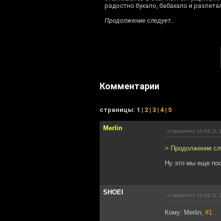
радостно бухало, бабахало и разлетал
Продолжение следует...
Комментарии
cтраницы: 1 |
2
|
3
|
4
|
5
Merlin
отправлено 16.04.11 
> Продолжение сле
Ну это мы еще пос
SHOEI
отправлено 16.04.11 
Кому: Merlin,
#1