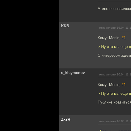
А мне понравилос
KKB
отправлено 16.04.11 
Кому: Merlin,
#1
> Ну это мы еще п
С интересом ждем
s_kleymenov
отправлено 16.04.11 
Кому: Merlin,
#1
> Ну это мы еще п
Публике нравиться
Zx7R
отправлено 16.04.11 