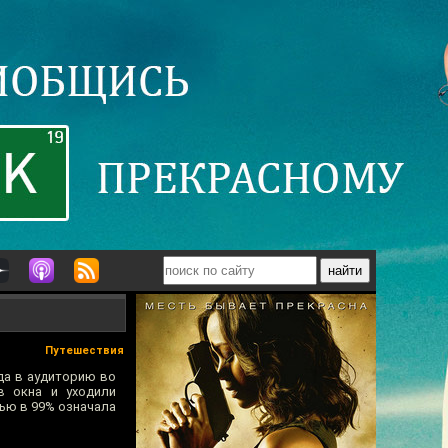
Путешествия
гда в аудиторию во
в окна и уходили
тью в 99% означала