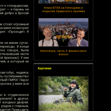
ост к стюардессам,
Атака БПЛА на Геленджик и
трит — я парень не
открытие Ормузского пролива
ай добро и бросай
ом стоял огромный
 на меня посмотрел
ит: «Проходи!». Я
и не менее суток.
 переходы. В конце
гко говоря, были
Клеопатра, часть 2: финансовое
рствовавшей части
болото
ой Аризоны). У нее
чий, и который ее
Картинки
автобус, надеясь
ть гостеприимство
ЧНЫЙ ПИРОГ. Пирог
кусочка у меня все
ас в студенческое
реселят в другое.
т входных дверей.
 рядом с главным,
удится! Приводить