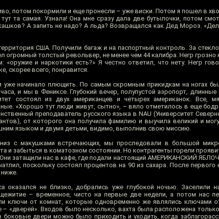
пиво, потом покормили и еще пронесли – уже виски. Потом я пошел в хв
 тут та самая. Узнала! Она мне сразу дала две бутылочки, потом смо
кашков? А запить не надо? А льда? Возвращался как Дед Мороз. «Дел
территория США. Получили багаж и на паспортный контроль. За стекл
сел огромный толстый револьвер, не менее чем 44 калибра. Негр грозно
 «оружие и наркотики есть?» Я честно ответил, что нету. Негр говор
ке, скорее всего, понравится.
 и уже начинало плющить. По самым скромным прикидкам на ногах был
часа, и мы в Фениксе. Глубокий вечер, полупустой аэропорт, длинные
тет состоял из двух американцев и четырех американок. Все, мя
нные. «Хорошо тут люди живут, сытно», – вяло отметилось в еще бод
динственный преподаватель русского языка в NAU (Университет Северн
антов), от которого она получила фамилию и выучила великий и могу
ишним языком и двумя детьми, видимо, выполнив свою миссию.
низ с макушками встречающих, мы проследовали в большой микро
та и забыться в коматозном состоянии. Но контрагенты горели прояви
. Они затащили нас в кафе, где подали настоящий АМЕРИКАНСКИЙ ЯБЛО
атлил, поскольку состоял процентов на 90 из сахара. После первого 
 ниже.
а оказался не близко, добрались уже глубокой ночью. Заселили н
щежитие – временное, чисто на первые две недели, а потом нас пе
ли ключи от комнат, которые одновременно же являлись ключами о
 – «дверей». Входов было несколько, вахта была расположена только
з боковые двери можно было приходить и уходить, когда заблагорасс