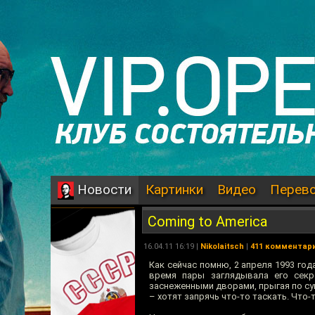
Картинки
Видео
Перев
Новости
Coming to America
16.04.11 16:19 |
Nikolaitsch
|
411 комментар
Как сейчас помню, 2 апреля 1993 год
время пары заглядывала его секр
заснеженными дворами, прыгая по суг
– хотят запрячь что-то таскать. Что-