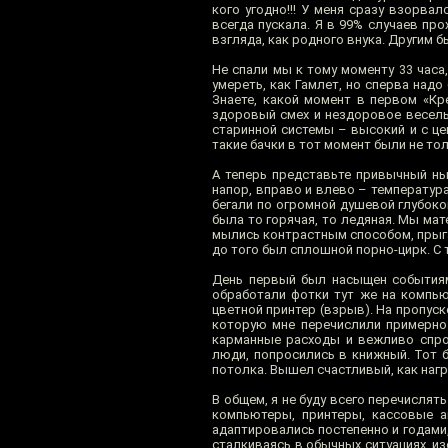
кого угодно!!! У меня сразу взорвал
всегда пускала. Я в 99% случаев пр
взгляда, как родного внука. Другим б
Не спали мы к тому моменту 33 часа
умереть, как Гамлет, но сперва надо
Знаете, какой момент в первом «Кр
здоровый смех и нездоровое веселье
старинной системы – высокий и с цеп
такие бачки в тот момент были не то
А теперь представьте привычный нын
напор, вправо и влево – температур
бегали по огромной душевой глубокой
была то горячая, то ледяная. Мы ма
мылись контрастным способом, прыгая
до того был сплошной порно-цирк. С 
День первый был насыщен событиям
обработали фотки тут же на компью
цветной принтер (взрыв). На пропуск
которую мне перечислили примерно
карманные расходы и вежливо спрос
люди, попросились в книжный. Тот 
потолка. Вышел счастливый, как наг
В общем, я не буду всего перечислят
компьютеры, принтеры, кассовые а
адаптировались постепенно и годами, 
сталкиваясь в обычных ситуациях, из