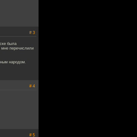
# 3
уске была
ю мне перечислили
нным народом.
# 4
# 5