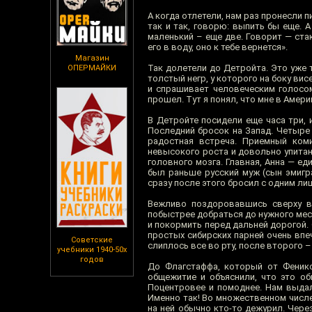
А когда отлетели, нам раз пронесли 
так и так, говорю: выпить бы еще. А
маленький – еще две. Говорит — ста
его в воду, оно к тебе вернется».
Магазин
Так долетели до Детройта. Это уже 
ОПЕРМАЙКИ
толстый негр, у которого на боку ви
и спрашивает человеческим голосом:
прошел. Тут я понял, что мне в Амери
В Детройте посидели еще часа три,
Последний бросок на Запад. Четыре 
радостная встреча. Приемный коми
невысокого роста и довольно упита
головного мозга. Главная, Анна — е
был раньше русский муж (сын эмигр
сразу после этого бросил с одним л
Вежливо поздоровавшись сверху в
побыстрее добраться до нужного мес
и покормить перед дальней дорогой
простых сибирских парней очень впеч
Советские
слиплось все во рту, после второго –
учебники 1940-50х
годов
До Флагстаффа, который от Феникс
общежитие и объяснили, что это об
Поцентровее и помоднее. Нам выда
Именно так! Во множественном числе
на ней обычно кто-то дежурил. Чере