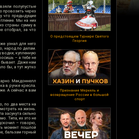
 взяли полупустые
о провозить через
му что предыдущие
тление. Мы на них
из страны сумму в
е отобрал, за что
О предстоящем Турнире Святого
Георгия
же узнал для него
о, народ по делам.
у водки, купленную
росишь – а тебе не
е бывает. Даже нам
ло бы, а тут жутко
карно. Макдоннелл
ка в ручке кресла.
же. А сейчас я вам
Признание Меркель и
возвращение России в большой
спорт
, по два места на
мотреть на жизнь.
ла засунута сильно
о. Типа, их это не
одскочил – говорю,
ить момент пошлой
ые, бальзам горный