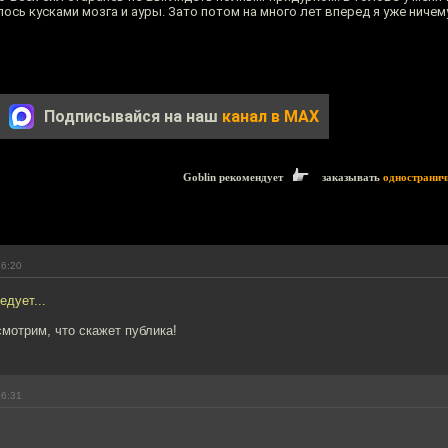
ось кусками мозга и ауры. Зато потом на много лет вперед я уже ничем
Подписывайся на наш
канал в MAX
Goblin рекомендует
заказывать
одностранич
16:20
дует...
мотрим, что скажет публика!
16:31