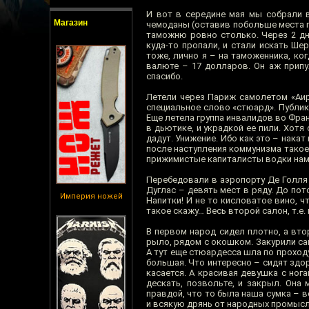
И вот в середине мая мы собрали в
Магазин
чемоданы (оставив побольше места п
таможню ровно столько. Через 2 дн
куда-то пропали, и стали искать Ше
тоже, лично я – на таможенника, ко
валюте – 17 долларов. Он аж припу
спасибо.
Летели через Париж самолетом «Аир
специальное слово «стюард». Публик
Еще летела группа инвалидов во Фран
в дьютике, и украдкой ее пили. Хотя
дадут. Унижение. Ибо как это – нака
после наступления коммунизма такое 
прижимистые капиталисты водки нам 
Перебедовали в аэропорту Де Голля
Дуглас – девять мест в ряду. До пот
Империя ножей
Напитки! И не то кисловатое вино, ч
такое скажу… Весь второй салон, т.е.
В первом народ сидел плотно, а вто
рыло, рядом с окошком. Закурили са
А тут еще стюардесса шла по проходу
большая. Что интересно – сидят здор
касается. А красивая девушка с ног
дескать, позвольте, и закрыл. Она
правдой, что то была наша сумка – в
и всякую дрянь от народных промыс