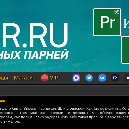
оды
Магазин
VIP
иев
»
а дело было. Вызвал нас декан. Шли с опаской. Как бы объяснить... Ко
етарша и говорила «на перерыве в деканат», мы обычно сразу 
робам, как лоси высоко задирая ноги. Ибо такая просьба с вероятнос
то тяжелое.