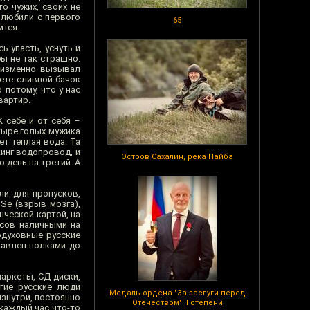
то чужих, своих не
 любили с первого
65
ится.
 упасть, уснуть и
бы не так страшно.
неизменно вызывал
ете сливной бачок
 потому, что у нас
вартир.
 себе и от себя –
тыре голых мужика
ет теплая вода. Та
кинг водопровод, и
Остров Сахалин, река Найба
 день на третий. А
и для пропусков,
Sе (взрыв мозга),
нческой картой, на
ксов наличными на
одуховные русские
тавлен полками до
маркеты, СД-диски,
гие русские люди
Медаль ордена "За заслуги перед
изнутри, постоянно
Отечеством" II степени
 каждый час что-то