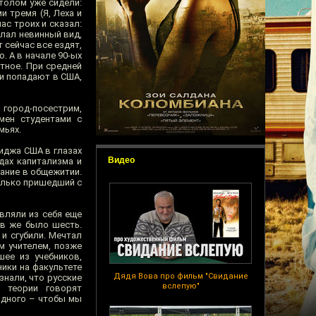
столом уже сидели:
 тремя (Я, Леха и
ас троих и сказал:
елал невинный вид,
 сейчас все ездят,
. А в начале 90-ых
ктное. При средней
ти попадают в США,
 город-посестрим,
бмен студентами с
мьях.
иджа США в глазах
Видео
дах капитализма и
ание в общежитии.
только пришедший с
вляли из себя еще
ов же было шесть.
и сгубили. Мечтал
м учителем, позже
ее из учебников,
ники на факультете
Дядя Вова про фильм "Свидание
знали, что русские
вслепую"
 теории говорят
одного – чтобы мы