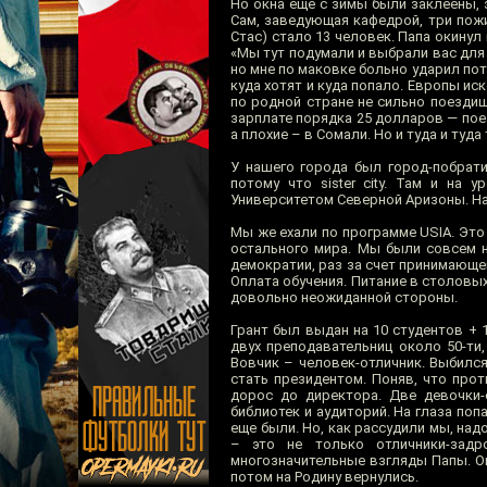
Но окна еще с зимы были заклеены, 
Сам, заведующая кафедрой, три пожи
Стас) стало 13 человек. Папа окинул
«Мы тут подумали и выбрали вас для 
но мне по маковке больно ударил пот
куда хотят и куда попало. Европы ис
по родной стране не сильно поездишь
зарплате порядка 25 долларов — пое
а плохие – в Сомали. Но и туда и туда
У нашего города был город-побрати
потому что sister city. Там и на
Университетом Северной Аризоны. Наш
Мы же ехали по программе USIA. Эт
остального мира. Мы были совсем н
демократии, раз за счет принимающе
Оплата обучения. Питание в столовых
довольно неожиданной стороны.
Грант был выдан на 10 студентов + 
двух преподавательниц около 50-ти
Вовчик – человек-отличник. Выбился
стать президентом. Поняв, что про
дорос до директора. Две девочки-
библиотек и аудиторий. На глаза поп
еще были. Но, как рассудили мы, над
– это не только отличники-задр
многозначительные взгляды Папы. Он
потом на Родину вернулись.