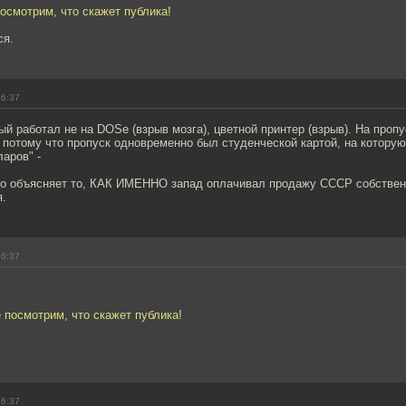
осмотрим, что скажет публика!
ся.
16:37
ый работал не на DOSе (взрыв мозга), цветной принтер (взрыв). На проп
 потому что пропуск одновременно был студенческой картой, на котору
аров" -
сно объясняет то, КАК ИМЕННО запад оплачивал продажу СССР собстве
.
16:37
 посмотрим, что скажет публика!
16:37