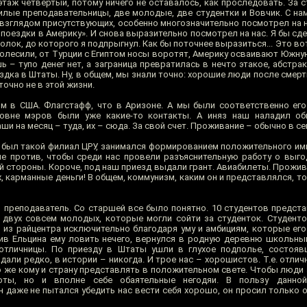
этаж четвертый, потому ничего не оставалось, как проследовать. За 
лые преподавательницы, две молодые, две студентки и Вовчик. С нами
 взглядом присутствующих, особенно многозначительно посмотрел на н
поездки в Америку». И снова выразительно посмотрел на нас. Я бы сд
олок, до которого я подпрыгнул. Как бы поточнее выразиться... Это вот
колесили, от Турции с Египтом носы воротят, Америку осваивают Южную
 – тупо денег нет, а заграница превратилась в нечто этакое, абстра
здка в Штаты. Ну, в общем, мы знали точно: хорошие люди после смер
 точно не в этой жизни.
м в США. Флагстафф, что в Аризоне. А мы были соответственно его
 уровне мэров были уже какие-то контакты. А иняз наш наладил о
и на месяц – туда, их – сюда. За свой счет. Проживание – обычно в се
о был такой филиал ЦРУ, занимался формированием положительного им
е против, чтобы среди нас провели разъяснительную работу о выго
й стороны. Короче, под наш приезд выдали грант. Авиабилеты. Прожив
, карманные деньги! В общем, коммунизм, каким он и представлялся, 
1 преподаватель. Со старшей все было понятно. 10 студентов предста
, двух совсем молодых, которые могли сойти за студенток. Студент
 из райцентра исключительно благодаря уму и амбициям, которые его 
тив Ельцина ему ловить нечего, вернулся в родную деревню школьны
отличницы. По приезду в Штаты ушли в глухое подполье, состоявш
адали редко, в истории – никогда. И трое нас – хорошистов. Т.е. отлич
о же кому и страну представлять в положительном свете. Чтобы люди 
оты, но и вполне себе обаятельные негодяи. В пользу данной
 даже не пытался убедить нас вести себя хорошо, он просил только 