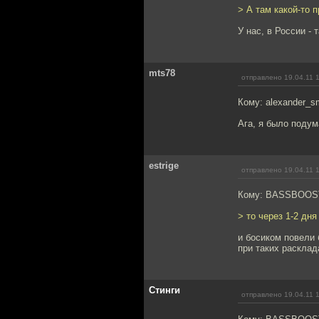
> А там какой-то п
У нас, в России - 
mts78
отправлено 19.04.11 
Кому: alexander_s
Ага, я было подум
estrige
отправлено 19.04.11 
Кому: BASSBOOS
> то через 1-2 дн
и босиком повели 
при таких расклада
Стинги
отправлено 19.04.11 