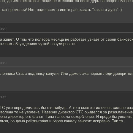
но, до чего некоторые люди не стесняются свою дурь на общее обозрен
так промолчи! Нет, надо всем в инете рассказать "какая я дура" :)
13:20
а живёт. О том что полтора месяца не работает узнаёт от своей банковс
 пьяных обсуждениях чужой популярности.
13:23
клонники Стаса подлянку кинули. Или даже сама первая леди доверител
13:24
С уже определились бы как-нибудь. А то я смотрю их очень сильно раз
уволена то не уволена. Наверно директор СТС обиделся за разоблачение
рно директор его фанат. Типа нанесла оскорбление. И вроде бы уволить 
льзя, бо дама рейтинговая и бабло каналу заносит исправно. Так то.