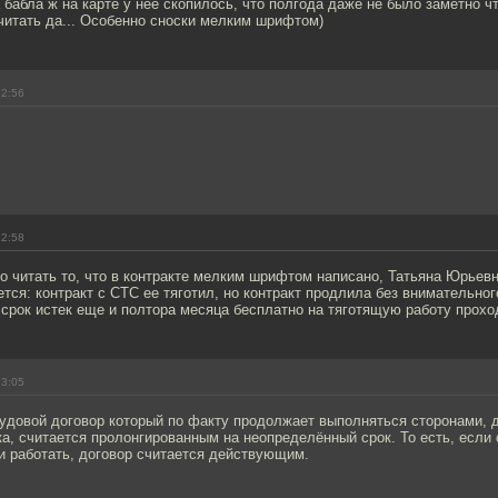
а бабла ж на карте у нее скопилось, что полгода даже не было заметно чт
читать да... Особенно сноски мелким шрифтом)
12:56
12:58
 читать то, что в контракте мелким шрифтом написано, Татьяна Юрьевн
тся: контракт с СТС ее тяготил, но контракт продлила без внимательног
о срок истек еще и полтора месяца бесплатно на тяготящую работу прохо
13:05
рудовой договор который по факту продолжает выполняться сторонами, 
ка, считается пролонгированным на неопределённый срок. То есть, если
 и работать, договор считается действующим.