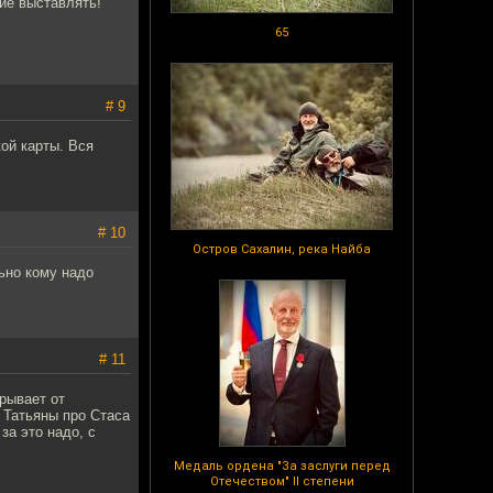
ие выставлять!
65
# 9
кой карты. Вся
# 10
Остров Сахалин, река Найба
ьно кому надо
# 11
рывает от
 Татьяны про Стаса
за это надо, с
Медаль ордена "За заслуги перед
Отечеством" II степени