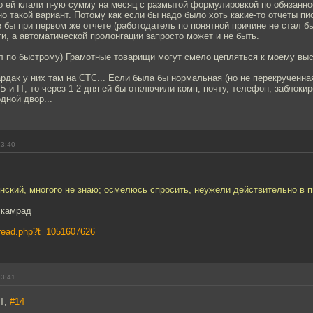
о ей клали n-ую сумму на месяц с размытой формулировкой по обязанно
но такой вариант. Потому как если бы надо было хоть какие-то отчеты пис
 бы при первом же отчете (работодатель по понятной причине не стал бы
ути, а автоматической пролонгации запросто может и не быть.
ал по быстрому) Грамотные товарищи могут смело цепляться к моему вы
рдак у них там на СТС... Если была бы нормальная (но не перекрученна
Б и IT, то через 1-2 дня ей бы отключили комп, почту, телефон, заблоки
дной двор...
13:40
нский, многого не знаю; осмелюсь спросить, неужели действительно в 
 камрад
s/read.php?t=1051607626
13:41
T,
#14