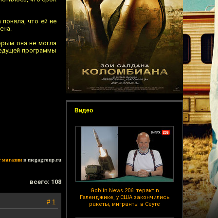
 поняла, что ей не
ена.
орым она не могла
ведущей программы
Видео
т магазин
в megagroup.ru
всего: 108
Goblin News 206: теракт в
Геленджике, у США закончились
# 1
ракеты, мигранты в Сеуте