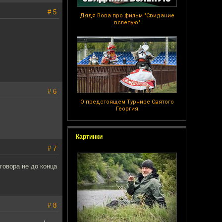
# 5
Дядя Вова про фильм "Свидание
вслепую"
# 6
О предстоящем Турнире Святого
Георгия
Картинки
# 7
говора не до конца
# 8