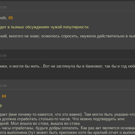
13:35
mith,
#9
одит в пьяных обсуждениях чужой популярности.
кий, многого не знаю; осмелюсь спросить, неужели действительно в пь
13:35
ики, и могли бы жить...Вот не заглянула бы в банкомат, так бы и год не
13:36
,
#4
р
тракт (мне почему-то кажется, что это важно). Там могло быть указано чт
на должна отработать столько-то часов. Что можно подтвердить или:
дной. Мол вошла во стока, вышла во стока.
ь часы отработаны, будьте добры оплатить. Как раз акт является основ
ота выполнена (тут может быть приложен хотя бы краткий отчет о выпол