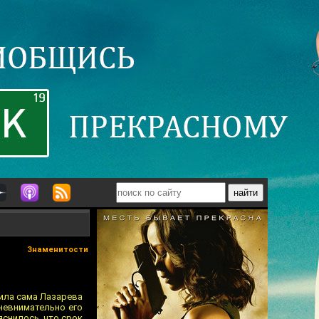
Знаменитости
щила сама Лазарева
 невнимательно его
яснилось, что срок