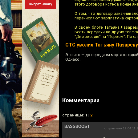
этого договора истек в конце янв
О том, что договор заканчивалс
перечисляют зарплату на карточк
В своем блоге Татьяна Лазарев
вести передачи на других теле
"Две звезды" на "Первом". По сл
СТС уволил Татьяну Лазареву
Это что — до середины марта каждый
Однако.
Комментарии
cтраницы: 1 |
2
BASSBOOST
отправлено 19.04.11 