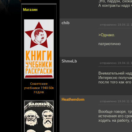
Это, пардон, скок
А контракты надо 
Магазин
chib
отправлено 19.04.11 
>Однако.
патриотично
ShmeLb
отправлено 19.04.11 
Внимательней надо
Интересно получае
после того как ег
Советские
учебники 1940-50х
годов
Heathendom
отправлено 19.04.11 
Вообще говоря, т
истечения его сро
ходить на работу,