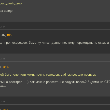
роходной двор...
так везде.
13:44
mith,
#15
ал про нехорошее. Заметку читал давно, поэтому переходить не стал, а
13:48
T,
#14
я ей бы отключили комп, почту, телефон, заблокировали пропуск
бы на расстрел...:-) Как можно работать не задумываясь? Видимо на СТ
х...
13:48