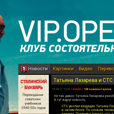
Картинки
Видео
Перев
Новости
Татьяна Лазарева и СТС
19.04.11 12:41 |
Goblin
|
108 комментариев
Не так давно Татьяна Лазарева разо
А тут вдруг новость:
СТС уволил ведущую Татьяну Лаз
в своем блоге. По словам телев
изучила. Лазарева думала, что, 