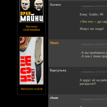
Gurann
отправлено 19.04.11 
Кому: Goblin, #0
>Это что — до се
Магазин
Живут же люди!
ОПЕРМАЙКИ
Skwiz
отправлено 19.04.11 
- А вы пробовали 
- А они с боем пр
Барсулька
отправлено 19.04.11 
А вдруг её на раб
раскрыта!!!
Империя ножей
chum
отправлено 19.04.11 