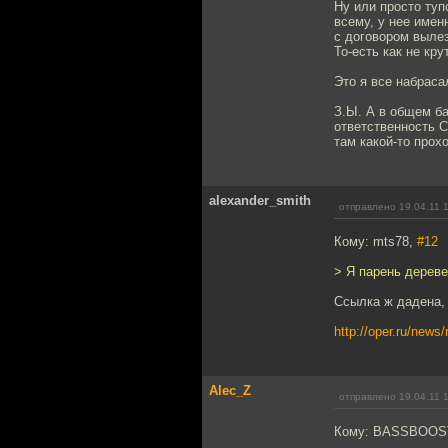
Ну или просто туп
всему, у нее имен
с договором вылез
То-есть как не кр
Это я все набрас
З.Ы. А в общем ба
ответственность С
там какой-то прохо
alexander_smith
отправлено 19.04.11 
Кому: mts78,
#12
> Я парень дереве
Ссылка ж дадена,
http://oper.ru/new
Alec_Z
отправлено 19.04.11 
Кому: BASSBOOS