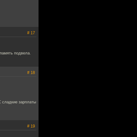
# 17
 память подвела.
# 18
С сладкие зарплаты
# 19