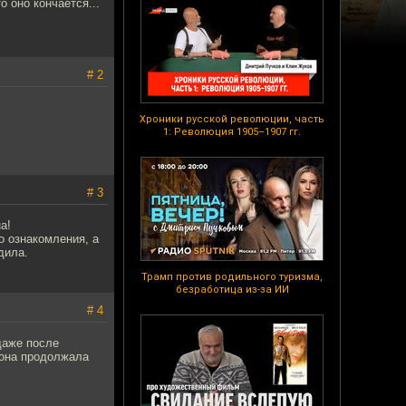
о оно кончается...
# 2
Хроники русской революции, часть
1: Революция 1905–1907 гг.
# 3
а!
о ознакомления, а
дила.
Трамп против родильного туризма,
безработица из-за ИИ
# 4
даже после
 она продолжала