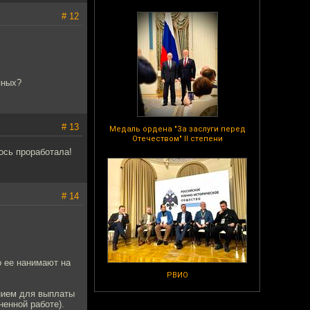
# 12
яных?
# 13
Медаль ордена "За заслуги перед
Отечеством" II степени
бось проработала!
# 14
о ее нанимают на
РВИО
анием для выплаты
ненной работе).