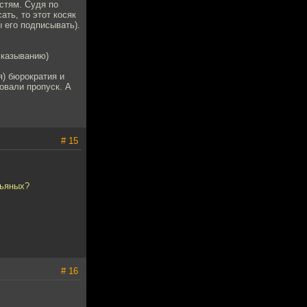
стям. Судя по
ать, то этот косяк
 его подписывать).
сказыванию)
я) бюрократия и
ровали пропуск. А
# 15
пьяных?
# 16