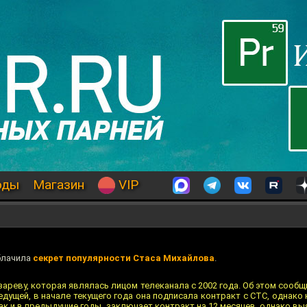
оды
Магазин
VIP
блачила
секрет популярности Стаса Михайлова
.
ареву, которая являлась лицом телеканала с 2002 года. Об этом сооб
едущей, в начале текущего года она подписала контракт с СТС, однако
как и в предыдущие годы, заключает контракт на 12 месяцев, однако вы