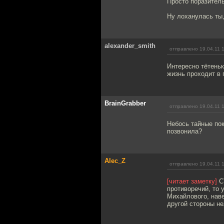
Просто поразитель
Ну лоханулась ты, 
alexander_smith
отправлено 19.04.11 
Интересно тётеньк
жизнь проходит в
BrainGrabber
отправлено 19.04.11 
Небось тайные по
позвонила?
Alec_Z
отправлено 19.04.11 
[читает заметку]
СТ
противоречий, то 
Михайлового, наве
другой стороны не