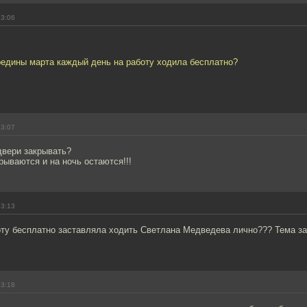
13:06
редины марта каждый день на работу ходила бесплатно?
13:07
двери закрывать?
орываются и на ночь остаются!!!
13:13
оту бесплатно заставляла ходить Светлана Медведева лично??? Тема за
13:18