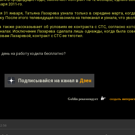
аря 2011-го.
я 31 января, Татьяна Лазарева узнала только в середине марта, когда
у. После этого телеведущая позвонила на телеканал и узнала, что увол
а также рассказывает об условиях ее контракта с СТС, согласно кот
каналах. Исключение Лазарева сделала лишь однажды, когда была со
овам Лазаревой, контракт с СТС ее тяготил.
 день на работу ходила бесплатно?
Подписывайся на канал в
Дзен
Goblin рекомендует
создать интерне
12:56