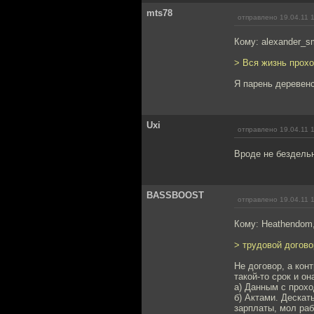
mts78
отправлено 19.04.11 
Кому: alexander_s
> Вся жизнь прох
Я парень деревенс
Uxi
отправлено 19.04.11 
Вроде не бездельн
BASSBOOST
отправлено 19.04.11 
Кому: Heathendom
> трудовой догово
Не договор, а кон
такой-то срок и о
а) Данным с прохо
б) Актами. Дескат
зарплаты, мол раб