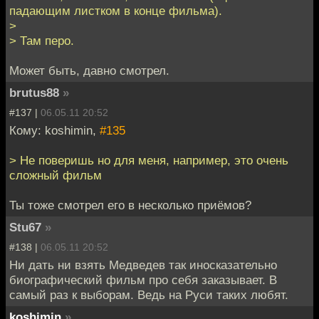
падающим листком в конце фильма).
>
> Там перо.
Может быть, давно смотрел.
brutus88
»
#137 |
06.05.11 20:52
Кому: koshimin,
#135
> Не поверишь но для меня, например, это очень
сложный фильм
Ты тоже смотрел его в несколько приёмов?
Stu67
»
#138 |
06.05.11 20:52
Ни дать ни взять Медведев так иносказательно
биографический фильм про себя заказывает. В
самый раз к выборам. Ведь на Руси таких любят.
koshimin
»