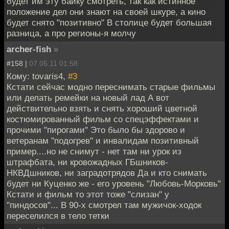
будет им эту байку смотреть, так как истинное
положение дел они знают на своей шкуре, а кино
будет снято "позитивно" В столице будет большая
разница, а про регионы-я молчу
archer-fish
»
#158 |
07.05.11 01:58
Кому: tovaris4,
#3
Кстати сейчас модно переснимать старые фильмы
или делать ремейки на новый лад А вот
действительно взять и снять хороший цветной
костюмированный фильм со спецэффектами и
прочими "пирогами" Это было бы здорово и
ветеранам "подогрев" и инвалидам позитивный
пример....но не снимут - нет там ни урок из
штрафбата, ни кровожадных ГБшников-
НКВДшников, ни заградотрядов Да и кто снимать
будет ни Куценко же - его уровень "Любовь-Морковь"
Кстати и фильм то этот тоже "слизан" у
"пиндосов"... В 90-х смотрел там мужичок-ходок
переселился в тело тетки