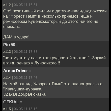
#112 |
06.05.11 16:51
Ого! позитивный фильм о детях-инвалидах,похожий
на "Форест Гамп" в несколько приёмов, ещё и
режиссёром Куценко,который до этого ничего не
снимал...
ДАМ в ударе!
Pirr50
»
#113 |
06.05.11 17:38
"потому что у нас и так трудностей хватает".-Зоркий
вгляд, однако у Луноликого!!!
ArmorDriver
»
#114 |
06.05.11 17:46
На мой взгляд "Форрест Гамп" это аналог русского
"Иванушки-дурачка.
Эдакая добрая сказка.
GEKIAL
»
#115 |
06.05.11 18:16