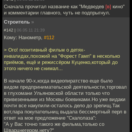
Сначала прочитал название как "Медведев
[в]
кино"
и комментарии главного, чуть не подпрыгнул.
Строитель
»
#142 |
06.05.11 21:39
Кому: Нанометр,
#112
> Ого! позитивный фильм о детях-
инвалидах,похожий на "Форест Гамп" в несколько
приёмов, ещё и режиссёром Куценко,который до
этого ничего не снимал...
В начале 90-х,когда видеопиратство еще было
видом предпринимательской деятельности,торговал
в глухомани Ульяновской области только что
привезенными из Москвы боевиками.Но уже видаки
почти все накупили-осталось дело до зрелищ.Так
вот,пара покупательниц выдала бессмертный перл в
ответ на мое предложение "Скалолаза":
"А у Вас точно такого же фильма,только со
Шварцнегером,нету?"