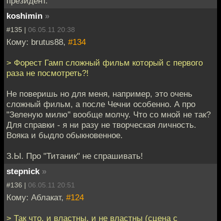
президент.
koshimin
»
#135 |
06.05.11 20:38
Кому: brutus88,
#134
> Форест Гамп сложный фильм который с первого
раза не посмотреть?!
Не поверишь но для меня, например, это очень
сложный фильм, а после Чечни особенно. А про
"Зеленую милю" вообще молчу. Что со мной не так?
Для справки - я ни разу не творческая личность.
Вояка и быдло обыкновенное.
З.Ы. Про "Титаник" не спрашивать!
stepnick
»
#136 |
06.05.11 20:51
Кому: Аблакат,
#124
> Так что, и властны, и не властны (сцена с