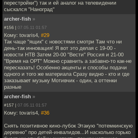
перестройки") так и ей аналог на телевидении
сыскался "Наноград"
archer-fish
»
#156 |
07.05.11 01:57
Кому: tovaris4,
#29
Так чаще "ящик" с новостями смотри Там что ни
день-так инновация! Я вот это делая с 19-00 -
новости НТВ Затем 20-00 "Вести" Россия и 21-00
"Время на ОРТ" Можно сравнить а забавно-то как-не
пересказать! Особенно акценты и способы подачи
одного и того же материала Сразу видно - кто и где
заказывает музыку Мотивчик - один, а оттенки
разные
archer-fish
»
#157 |
07.05.11 01:57
Кому: tovaris4,
#36
Снять позитивное кино-лубок Этакую "потемкинскую
деревню" про детей-инвалидов...И насколько горько