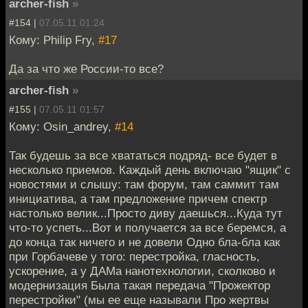
archer-fish
»
#154 |
07.05.11 01:24
Кому: Philip Fry,
#17
Да за что же России-то все?
archer-fish
»
#155 |
07.05.11 01:57
Кому: Osin_andrey,
#14
Так будешь за все хвататься подряд- все будет в
несколько приемов. Каждый день включаю "ящик" с
новостями и слышу: там форум, там саммит там
инициатива, а там предложение причем спектр
настолько велик...Просто диву даешься...Куда тут
что-то успеть...Вот и получается за все беремся, а
до конца так ничего и не довели Одно бла-бла как
при Горбачеве у того: перестройка, гласность,
ускорение, а у ДАМа нанотехнологии, сколково и
модернизация Была такая передача "Прожектор
перестройки" (мы ее еще называли Про жертвы