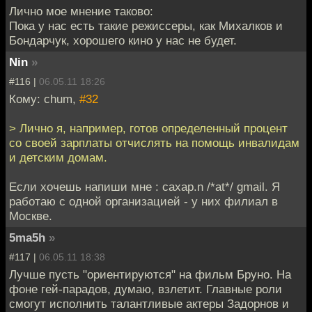
Лично мое мнение таково:
Пока у нас есть такие режиссеры, как Михалков и
Бондарчук, хорошего кино у нас не будет.
Nin
»
#116 |
06.05.11 18:26
Кому: chum,
#32
> Лично я, например, готов определенный процент
со своей зарплаты отчислять на помощь инвалидам
и детским домам.
Если хочешь напиши мне : caxap.n /*at*/ gmail. Я
работаю с одной организацией - у них филиал в
Москве.
5ma5h
»
#117 |
06.05.11 18:38
Лучше пусть "ориентируются" на фильм Бруно. На
фоне гей-парадов, думаю, взлетит. Главные роли
смогут исполнить талантливые актеры Задорнов и