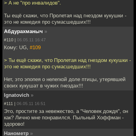
> А не "про инвалидов".
Ты ещё скажи, что Пролетая над гнездом кукушки -
это не комедия про сумасшедших!!!
Абдурахманыч
»
#110 |
06.05.11 16:47
Кому: UG,
#109
> Ты ещё скажи, что Пролетая над гнездом кукушки -
это не комедия про сумасшедших!!!
Нет, это эпопея о нелегкой доле птицы, утерявшей
своих кукушат в чужих гнездах!!!
Ignatovich
»
#111 |
06.05.11 16:51
Это, простите за невежество, а "Человек дождя", он
как? Лично мне понравился. Пыльный Хоффман -
здорово!
Нанометр
»