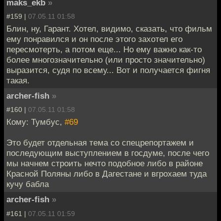
maks_ekb
»
#159 |
07.05.11 01:58
Блин, ну, Гарант. Хотел, видимо, сказать, что фильм
ему понравился и он после этого захотел его
пересмотерть, а потом еще... Но ему важно как-то
более многозначительно (или просто значительно)
выразится, судя по всему... Вот и получается фигня
такая.
archer-fish
»
#160 |
07.05.11 01:58
Кому: Тумбус,
#69
Это будет отдельная тема со спецрепортажем и
последующим выступлением в госдуме, после чего
мы начнем строить нечто подобное либо в районе
Красной Поляны либо в Дагестане и вгрохаем туда
кучу бабла
archer-fish
»
#161 |
07.05.11 01:59