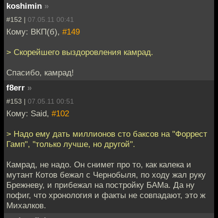
koshimin
»
#152 |
07.05.11 00:41
Кому: ВКП(б),
#149
> Скорейшего выздоровления камрад.
Спасибо, камрад!
f8err
»
#153 |
07.05.11 00:51
Кому: Said,
#102
> Надо ему дать миллионов сто баксов на "Форрест
Гамп", "только лучше, но другой".
Камрад, не надо. Он снимет про то, как калека и
мутант Котов бежал с Чернобыля, по ходу жал руку
Брежневу, и прибежал на постройку БАМа. Да ну
пофиг, что хронология и факты не совпадают, это ж
Михалков.