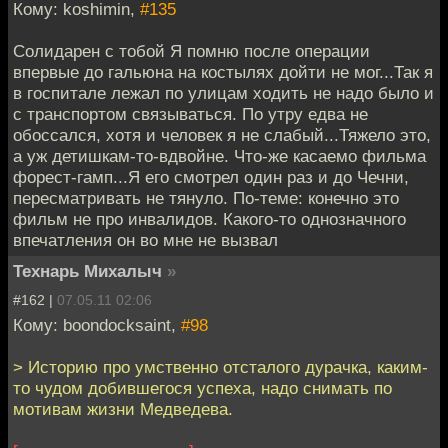
Кому: koshimin,
#135
Солидарен с тобой Я помню после операции
впервые до гальюна на костылях дойти не мог...Так я
в госпитале лежал по улицам ходить не надо было и
с транспортом связываться. По утру едва не
обоссался, хотя и человек я не слабый...Тяжело это,
а уж детишкам-то-вдвойне. Что-же касаемо фильма
форест-гамп...Я его смотрел один раз и до Чечни,
пересматривать не тянуло. По-теме: конечно это
фильм не про инвалидов. Какого-то однозначного
впечатления он во мне не вызвал
Технарь Михалыч
»
#162 |
07.05.11 02:06
Кому: boondocksaint,
#98
> Историю про умственно отсталого дурачка, каким-
то чудом добившегося успеха, надо снимать по
мотивам жизни Медведева.