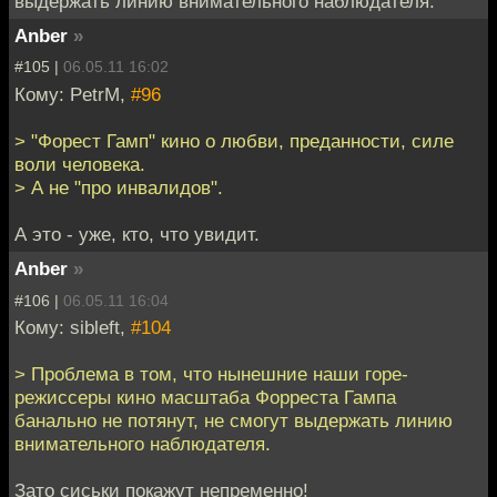
выдержать линию внимательного наблюдателя.
Anber
»
#105 |
06.05.11 16:02
Кому: PetrM,
#96
> "Форест Гамп" кино о любви, преданности, силе
воли человека.
> А не "про инвалидов".
А это - уже, кто, что увидит.
Anber
»
#106 |
06.05.11 16:04
Кому: sibleft,
#104
> Проблема в том, что нынешние наши горе-
режиссеры кино масштаба Форреста Гампа
банально не потянут, не смогут выдержать линию
внимательного наблюдателя.
Зато сиськи покажут непременно!