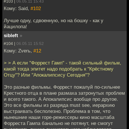
#103 |
06.05.11 15:43
Кому: Said,
#102
Лучше одну, сдвоенную, но на бошку - как у
йацилопа!
sibleft
»
#104 |
06.05.11 15:52
Кому: Zverь,
#12
> > А если "Форрест Гамп" - такой сильный фильм,
какой тогда эпитет надо подобрать к "Крёстному
Отцу"? Или "Апокалипсису Сегодня"?
Это разные фильмы. Форрест пожалуй по-сильнее
Крестного отца в плане размаха затронутых проблем
и всего такого. А Апокалипсис вообще про другое.
Это все фильмы из разряда must see, иерархию
выстраивать бесполезно. Проблема в том, что
нынешние наши горе-режиссеры кино масштаба
Форреста Гампа банально не потянут, не смогут