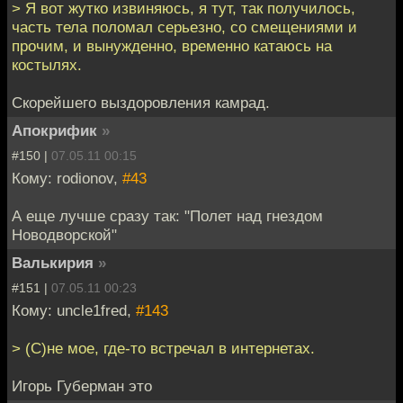
> Я вот жутко извиняюсь, я тут, так получилось,
часть тела поломал серьезно, со смещениями и
прочим, и вынужденно, временно катаюсь на
костылях.
Скорейшего выздоровления камрад.
Апокрифик
»
#150 |
07.05.11 00:15
Кому: rodionov,
#43
А еще лучше сразу так: "Полет над гнездом
Новодворской"
Валькирия
»
#151 |
07.05.11 00:23
Кому: uncle1fred,
#143
> (C)не мое, где-то встречал в интернетах.
Игорь Губерман это