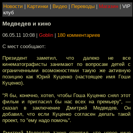
Новости
|
Картинки
|
Видео
|
Переводы
|
Магазин
|
VIP
клуб
Медведев и кино
06.05.11 10:08
|
Goblin
|
180 комментариев
С мест сообщают:
Президент заметил, что далеко не все
кинематографисты занимают по вопросам детей с
ограниченными возможностями такую же активную
позицию как Юрий Куценко (настоящее имя Гоши
Куценко).
"Я бы, конечно, хотел, чтобы Гоша Куценко снял этот
фильм и пригласил бы нас всех на премьеру", —
сказал в заключение Дмитрий Медведев. Он
добавил, что если Куценко согласен делать такой
проект, то "ему надо помочь".
Дмитрий Медведев также отметил, что новое кино