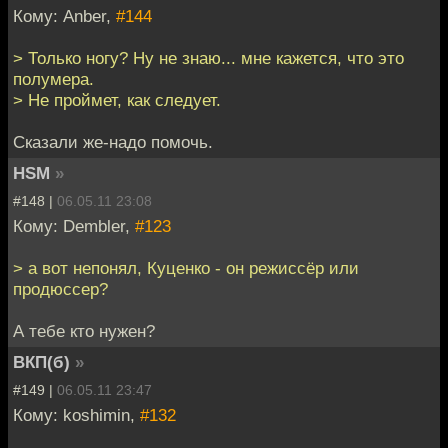
Кому: Anber,
#144
> Только ногу? Ну не знаю... мне кажется, что это
полумера.
> Не проймет, как следует.
Сказали же-надо помочь.
HSM
»
#148 |
06.05.11 23:08
Кому: Dembler,
#123
> а вот непонял, Куценко - он режиссёр или
продюссер?
А тебе кто нужен?
ВКП(б)
»
#149 |
06.05.11 23:47
Кому: koshimin,
#132