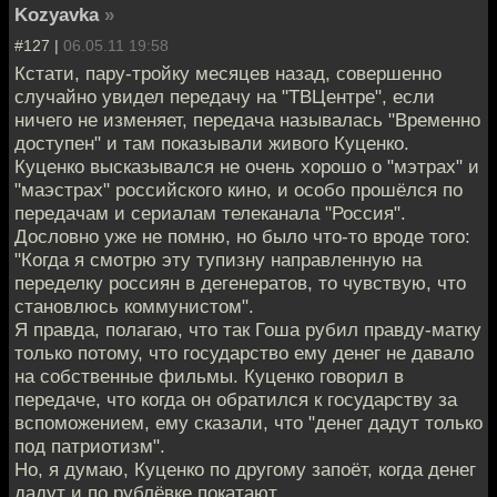
Kozyavka
»
#127 |
06.05.11 19:58
Кстати, пару-тройку месяцев назад, совершенно
случайно увидел передачу на "ТВЦентре", если
ничего не изменяет, передача называлась "Временно
доступен" и там показывали живого Куценко.
Куценко высказывался не очень хорошо о "мэтрах" и
"маэстрах" российского кино, и особо прошёлся по
передачам и сериалам телеканала "Россия".
Дословно уже не помню, но было что-то вроде того:
"Когда я смотрю эту тупизну направленную на
переделку россиян в дегенератов, то чувствую, что
становлюсь коммунистом".
Я правда, полагаю, что так Гоша рубил правду-матку
только потому, что государство ему денег не давало
на собственные фильмы. Куценко говорил в
передаче, что когда он обратился к государству за
вспоможением, ему сказали, что "денег дадут только
под патриотизм".
Но, я думаю, Куценко по другому запоёт, когда денег
дадут и по рублёвке покатают.