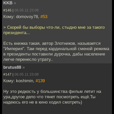
KKB
»
#146 |
06.05.11 23:08
Кому: domovoy78,
#53
> Скорей бы выборы что-ли, стыдно мне за такого
президента...
Есть книжка такая, автор Злотников, называется
"Империя". Там перед кардинальной сменой режима
в президенты поставили дурочка, дабы население
легче перенесло утрату..
brutus88
»
#147 |
06.05.11 23:08
Кому: koshimin,
#139
Ну это редкость у большинства фильм летит на
ура,другое дело что тянет посмотреть ещё.Ты
надеюсь его не в кино ходил смотреть)