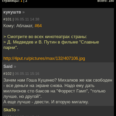
cтраницы:
1
| 2
всего: 180
кукуштв
»
#101 |
06.05.11 14:38
Кому: Аблакат,
#64
> Смотрите во всех кинотеатрах страны:
> Д. Медведев и В. Путин в фильме "Славные
парни".
http://4put.ru/pictures/max/132/407106.jpg
Said
»
#102 |
06.05.11 15:16
Зачем нам Гоша Куценко? Михалков же как свободен
- все деньги на экране снова. Надо ему дать
миллионов сто баксов на "Форрест Гамп", "только
лучше, но другой".
А еще лучше - двести. И вторую мигалку.
SkaTo
»