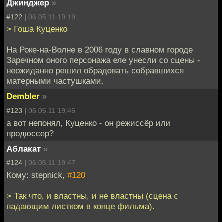
Джинджер
»
#122 |
06.05.11 19:19
> Гоша Куценко
На Роке-на-Волне в 2006 году в славном городе
Заречном оного персонажа еле унесли со сцены -
неожиданно решил обрадовать собравшихся
матерными частушками.
Dembler
»
#123 |
06.05.11 19:46
а вот непонял, Куценко - он режиссёр или
продюссер?
Аблакат
»
#124 |
06.05.11 19:47
Кому: stepnick,
#120
> Так что, и властны, и не властны (сцена с
падающим листком в конце фильма).