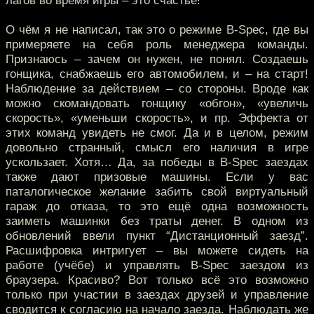
лагов во время игры – это счастье!
О чём я не написал, так это о режиме B-Spec, где вы
примеряете на себя роль менеджера команды.
Признаюсь – зачем он нужен, не понял. Создаешь
гонщика, снабжаешь его автомобилем, и – на старт!
Наблюдение за действием – со стороны. Вроде как
можно скомандовать гонщику «обгон», «увеличь
скорость», «уменьши скорость», и пр. Эффекта от
этих команд увидеть не смог. Да и в целом, режим
довольно странный, смысл его наличия в игре
ускользает. Хотя… Да, за победы в B-Spec заездах
также дают призовые машины. Если у вас
паталогическое желание забить свой виртуальный
гараж до отказа, то это ещё одна возможность
заиметь машинки без траты денег. В одном из
обновлений ввели пункт “Дистанционный заезд”.
Расшифровка интригует – вы можете сидеть на
работе (учёбе) и управлять B-Spec заездом из
браузера. Красиво? Вот только всё это возможно
только при участии в заездах друзей и управление
сводится к согласию на начало заезда. Наблюдать же