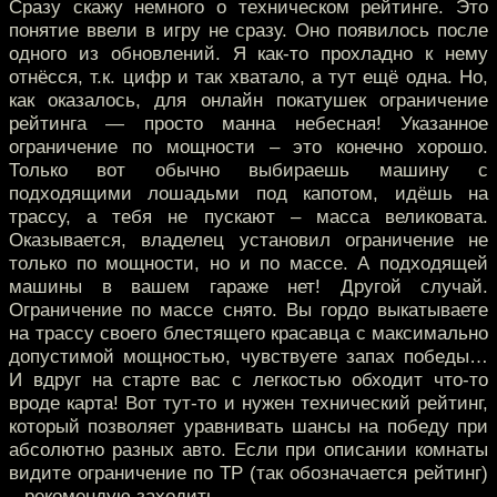
Сразу скажу немного о техническом рейтинге. Это
понятие ввели в игру не сразу. Оно появилось после
одного из обновлений. Я как-то прохладно к нему
отнёсся, т.к. цифр и так хватало, а тут ещё одна. Но,
как оказалось, для онлайн покатушек ограничение
рейтинга — просто манна небесная! Указанное
ограничение по мощности – это конечно хорошо.
Только вот обычно выбираешь машину с
подходящими лошадьми под капотом, идёшь на
трассу, а тебя не пускают – масса великовата.
Оказывается, владелец установил ограничение не
только по мощности, но и по массе. А подходящей
машины в вашем гараже нет! Другой случай.
Ограничение по массе снято. Вы гордо выкатываете
на трассу своего блестящего красавца с максимально
допустимой мощностью, чувствуете запах победы…
И вдруг на старте вас с легкостью обходит что-то
вроде карта! Вот тут-то и нужен технический рейтинг,
который позволяет уравнивать шансы на победу при
абсолютно разных авто. Если при описании комнаты
видите ограничение по TP (так обозначается рейтинг)
– рекомендую заходить.