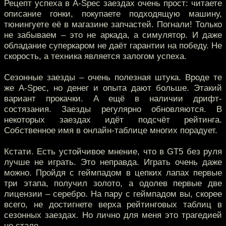
Рецепт успеха в A-Spec заездах очень прост: читаете
описание гонки, покупаете подходящую машину,
тюнингуете её в магазине запчастей. Погнали! Только
не забываем – это не аркада, а симулятор. И даже
обладание суперкаром не даёт гарантии на победу. Не
скорость, а техника является залогом успеха.
Сезонные заезды – очень полезная штука. Вроде те
же A-Spec, но денег и опыта дают больше. Этакий
вариант прокачки. А ещё в наличии дрифт-
состязания. Заезды регулярно обновляются. В
некоторых заездах идёт подсчёт рейтинга.
Собственное имя в онлайн-таблице многих порадует.
Кстати. Есть устойчивое мнение, что в GT5 без руля
лучше не играть. Это неправда. Играть очень даже
можно. Пройдя с геймпадом в цепких лапах первые
три этапа, получил золото, а одолев первые две
лицензии – серебро. На пару с геймпадом вы, скорее
всего, не достигнете верха рейтинговых таблиц в
сезонных заездах. Но лично для меня это трагедией
не стало.