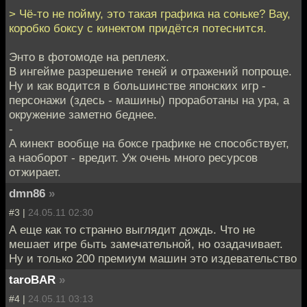
> Чё-то не пойму, это такая графика на соньке? Вау,
коробко боксу с кинектом придётся потеснится.
Энто в фотомоде на реплеях.
В ингейме разрешение теней и отражений попроще.
Ну и как водится в большинстве японских игр -
персонажи (здесь - машины) проработаны на ура, а
окружение заметно беднее.
-
А кинект вообще на боксе графике не способствует,
а наоборот - вредит. Уж очень много ресурсов
отжирает.
dmn86
»
#3 |
24.05.11 02:30
А еще как то странно выглядит дождь. Что не
мешает игре быть замечательной, но озадачивает.
Ну и только 200 премиум машин это издевательство
taroBAR
»
#4 |
24.05.11 03:13