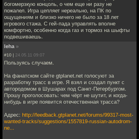
богомерзкую концоль, о чем еще ни разу не
пожалел. Игра цепляет нереально, на ПК по
ощущениям и близко ничего не было за 18 лет
игрового стажа. С гей-пада управлять вполне
комфортно, особенно когда газ и тормоз на шыфты
подвешиваешь.
leha
»
#10 |
24.05.11 09:07
Пользуясь случаем.
На фанатском сайте gtplanet.net голосуют за
разработку трасс в игре. Я взял и создал пункт с
автородомом в Шушарах под Санкт-Петербургом.
Прошу проголосовать: чем чёрт не шутит, и когда-
нибудь в игре появится отечественная трасса?
Адрес:
http://feedback.gtplanet.net/forums/99317-most-
wanted-tracks/suggestions/1557819-russian-autodrom-
ne...