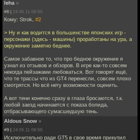
leha
»
#8 |
24.05.11 08:50
Кому: Strok,
#2
> Ну и как водится в большинстве японских игр -
персонажи (здесь - машины) проработаны на ура, а
окружение заметно беднее.
Самое забавное то, что про бедное окружение я
узнал из отзывов и обзоров. В игре как-то совсем
некогда пейзажами любоваться. Вот говорят ещё,
что те трассы что из GT4 перенесли, совсем плохо
смотрятся. Но всё нету возможности оценить.
А вот тени конечно сразу в глаза бросаются, т.к.
любой заезд начинается с показа болида,
отбрасывающего сумасшедшую тень.
Aldous Snow
»
#9 |
24.05.11 08:50
Исключительно ради GT5 в свое время прикупил