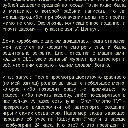
рублей дешевле средней по городу. То ли акция была
в магазине, о которой забыли написать, то ли
менеджер ошибся при обозначении цены, но я пройти
мимо не смог. Эксклюзив, коллекционное издание, и
«почти даром» — ну как не взять? Цапнул.
Дома коробочка с диском дождалась, когда отпрыски
мои улягутся по кроватям смотреть сны, и была
решительно вскрыта. Диск, открытки с машинками,
код для DLC, эксклюзивный журнал про автоспорт и
всё, что с ним связано – одним словом, богато.
Итак, запуск! После просмотра достаточно красивого
(на мой взгляд) ролика вы видите небольшое меню,
которое либо позволит сразу же промчаться по
трассе, либо начать карьеру, либо поковыряться в
настройках. А также есть пункт “Gran Turismo TV” –
прекрасные видеоролики об автоспорте, создании
игры и самих создателях. Например, захватывающая
передача об участии Кадзунори Ямаути в заезде
Нюрбургринг 24 часа. Кто это? А это президент и