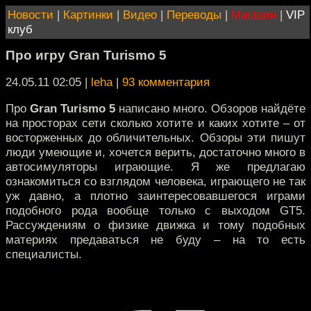
Новости
|
Картинки
|
Видео
|
Переводы
|
Магазин
|
VIP
клуб
Про игру Gran Turismo 5
24.05.11 02:05
|
leha
|
93 комментария
Про
Gran Turismo 5
написано много. Обзоров найдёте
на просторах сети сколько хотите и каких хотите – от
восторженных до обличительных. Обзоры эти пишут
люди умеющие и, хочется верить, достаточно много в
автосимуляторы играющие. Я же предлагаю
ознакомиться со взглядом человека, играющего не так
уж давно, а плотно заинтересовавшегося играми
подобного рода вообще только с выходом GT5.
Рассуждениям о физике движка и тому подобных
материях предаваться не буду – на то есть
специалисты.