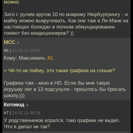
можно.
Зато с рулем кругов 10 по мокрому Нюрбургрингу - и
майку можно выкручивать. Как они там в Ле-Мане на
настоящих болидах в полном обмундировании
гоняют без кондиционеров? ))
MCC
»
#6 |
24.05.11 03:47
Кому: Максимкин,
#1
> Чё-то не пойму, это такая графика на соньке?
Графика там - кино в HD. Если бы мне такую
игрушку лет в 13 подсунули - пришлось бы бросать
школу.)))
Котовод
»
#7 |
24.05.11 08:28
У родственников игрался, тако графики не видел.
Что я делал не так?