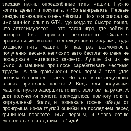
заездах нужны определённые типы машин. Нужно
копить деньги и покупать, либо выигрывать. Первые
заезды показались очень лёгкими. Но это я списал на
имеющийся опыт в GT4, где когда-то быстро понял,
что автосимулятор – это такая игра, где войти в
поворот без тормозов невозможно. Сказался
премиальный контент коллекционного издания, куда
входило пять машин. И как раз возможность
получения весьма неплохих авто бесплатно меня не
порадовала. Читерство какое-то. Лучше бы их не
было, а машины пришлось зарабатывать честным
трудом. А так фактически весь первый этап (для
новичков) прошёл с лёту. Но зато в последующих
этапах пришлось попотеть! Ведь для получения
машины нужно завершить гонки с золотом на руках. А
для получения золота приходилось помногу гонять
виртуальный болид и познавать горечь обиды от
проигрыша из-за глупой ошибки на последнем перед
финишем повороте. Был первым, и через сотню
метров стал последним – обида!