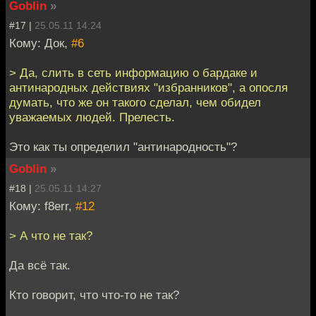
Goblin
»
#17 |
25.05.11 14:24
Кому: Док,
#6
> Да, слить в сеть информацию о бардаке и
антинародных действиях "избранников", а опосля
думать, что же он такого сделал, чем обидел
уважаемых людей. Прелесть.
Это как ты определил "антинародность"?
Goblin
»
#18 |
25.05.11 14:27
Кому: f8err,
#12
> А что не так?
Да всё так.
Кто говорит, что что-то не так?