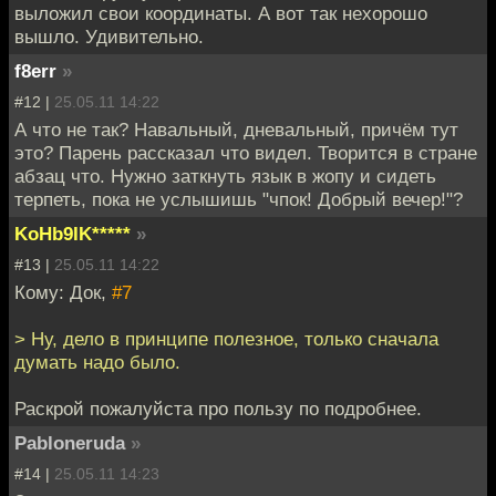
выложил свои координаты. А вот так нехорошо
вышло. Удивительно.
f8err
»
#12 |
25.05.11 14:22
А что не так? Навальный, дневальный, причём тут
это? Парень рассказал что видел. Творится в стране
абзац что. Нужно заткнуть язык в жопу и сидеть
терпеть, пока не услышишь "чпок! Добрый вечер!"?
KoHb9IK*****
»
#13 |
25.05.11 14:22
Кому: Док,
#7
> Ну, дело в принципе полезное, только сначала
думать надо было.
Раскрой пожалуйста про пользу по подробнее.
Pabloneruda
»
#14 |
25.05.11 14:23