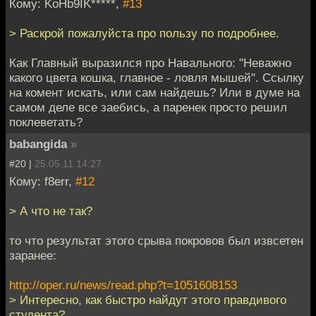
Кому: KoHb9IK*****,
#13
> Раскрой пожалуйста про пользу по подробнее.
Как Главный выразился про Навального: "Неважно
какого цвета кошка, главное - ловля мышей". Ссылку
на комент искать, или сам найдешь? Или в думе на
самом деле все заебись, а паренек просто решил
поклеветать?
babangida
»
#20 |
25.05.11 14:27
Кому: f8err,
#12
> А что не так?
то что результат этого срыва покровов был извсетен
заранее:
http://oper.ru/news/read.php?t=1051608153
> Интересно, как быстро найдут этого правдивого
студента?