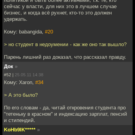
политикой и быть более активными, т.к. те, кто
сейчас у власти, для них это в лучшем случае
бизнес, и когда всё рухнет, кто-то это должен
удержать.
Кому: babangida,
#20
> но студент в недоумении - как же оно так вышло?
Парень лишний раз доказал, что рассказал правду.
Док
»
#52 |
25.05.11 14:38
Кому: Xaron,
#34
> А это было?
По его словам - да, читай откровения студента про
"тетеньку в красном" и индексацию зарплат, пенсий
и стипендий.
KoHb9IK*****
»