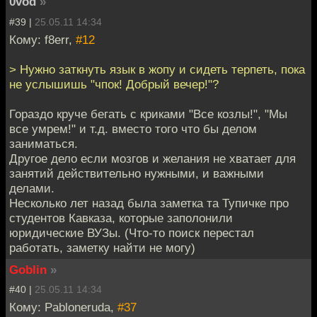
0vod
»
#39 |
25.05.11 14:34
Кому: f8err,
#12
> Нужно заткнуть язык в жопу и сидеть терпеть, пока
не услышишь "чпок! Добрый вечер!"?
Гораздо круче бегать с криками "Все козлы!", "Мы
все умрем!" и т.д. вместо того что бы делом
заниматься.
Другое дело если мозгов и желания не хватает для
занятий действительно нужными, и важными
делами.
Несколько лет назад была заметка та Тупичке про
студентов Кавказа, которые заполонили
юридические ВУЗы. (Что-то поиск перестал
работать, заметку найти не могу)
Goblin
»
#40 |
25.05.11 14:34
Кому: Pabloneruda,
#37