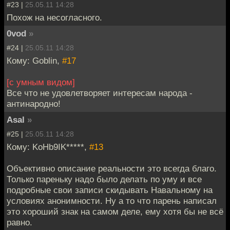
#23 |
25.05.11 14:28
Похож на несогласного.
0vod
»
#24 |
25.05.11 14:28
Кому: Goblin,
#17
[с умным видом]
Все что не удовлетворяет интересам народа -
антинародно!
Asal
»
#25 |
25.05.11 14:28
Кому: KoHb9IK*****,
#13
Объективно описание реальности это всегда благо.
Только пареньку надо было делать по уму и все
подробные свои записи скидывать Навальному на
условиях анонимности. Ну а то что парень написал
это хороший знак на самом деле, ему хотя бы не всё
равно.