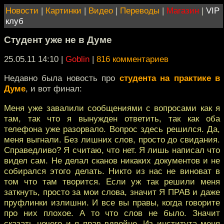
Новости
|
Картинки
|
Видео
|
Переводы
|
Магазин
|
VIP
клуб
Студент уже не в Думе
25.05.11 14:10
|
Goblin
|
816 комментариев
Недавно была новость про
студента на практике в
Думе
, и вот финал:
Меня уже завалили сообщениями с вопросами как я
там, так что я вынужден ответить, так как оба
телефона уже разорвало. Вопрос здесь решился. Да,
меня выгнали. Без лишних слов, просто до свидания.
Справедливо? Я считаю, что нет. Я лишь написал что
видел сам. Не делал сканов никаких документов и не
собирался этого делать. Никто из нас не виноват в
том что там творится. Если уж так решили меня
заткнуть, просто за мои слова, значит Я ПРАВ и даже
пруфлинки излишни. И все вы правы, когда говорите
про них плохое. А то что слов не было. Значит
сказать нечего и я прав вдвойне. Из института меня