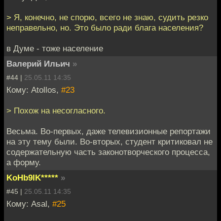
> Я, конечно, не спорю, всего не знаю, судить резко
неправельно, но. Это было ради блага населения?
в Думе - тоже население
Валерий Ильич
»
#44 |
25.05.11 14:35
Кому: Atollos,
#23
> Похож на несогласного.
Весьма. Во-первых, даже телевизионные репортажи
на эту тему были. Во-вторых, студент критиковал не
содержательную часть законотворческого процесса,
а форму.
KoHb9IK*****
»
#45 |
25.05.11 14:35
Кому: Asal,
#25