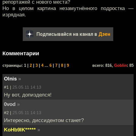
репортажей с нового места?
Но в целом картина незамутнённого подростка —
изрядная.
Подписывайся на канал в
Дзен
Комментарии
cтраницы: 1 |
2
|
3
|
4
...
6
|
7
|
8
|
9
всего: 816,
Goblin
: 85
Olnis
»
#1 |
25.05.11 14:13
Ну вот, допизделся!
0vod
»
#2 |
25.05.11 14:13
Интересно, диссидентом станет?
KoHb9IK*****
»