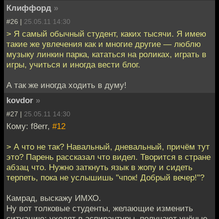
Клиффорд
»
#26 |
25.05.11 14:30
> Я самый обычный студент, каких тысячи. Я имею
такие же увлечения как и многие другие — люблю
музыку линкин парка, кататься на роликах, играть в
игры, учиться и иногда вести блог.
А так же иногда ходить в думу!
kovdor
»
#27 |
25.05.11 14:30
Кому: f8err,
#12
> А что не так? Навальный, дневальный, причём тут
это? Парень рассказал что видел. Творится в стране
абзац что. Нужно заткнуть язык в жопу и сидеть
терпеть, пока не услышишь "чпок! Добрый вечер!"?
Камрад, выскажу ИМХО.
Ну вот толковые студенты, желающие изменить
ситуацию: уходят в аспирантуры, получают учёные