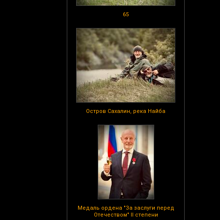
65
Остров Сахалин, река Найба
Медаль ордена "За заслуги перед
Отечеством" II степени