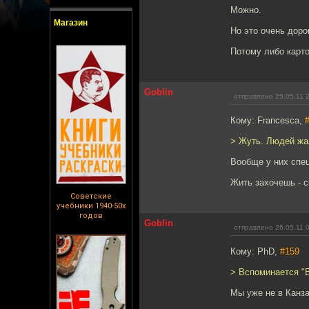
Можно.
Магазин
Но это очень доро
Потому либо карто
Goblin
отправлено 25.05.11 
Кому: Francesca,
> Жуть. Людей жа
Вообще у них спец
Жить захочешь - 
Советские
учебники 1940-50х
годов
Goblin
отправлено 26.05.11 
Кому: PhD,
#159
> Вспоминается "
Мы уже не в Канза