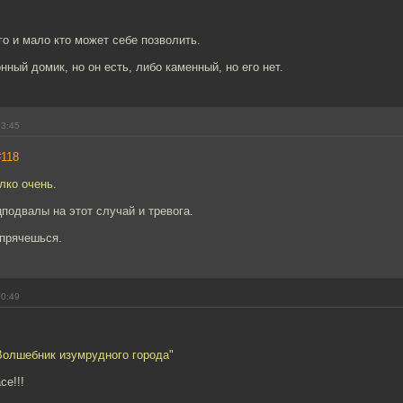
го и мало кто может себе позволить.
нный домик, но он есть, либо каменный, но его нет.
23:45
#118
лко очень.
подвалы на этот случай и тревога.
спрячешься.
00:49
Волшебник изумрудного города"
се!!!