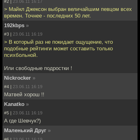
#2 |
23.06.11 16:17
> Майкл Джексон выбран величайшим певцом всех
времен. Точнее - последних 50 лет.
192kbps
»
#3 |
23.06.11 16:19
> В который раз не покидает ощущение, что
подобные рейтинги может составить только
психбольной.
Или свободные подростки !
Nickrocker
»
#4 |
23.06.11 16:19
Матвей хорош !!
Kanatko
»
#5 |
23.06.11 16:19
А где Шевчук?)
Маленький Друг
»
#6 |
23.06.11 16:19