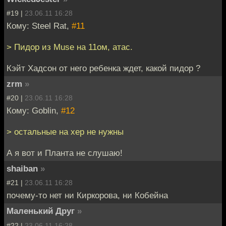
#19 |
23.06.11 16:28
Кому: Steel Rat,
#11
> Пидор из Muse на 11ом, атас.
Кэйт Хадсон от него ребенка ждет, какой пидор ?
zrm
»
#20 |
23.06.11 16:28
Кому: Goblin,
#12
> остальные на хер не нужны
А я вот и Планта не слушаю!
shaiban
»
#21 |
23.06.11 16:28
почему-то нет ни Киркорова, ни Кобейна
Маленький Друг
»
#22 |
23.06.11 16:28