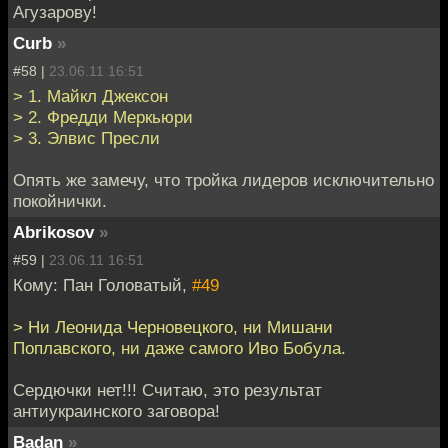
Агузарову!
Curb
»
#58 |
23.06.11 16:51
> 1. Майкл Джексон
> 2. Фредди Меркьюри
> 3. Элвис Пресли
Опять же замечу, что тройка лидеров исключительно
покойнички.
Abrikosov
»
#59 |
23.06.11 16:51
Кому: Пан Головатый,
#49
> Ни Леонида Черновецкого, ни Мишани
Поплавского, ни даже самого Иво Бобула.
Сердючки нет!!! Считаю, это результат
антиукраинского заговора!
Badan
»