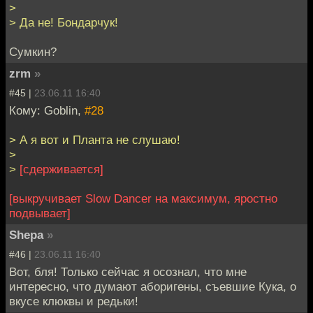
>
> Да не! Бондарчук!
Сумкин?
zrm
»
#45 |
23.06.11 16:40
Кому: Goblin,
#28
> А я вот и Планта не слушаю!
>
>
[сдерживается]
[выкручивает Slow Dancer на максимум, яростно
подвывает]
Shepa
»
#46 |
23.06.11 16:40
Вот, бля! Только сейчас я осознал, что мне
интересно, что думают аборигены, съевшие Кука, о
вкусе клюквы и редьки!