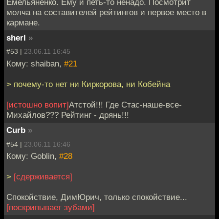
Емельяненко. Ему и петь-то ненадо. Посмотрит
молча на составителей рейтингов и первое место в
кармане.
sherl
»
#53 |
23.06.11 16:45
Кому: shaiban,
#21
> почему-то нет ни Киркорова, ни Кобейна
[истошно вопит]
Атстой!!! Где Стас-наше-все-
Михайлов??? Рейтинг - дрянь!!!
Curb
»
#54 |
23.06.11 16:46
Кому: Goblin,
#28
>
[сдерживается]
Спокойствие, ДимЮрич, только спокойствие...
[поскрипывает зубами]