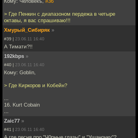
Кому: Человекъ,
#36
> Где Пенкин с диапазоном пердежа в четыре
октавы, я вас спрашиваю!!!
Хмурый_Сибиряк
»
#39 |
23.06.11 16:40
А Тимати?!!
192kbps
»
#40 |
23.06.11 16:40
Кому: Goblin,
> Где Киркоров и Кобейн?
...
16. Kurt Cobain
...
Zaic77
»
#41 |
23.06.11 16:40
А где песня про "Ч0рные глазы" и "Ушаночку"?