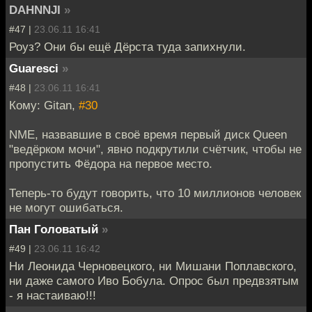
DAHNNJI
»
#47 |
23.06.11 16:41
Роуз? Они бы ещё Дёрста туда запихнули.
Guaresci
»
#48 |
23.06.11 16:41
Кому: Gitan,
#30
NME, назвавшие в своё время первый диск Queen
"ведёрком мочи", явно подкрутили счётчик, чтобы не
пропустить Фёдора на первое место.
Теперь-то будут говорить, что 10 миллионов человек
не могут ошибаться.
Пан Головатый
»
#49 |
23.06.11 16:42
Ни Леонида Черновецкого, ни Мишани Поплавского,
ни даже самого Иво Бобула. Опрос был предвзятым
- я настаиваю!!!