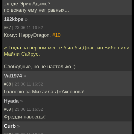
эх где Эрик Адамс?
по вокалу ему нет равных...
192kbps
»
#67 |
23.06.11 16:52
Кому: HappyDragon,
#10
> Тогда на первом месте был бы Джастин Бибер или
Майли Сайрус.
Свободные, но не настолько :)
Val1974
»
#68 |
23.06.11 16:52
Голосою за Михаила ДжАксонова!
Hyada
»
#69 |
23.06.11 16:52
Фредди навсегда!
Curb
»