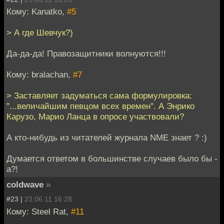
Кому: Kanatko,
#5
> А где Шевчук?)
Да-да-да! Правозащитники волнуются!!!
Кому: bralachan,
#7
> Заставляет задуматься сама формулировка:
"...величайшим певцом всех времен". А Энрико
Карузо, Марио Ланца в опросе участвовали?
А кто-нибудь из читателей журнала NME знает ? :)
Думается ответом в большинстве случаев было бы -
а?!
coldwave
»
#23 |
23.06.11 16:28
Кому: Steel Rat,
#11