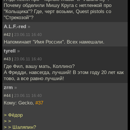
Почему обделили Мишу Круга с нетленкой про
"Кольщика"? Где, черт возьми, Quest pistols со
"Стрекозой"?
A.L.F.-red
»
#42 |
23.06.11 16:40
Напоминает "Имя России". Всех намешали.
tyrell
»
#43 |
23.06.11 16:40
Где Фил, вашу мать, Коллинз?
А Фредди, навсегда, лучший! В этом году 20 лет как
тово, а все равно лучший!
zrm
»
#44 |
23.06.11 16:40
Кому: Gecko,
#37
> Фёдор
> >
> > Шаляпин?