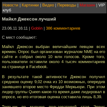
Новости
|
Картинки
|
Видео
|
Переводы
|
Магазин
|
VIP
клуб
Майкл Джексон лучший
23.06.11 16:11
|
Goblin
|
386 комментариев
C мест сообщают:
Майкл Джексон выбран величайшим певцом всех
времен. Опрос был организован журналом NME на его
сайте и собрал около 10 млн голосов. Кроме того,
пользователи оставили около 4 тысяч комментариев
на странице в Facebook.
В результате такой активности Джексон получил
среднюю оценку 9,02 очка из 10 возможных, опередив
занявшего второе место Фредди Меркьюри. При этом
лидер группы Queen какое-то время даже лидировал в
опросе, но его итоговая оценка составила лишь 8,39.
Третьим по мнению пользователей стал Элвис