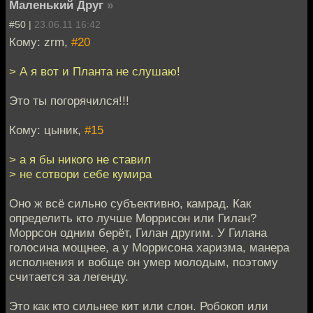
Маленький Друг
»
#50 |
23.06.11 16:42
Кому: zrm,
#20
> А я вот и Планта не слушаю!
Это ты погорячился!!!
Кому: цыник,
#15
> а я бы никого не ставил
> не сотвори себе кумира
Оно ж всё сильно субъективно, камрад. Как
определить кто лучше Моррисон или Гилан?
Моррсон одним берёт, Гилан другим. У Гилана
голосина мощнее, а у Моррисона харизма, манера
исполнения и вобще он умер молодым, поэтому
считается за легенду.
Это как кто сильнее кит или слон. Робокоп или