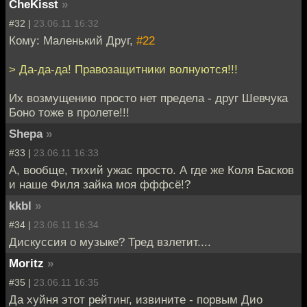
CheKisst
»
#32 |
23.06.11 16:32
Кому: Маленький Друг,
#22
> Да-да-да! Правозащитники волнуются!!!
Их возмущению просто нет предела - друг Шевчука
Боно тоже в пролете!!!
Shepa
»
#33 |
23.06.11 16:33
А, вообще, тихий ужас просто. А где же Коля Басков
и наше Филя зайка моя фффсё!?
kkbl
»
#34 |
23.06.11 16:34
Дискуссия о музыке? Тред взлетит....
Moritz
»
#35 |
23.06.11 16:35
Да хуйня этот рейтинг, извините - порвым Дио