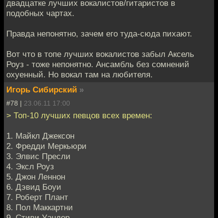
двадцатке лучших вокалистов/гитаристов в
подобных чартах.
Правда непонятно, зачем его туда-сюда пихают.
Вот что в топе лучших вокалистов забыл Аксель
Роуз - тоже непонятно. Ансамбль без сомнений
охуенный. Но вокал там на любителя.
Игорь Сибирский
»
#78 |
23.06.11 17:00
> Топ-10 лучших певцов всех времен:
1. Майкл Джексон
2. Фредди Меркьюри
3. Элвис Пресли
4. Эксл Роуз
5. Джон Леннон
6. Дэвид Боуи
7. Роберт Плант
8. Пол Маккартни
9. Стиви Уандер