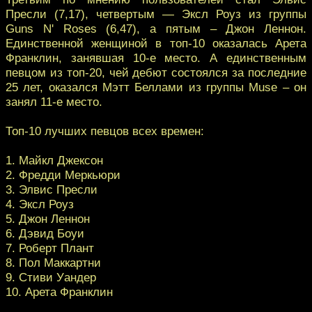
Пресли (7,17), четвертым — Эксл Роуз из группы
Guns N' Roses (6,47), а пятым – Джон Леннон.
Единственной женщиной в топ-10 оказалась Арета
Франклин, занявшая 10-е место. А единственным
певцом из топ-20, чей дебют состоялся за последние
25 лет, оказался Мэтт Беллами из группы Muse – он
занял 11-е место.
Топ-10 лучших певцов всех времен:
1. Майкл Джексон
2. Фредди Меркьюри
3. Элвис Пресли
4. Эксл Роуз
5. Джон Леннон
6. Дэвид Боуи
7. Роберт Плант
8. Пол Маккартни
9. Стиви Уандер
10. Арета Франклин