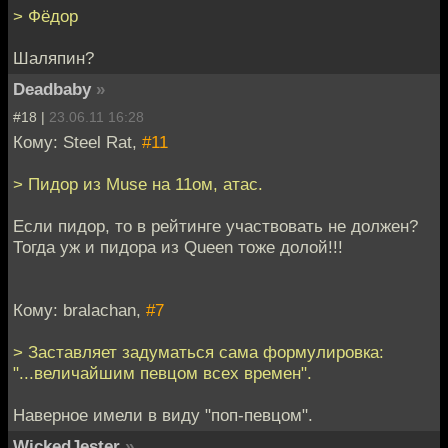
> Фёдор
Шаляпин?
Deadbaby
»
#18 |
23.06.11 16:28
Кому: Steel Rat,
#11
> Пидор из Muse на 11ом, атас.
Если пидор, то в рейтинге участвовать не должен?
Тогда уж и пидора из Queen тоже долой!!!
Кому: bralachan,
#7
> Заставляет задуматься сама формулировка:
"...величайшим певцом всех времен".
Наверное имели в виду "поп-певцом".
WickedJester
»