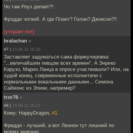
Чо там Роуз делает?!
Фрэдди чоткий. А где Плант? Гилан? Джэксон?!!
[утирает пот]
bralachan
»
#7 |
23.06.11 16:20
Заставляет задуматься сама формулировка:
"...величайшим певцом всех времен". А Энрико
Карузо, Марио Ланца в опросе участвовали? Или, на
худой конец, современные исполнители с
нормальными вокальными данными... Симона
Саймонс из Эпики, например?
tror76
»
#8 |
23.06.11 16:22
Кому: HappyDragon,
#1
Фредди - лучший, а вот Леннон тут лишний по
моему мнению