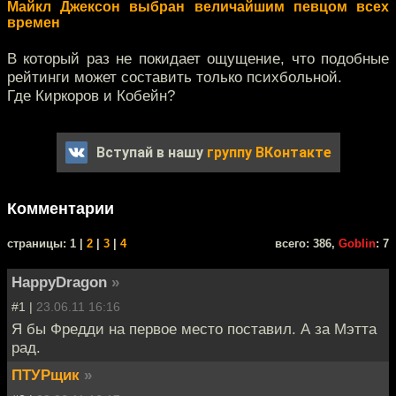
Майкл Джексон выбран величайшим певцом всех
времен
В который раз не покидает ощущение, что подобные
рейтинги может составить только психбольной.
Где Киркоров и Кобейн?
Вступай в нашу
группу ВКонтакте
Комментарии
cтраницы: 1 |
2
|
3
|
4
всего: 386,
Goblin
: 7
HappyDragon
»
#1 |
23.06.11 16:16
Я бы Фредди на первое место поставил. А за Мэтта
рад.
ПТУРщик
»