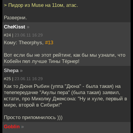
> Пидор из Muse на 11ом, атас.
Разверни.
CheKisst
»
#24 |
23.06.11 16:29
Кому: Theorphys,
#13
Вот если бы не этот рейтинг, как бы мы узнали, что
Кобейн пел лучше Тины Тёрнер!
Shepa
»
#25 |
23.06.11 16:29
Как то Дюня Рыбин (уппа "Дюна" - была такая) на
телепередачке "Акулы пера" (была такая) заявил,
кстати, про Миколку Джексона: "Ну и хуле, первый в
мире, второй в Сибири!"
Просто припомнилось )))
Goblin
»