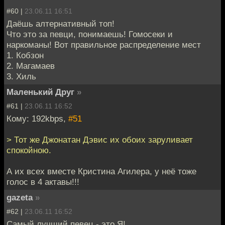
#60 |
23.06.11 16:51
Даёшь алтернативный топ!
Что это за певци, понимаешь! Гомосеки и
наркоманы! Вот правильное распределение мест
1. Кобзон
2. Магамаев
3. Хиль
Маленький Друг
»
#61 |
23.06.11 16:52
Кому: 192kbps,
#51
> Тот же Джонатан Дэвис их обоих заруливает
спокойною.
А их всех вместе Кристина Агилера, у неё тоже
голос в 4 актавы!!!
gazeta
»
#62 |
23.06.11 16:52
Самый лучший певец - это Я!