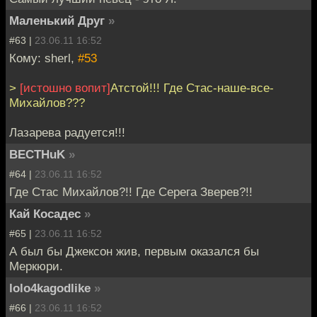
Маленький Друг
»
#63 |
23.06.11 16:52
Кому: sherl,
#53
>
[истошно вопит]
Атстой!!! Где Стас-наше-все-
Михайлов???
Лазарева радуется!!!
BECTHuK
»
#64 |
23.06.11 16:52
Где Стас Михайлов?!! Где Серега Зверев?!!
Кай Косадес
»
#65 |
23.06.11 16:52
А был бы Джексон жив, первым оказался бы
Меркюри.
lolo4kagodlike
»
#66 |
23.06.11 16:52