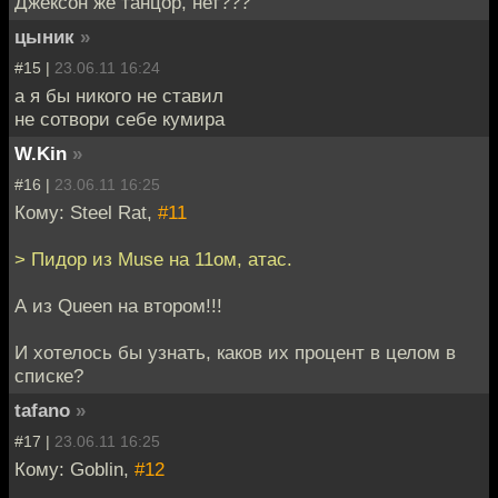
Джексон же танцор, нет???
цыник
»
#15 |
23.06.11 16:24
а я бы никого не ставил
не сотвори себе кумира
W.Kin
»
#16 |
23.06.11 16:25
Кому: Steel Rat,
#11
> Пидор из Muse на 11ом, атас.
А из Queen на втором!!!
И хотелось бы узнать, каков их процент в целом в
списке?
tafano
»
#17 |
23.06.11 16:25
Кому: Goblin,
#12