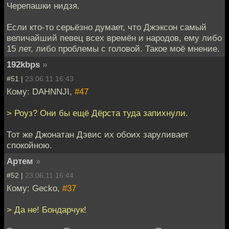
Черепашки нидзя.
Если кто-то серьёзно думает, что Джэксон самый
величайший певец всех времён и народов, ему либо
15 лет, либо проблемы с головой. Такое моё мнение.
192kbps
»
#51 |
23.06.11 16:43
Кому: DAHNNJI,
#47
> Роуз? Они бы ещё Дёрста туда запихнули.
Тот же Джонатан Дэвис их обоих заруливает
спокойною.
Артем
»
#52 |
23.06.11 16:44
Кому: Gecko,
#37
> Да не! Бондарчук!