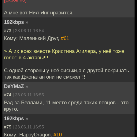
А мне вот Нил Янг нравится.
192kbps
»
#73 |
23.06.11 16:54
Кому: Маленький Друг,
#61
> А их всех вместе Кристина Агилера, у неё тоже
голос в 4 актавы!!!
С одной стороны у неё сиськи,а с другой покричать
так как Джонатан они не сможет !!
DeYMaZ
»
#74 |
23.06.11 16:55
Рад за Беллами, 11 место среди таких певцов - это
круто.
192kbps
»
#75 |
23.06.11 16:55
Кому: HappyDragon,
#10