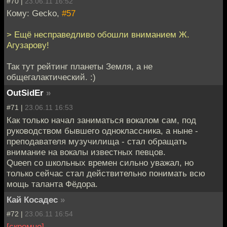
#70 |
23.06.11 16:52
Кому: Gecko,
#57
> Ещё несправедливо обошли вниманием Ж.
Агузарову!
Так тут рейтинг планеты Земля, а не
общегалактический. :)
OutSidEr
»
#71 |
23.06.11 16:53
Как только начал заниматься вокалом сам, под
руководством бывшего одноклассника, а ныне -
преподавателя музучилища - стал обращать
внимание на вокалы известных певцов.
Queen со школьных времен сильно уважал, но
только сейчас стал действительно понимать всю
мощь таланта Фёдора.
Кай Косадес
»
#72 |
23.06.11 16:54
[скромно]