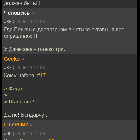
должен быть!!!
Человекъ
»
#36 |
23.06.11 16:36
Где Пенкин с диапазоном в четыре октавы, я вас
спрашиваю!!!
У Джексона - только три.
Gecko
»
#37 |
23.06.11 16:38
Кому: tafano,
#17
> Фёдор
>
> Шаляпин?
Да не! Бондарчук!
ПТУРщик
»
#38 |
23.06.11 16:39