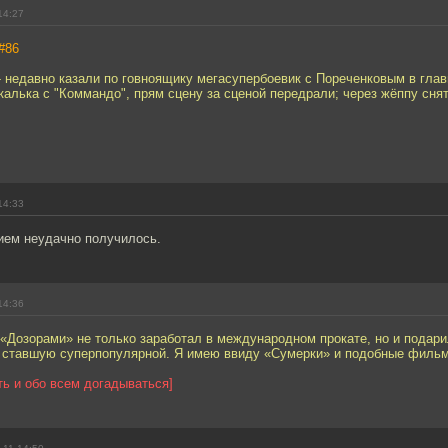
14:27
#86
- недавно казали по говноящику мегасупербоевик с Пореченковым в глав
алька с "Коммандо", прям сцену за сценой передрали; через жёппу снят
14:33
нием неудачно получилось.
14:36
 «Дозорами» не только заработал в международном прокате, но и подар
 ставшую суперпопулярной. Я имею ввиду «Сумерки» и подобные филь
ть и обо всем догадываться]