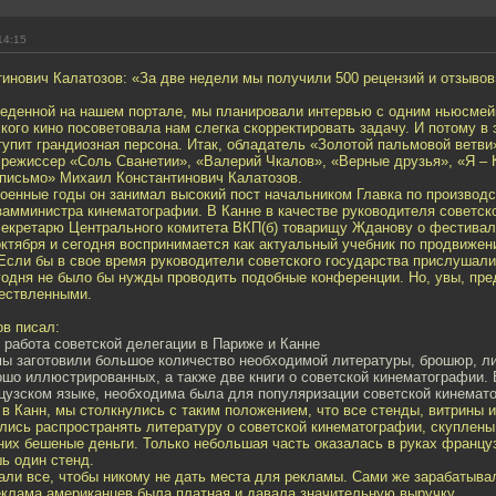
14:15
инович Калатозов: «За две недели мы получили 500 рецензий и отзывов
веденной на нашем портале, мы планировали интервью с одним ньюсмей
кого кино посоветовала нам слегка скорректировать задачу. И потому в 
упит грандиозная персона. Итак, обладатель «Золотой пальмовой ветви
 режиссер «Соль Сванетии», «Валерий Чкалов», «Верные друзья», «Я – 
письмо» Михаил Константинович Калатозов.
оенные годы он занимал высокий пост начальником Главка по производ
замминистра кинематографии. В Канне в качестве руководителя советск
 секретарю Центрального комитета ВКП(б) товарищу Жданову о фестивал
октября и сегодня воспринимается как актуальный учебник по продвижен
 Если бы в свое время руководители советского государства прислушал
егодня не было бы нужды проводить подобные конференции. Но, увы, пр
ествленными.
в писал:
 работа советской делегации в Париже и Канне
 заготовили большое количество необходимой литературы, брошюр, ли
ошо иллюстрированных, а также две книги о советской кинематографии. 
цузском языке, необходима была для популяризации советской кинемат
в Канн, мы столкнулись с таким положением, что все стенды, витрины и
лись распространять литературу о советской кинематографии, скуплены
них бешеные деньги. Только небольшая часть оказалась в руках француз
ь один стенд.
ли все, чтобы никому не дать места для рекламы. Сами же зарабатыва
реклама американцев была платная и давала значительную выручку.