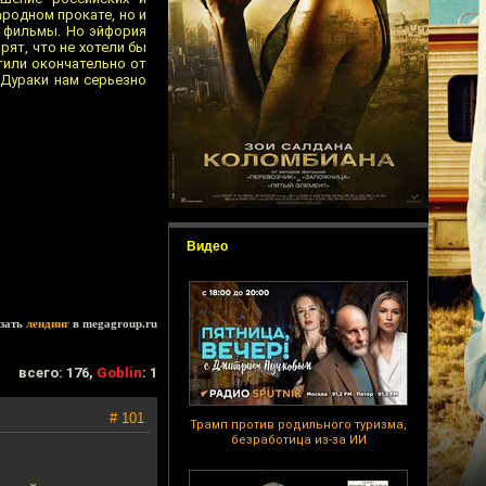
родном прокате, но и
е фильмы. Но эйфория
рят, что не хотели бы
тили окончательно от
 Дураки нам серьезно
Видео
зать
лендинг
в megagroup.ru
всего: 176,
Goblin
: 1
# 101
Трамп против родильного туризма,
безработица из-за ИИ