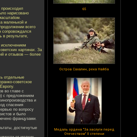
е происходил
65
ыло нарисовано
 масштабом.
ла маленькой и
 продолжении всего
н сопровождался
ь в результате,
а исключением
оветских картинах. Зa
ий и отзывов — более
Остров Сахалин, река Найба
сь отдельные
франко-советское
Европу.
в во главе с
) с предложением
кинопроизводства и
ход спасения
тервью по вопросу
фистов и было
речено французами.
льтаты, достигнутые
Медаль ордена "За заслуги перед
Отечеством" II степени
симости от мелких