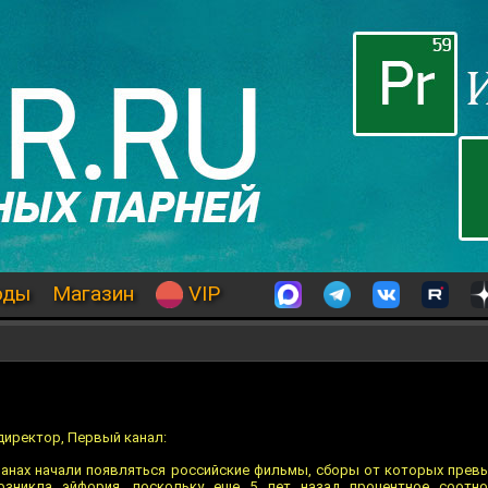
оды
Магазин
VIP
директор, Первый канал:
ранах начали появляться российские фильмы, сборы от которых пре
Возникла эйфория, поскольку еще 5 лет назад процентное соотн