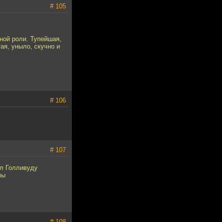
# 105
ной роли. Тупейшая,
ая, уныло, скучно и
# 106
# 107
ил Голливуду
мы
# 108