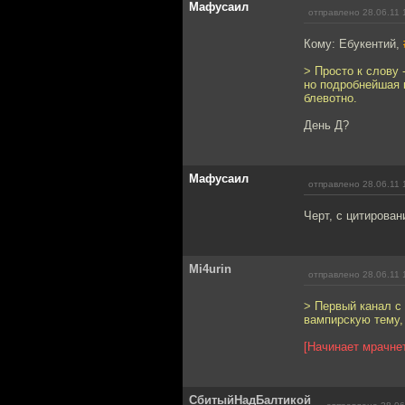
Мафусаил
отправлено 28.06.11 
Кому: Ебукентий,
> Просто к слову 
но подробнейшая к
блевотно.
День Д?
Мафусаил
отправлено 28.06.11 
Черт, с цитирова
Mi4urin
отправлено 28.06.11 
> Первый канал с
вампирскую тему,
[Начинает мрачне
СбитыйНадБалтикой