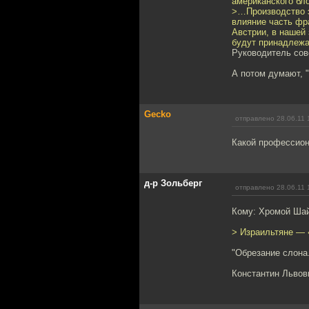
американского бл
>…Производство э
влияние часть фр
Австрии, в нашей 
будут принадлежа
Руководитель сов
А потом думают, "
Gecko
отправлено 28.06.11 
Какой профессиона
д-р Зольберг
отправлено 28.06.11 
Кому: Хромой Ша
> Израильтяне — 
"Обрезание слона
Константин Львов