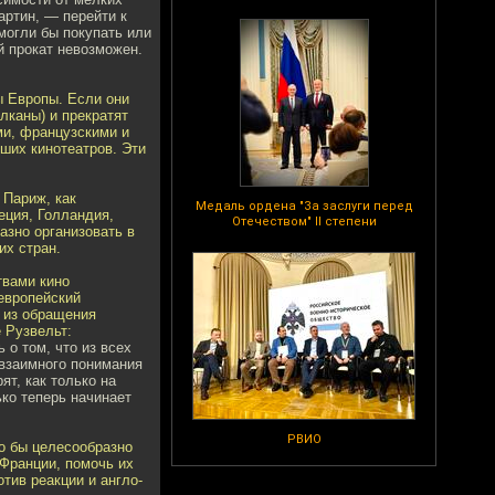
артин, — перейти к
могли бы покупать или
й прокат невозможен.
ы Европы. Если они
лканы) и прекратят
ми, французскими и
ших кинотеатров. Эти
 Париж, как
Медаль ордена "За заслуги перед
еция, Голландия,
Отечеством" II степени
азно организовать в
их стран.
твами кино
европейский
а из обращения
 Рузвельт:
о том, что из всех
 взаимного понимания
т, как только на
ко теперь начинает
РВИО
о бы целесообразно
 Франции, помочь их
тив реакции и англо-