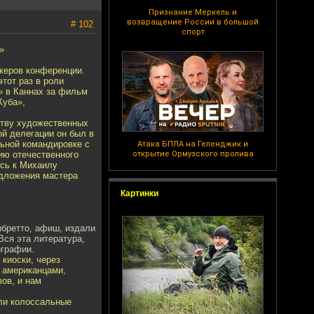
Признание Меркель и
возвращение России в большой
# 102
спорт
»
керов конференции.
этот раз в роли
» в Каннах за фильм
Куба»,
ству художественных
ой делегации он был в
ьной командировке с
Атака БПЛА на Геленджик и
ию отечественного
открытие Ормузского пролива
ись к Михаилу
едложения мастера
Картинки
бретто, афиш, издали
Вся эта литература,
ографии.
 киоски, через
 американцами,
ов, и нам
ли колоссальные