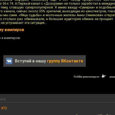
36 к 74. А Первый канал с «Дозорами» не только заработал в междуна
тему, ставшую суперпопулярной. Я имею ввиду «Сумерки» и подобны
о канала, сейчас около 35% зрителей, выходящих из кинотеатров, гово
ты мы сами. «Яйца судьбы» и молочные железы Анны Семенович отвра
их столько раз обманывали, а большая аудитория обмана не прощает.
 не устраивает эта ситуация…
му вампиров
о и вампиров.
Вступай в нашу
группу ВКонтакте
Goblin рекомендует
зака
14:11
,
#73