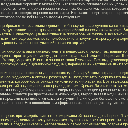
и владельцев хороших кинотеатров, как известно, определяющих успех к
 проката, то есть к организации смешанных больших компаний, которые 
столичных городах хорошие кинотеатры. Без такого рода театров широки
отеатров после войны было делом нетрудным.
цы бросают колоссальные деньги, чтобы скупить все лучшие кинотеатр
то будут полностью контролировать европейский кинорынок (исключая Ба
 картин. Существующие политические противоречия между американски
 дают нам еще возможность приобрести или получить в аренду ряд хоро
ть решены за счет поступлений от наших картин.
ия кинопропаганды сосредоточить в решающих странах. Так, например,
деляет прокатную политику для таких стран, как Бельгия, Норвегия, Шв
, Алжир, Марокко, Египет и западная зона Германии. Поэтому целесообр
прокатную базу с дубляжной студией, переводящей картины на языки эт
ния вопроса о пропаганде советских идей в зарубежных странах средс
ую необходимость в связи с развернутым наступлением американцев на 
плением, которое носит отнюдь не коммерческий характер. Вот выдержк
редприятий, подписанного ее председателем, Эриком Джонстоном, к г-же
пыта последней мировой войны теперь получила общее признание мысль 
етенных средств распространения новых идей, информации и улучшения
 народами кино является самым могучим. На кино уже больше не смотря
 развлечения. Его способность информировать, просвещать и учить толь
 в целях противодействия англо-американской пропаганде в Европе был
осьбу ряда левых и коммунистических групп творческих киноработников
лиям в создании картин, направленных своим политическим острием про