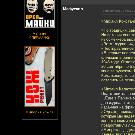
Мафусаил
отправлено 28.06.11 
>Михаил Констант
>По традиции, за
Магазин
Но история советс
ОПЕРМАЙКИ
ньюсмейкера выст
«Летят журавли»,
«Неотправленное 
>В первые послев
фильмов в ранге 
1946 году. Отчет
20 сентября по 5 
кино за рубежом.
Калатозову, то с
остались не осущ
>Михаил Калатозо
Подготовительная
…Еще в Париже мы
два журнала, хор
изданная на фран
>Однако, приехав 
Империя ножей
которые мы надея
заплатившими за 
предоставили лиш
>Американцы дела
деньги, ибо вся 