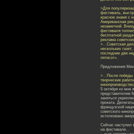
>Для популяризац
фестиваль, выстр
красное знамя с 
Американская рек
незаметной. Вниз
фестиваля толпил
бесплатной раздач
реклама советски
>…Советская деле
нескольких газет
последние две не
пятисот».
Предложения Миха
>…После победы с
творческие работ
кинопроизводство
5 октября ко мне
представителем 
заняться укрепле
проката. Делегат
французской наци
советского киноп
истолковано амер
Сейчас наступил в
на фестивале…
…и от системы пас