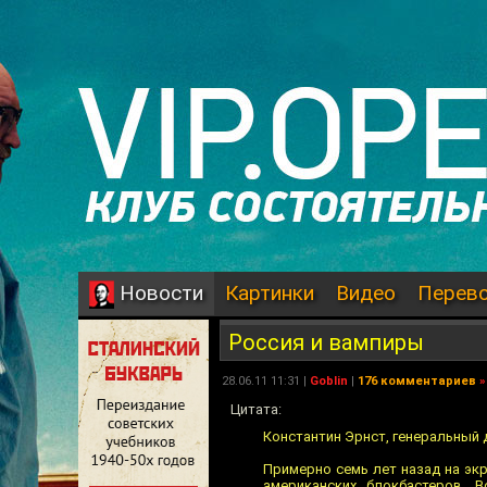
Картинки
Видео
Перев
Новости
Россия и вампиры
28.06.11 11:31 |
Goblin
|
176 комментариев
»
Цитата:
Константин Эрнст, генеральный 
Примерно семь лет назад на эк
американских блокбастеров. 