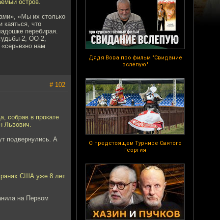
аемый остров.
ами», «Мы их столько
 каяться, что
ладошке перебирая.
судьбы-2, ОО-2,
и «серьезно нам
Дядя Вова про фильм "Свидание
вслепую"
# 102
, собрав в прокате
н Львович.
ут подвернулись. А
О предстоящем Турнире Святого
Георгия
экранах США уже 8 лет
ганила на Первом