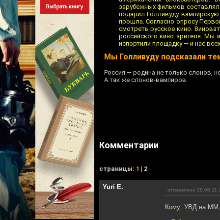
зарубежных фильмов составляло 
подарил Голливуду вампирскую 
прошла. Согласно опросу Первог
смотреть русское кино. Винова
российского кино зрителя. Мы 
испортили площадку — и нас всех
Мы Голливуду подсказали те
Россия — родина не только слонов, н
А так же слонов-вампиров.
Комментарии
cтраницы:
1
| 2
Yuri E.
отправлено 28.06.11 
Кому: УВД на ММ