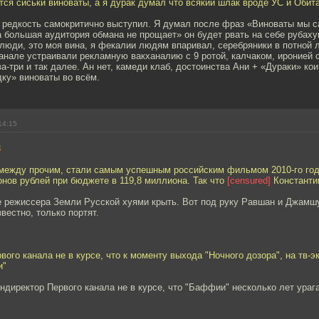
тся сиськи виноваты, а я дурак думал что всякий шлак вроде УС и Обит
 редкость самокритично выступил. Я думал после фраз «Виноваты мы с
 большая аудитория обмана не прощает» он будет рвать на себе рубахуи
 люди, это моя вина, я фекалии людям впаривал, серебряники в потной 
анале устраивали рекламную вакханалию с 9 ротой, калчаком, иронией 
-три и так далее. Ан нет, камеди клаб, достоинства Ани + «Дураки» ко
ку» виноваты во всём.
14:15
8
 между прочим, стали самым успешным российским фильмом 2010-го года
нов рублей при бюджете в 119,8 миллиона. Так что
[censured]
Константи
е режиссера Земли Русской хуями крыть. Вот под руку Равшан и Джамш
звестно, только портят.
вого канала не в курсе, что к моменту выхода "Ночного дозора", на тв-
и"
ендиректор Первого канала не в курсе, что "Баффии" несколько лет ура