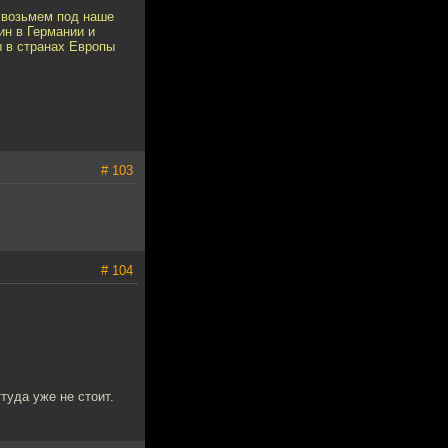
 возьмем под наше
ин в Германии и
ы в странах Европы
# 103
# 104
туда уже не стоит.