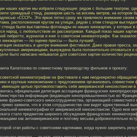
ии наших картин мы избрали следующее: рядом с большим театром, гд
оили громадный стенд, размером шесть на восемь метров, на котором б
надписью «СССР». Это яркое пятно сразу же привлекло внимание своим
лама, расположенная кругом на улицах, рядом с этим стендом выгляде
у стенда были выставлены фотокадры из наших кинокартин, у которых в
ся народ, с любопытством их рассматривая. Каждый показ наших карти
ей либретто, журналов и книг о советском кинематографе. Как оказалос
х кинокартин — по оценке прессы — была лучшей…
гация оказалась в центре внимания фестиваля. Даже правая пресса, з
, купленных американцами, вынуждена была положительно отозваться о с
дели было написано небывалое для советских картин количество реценз
ила Калатозова по совместному производству фильмов и прокату:
оветской кинематографии на фестивале к нам неоднократно обращали
ники и крупные кинокомпании с предложением организовать совместное 
, имеющее целью противопоставить себя американской киноэкспансии в 
 явилась официальная делегация ассоциации французских кинопродюсеро
Министерства информации (ведающее кинопромышленностью во Франции
нием франко-советского киносотрудничества, организацией совместного 
ы прямо заявили, что в этом сотрудничестве они видят единственный вы
ональной кинематографии от американской киноэкспансии. Одно мое ин
роката стало предметом широкого обсуждения французских кинематогра
иканцами как антиамериканское и поэтому весьма доброжелательно вст
торой этап работы с советскими картинами, когда нужно закрепить резу
сивного проката — то есть когда прокат наших картин находится в зави