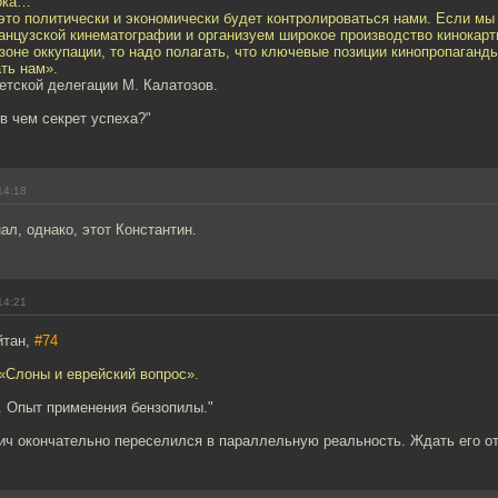
ока…
то политически и экономически будет контролироваться нами. Если мы
анцузской кинематографии и организуем широкое производство кинокарт
зоне оккупации, то надо полагать, что ключевые позиции кинопропаганд
ть нам».
етской делегации М. Калатозов.
в чем секрет успеха?"
14:18
л, однако, этот Константин.
14:21
йтан,
#74
«Слоны и еврейский вопрос».
. Опыт применения бензопилы."
ич окончательно переселился в параллельную реальность. Ждать его от