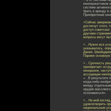
кинопрокатчиков 
системе активного
брать в аренду в 
Приобретение кин
>Сейчас американ
достигнут этого, 
доступ советских
другими странами
вопросы могут бы
>…Нужно все усил
указывалось, опре
Дания, Швейцария
Париже основную 
>…Срочность реше
приобретает остр
кинорынок, насту
ассоциации киноп
«…В результате о
когда-либо изобр
между отдельными
орудие массового
осознаваться».
>…На мой взгляд,
удовлетворить пр
национальным уси