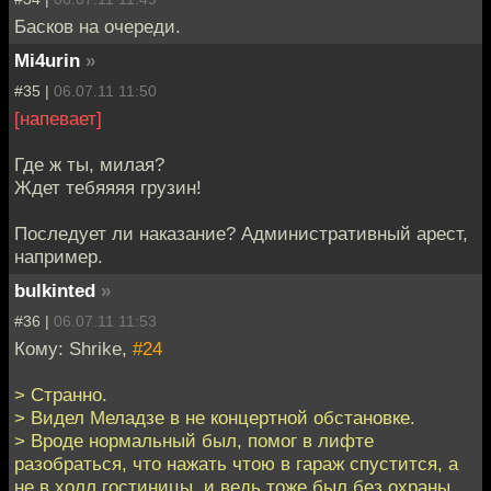
Басков на очереди.
Mi4urin
»
#35 |
06.07.11 11:50
[напевает]
Где ж ты, милая?
Ждет тебяяяя грузин!
Последует ли наказание? Административный арест,
например.
bulkinted
»
#36 |
06.07.11 11:53
Кому: Shrike,
#24
> Странно.
> Видел Меладзе в не концертной обстановке.
> Вроде нормальный был, помог в лифте
разобраться, что нажать чтою в гараж спустится, а
не в холл гостиницы. и ведь тоже был без охраны