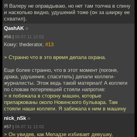
Я Валеру не оправдываю, но нет там толчка в спину
и насколько видно, удушений тоже (он за шкирку ее
схватил).
QashAK
»
#56 |
06.07.11 12:02
Кому: thederator,
#13
> Странно что в это время делала охрана.
Еще более странно, что в этот момент (погоня,
драка, удушение, спаситель) делали коллеги-
журналисты. Этож ведь такой материал! А коллеги
по словам потерпевшей стояли напротив:
> я побежала в сторону машин, которые
припаркованы около Новинского бульвара. Там
стояли наши коллеги. Я забежала к ним в машину
nick_nSk
»
#57 |
06.07.11 12:02
> Он увидев, как Меладзе избивает девушку,