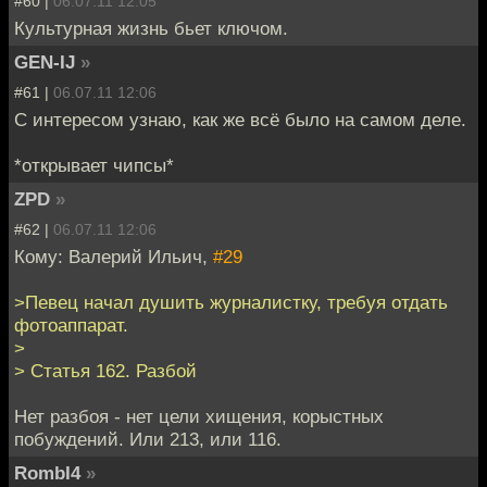
#60 |
06.07.11 12:05
Культурная жизнь бьет ключом.
GEN-IJ
»
#61 |
06.07.11 12:06
С интересом узнаю, как же всё было на самом деле.
*открывает чипсы*
ZPD
»
#62 |
06.07.11 12:06
Кому: Валерий Ильич,
#29
>Певец начал душить журналистку, требуя отдать
фотоаппарат.
>
> Статья 162. Разбой
Нет разбоя - нет цели хищения, корыстных
побуждений. Или 213, или 116.
RombI4
»