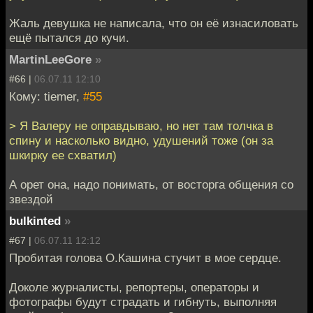
Жаль девушка не написала, что он её изнасиловать
ещё пытался до кучи.
MartinLeeGore
»
#66 |
06.07.11 12:10
Кому: tiemer,
#55
> Я Валеру не оправдываю, но нет там толчка в
спину и насколько видно, удушений тоже (он за
шкирку ее схватил)
А орет она, надо понимать, от восторга общения со
звездой
bulkinted
»
#67 |
06.07.11 12:12
Пробитая голова О.Кашина стучит в мое сердце.
Доколе журналисты, репортеры, операторы и
фотографы будут страдать и гибнуть, выполняя