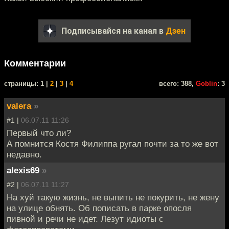
Подписывайся на канал в
Дзен
Комментарии
cтраницы: 1 |
2
|
3
|
4
всего: 388,
Goblin
: 3
valera
»
#1 |
06.07.11 11:26
Первый что ли?
А помнится Костя Филиппа ругал почти за то же вот
недавно.
alexis69
»
#2 |
06.07.11 11:27
На хуй такую жизнь, не выпить не покурить, не жену
на улице обнять. Об пописать в парке опосля
пивной и речи не идет. Лезут идиоты с