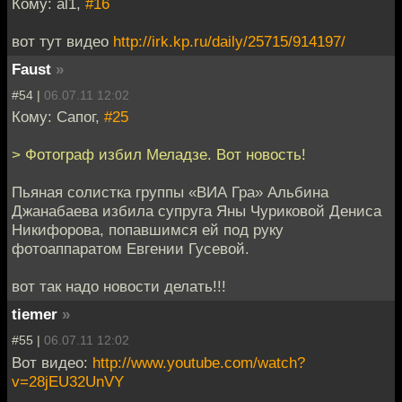
Кому: al1,
#16
вот тут видео
http://irk.kp.ru/daily/25715/914197/
Faust
»
#54 |
06.07.11 12:02
Кому: Сапог,
#25
> Фотограф избил Меладзе. Вот новость!
Пьяная солистка группы «ВИА Гра» Альбина
Джанабаева избила супруга Яны Чуриковой Дениса
Никифорова, попавшимся ей под руку
фотоаппаратом Евгении Гусевой.
вот так надо новости делать!!!
tiemer
»
#55 |
06.07.11 12:02
Вот видео:
http://www.youtube.com/watch?
v=28jEU32UnVY