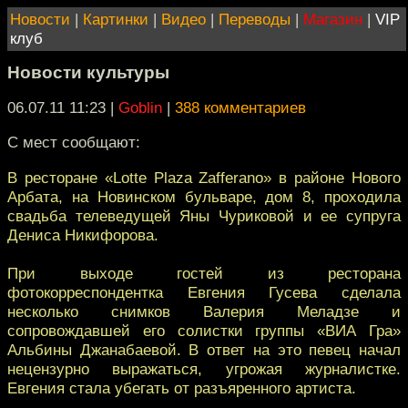
Новости
|
Картинки
|
Видео
|
Переводы
|
Магазин
|
VIP
клуб
Новости культуры
06.07.11 11:23
|
Goblin
|
388 комментариев
С мест сообщают:
В ресторане «Lotte Plaza Zafferano» в районе Нового
Арбата, на Новинском бульваре, дом 8, проходила
свадьба телеведущей Яны Чуриковой и ее супруга
Дениса Никифорова.
При выходе гостей из ресторана
фотокорреспондентка Евгения Гусева сделала
несколько снимков Валерия Меладзе и
сопровождавшей его солистки группы «ВИА Гра»
Альбины Джанабаевой. В ответ на это певец начал
нецензурно выражаться, угрожая журналистке.
Евгения стала убегать от разъяренного артиста.