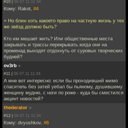
#10 |
06.07.11 11:34
Кому: Rakot,
#4
> Но блин хоть какоето право на частную жизнь у тех
же звёзд должно быть?
Кто им мешает жить? Или общественные места
закрывать и трассы перекрывать когда они на
променад выходят отдохнуть от суровых творческих
будней?
ov3rb
»
#11 |
06.07.11 11:34
А мне вот интересно: если бы проходивший мимо
спаситель без затей уебал бы пьяному, душившему
женщину мудню, с ноги по роже - куда бы сместился
акцент новостей?
thederator
»
#12 |
06.07.11 11:34
Кому: dvyushkov,
#6