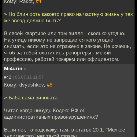
Кому: Rakot,
#4
> Но блин хоть какоето право на частную жизнь у тех
же звёзд должно быть?
В своей квартире или там вилле - сколько угодно.
На улице никому не запрещается кого угодно
снимать, если это не отражено в законе. Не хочешь,
чтоб за тобой охотились репортёры - меняй
профессию, работай токарем или официантом.
Mi4urin
»
#42 |
06.07.11 11:57
Кому: dvyushkov,
#6
> Баба сама виновата.
Читал когда-нибудь Кодекс РФ об
административных правонарушениях?
Если нет, то подскажу, там, в статье 20.1. "Мелкое
хулиганство" нет такой фразы.