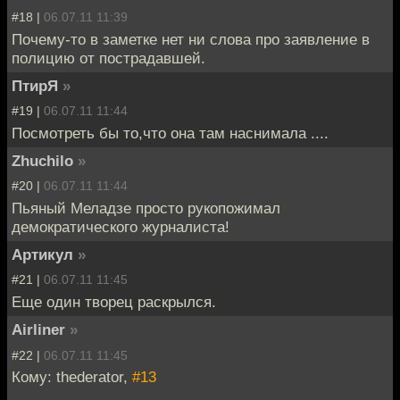
#18 |
06.07.11 11:39
Почему-то в заметке нет ни слова про заявление в
полицию от пострадавшей.
ПтирЯ
»
#19 |
06.07.11 11:44
Посмотреть бы то,что она там наснимала ....
Zhuchilo
»
#20 |
06.07.11 11:44
Пьяный Меладзе просто рукопожимал
демократического журналиста!
Артикул
»
#21 |
06.07.11 11:45
Еще один творец раскрылся.
Airliner
»
#22 |
06.07.11 11:45
Кому: thederator,
#13