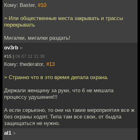
Кому: Baster,
#10
> Или общественные места закрывать и трассы
перекрывать
Мигалки, мигалки раздать!
ov3rb
»
#15 |
06.07.11 11:38
Кому: thederator,
#13
> Странно что в это время делала охрана.
Держали женщину за руки, что б не мешала
процессу удушения!!!
А если серьезно, то они на такие мероприятия все ж
без охраны ходят. Типа там все свои, от быдла
защищаться не нужно.
al1
»