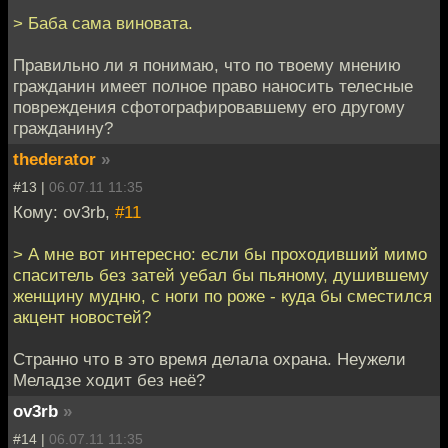
> Баба сама виновата.
Правильно ли я понимаю, что по твоему мнению
гражданин имеет полное право наносить телесные
повреждения сфотографировавшему его другому
гражданину?
thederator
»
#13 |
06.07.11 11:35
Кому: ov3rb,
#11
> А мне вот интересно: если бы проходивший мимо
спаситель без затей уебал бы пьяному, душившему
женщину мудню, с ноги по роже - куда бы сместился
акцент новостей?
Странно что в это время делала охрана. Неужели
Меладзе ходит без неё?
ov3rb
»
#14 |
06.07.11 11:35