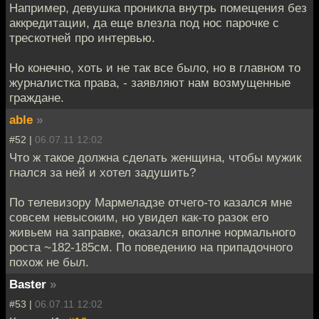
Например, девушка проникла внутрь помещения без
аккредитации, да еще влезла под нос парочке с
трескотней про интервью.
Но конечно, хоть и не так все было, но в главном то
журналистка права, - заявляют нам возмущенные
граждане.
able
»
#52 |
06.07.11 12:02
Что ж такое должна сделать женщина, чтобы мужик
гнался за ней и хотел задушить?
По телевизору Мармеладзе отчего-то казался мне
совсем невысоким, но увидел как-то разок его
живьем на заправке, оказался вполне нормального
роста ~182-185см. По поведению на припадочного
похож не был.
Baster
»
#53 |
06.07.11 12:02