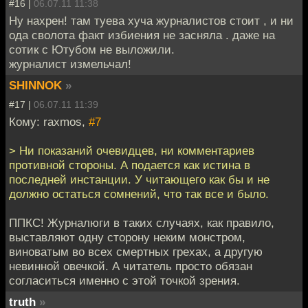
#16 |
06.07.11 11:38
Ну нахрен! там туева хуча журналистов стоит , и ни
ода сволота факт избиения не засняла . даже на
сотик с Ютубом не выложили.
журналист измельчал!
SHINNOK
»
#17 |
06.07.11 11:39
Кому: raxmos,
#7
> Ни показаний очевидцев, ни комментариев
противной стороны. А подается как истина в
последней инстанции. У читающего как бы и не
должно остаться сомнений, что так все и было.
ППКС! Журналюги в таких случаях, как правило,
выставляют одну сторону неким монстром,
виноватым во всех смертных грехах, а другую
невинной овечкой. А читатель просто обязан
согласиться именно с этой точкой зрения.
truth
»