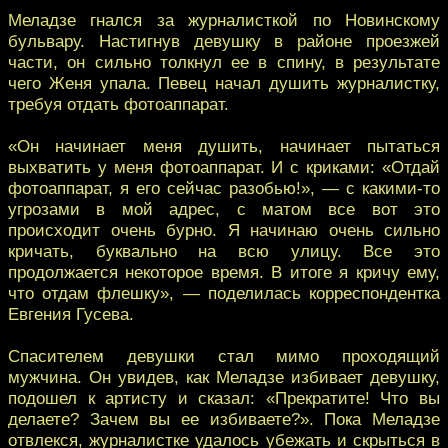
Меладзе гнался за журналисткой по Новинскому
бульвару. Настигнув девушку в районе проезжей
части, он сильно толкнул ее в спину, в результате
чего Женя упала. Певец начал душить журналистку,
требуя отдать фотоаппарат.
«Он начинает меня душить, начинает пытаться
выхватить у меня фотоаппарат. И с криками: «Отдай
фотоаппарат, я его сейчас разобью!», — с какими-то
угрозами в мой адрес, с матом все вот это
происходит очень бурно. Я начинаю очень сильно
кричать, буквально на всю улицу. Все это
продолжается некоторое время. В итоге я кричу ему,
что отдам флешку», — поделилась корреспондентка
Евгения Гусева.
Спасителем девушки стал мимо проходящий
мужчина. Он увидев, как Меладзе избивает девушку,
подошел к артисту и сказал: «Прекратите! Что вы
делаете? Зачем вы ее избиваете?». Пока Меладзе
отвлекся, журналистке удалось убежать и скрыться в