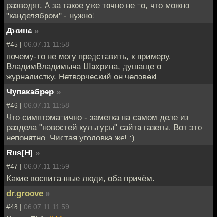
разводят. А за такое уже точно не то, что можно
"канделябром" - нужно!
Джина
»
#45 |
06.07.11 11:58
почему-то не могу представить, к примеру,
ВладимВладимыча Шахрина, душащего
журналистку. Нетворческий он человек!
Чупакабрер
»
#46 |
06.07.11 11:58
Что симптоматично - заметка на самом деле из
раздела "новостей культуры" сайта газеты. Вот это
непонятно. Чистая уголовка же! :)
Rus[H]
»
#47 |
06.07.11 11:59
Какие воспитанные люди, оба причём.
dr.groove
»
#48 |
06.07.11 11:59