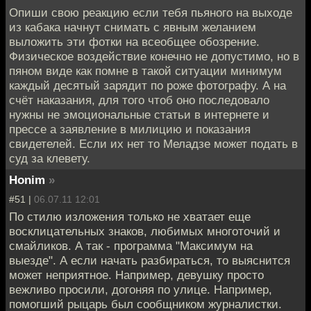
Опиши свою реакцию если тебя пьяного на выходе
из кабака начнут снимать с явным желанием
выложить эти фотки на всеобщее обозрение.
Физическое воздействие конечно не допустимо, но в
пяном виде как помне в такой ситуации минимум
каждый десятый зарядит по роже фотографу. А на
счёт наказания, для того чтоб оно последовало
нужны не эмоциональные статьи в интернете и
прессе а заявление в милицию и показания
свидетелей. Если их нет то Меладзе может подать в
суд за клевету.
Honim
»
#51 |
06.07.11 12:01
По стилю изложения только не хватает еще
восклицательных знаков, любимых многоточий и
смайликов. А так - программа "Максимум на
выезде". А если начать разбираться, то выяснится
может неприятное. Например, девушку просто
вежливо просили, догоняя по улице. Например,
помогший рыцарь был сообщником журналистки.