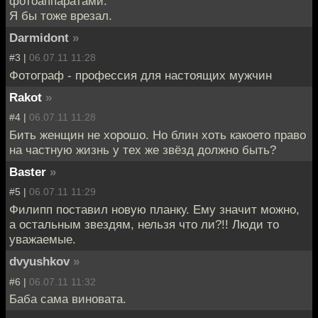
фотоаппаратами.
Я бы тоже врезал.
Darmidont
»
#3 |
06.07.11 11:28
Фотограф - профессия для настоящих мужчин
Rakot
»
#4 |
06.07.11 11:28
Бить женщин не хорошо. Но блин хоть какоето право
на частную жизнь у тех же звёзд должно быть?
Baster
»
#5 |
06.07.11 11:29
Филипп поставил новую планку. Ему значит можно,
а остальным звездям, нельзя что ли?!! Люди то
уважаемые.
dvyushkov
»
#6 |
06.07.11 11:32
Баба сама виновата.