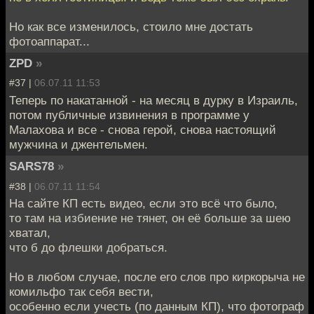
Но как все изменилось, стоило мне достать
фотоаппарат...
ZPD
»
#37 |
06.07.11 11:53
Теперь по накатанной - на месяц в дурку в Израиль,
потом публичные извинения в программе у
Малахова и все - снова герой, снова настоящий
мужчина и джентельмен.
SARS78
»
#38 |
06.07.11 11:54
На сайте КП есть видео, если это всё что было,
то там на избиение не тянет, он её больше за шею
хватал,
что б до флешки добраться.
Но в любом случае, после его слов про киркорыча не
комильфо так себя вести,
особенно если учесть (по данным КП), что фотограф