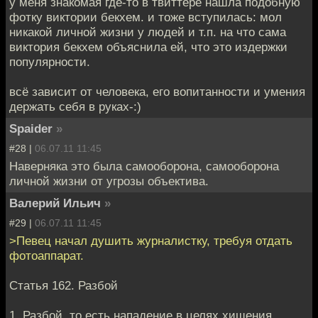
у меня знакомая где-то в твиттере нашла подобную
фотку виктории бекхем. и тоже вступилась: мол
никакой личной жизни у людей и т.п. на что сама
виктория бекхем объяснила ей, что это издержки
популярности.
всё зависит от человека, его вопитанности и умения
держать себя в руках-:)
Spaider
»
#28 |
06.07.11 11:45
Наверняка это была самооборона, самооборона
личной жизни от угрозы объектива.
Валерий Ильич
»
#29 |
06.07.11 11:45
>Певец начал душить журналистку, требуя отдать
фотоаппарат.
Статья 162. Разбой
1. Разбой, то есть нападение в целях хищения