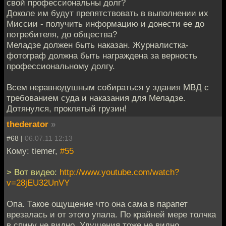
свой профессиональны долг?
Доколе им будут препятствовать в выполнении их
Миссии - получить информацию и донести ее до
потребителя, до общества?
Меладзе должен быть наказан. Журналистка-
фотограф должна быть награждена за верность
профессиональному долгу.
Всем неравнодушным собираться у здания МВД с
требованием суда и наказания для Меладзе.
Дотянулся, проклятый грузин!
thederator
»
#68 |
06.07.11 12:13
Кому: tiemer,
#55
> Вот видео:
http://www.youtube.com/watch?
v=28jEU32UnVY
Опа. Такое ощущение что она сама в парапет
врезалась и от этого упала. По крайней мере толчка
в спину не видно. Удушения тоже не видно.