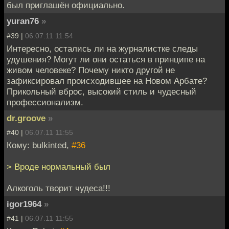
был приглашён официально.
yuran76
»
#39 |
06.07.11 11:54
Интересно, остались ли на журналистке следы
удушения? Могут ли они остаться в принципе на
живом человеке? Почему никто другой не
зафиксировал происходившее на Новом Арбате?
Прикольный вброс, высокий стиль и чудесный
профессионализм.
dr.groove
»
#40 |
06.07.11 11:55
Кому: bulkinted,
#36
> Вроде нормальный был
Алкоголь творит чудеса!!!
igor1964
»
#41 |
06.07.11 11:55