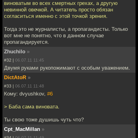
виноватым во всех смертных грехах, а другую
невинной овечкой. А читатель просто обязан
согласиться именно с этой точкой зрения.
Тогда это не журналисты, а пропагандисты. Только
вот мне не понятно, что в данном случае
пропагандируется.
Zhuchilo
»
#32 |
06.07.11 11:45
Двумя руками рукопожимают с особым уважением.
DictAtoR
»
#33 |
06.07.11 11:48
Кому: dvyushkov,
#6
> Баба сама виновата.
Ты свою тоже душишь чуть что?
Cpt_MacMillan
»
#34 |
06.07.11 11:49