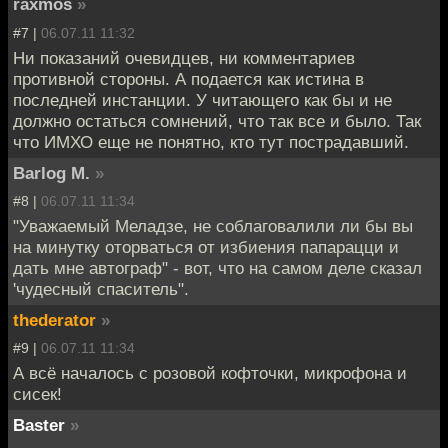
raxmos
»
#7 |
06.07.11 11:32
Ни показаний очевидцев, ни комментариев
противной стороны. А подается как истина в
последней инстанции. У читающего как бы и не
должно остаться сомнений, что так все и было. Так
что ИМХО еще не понятно, кто тут пострадавший.
Barlog M.
»
#8 |
06.07.11 11:34
"Уважаемый Меладзе, не соблаговалили ли бы вы
на минутку оторваться от избиения папарацци и
дать мне автограф" - вот, что на самом деле сказал
'чудесный спаситель".
thederator
»
#9 |
06.07.11 11:34
А всё началось с розовой кофточки, микрофона и
сисек!
Baster
»