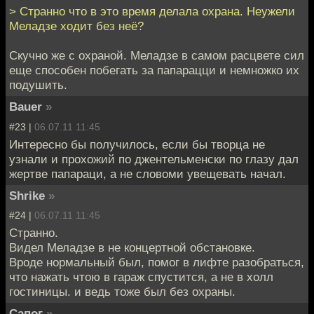
> Странно что в это время делала охрана. Неужели
Меладзе ходит без неё?
Скучно же с охраной. Меладзе в самом расцвете сил
еще способен побегать за папарацци и немножко их
подушить.
Bauer
»
#23 |
06.07.11 11:45
Интересно бы получилось, если бы творца не
узнали и прохожий по джентельменски по глазу дал
жертве папараци, а не словоми увещевать начал.
Shrike
»
#24 |
06.07.11 11:45
Странно.
Видел Меладзе в не концертной обстановке.
Вроде нормальный был, помог в лифте разобраться,
что нажать чтою в гараж спустится, а не в холл
гостиницы. и ведь тоже был без охраны.
Сапог
»