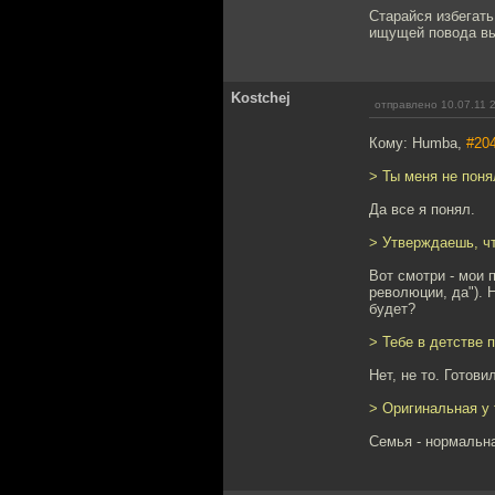
Старайся избегать
ищущей повода вы
Kostchej
отправлено 10.07.11 
Кому: Humba,
#20
> Ты меня не поня
Да все я понял.
> Утверждаешь, чт
Вот смотри - мои 
революции, да"). 
будет?
> Тебе в детстве 
Нет, не то. Готови
> Оригинальная у 
Семья - нормальна