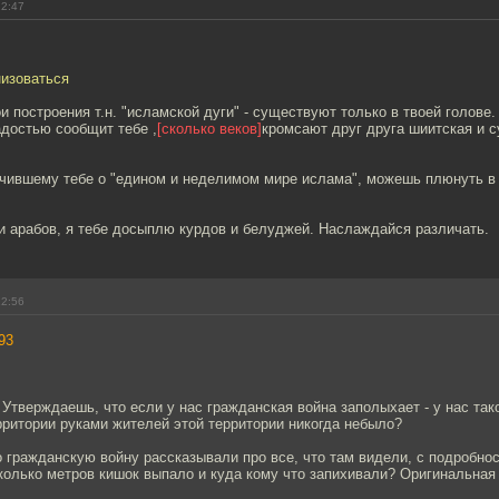
22:47
низоваться
ои построения т.н. "исламской дуги" - существуют только в твоей голове.
адостью сообщит тебе ,
[сколько веков]
кромсают друг друга шиитская и с
ечившему тебе о "едином и неделимом мире ислама", можешь плюнуть в 
и арабов, я тебе досыплю курдов и белуджей. Наслаждайся различать.
22:56
93
 Утверждаешь, что если у нас гражданская война заполыхает - у нас тако
рритории руками жителей этой территории никогда небыло?
о гражданскую войну рассказывали про все, что там видели, с подробно
сколько метров кишок выпало и куда кому что запихивали? Оригинальная 