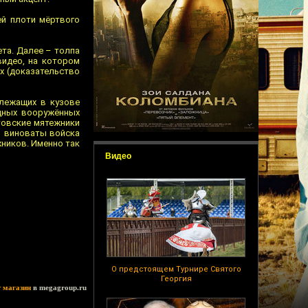
ей плоти мёртвого
та. Далее – толпа
видео, на котором
х (доказательство
лежащих в кузове
дных вооружённых
товские мятежники
м виноваты войска
жников. Именно так
Видео
О предстоящем Турнире Святого
Георгия
т магазин
в megagroup.ru