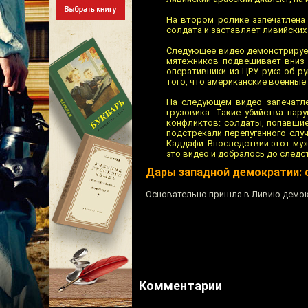
На втором ролике запечатлена 
солдата и заставляет ливийских 
Следующее видео демонстрирует
мятежников подвешивает вниз г
оперативники из ЦРУ рука об р
того, что американские военные
На следующем видео запечатле
грузовика. Такие убийства на
конфликтов: солдаты, попавшие
подстрекали перепуганного слу
Каддафи. Впоследствии этот муж
это видео и добралось до следс
Дары западной демократии: о
Основательно пришла в Ливию демок
Комментарии