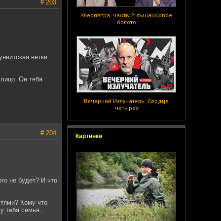
# 203
Клеопатра, часть 2: финансовое
болото
уннитская ветки
лицо. Он тебя
Вечерний Излучатель: Сердца
четырех
# 204
Картинки
го не будет? И что
стями? Кому что
у тебя семья...