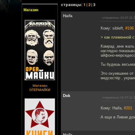
cтраницы:
1
|
2
| 3
Магазин
Haifa
отправлено 10.07.11 
Кому: sibleft,
#196
> как племенной с
Камрад ,мне жаль 
наглядно показыва
айфоно-мерседесов
Ты будешь весьма 
Это охуевшеее от 
медсестёр , укра
Магазин
ОПЕРМАЙКИ
Dok
отправлено 10.07.11 
Кому: Haifa,
#201
А еще в Ливии дох
Haifa