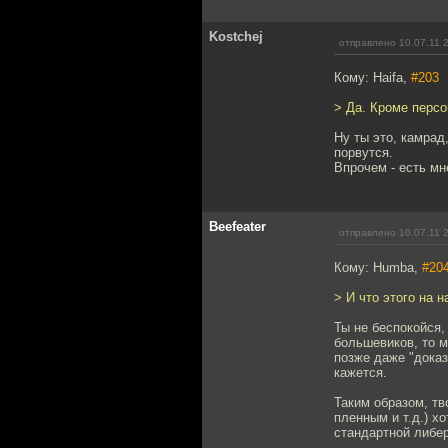
Kostchej
отправлено 10.07.11 
Кому: Haifa,
#203
> Да. Кроме персо
Ну ты это, камрад
порвутся.
Впрочем - есть мн
Beefeater
отправлено 10.07.11 
Кому: Humba,
#20
> И что этого на 
Ты не беспокойся,
большевиков, то 
позже даже "доказ
кажется.
Таким образом, тв
пленным и т.д.) х
стандартной либер