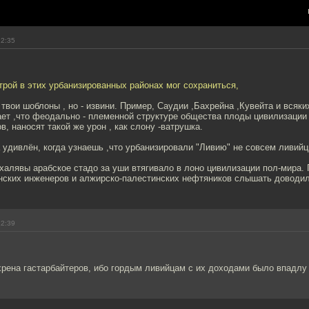
22:35
трой в этих урбанизированных районах мог сохраниться,
твои шоблоны , но - извини. Пример, Саудии ,Бахрейна ,Кувейта и всяк
ет ,что феодально - племенной структуре общества плоды цивилизации
, наносят такой же урон , как слону -ватрушка.
удивлён, когда узнаешь ,что урбанизировали "Ливию" не совсем ливийц
халявы арабское стадо за уши втягивало в лоно цивилизации пол-мира. 
инских инженеров и алжирско-палестинских нефтяников слышать доводи
22:39
рена гастарбайтеров, ибо гордым ливийцам с их доходами было впадлу 