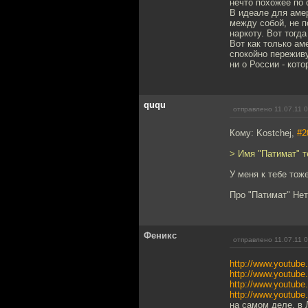
нечто похожее по 
В идеале для аме
между собой, не 
наркоту. Вот тогд
Вот как только ам
спокойно переживу
ни о России - кото
ququ
отправлено 11.07.11 
Кому: Kostchej,
#2
> Имя "Патимат" т
У меня к тебе тож
Про "Патимат" Нет
Феникс
отправлено 11.07.11 
http://www.youtu
http://www.youtub
http://www.youtub
http://www.youtub
на самом деле, в 