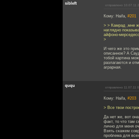
sibleft
отправлено 10.07.11 
Кому: Haifa,
#201
> > Камрад ,мне ж
наглядно показыва
айфоно-мерседесов
>
И чего же это при
описанное? А Сау
тобой картина мож
разлагаются и отм
аграрная.
ququ
отправлено 11.07.11 
Кому: Haifa,
#203
> Все твои постро
Да нет же, вот он
факт, то что там 
лично для меня оч
Взять скажем сов
проблема для всех