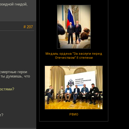
роидной гнидой,
# 207
Медаль ордена "За заслуги перед
Отечеством" II степени
ссмертные герои
у ты думаешь, что
ностями?
РВИО
т?