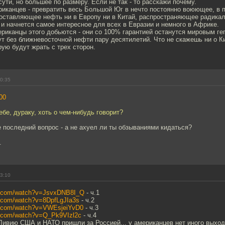
сути, но большее по размеру. Если не так - то расскажи почему.
риканцев - превратить весь Большой Юг в нечто постоянно воюющее, в 
поставляющее нефть ни в Европу ни в Китай, распространяющее радика
а и начнется самое интересное для всех в Евразии и немного в Африке.
ериканцы этого добьются - они со 100% гарантией останутся мировым гег
т без ближневосточной нефти пару десятилетий. Что не скажешь ни о Ки
рую будут жрать с трех сторон.
00:35
00
ебе, дураку, хоть о чем-нибудь говорит?
е последний вопрос - а не ахуел ли ты обзываниями кидаться?
.
03:10
be.com/watch?v=JsvxDNB8I_Q
- ч.1
e.com/watch?v=8DpfLgJIa3s
- ч.2
e.com/watch?v=VWEsjeiYvD0
- ч.3
e.com/watch?v=Q_Pk9VIzl2c
- ч.4
Ливию США и НАТО пришли за Россией... у американцев нет иного выхода