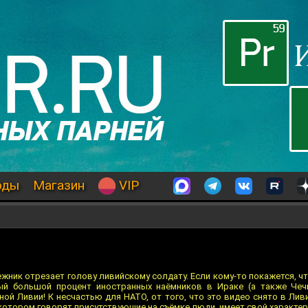
оды
Магазин
VIP
жник отрезает голову ливийскому солдату. Если кому-то покажется, ч
мый большой процент иностранных наёмников в Ираке (а также Чеч
й Ливии! К несчастью для НАТО, от того, что это видео снято в Ливи
 котором говорят присутствующие на съёмке люди, имеет свой характер