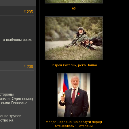
65
# 205
.
А то шаблоны резко
Остров Сахалин, река Найба
# 206
 стороны
анили. Один немец
 была Геббельс,
вание трупов
ьство на
Медаль ордена "За заслуги перед
Отечеством" II степени