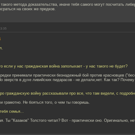
 такого метода доказательства, иначе тебя самого могут посчитать либе
сраться на своих же предков.
23:35
4
л.
о если у нас гражданская война заполыхает - у нас такого не будет?
предки принимали практически безнадежный бой против красновцев ("бе
Но зверств в духе ливийских пидарасов - не делали,нет. Как так? Почем
про гражданскую войну рассказывали про все, что там видели, с подроб
ли грамотно. Не бояться того, о чем ты говоришь.
тебя семья...
я. Ты "Казаков" Толстого читал? Вот - практически оно. Оригинально, не