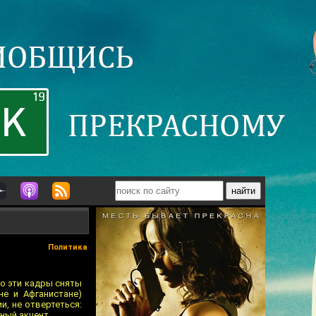
Политика
то эти кадры сняты
не и Афганистане)
и, не отвертеться:
ный акцент.