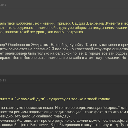
23:43
аль твои шоблоны , но - извини. Пример, Саудии ,Бахрейна ,Кувейта и в
ет ,что феодально - племенной структуре общества плоды цивилизации
, наносят такой же урон , как слону -ватрушка.
мер? Особенно по Эмиратам, Бахрейну, Кувейту. Там есть племена и про
диты опираются на племена? Я вел речь о классовой структуре обществ
ет реализована быть только на сельской почве. В городе все эти родов
ирают. Вон в Йемене есть племена и они себя в этом году показали. Но 
00:33
ения т.н. "исламской дуги" - существуют только в твоей голове.
а на карте уже несколько веков. И то что ее радикализация "созрела" дл
сносятся режимы подавляющие редикализацию - тоже факт, а то что там н
евидно, это дело ближайшего года-двух.
ременный Афганистан - про его регулярную армию можно пофилософство
 соседей - факт. Без армии, без объединения в какую-то силу и т.д. Тут