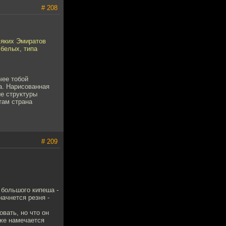
# 208
сяких Эмиратов
 белых, типа
чее тобой
а. Нарисованная
ые структуры
там страна
# 209
я большого кипеша -
ачнется резня -
вать, но что он
 же намечается