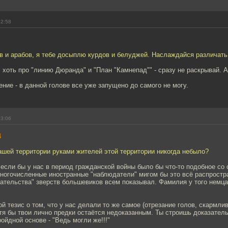
22:58
в и арабов, я тебе досыплю курдов и белуджей. Наслаждайся различать
, хоть про "линию Дюранда" и "План "Камнепад"" - сразу не раскрывай. 
ение - в данной голове все уже запущено до самого не могу.
23:06
4
нашей территории руками жителей этой территории никогда небыло?
 если бы у нас в период гражданской войны было бы что-то подобное со
многочисленные иностранные "наблюдатели" мигом бы это всё распростр
ательства" зверств большевиков всем показывал. Фамилия у того немца
ой тезис о том, что у нас делали то же самое (отрезание голов, скармли
отя бы твои лично предки остаётся недоказанным. Ты строишь доказател
ойдной основе - "Ведь могли же!!!"