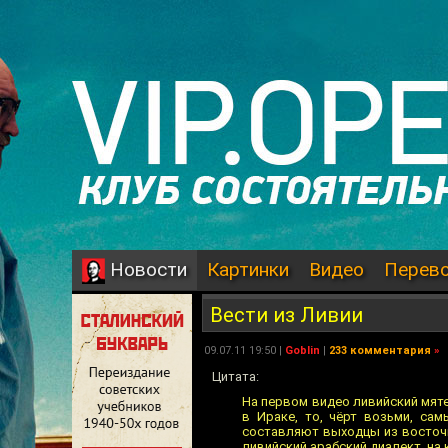
Картинки
Видео
Перев
Новости
Вести из Ливии
09.07.11 19:50 |
Goblin
|
233 комментария
»
Цитата:
На первом видео ливийский мяте
в Ираке, то, чёрт возьми, са
составляют выходцы из восточно
ливийский арабский диалект, на