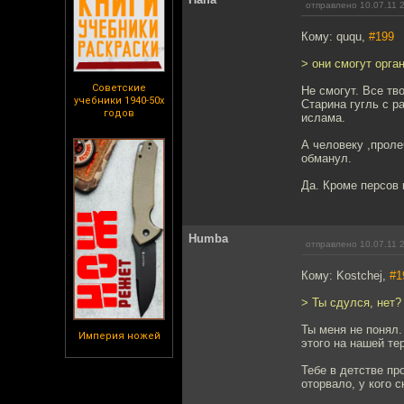
отправлено 10.07.11 
Кому: ququ,
#199
> они смогут орга
Советские
Не смогут. Все тв
учебники 1940-50х
Старина гугль с р
годов
ислама.
А человеку ,прол
обманул.
Да. Кроме персов 
Humba
отправлено 10.07.11 
Кому: Kostchej,
#1
> Ты сдулся, нет?
Ты меня не понял.
Империя ножей
этого на нашей те
Тебе в детстве пр
оторвало, у кого 