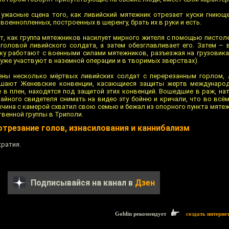
ужасные сцена того, как ливийский мятежник отрезает куски гниющ
военнопленных, построенных в шеренгу, брать их в руки и есть.
, как группа мятежников насилует мирного жителя с помощью пистоле
оловой ливийского солдата, а затем обезглавливает его. Затем – 
уку работают с военными силами мятежников, разъезжая на грузовика
 уже участвуют в наземной операции и в творимых зверствах).
ны несколько мёртвых ливийских солдат с перерезанным горлом, 
рушают Женевские конвенции, касающиеся защиты жертв междунаро
 в плен, находятся под защитой этих конвенций. Вошедшие в раж, на
чайного свидетеля снимать на видео эту бойню и кричали, что во всё
чина с камерой схватил свою семью и бежал из опорного пункта мяте
твенной группы в Триполи.
трезание голов, изнасилования и каннибализм
ратия.
Подписывайся на канал в
Дзен
Goblin рекомендует
создать интерне