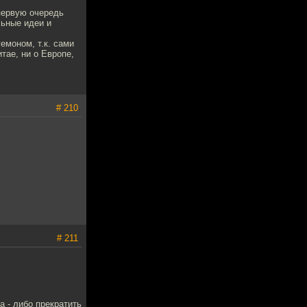
первую очередь
льные идеи и
емоном, т.к. сами
тае, ни о Европе,
# 210
# 211
 - либо прекратить