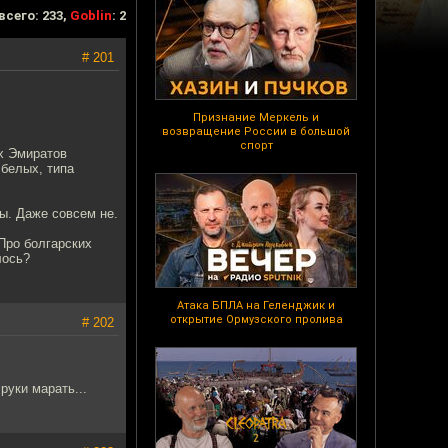
всего: 233,
Goblin
: 2
# 201
Признание Меркель и
возвращение России в большой
спорт
их Эмиратов
 белых, типа
ы. Даже совсем не.
Про болгарских
лось?
Атака БПЛА на Геленджик и
открытие Ормузского пролива
# 202
руки марать...