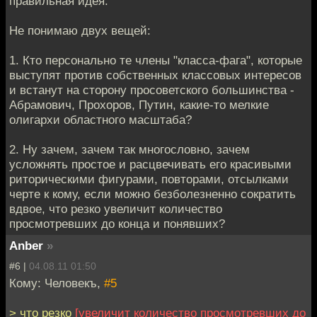
правильная идея.
Не понимаю двух вещей:
1. Кто персонально те члены "класса-фага", которые
выступят против собственных классовых интересов
и встанут на сторону просоветского большинства -
Абрамович, Прохоров, Путин, какие-то мелкие
олигархи областного масштаба?
2. Ну зачем, зачем так многословно, зачем
усложнять простое и расцвечивать его красивыми
риторическими фигурами, повторами, отсылками
черте к кому, если можно безболезненно сократить
вдвое, что резко увеличит количество
просмотревших до конца и понявших?
Anber
»
#6 |
04.08.11 01:50
Кому: Человекъ,
#5
> что резко
[увеличит количество просмотревших до