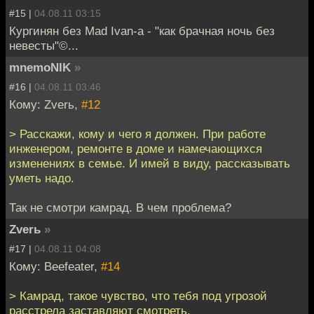
#15 |
04.08.11 03:15
Кургинян без Mad Ivan-a - "как брачная ночь без
невесты"©...
mnemoNIK
»
#16 |
04.08.11 03:46
Кому: Zverь,
#12
> Расскажи, кому и чего я должен. При работе
инженером, ремонте в доме и намечающихся
изменениях в семье. И имей в виду, рассказывать
уметь надо.
Так не смотри камрад. В чем проблема?
Zverь
»
#17 |
04.08.11 04:08
Кому: Beefeater,
#14
> Камрад, такое чувство, что тебя под угрозой
расстрела заставляют смотреть.