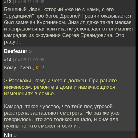
#13 |
04.08.11 03:02
Бешеный Иван, который уже не с нами, с его
"эрудицией" про богов Древней Греции оказывается
был замечен Кургиняном. Значит даже такая мелкая
и неправомочная критика не ускользает от внимания
камрадов из окружения Сергея Ервандовича. Это
радует.
Beefeater
»
#14 |
04.08.11 03:09
Кому: Zverь,
#12
> Расскажи, кому и чего я должен. При работе
инженером, ремонте в доме и намечающихся
изменениях в семье.
Камрад, такое чувство, что тебя под угрозой
расстрела заставляют смотреть. Не раз же уже
говорилось, что это толькоо начало, и сначала
нужны те, кто сможет и осилит.
Nin
»