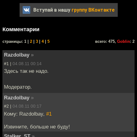
Вступай в нашу
группу ВКонтакте
Комментарии
cтраницы: 1 |
2
|
3
|
4
|
5
всего: 475,
Goblin
: 2
Razdolbay
»
#1 |
04.08.11 00:14
Здесь так не надо.
Модератор.
Razdolbay
»
#2 |
04.08.11 00:17
Кому: Razdolbay,
#1
Извините, больше не буду!
Stalker_ST
»