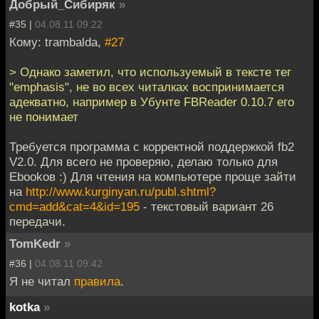
Добрый_Сибиряк
»
#35 |
04.08.11 09:22
Кому: trambalda,
#27
> Однако заметил, что используемый в тексте тег
"emphasis", не во всех читалках воспринимается
адекватно, например в Убунте FBReader 0.10.7 его
не понимает
Требуется программа с корректной поддержкой fb2
V2.0. Для всего не проверяю, делаю только для
Ebookов :) Для чтения на компьютере проще зайти
на
http://www.kurginyan.ru/publ.shtml?
cmd=add&cat=4&id=195
- текстовый вариант 26
передачи.
TomKedr
»
#36 |
04.08.11 09:42
Я не читал
правила
.
kotka
»