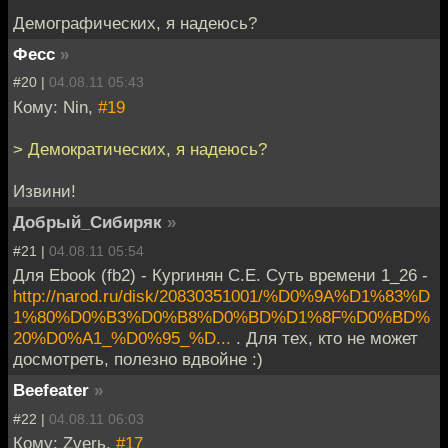
Демографических, я надеюсь?
Фесс
»
#20 |
04.08.11 05:43
Кому: Nin,
#19
> Демократических, я надеюсь?
Извини!
Добрый_Сибиряк
»
#21 |
04.08.11 05:54
Для Ebook (fb2) - Кургинян С.Е. Суть времени 1_26 -
http://narod.ru/disk/20830351001/%D0%9A%D1%83%D
1%80%D0%B3%D0%B8%D0%BD%D1%8F%D0%BD%
20%D0%A1_%D0%95_%D...
. Для тех, кто не может
досмотреть, полезно вдвойне :)
Beefeater
»
#22 |
04.08.11 06:03
Кому: Zverь,
#17