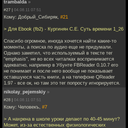
trambalda
»
#27 |
04.08.11 07:51
Кому: Добрый_Сибиряк,
#21
> Для Ebook (fb2) - Кургинян С.Е. Суть времени 1_26
Спасибо огромное, иногда хочется найти какие-то
моменты, а поиска по аудио еще не придумали.
Однако заметил, что используемый в тексте тег
"emphasis", не во всех читалках воспринимается
адекватно, например в Убунте FBReader 0.10.7 его
не понимает и после него вообще не показывает
оставшуюся часть книги, а на телефоне QReader
1.97 - все ок, но там это тег попросту игнорируется.
nikolay_pejemskiy
»
#28 |
04.08.11 07:51
Кому: Человекъ,
#7
> А нахрена в школе уроки делают по 40-45 минут?
Может, из-за естественных физиологических