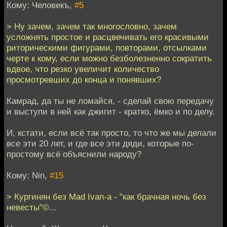
Кому: Человекъ,
#5
> Ну зачем, зачем так многословно, зачем
усложнять простое и расцвечивать его красивыми
риторическими фигурами, повторами, отсылками
черте к кому, если можно безболезненно сократить
вдвое, что резко увеличит количество
просмотревших до конца и понявших?
Камрад, да ты не ломайся, - сделай свою передачу
и выступи в ней как джигит - кратко, ёмко и по делу.
И, кстати, если всё так просто, то что же мы делали
все эти 20 лет, и где все эти дяди, которые по-
простому всё объяснили народу?
Кому: Nin,
#15
> Кургинян без Mad Ivan-a - "как брачная ночь без
невесты"©...