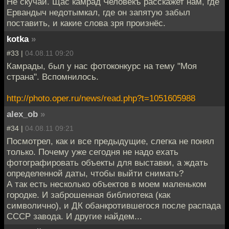
Не скучай. Щас камрад Человекъ расскажет нам, где
Ервандыч недотымкал, где он запятую забыл
поставить, и какие слова зря произнёс.
kotka
»
#33 |
04.08.11 09:20
Камрады, был у нас фотоконкурс на тему "Моя
страна". Вспомнилось.
http://photo.oper.ru/news/read.php?t=1051605988
alex_ob
»
#34 |
04.08.11 09:21
Посмотрел, как и все предыдущие, слегка не понял
только. Почему уже сегодня не надо ехать
фотографировать объекты для выставки, а ждать
определенной даты, чтобы выйти снимать?
А так есть несколько объектов в моем маленьком
городке. И заброшенная библиотека (как
символично), и ДК обанкротившегося после распада
СССР завода. И другие найдем...