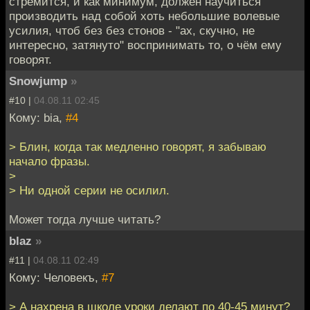
стремится, и как минимум, должен научиться
производить над собой хоть небольшие волевые
усилия, чтоб без без стонов - "ах, скучно, не
интересно, затянуто" воспринимать то, о чём ему
говорят.
Snowjump
»
#10 |
04.08.11 02:45
Кому: bia,
#4
> Блин, когда так медленно говорят, я забываю
начало фразы.
>
> Ни одной серии не осилил.
Может тогда лучше читать?
blaz
»
#11 |
04.08.11 02:49
Кому: Человекъ,
#7
> А нахрена в школе уроки делают по 40-45 минут?