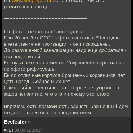
На
www.kurginyan.ru
есть в тексте - читать
решительно проще.
============================
По фото - непростая блин задача.
Про 20 лет без СССР - фото насосных 30-х годов
впечатления не произведут - они покрашены.
До разрушенной канализации надо еще добраться -
она под землей.
Корпуса цехов - на месте. Сокращение персонала -
не сфотографируешь.
Были отличные корпуса брошенных коровников лет
цать назад. Сейчас и их нет.
Самостийные плотины, на которые нет управы - с
кадра непонятно, что это и почему это плохо.
Впрочем, есть возможность заснять брошенный дом
отдыха - ранее был за предприятием.
Beefeater
»
#41 |
04.08.11 10:24