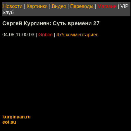
Новости
|
Картинки
|
Видео
|
Переводы
|
Магазин
|
VIP
клуб
Сергей Кургинян: Суть времени 27
04.08.11 00:03
|
Goblin
|
475 комментариев
kurginyan.ru
eot.su