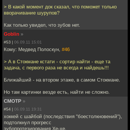
> В какой момент док сказал, что поможет только
вворачивание шурупов?
Как только увидел, что зубов нет.
Goblin
»
#53 |
06.09.11 15:01
Кому: Медвед Полоскун,
#46
> А в Стокмане кстати - сортир найти - еще та
задача, с первого раза не всегда и найдешь!!!
Ближайший - на втором этаже, в самом Стокмане.
Но там картинки везде есть, найти не сложно.
CMOTP
»
#54 |
06.09.11 19:31
хоккей с шайбой (последствия "боестолкновений"),
подтолкнул прогресс
зубопротезирования Хе-хе.