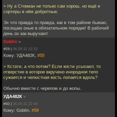
> Ну а Стокман не только сам хорош, но ещё и
сортиры в нём добротные.
Эх что правда то правда, как в том районе бываю,
посещаю оные в обязательном порядке! В рабочий
день ох как выручают
Goblin
»
#59 |
06.09.11 22:22
Кому: УДА482К,
#55
> Кстати, а что потом? Если кости усыхают, то
отверстие в которое вкручено инородное тело
сужается и челюстная кость лопается вдоль?
Обычно вместе с черепом и до жопы.
УДА482К
»
#60 |
06.09.11 22:40
Кому: Goblin,
#59