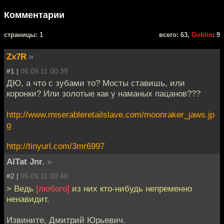
Комментарии
cтраницы: 1
всего: 63,
Goblin
: 9
Zx7R
»
#1 |
06.09.11 00:39
ДЮ, а что с зубами то? Мосты ставишь, или
коронки? Или золотые как у наманых пацанов???
http://www.miserableretailslave.com/moonraker_jaws.jp
g
http://tinyurl.com/3mr6997
AlTat Jnr.
»
#2 |
06.09.11 00:40
> Ведь
[любого]
из них кто-нибудь непременно
ненавидит.
Извините, Дмитрий Юрьевич.