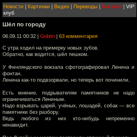
Новости
|
Картинки
|
Видео
|
Переводы
|
Магазин
|
VIP
клуб
Шёл по городу
06.09.11 00:32
|
Goblin
|
63 комментария
С утра ходил на примерку новых зубов.
Обратно, как водится, шёл пешком.
У Финляндского вокзала сфотографировал Ленина и
фонтан.
Ленина как-то подвзорвали, но теперь вот починили.
Есть мнение, подрывателям памятников не надо
ограничиваться Лениным.
Надо взрывать царей, учёных, лошадей, собак — все
памятники без разбору.
Ведь любого из них кто-нибудь непременно
ненавидит.