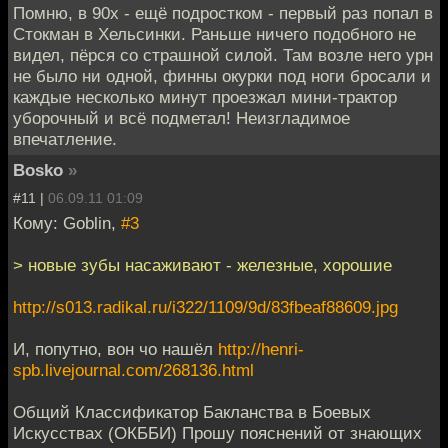
Помню, в 90х - ещё подростком - первый раз попал в
Стокман в Хельсинки. Раньше ничего подобного не
видел, пёрся со страшной силой. Там возле него урн
не было ни одной, финны окурки под ноги бросали и
каждые несколько минут проезжал мини-трактор
уборочный и всё подметал! Неизгладимое
впечатление.
Bosko
»
#11 |
06.09.11 01:09
Кому: Goblin,
#3
> новые зубы насаживают - железные, хорошие
http://s013.radikal.ru/i322/1109/9d/83fbeaf88609.jpg
И, попутно, вон чо нашёл
http://henri-
spb.livejournal.com/268136.html
Общий Классификатор Бакланства в Боевых
Искусствах (ОКББИ) Прошу пояснений от знающих