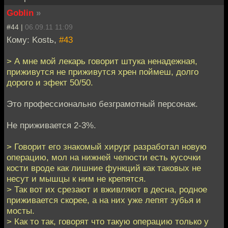
Goblin
»
#44 |
06.09.11 11:09
Кому: Kostь,
#43
> А мне мой лекарь говорит штука ненадежная,
приживутся не приживутся хрен поймеш, долго
дорого и эфект 50/50.
Это профессионально безграмотный персонаж.
Не приживается 2-3%.
> Говорит его знакомый хирург разработал новую
операцию, мол на нижней челюсти есть кусочки
кости вроде как лишние функций как таковых не
несут и мышцы к ним не крепятся.
> Так вот их срезают и вживляют в десна, родное
приживается скорее, а на них уже лепят зубья и
мосты.
> Как то так, говорят что такую операцию только у