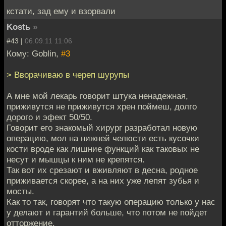
кстати, зад ему и взорвали
Kostь
»
#43 |
06.09.11 11:06
Кому: Goblin,
#3
> Вворачиваю в череп шурупы
А мне мой лекарь говорит штука ненадежная,
приживутся не приживутся хрен поймеш, долго
дорого и эфект 50/50.
Говорит его знакомый хирург разработал новую
операцию, мол на нижней челюсти есть кусочки
кости вроде как лишние функций как таковых не
несут и мышцы к ним не крепятся.
Так вот их срезают и вживляют в десна, родное
приживается скорее, а на них уже лепят зубья и
мосты.
Как то так, говорят что такую операцию только у нас
у делают и гарантий больше, что потом не пойдет
отторжение.