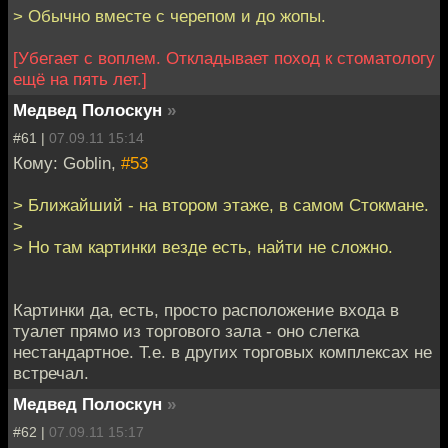
> Обычно вместе с черепом и до жопы.
[Убегает с воплем. Откладывает поход к стоматологу
ещё на пять лет.]
Медвед Полоскун
»
#61 |
07.09.11 15:14
Кому: Goblin,
#53
> Ближайший - на втором этаже, в самом Стокмане.
>
> Но там картинки везде есть, найти не сложно.
Картинки да, есть, просто расположение входа в
туалет прямо из торгового зала - оно слегка
нестандартное. Т.е. в других торговых комплексах не
встречал.
Медвед Полоскун
»
#62 |
07.09.11 15:17