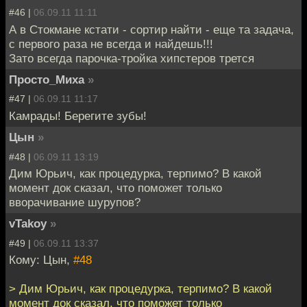
#46 |
06.09.11 11:11
А в Стокмане кстати - сортир найти - еще та задача,
с первого раза не всегда и найдешь!!!
Зато всегда парочка-тройка хипстеров трется
Просто_Миха
»
#47 |
06.09.11 11:17
Камрады! Берегите зубы!
Цын
»
#48 |
06.09.11 13:19
Дим Юрьич, как процедурка, терпимо? В какой
момент док сказал, что поможет только
вворачивание шурупов?
vTakoy
»
#49 |
06.09.11 13:37
Кому: Цын,
#48
> Дим Юрьич, как процедурка, терпимо? В какой
момент док сказал, что поможет только