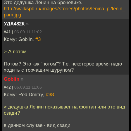
Это дедушка Ленин на броневике.
http://walkspb.ru/images/stories/photos/lenina_pl/lenin_
pam.jpg
УДА482К
»
#41 |
06.09.11 11:02
Кому: Goblin,
#3
> А потом
Потом? Это как "потом"? Т.е. некоторое время надо
ходить с торчащим шурупом?
Goblin
»
#42 |
06.09.11 11:06
Кому: Red Dmitry,
#38
> дедушка Ленин показывает на фонтан или это вид
сзади?
в данном случае - вид сзади