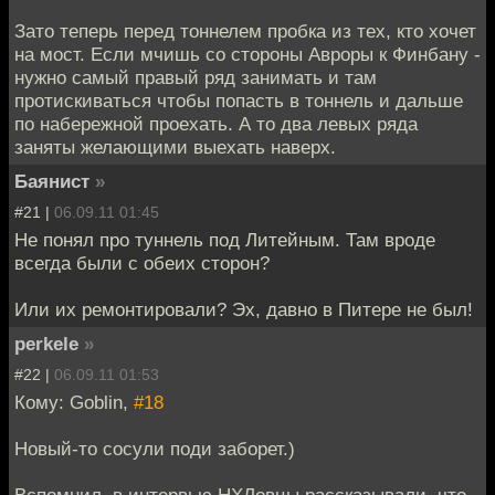
Зато теперь перед тоннелем пробка из тех, кто хочет
на мост. Если мчишь со стороны Авроры к Финбану -
нужно самый правый ряд занимать и там
протискиваться чтобы попасть в тоннель и дальше
по набережной проехать. А то два левых ряда
заняты желающими выехать наверх.
Баянист
»
#21 |
06.09.11 01:45
Не понял про туннель под Литейным. Там вроде
всегда были с обеих сторон?
Или их ремонтировали? Эх, давно в Питере не был!
perkele
»
#22 |
06.09.11 01:53
Кому: Goblin,
#18
Новый-то сосули поди заборет.)
Вспомнил, в интервью НХЛовцы рассказывали, что