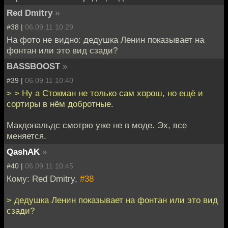
Red Dmitry
»
#38 |
06.09.11 10:29
На фото не видно: дедушка Ленин показывает на
фонтан или это вид сзади?
BASSBOOST
»
#39 |
06.09.11 10:40
> > Ну а Стокман не только сам хорош, но ещё и
сортиры в нём добротные.
Макдональдс смотрю уже не в моде. Эх, все
меняется.
QashAK
»
#40 |
06.09.11 10:45
Кому: Red Dmitry,
#38
> дедушка Ленин показывает на фонтан или это вид
сзади?