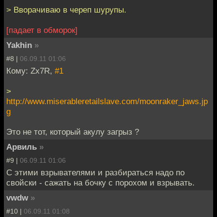
> Вворачиваю в череп шурупы.
[падает в обморок]
Yakhin
»
#8 |
06.09.11 01:06
Кому: Zx7R,
#1
>
http://www.miserableretailslave.com/moonraker_jaws.jp
g
Это не тот, который акулу загрыз ?
Арвиль
»
#9 |
06.09.11 01:06
С этими взрывателями и разбираться надо по
свойски - сажать на бочку с порохом и взрывать.
vwdw
»
#10 |
06.09.11 01:08