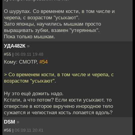
О шурупах. Со временем кости, в том числе и
черепа, с возрастом "усыхают".
Зато японцы, научились мышкам просто
выращивать зубки, взамен "утерянных".
Пока только мышкам.
УДА482К
»
#55 |
06.09.11 19:48
Кому: CMOTP,
#54
> Со временем кости, в том числе и черепа, с
возрастом "усыхают".
Ну это ещё дожить надо.
Кстати, а что потом? Если кости усыхают, то
отверстие в которое вкручено инородное тело
сужается и челюстная кость лопается вдоль?
DSM
»
#56 |
06.09.11 20:41