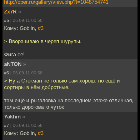
http://oper.ru/gallery/view.php?t=1048754741
Zx7R
»
#5 |
06.09.11 00:50
Кому: Goblin,
#3
> Вворачиваю в череп шурупы.
Фига се!
aNTON
»
#6 |
06.09.11 00:58
> Ну а Стокман не только сам хорош, но ещё и
сортиры в нём добротные.
там ещё и рыгаловка на последнем этаже отличная,
только дороговато чуток
Yakhin
»
#7 |
06.09.11 00:58
Кому: Goblin,
#3