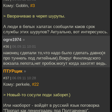
Кому: Goblin,
#3
> Вворачиваю в череп шурупы.
А люди в белых халатах сообщили каков срок
службы этих шурупов? Актуально, вот интересуюсь.
ogre1974
»
#36 |
06.09.11 10:01
наконец сделали то,что надо было сделать давно(я
про туннель под литейным).Вокруг Финляндского
вокзала лепота,нет пробок.могут когда захотят ведь.
ПТУРщик
»
#37 |
06.09.11 10:28
Кому: perkele,
#22
> Новый-то сосули поди заборет.)
Или наоборот - войдёт в русский язык поговорка
"Пропал как ленинградец под Полтавченко".