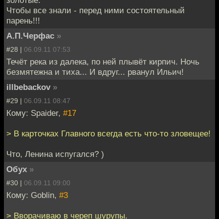
золотые.
Чтобы все знали - перед ними состоятельный
парень!!!
А.П.Черфас
»
#28 |
06.09.11 07:53
Течёт река из далека, по ней плывёт кирпич. Ночь
безмятежна и тиха... И вдруг... рванул Ильич!
illbebackov
»
#29 |
06.09.11 08:47
Кому: Spaider,
#17
> В карточках Главного всегда есть что-то зловещее!
Что, Ленина испугался? )
Обух
»
#30 |
06.09.11 09:00
Кому: Goblin,
#3
> Вворачиваю в череп шурупы.