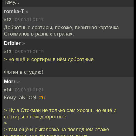
тему...
romka-T
»
#12 |
06.09.11 01:11
Добротные сортиры, похоже, визитная карточка
Стокманов в разных странах.
Dribler
»
#13 |
06.09.11 01:19
> но ещё и сортиры в нём добротные
Фотки в студию!
Morr
»
#14 |
06.09.11 01:21
Кому: aNTON,
#6
> Ну а Стокман не только сам хорош, но ещё и
сортиры в нём добротные.
>
> там ещё и рыгаловка на последнем этаже
отличная, только дороговато чуток