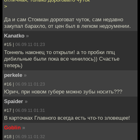
>
Да и сам Стокман дороговат чуток, сам недавно
закупал барахло, от цен был в легком недоумении.
Kanatko
»
#15 |
06.09.11 01:23
Тоннель наконец то открыли! а то пробки ппц
дибильные были пока все чинилось)) Счастье
теперь)
perkele
»
#16 |
06.09.11 01:23
Юрич, при новом губере можно зубы носить???
Spaider
»
#17 |
06.09.11 01:31
В карточках Главного всегда есть что-то зловещее!
Goblin
»
#18 |
06.09.11 01:32