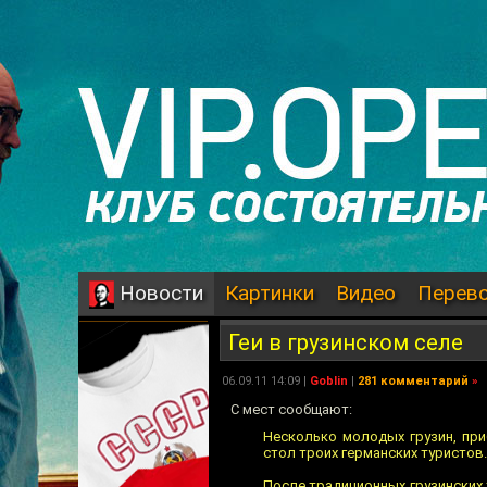
Картинки
Видео
Перев
Новости
Геи в грузинском селе
06.09.11 14:09 |
Goblin
|
281 комментарий
»
C мест сообщают:
Несколько молодых грузин, при
стол троих германских туристов.
После традиционных грузинских 