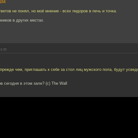
184
ветов не понял, но моё мнение - всех пидоров в печь и точка.
иков в других местах.
23:35
режде чем, приглашать к себе за стол лиц мужского пола, будут усвед
в сегодня в этом зале? (с) The Wall