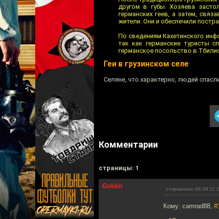
другом в губы. Хозяева засто
германских геев, а затем, свя
жители. Они и обеспечили постр
По сведениям Кахетинского инф
так как германские туристы с
германское посольство в Тбилис
Геи в грузинском селе
Селяне, что характерно, людей спасли
Комментарии
cтраницы: 1
Goblin
отправлено 06.09.11 
Кому: camrad88,
#