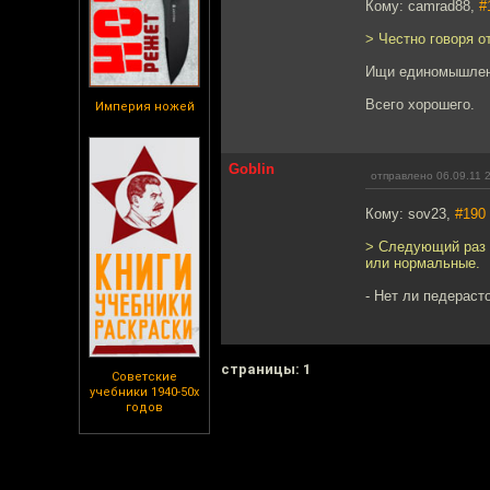
Кому: camrad88,
#
> Честно говоря от
Ищи единомышленн
Всего хорошего.
Империя ножей
Goblin
отправлено 06.09.11 
Кому: sov23,
#190
> Следующий раз п
или нормальные.
- Нет ли педерасто
cтраницы: 1
Советские
учебники 1940-50х
годов