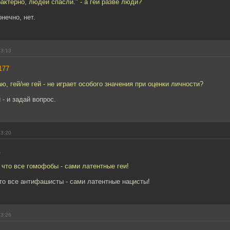
рактерно, людей спасли." - а геи разве люди?
нечно, нет.
23:13
177
аю, гей/не гей - не играет особого значения при оценки личности?
 - и задай вопрос.
23:20
1
 что все гомофобы - сами латентные геи!
то все антифашисты - сами латентные нацисты!
23:26