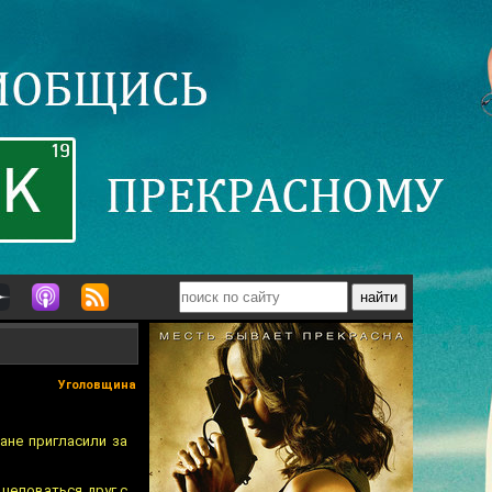
Уголовщина
ане пригласили за
 целоваться друг с