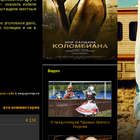
— сначала избили
 вытащили местные
о уголовное дело,
ю полицию и ни в
Видео
дать сайт
в megagroup.ru
все комментарии
# 174
О предстоящем Турнире Святого
Георгия