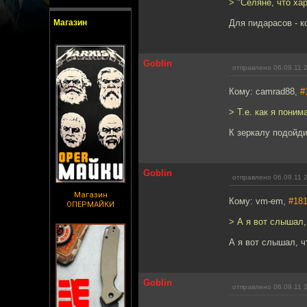
> "Селяне, что ха
Магазин
Для пидарасов - ко
Goblin
отправлено 06.09.11 
Кому: camrad88,
#
> Т.е. как я поним
К зеркалу подойди
Goblin
отправлено 06.09.11 
Магазин
Кому: vm-em,
#18
ОПЕРМАЙКИ
> А я вот слышал,
А я вот слышал, ч
Goblin
отправлено 06.09.11 