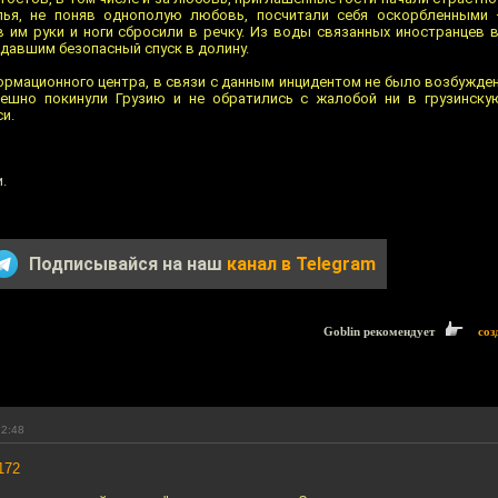
лья, не поняв однополую любовь, посчитали себя оскорбленными 
зав им руки и ноги сбросили в речку. Из воды связанных иностранцев
адавшим безопасный спуск в долину.
ормационного центра, в связи с данным инцидентом не было возбужден
пешно покинули Грузию и не обратились с жалобой ни в грузинску
и.
.
Подписывайся на наш
канал в Telegram
Goblin рекомендует
соз
22:48
172