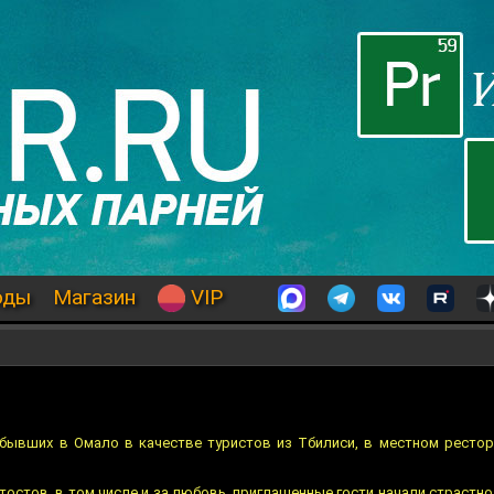
оды
Магазин
VIP
бывших в Омало в качестве туристов из Тбилиси, в местном рестор
тостов, в том числе и за любовь, приглашенные гости начали страстно