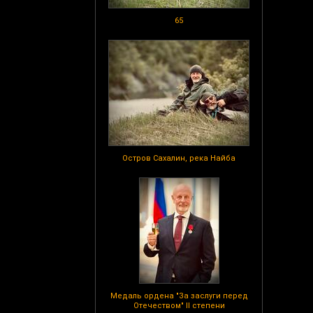
65
Остров Сахалин, река Найба
Медаль ордена "За заслуги перед
Отечеством" II степени