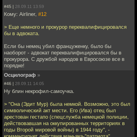
#45 |
28.09.11 13:59
Кому: Airliner,
#12
> Еще немного и прокурор переквалифицировался
бы в адвоката.
Если бы немец убил француженку, было бы
наоборот - адвокат переквалифицировался бы в
прокурора. С дружбой народов в Евросоюзе все в
порядке!
Осцилограф
»
#46 |
28.09.11 14:05
Ну блин некрофил-самоучка.
> "Она (Эдит Мур) была немкой. Возможно, это был
символический акт мести. Его (Ива) отец был
арестован гестапо (спецслужба немецкой полиции,
действовавшая на оккупированных территориях в
годы Второй мировой войны) в 1944 году", -
комментирует действия маньяка-"патриота"