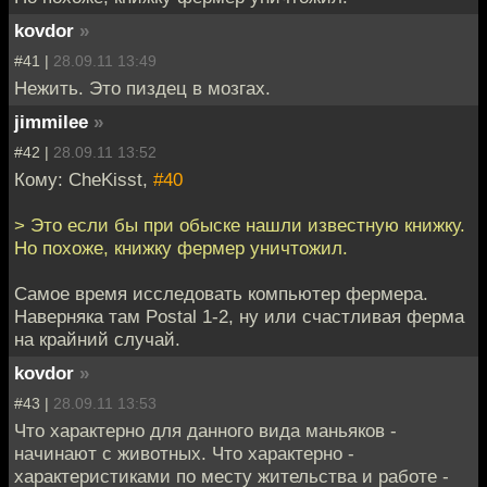
kovdor
»
#41 |
28.09.11 13:49
Нежить. Это пиздец в мозгах.
jimmilee
»
#42 |
28.09.11 13:52
Кому: CheKisst,
#40
> Это если бы при обыске нашли известную книжку.
Но похоже, книжку фермер уничтожил.
Самое время исследовать компьютер фермера.
Наверняка там Postal 1-2, ну или счастливая ферма
на крайний случай.
kovdor
»
#43 |
28.09.11 13:53
Что характерно для данного вида маньяков -
начинают с животных. Что характерно -
характеристиками по месту жительства и работе -