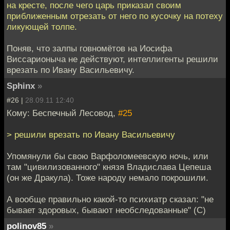
на кресте, после чего царь приказал своим
приближенным отрезать от него по кусочку на потеху
ликующей толпе.
Поняв, что залпы говномётов на Иосифа
Виссарионыча не действуют, интеллигенты решили
врезать по Ивану Васильевичу.
Sphinx
»
#26 |
28.09.11 12:40
Кому: Беспечный Лесовод,
#25
> решили врезать по Ивану Васильевичу
Упомянули бы свою Варфоломеевскую ночь, или
там "цивилизованного" князя Владислава Цепеша
(он же Дракула). Тоже народу немало покрошили.
А вообще правильно какой-то психиатр сказал: "не
бывает здоровых, бывают необследованные" (С)
polinov85
»