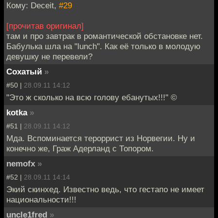
Кому: Deceit,
#29
[прочитав оригинал]
там и про завтрак в романтической обстановке нет.
Бабулька шла на "lunch". Как её только в молодую
девушку не перевели?
Cохатый
»
#50 |
28.09.11 14:12
"Это ж сколько на всю голову ебанутых!!!" ©
kotka
»
#51 |
28.09.11 14:12
Мда. Вспоминается тероррист из Норвегии. Ну и
конечно же, Граж Адерланд с Топором.
nemofx
»
#52 |
28.09.11 14:14
Экий скинхед. Известно ведь, что гестапо не имеет
национальности!!!
uncle1fred
»