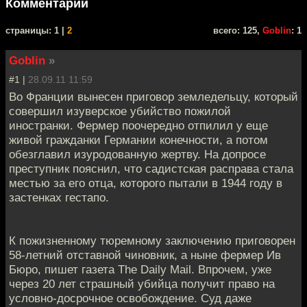
Комментарии
cтраницы: 1 |
2
всего: 125,
Goblin
: 1
Goblin
»
#1 |
28.09.11 11:59
Во Франции вынесен приговор земледельцу, который
совершил изуверское убийство пожилой
иностранки. Фермер поочередно отпилил у еще
живой гражданки Германии конечности, а потом
обезглавил изуродованную жертву. На допросе
преступник пояснил, что садистская расправа стала
местью за его отца, которого пытали в 1944 году в
застенках гестапо.
К пожизненному тюремному заключению приговорен
58-летний отставной чиновник, а ныне фермер Ив
Бюро, пишет газета The Daily Mail. Впрочем, уже
через 20 лет страшный убийца получит право на
условно-досрочное освобождение. Суд даже