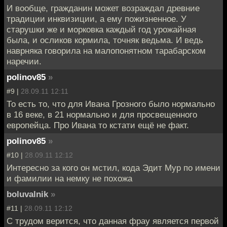
И вообще, гражданин может возраждал древние
традиции инквизиции, а ему пожизненное. У
старушки же и морковка каждый год урожайная
была, и осликов кормила, точняк ведьма. И ведь
наврняка говорила на малопонятном тарабарском
наречии.
polinov85
»
#9 |
28.09.11 12:11
То есть то, что для Ивана Грозного было нормально
в 16 веке, в 21 нормально и для просвещенного
европейца. Про Ивана то кстати ещё не факт.
polinov85
»
#10 |
28.09.11 12:12
Интересно за кого он мстил, кода Эдит Мур по имени
и фамилии на немку не похожа
boluvalnik
»
#11 |
28.09.11 12:12
С трудом верится, что данная фрау является первой