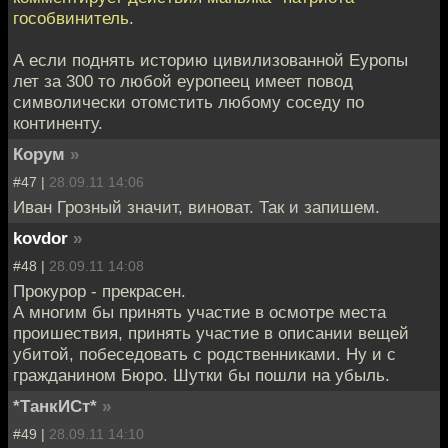
гособвинитель.
А если поднять историю цивилизованной Еуропы
лет за 300 то любой еуропеец имеет повод
символически отомстить любому соседу по
континенту.
Корум
»
#47 |
28.09.11 14:06
Иван Грозный значит, виноват. Так и запишем.
kovdor
»
#48 |
28.09.11 14:08
Прокурор - прекрасен.
А многим бы принять участие в осмотре места
проишествия, принять участие в описании вещей
убитой, побеседовать с родственниками. Ну и с
гражданином Бюро. Шутки бы пошли на убыль.
*ТанкИСт*
»
#49 |
28.09.11 14:10