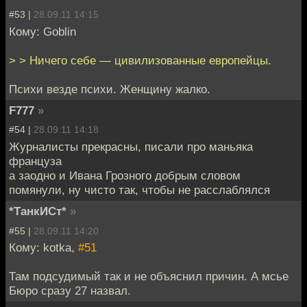
#53 |
28.09.11 14:15
Кому: Goblin
> > Ничего себе — цивилизованные европейцы.
Психи везде психи. Женщину жалко.
F777
»
#54 |
28.09.11 14:18
Журналисты прекрасны, писали про маньяка
француза
а заодно и Ивана Грозного добрым словом
помянули, ну чисто так, чтобы не расслаблялся
*ТанкИСт*
»
#55 |
28.09.11 14:20
Кому: kotka,
#51
Там подсудимый так и не объяснил причин. А мсье
Бюро сразу 27 назвал.