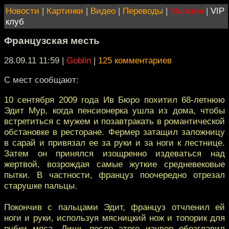
Новости
|
Картинки
|
Видео
|
Переводы
|
Магазин
|
VIP
клуб
Французская месть
28.09.11 11:59
|
Goblin
|
125 комментариев
С мест сообщают:
10 сентября 2009 года Ив Бюро похитил 68-летнюю
Эдит Мур, когда пенсионерка ушла из дома, чтобы
встретиться с мужем и позавтракать в романтической
обстановке в ресторане. Фермер затащил заложницу
в сарай и привязал ее за руки и за ноги к лестнице.
Затем он принялся изощренно издеваться над
жертвой, возрождая самые жуткие средневековые
пытки. В частности, француз поочередно отрезал
старушке пальцы.
Покончив с пальцами Эдит, француз отчленил ей
ноги и руки, используя мясницкий нож и топорик для
рубки мяса. Лишь после этого изувер обезглавил