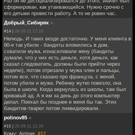
Раз он не десоциализировался до этого, значит был
сформирован, как утаивающийся. Нужно срочно с
его детьми провести работу. А то не ровен час.
Добрый_Сибиряк
»
#14 |
28.09.11 12:18
Нелюдь. И таких везде достаточно. У меня клиента в
90-е так убили - бандиты вломились в дом,
схватили мужа, изнасиловали жену (бандиты
думали, что у них есть деньги, хотя деньги, как
сказал следователь, должны были прийти через
неделю), потом отрезали у мужа член и пальцы,
потом все, что сказано про француза, с женой,
потом убили и мужа. Ребенку жутко повезло, она
была в школе. Когда вернулась из школы, там был
кровавый ад. А я им за день до этого компьютер
делал. Поехал бы позднее и меня бы так. Этих
бандитов-тварюг потом ликвидировали.
polinov85
»
#15 |
28.09.11 12:20
Кому: Airliner,
#12