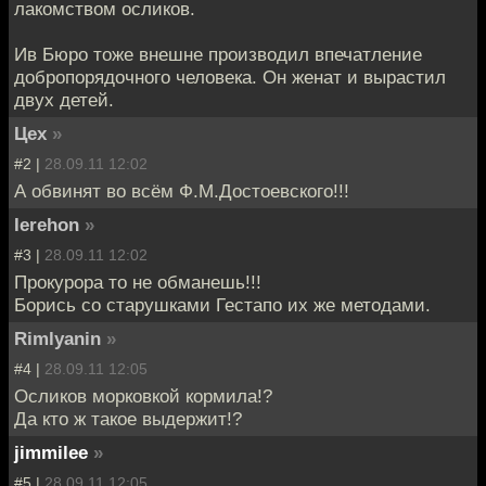
лакомством осликов.
Ив Бюро тоже внешне производил впечатление
добропорядочного человека. Он женат и вырастил
двух детей.
Цех
»
#2 |
28.09.11 12:02
А обвинят во всём Ф.М.Достоевского!!!
Ierehon
»
#3 |
28.09.11 12:02
Прокурора то не обманешь!!!
Борись со старушками Гестапо их же методами.
Rimlyanin
»
#4 |
28.09.11 12:05
Осликов морковкой кормила!?
Да кто ж такое выдержит!?
jimmilee
»
#5 |
28.09.11 12:05