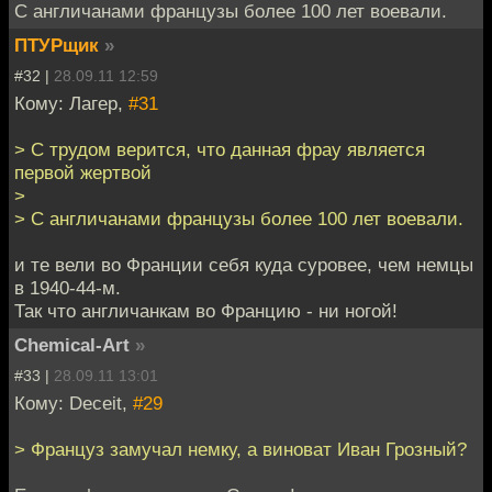
С англичанами французы более 100 лет воевали.
ПТУРщик
»
#32 |
28.09.11 12:59
Кому: Лагер,
#31
> С трудом верится, что данная фрау является
первой жертвой
>
> С англичанами французы более 100 лет воевали.
и те вели во Франции себя куда суровее, чем немцы
в 1940-44-м.
Так что англичанкам во Францию - ни ногой!
Chemical-Art
»
#33 |
28.09.11 13:01
Кому: Deceit,
#29
> Француз замучал немку, а виноват Иван Грозный?