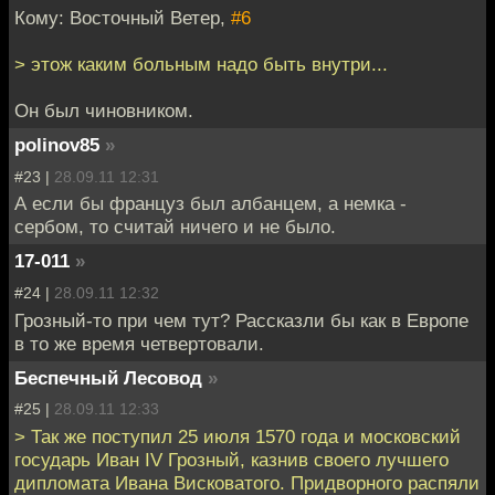
Кому: Восточный Ветер,
#6
> этож каким больным надо быть внутри...
Он был чиновником.
polinov85
»
#23 |
28.09.11 12:31
А если бы француз был албанцем, а немка -
сербом, то считай ничего и не было.
17-011
»
#24 |
28.09.11 12:32
Грозный-то при чем тут? Рассказли бы как в Европе
в то же время четвертовали.
Беспечный Лесовод
»
#25 |
28.09.11 12:33
> Так же поступил 25 июля 1570 года и московский
государь Иван IV Грозный, казнив своего лучшего
дипломата Ивана Висковатого. Придворного распяли