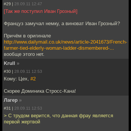
#29 |
28.09.11 12:47
[Так же поступил Иван Грозный]
Француз замучал немку, а виноват Иван Грозный?
Причём в оригинале
http://www.dailymail.co.uk/news/article-2041673/French-
farmer-tied-elderly-woman-ladder-dismembered-...
вообще этого нет.
Krull
»
#30 |
28.09.11 12:53
Кому: Цех,
#2
Скорее Доминика Стросс-Кана!
Лагер
»
#31 |
28.09.11 12:53
> С трудом верится, что данная фрау является
первой жертвой