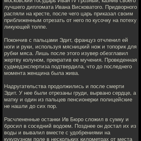
московский государь Иван IV Грозный, казнив своего
лучшего дипломата Ивана Висковатого. Придворного
распяли на кресте, после чего царь приказал своим
приближенным отрезать от него по кусочку на потеху
ликующей толпе.
Покончив с пальцами Эдит, француз отчленил ей
ноги и руки, используя мясницкий нож и топорик для
рубки мяса. Лишь после этого изувер обезглавил
жертву колуном, прекратив ее мучения. Проведенная
судмедэкспертиза подтвердила, что до последнего
момента женщина была жива.
Надругательства продолжились и после смерти
Эдит. У нее были отрезаны груди, вырвано сердце, а
матку и один из пальцев пенсионерки полицейские
не нашли до сих пор.
Расчлененные останки Ив Бюро сложил в сумку и
бросил в соседний водоем. Позднее он достал их из
воды и вывалил вместе с удобрениями на
кукурузном поле в нескольких километрах от места