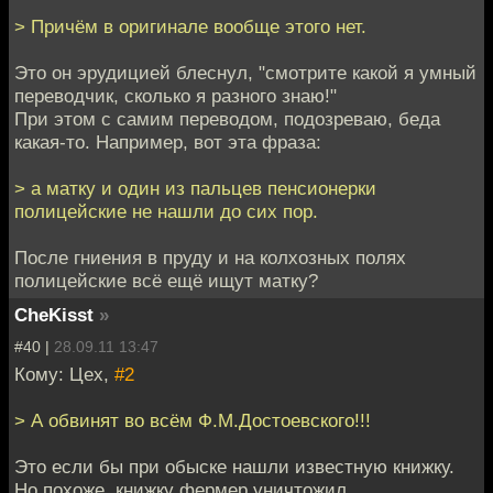
> Причём в оригинале вообще этого нет.
Это он эрудицией блеснул, "смотрите какой я умный
переводчик, сколько я разного знаю!"
При этом с самим переводом, подозреваю, беда
какая-то. Например, вот эта фраза:
> а матку и один из пальцев пенсионерки
полицейские не нашли до сих пор.
После гниения в пруду и на колхозных полях
полицейские всё ещё ищут матку?
CheKisst
»
#40 |
28.09.11 13:47
Кому: Цех,
#2
> А обвинят во всём Ф.М.Достоевского!!!
Это если бы при обыске нашли известную книжку.
Но похоже, книжку фермер уничтожил.