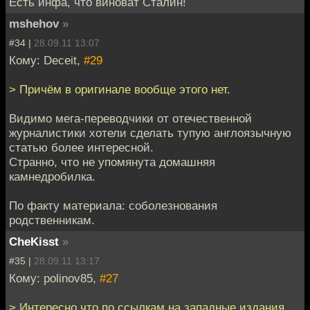
Есть инфа, что виноват Сталин!
mshehov
»
#34 |
28.09.11 13:07
Кому: Deceit,
#29
> Причём в оригинале вообще этого нет.
Видимо мега-переводчики от отечественной
журналистики хотели сделать тупую англоязычную
статью более интересной.
Странно, что не упомянута домашняя
камнедробилка.
По факту материала: соболезнования
родственникам.
CheKisst
»
#35 |
28.09.11 13:17
Кому: polinov85,
#27
> Интересно что по ссылкам на западные издания