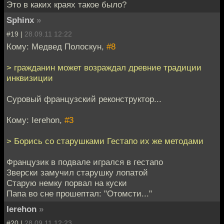
Это в каких краях такое было?
Sphinx
»
#19 |
28.09.11 12:22
Кому: Медвед Полоскун,
#8
> гражданин может возраждал древние традиции
инквизиции
Суровый французский реконструктор...
Кому: Ierehon,
#3
> Борись со старушками Гестапо их же методами
Французик в подвале игрался в гестапо
Зверски замучил старушку лопатой
Старую немку порвал на куски
Папа во сне прошептал: "Отомсти..."
Ierehon
»
#20 |
28.09.11 12:23